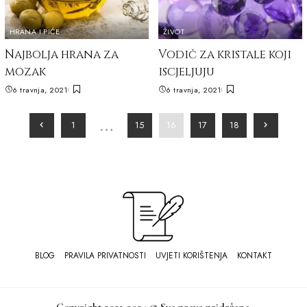
HRANA I PIĆE
ŽIVOT
Najbolja hrana za
Vodič za kristale koji
mozak
iscjeljuju
6 travnja, 2021
6 travnja, 2021
…
1
15
16
17
18
BLOG
PRAVILA PRIVATNOSTI
UVJETI KORIŠTENJA
KONTAKT