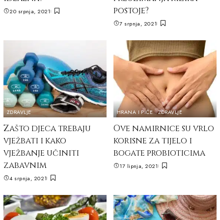
postoje?
20 srpnja, 2021
7 srpnja, 2021
ZDRAVLJE
HRANA I PIĆE
ZDRAVLJE
Zašto djeca trebaju
Ove namirnice su vrlo
vježbati i kako
korisne za tijelo i
vježbanje učiniti
bogate probioticima
zabavnim
17 lipnja, 2021
4 srpnja, 2021