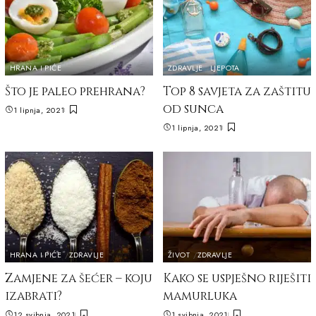
HRANA I PIĆE
ZDRAVLJE
LJEPOTA
Što je paleo prehrana?
Top 8 savjeta za zaštitu
od sunca
1 lipnja, 2021
1 lipnja, 2021
HRANA I PIĆE
ZDRAVLJE
ŽIVOT
ZDRAVLJE
Zamjene za šećer – koju
Kako se uspješno riješiti
izabrati?
mamurluka
12 svibnja, 2021
1 svibnja, 2021