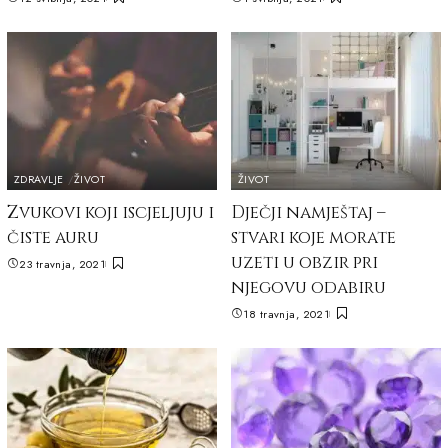
ZDRAVLJE
ŽIVOT
ŽIVOT
Zvukovi koji iscjeljuju i
Dječji namještaj –
čiste auru
stvari koje morate
uzeti u obzir pri
23 travnja, 2021
njegovu odabiru
18 travnja, 2021