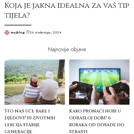
Koja je jakna idealna za vaš tip
tijela?
mojblog
26 studenoga, 2024
Posted
by
Najnovije objave
Što nas uče bake i
Kako pronaći hobi u
djedovi? 10 životnih
odrasloj dobi? 6
lekcija starije
koraka od dosade do
generacije
strasti