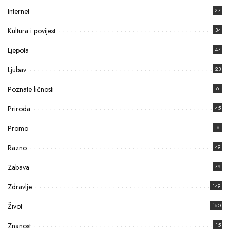
Internet
27
Kultura i povijest
34
Ljepota
47
Ljubav
23
Poznate ličnosti
6
Priroda
45
Promo
8
Razno
49
Zabava
79
Zdravlje
149
Život
160
Znanost
15