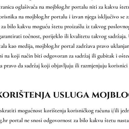
tranica oglašivača na mojblog.hr portalu niti za kakvu šte
orisnika na mojblog.hr portalu i izvan njega isključivo se
n za bilo kakvu moguću štetu proizašlu iz takvog poslovno
arantirati točnost, porijeklo ili kvalitetu takvog sadržaja.
ala kao medija, mojblog.hr portal zadržava pravo uklanjan
 na koji način biti odgovoran za sadržaj ili gubitak i ošte
 pravo da sadržaj koji objavljuju ili razmjenjuju korisnic
korištenja usluga mojblo
kratiti mogućnost korištenja korisničkog računa i/ili jedne 
g.hr portal ne snosi odgovornost za bilo kakvu štetu nastal