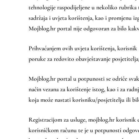
tehnologije raspodijeljene u nekoliko rubrika
sadržaja i uvjeta korištenja, kao i promjenu iz
Mojblog.hr portal nije odgovoran za bilo kak
Prihvaćanjem ovih uvjeta korištenja, korisnik s
poruke za redovito obavještavanje posjetitelja
Mojblog.hr portal u potpunosti se odriče svake
način vezana za korištenje istog, kao i za rad
koja može nastati korisniku/posjetitelju ili bi
Registracijom za usluge, mojblog.hr korisnik
korisničkom računu te je u potpunosti odgovo