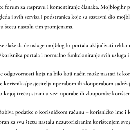
 te forum za raspravu i komentiranje članaka. Mojblog.hr 
gleda i svih servisa i podstranica koje su sastavni dio moj
vu štetu nastalu tim promjenama.
e slaže da će usluge mojblog.hr portala uključivati reklame
/korisnika portala i normalno funkcioniranje svih usluga i
 odgovornosti koja na bilo koji način može nastati iz koriš
nje korisnika/posjetitelja uporabom ili zlouporabom sadrža
lo kojoj trećoj strani u vezi uporabe ili zlouporabe korište
 dobiva podatke o korisničkom računu – korisničko ime i l
ran za svu štetu nastalu neautoriziranim korištenjem svog