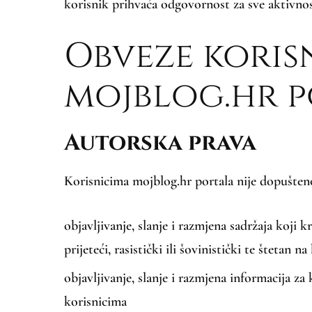
korisnik prihvaća odgovornost za sve aktivno
Obveze korisn
mojblog.hr 
Autorska prava
Korisnicima mojblog.hr portala nije dopušten
objavljivanje, slanje i razmjena sadržaja koji 
prijeteći, rasistički ili šovinistički te štetan n
objavljivanje, slanje i razmjena informacija za 
korisnicima