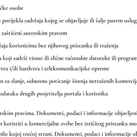
zičke osobe
porijekla sadržaja kojeg se objavljuje ili šalje putem uslu
su zaštićeni autorskim pravom
ržaja korisnicima bez njihovog pristanka ili traženja
a koji sadrži viruse ili slične računalne datoteke ili progra
vera i/ili hardvera i telekomunikacijske opreme
in za slanje, odnosno poticanje širenja netraženih komercij
odataka drugih posjetitelja portala i korisnika
orskim pravima. Dokumenti, podaci i informacije objavljen
čin koristiti u komercijalne svrhe bez izričitog pristanka moj
bilo kojoj trećoj strani. Dokumenti, podaci i informacije 