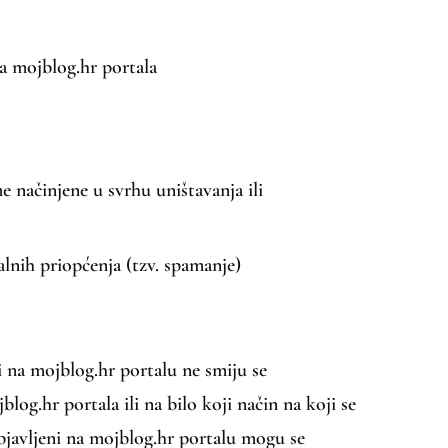
ga mojblog.hr portala
me načinjene u svrhu uništavanja ili
alnih priopćenja (tzv. spamanje)
i na mojblog.hr portalu ne smiju se
blog.hr portala ili na bilo koji način na koji se
objavljeni na mojblog.hr portalu mogu se