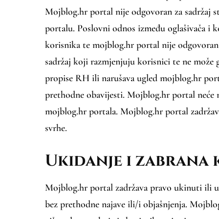
Mojblog.hr portal nije odgovoran za sadržaj s
portalu. Poslovni odnos između oglašivača i k
korisnika te mojblog.hr portal nije odgovora
sadržaj koji razmjenjuju korisnici te ne može g
propise RH ili narušava ugled mojblog.hr port
prethodne obavijesti. Mojblog.hr portal neće ni
mojblog.hr portala. Mojblog.hr portal zadržava
svrhe.
Ukidanje i zabrana 
Mojblog.hr portal zadržava pravo ukinuti ili us
bez prethodne najave ili/i objašnjenja. Mojblo