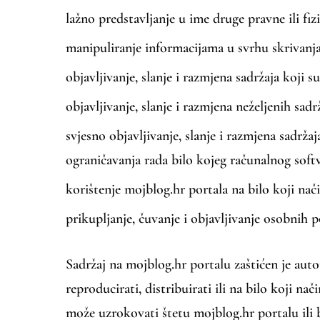
lažno predstavljanje u ime druge pravne ili fi
manipuliranje informacijama u svrhu skrivanja 
objavljivanje, slanje i razmjena sadržaja koji 
objavljivanje, slanje i razmjena neželjenih sad
svjesno objavljivanje, slanje i razmjena sadržaj
ograničavanja rada bilo kojeg računalnog soft
korištenje mojblog.hr portala na bilo koji nač
prikupljanje, čuvanje i objavljivanje osobnih p
Sadržaj na mojblog.hr portalu zaštićen je aut
reproducirati, distribuirati ili na bilo koji na
može uzrokovati štetu mojblog.hr portalu ili 