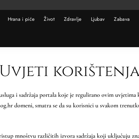
Hrana i piće
Život
Zdravlje
Ljubav
Zabava
Uvjeti korištenj
luga i sadržaja portala koje je regulirano ovim uvjetima 
log.hr domeni, smatra se da su korisnici u svakom trenutk
istup mnoštvu različitih izvora sadržaja koji uključuju zn