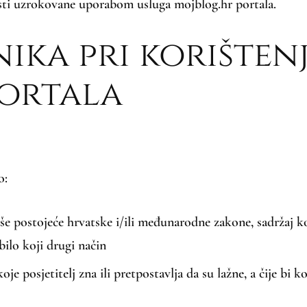
sti uzrokovane uporabom usluga mojblog.hr portala.
ika pri korišten
portala
o:
krše postojeće hrvatske i/ili međunarodne zakone, sadržaj ko
a bilo koji drugi način
koje posjetitelj zna ili pretpostavlja da su lažne, a čije bi