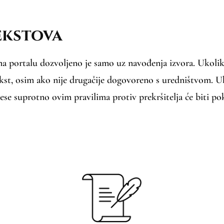
ekstova
na portalu dozvoljeno je samo uz navođenja izvora. Ukoliko
ekst, osim ako nije drugačije dogovoreno s uredništvom. Uko
ese suprotno ovim pravilima protiv prekršitelja će biti p