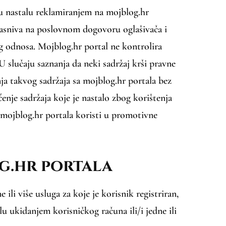
tu nastalu reklamiranjem na mojblog.hr
 zasniva na poslovnom dogovoru oglašivača i
g odnosa. Mojblog.hr portal ne kontrolira
 U slučaju saznanja da neki sadržaj krši pravne
ja takvog sadržaja sa mojblog.hr portala bez
ćenje sadržaja koje je nastalo zbog korištenja
i mojblog.hr portala koristi u promotivne
g.hr portala
ili više usluga za koje je korisnik registriran,
u ukidanjem korisničkog računa ili/i jedne ili