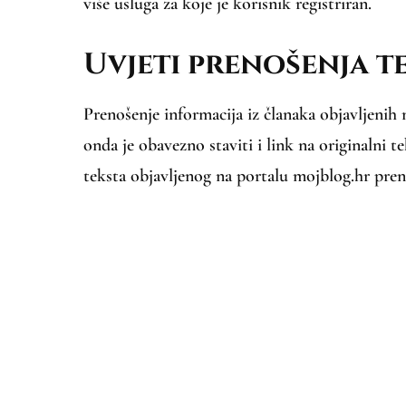
više usluga za koje je korisnik registriran.
Uvjeti prenošenja t
Prenošenje informacija iz članaka objavljenih 
onda je obavezno staviti i link na originalni t
teksta objavljenog na portalu mojblog.hr pren