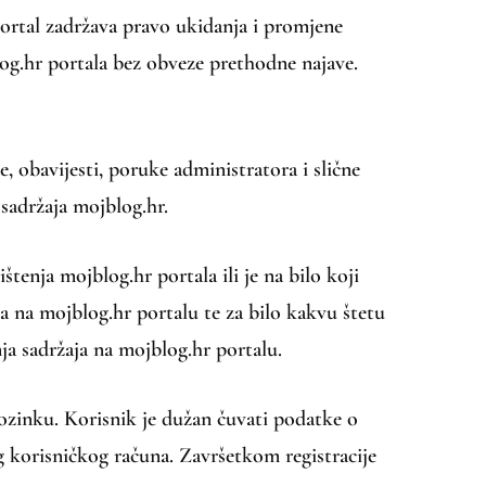
portal zadržava pravo ukidanja i promjene
blog.hr portala bez obveze prethodne najave.
, obavijesti, poruke administratora i slične
 sadržaja mojblog.hr.
tenja mojblog.hr portala ili je na bilo koji
ja na mojblog.hr portalu te za bilo kakvu štetu
nja sadržaja na mojblog.hr portalu.
ozinku. Korisnik je dužan čuvati podatke o
 korisničkog računa. Završetkom registracije