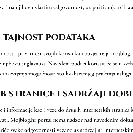
ka i na njihovu vlastitu odgovornost, uz poštivanje svih au
 i tajnost podataka
nost i privatnost svojih korisnika i posjetitelja mojblog.
njihovu suglasnost. Navedeni podaci koristit će se u svrhu
 i razvijanja mogućnosti što kvalitetnijeg pružanja usluga.
b stranice i sadržaji dob
i informacije kao i veze do drugih internetskih stranica k
čavati. Mojblog.hr portal nema nadzor nad navedenim doku
riče svake odgovornosti vezane uz sadržaj na internetskim