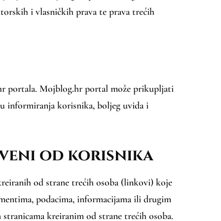
torskih i vlasničkih prava te prava trećih
hr portala. Mojblog.hr portal može prikupljati
 informiranja korisnika, boljeg uvida i
iveni od korisnika
reiranih od strane trećih osoba (linkovi) koje
mentima, podacima, informacijama ili drugim
 stranicama kreiranim od strane trećih osoba.