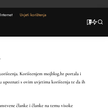
Internet
Uvjeti korištenja
0
a
korištenja. Korištenjem mojblog.hr portala i
u upoznati s ovim uvjetima korištenja te da ih
anstvene članke i članke na temu visoke