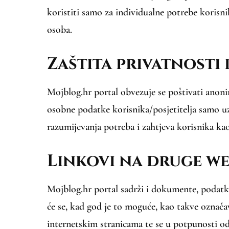
koristiti samo za individualne potrebe korisni
osoba.
Zaštita privatnosti
Mojblog.hr portal obvezuje se poštivati anonim
osobne podatke korisnika/posjetitelja samo uz 
razumijevanja potreba i zahtjeva korisnika kao
Linkovi na druge we
Mojblog.hr portal sadrži i dokumente, podatke 
će se, kad god je to moguće, kao takve ozna
internetskim stranicama te se u potpunosti od