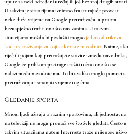
upute za neki određeni uređaj ili još bezbroj drugih stvari.
U takvim je situacijama iznimno frustrirajuće provesti
neko duže vrijeme na Google pretraživaču, a pritom
bezuspješno tražiti ono što nas zanima. U takvim
situacijama možda bi poslužiti mogao
jedan od trikova
kod pretraživanja za koji se koriste navodnici
. Naime, ako
riječ ili pojam koji pretražujete stavite između navodnika,
Google će prilikom pretrage tražiti točno ono što se
nalazi među navodnicima. To bi uveliko moglo pomoći u
pretraživanju i smanjiti vrijeme tog čina.
Gledanje sporta
Mnogi ljudi uživaju u raznim sportovima, ali jednostavno
na televiziji ne mogu pronaći sve što žele gledati. Često u
takvim situacijama putem Interneta traže prijenose uživo