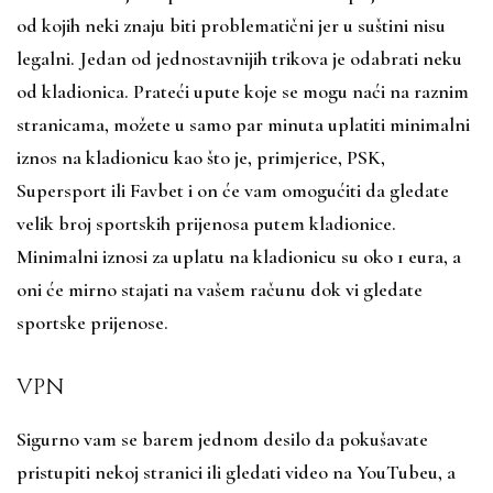
od kojih neki znaju biti problematični jer u suštini nisu
legalni. Jedan od jednostavnijih trikova je odabrati neku
od kladionica. Prateći upute koje se mogu naći na raznim
stranicama, možete u samo par minuta uplatiti minimalni
iznos na kladionicu kao što je, primjerice, PSK,
Supersport ili Favbet i on će vam omogućiti da gledate
velik broj sportskih prijenosa putem kladionice.
Minimalni iznosi za uplatu na kladionicu su oko 1 eura, a
oni će mirno stajati na vašem računu dok vi gledate
sportske prijenose.
VPN
Sigurno vam se barem jednom desilo da pokušavate
pristupiti nekoj stranici ili gledati video na YouTubeu, a