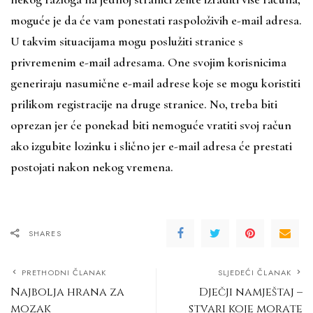
moguće je da će vam ponestati raspoloživih e-mail adresa.
U takvim situacijama mogu poslužiti stranice s
privremenim e-mail adresama. One svojim korisnicima
generiraju nasumične e-mail adrese koje se mogu koristiti
prilikom registracije na druge stranice. No, treba biti
oprezan jer će ponekad biti nemoguće vratiti svoj račun
ako izgubite lozinku i slično jer e-mail adresa će prestati
postojati nakon nekog vremena.
SHARES
PRETHODNI ČLANAK
SLJEDEĆI ČLANAK
Najbolja hrana za
Dječji namještaj –
mozak
stvari koje morate