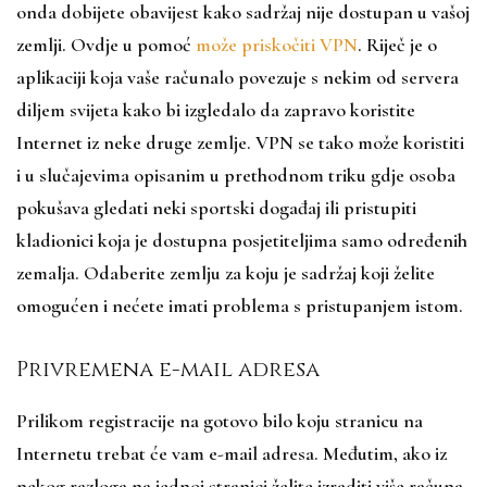
onda dobijete obavijest kako sadržaj nije dostupan u vašoj
zemlji. Ovdje u pomoć
može priskočiti VPN
. Riječ je o
aplikaciji koja vaše računalo povezuje s nekim od servera
diljem svijeta kako bi izgledalo da zapravo koristite
Internet iz neke druge zemlje. VPN se tako može koristiti
i u slučajevima opisanim u prethodnom triku gdje osoba
pokušava gledati neki sportski događaj ili pristupiti
kladionici koja je dostupna posjetiteljima samo određenih
zemalja. Odaberite zemlju za koju je sadržaj koji želite
omogućen i nećete imati problema s pristupanjem istom.
Privremena e-mail adresa
Prilikom registracije na gotovo bilo koju stranicu na
Internetu trebat će vam e-mail adresa. Međutim, ako iz
nekog razloga na jednoj stranici želite izraditi više računa,