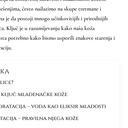
rješenjima, često nailazimo na skupe tretmane i
na je da postoji mnogo učinkovitijih i prirodnijih
ca. Ključ je u razumijevanju kako naša koža
zaista potrebno kako bismo usporili znakove starenja i
aciju.
nka
lice?
 – ključ mladenačke kože
ratacija – voda kao eliksir mladosti
tacija – pravilna njega kože