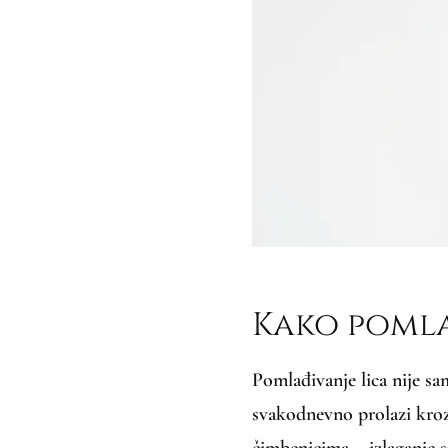
Kako pomla
Pomlađivanje lica nije sam
svakodnevno prolazi kro