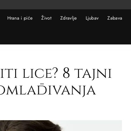
Hrana i piće
Život
Zdravlje
Ljubav
Zabava
i lice? 8 tajni
omlađivanja