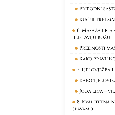
Prirodni sast
Kućni tretman
6. Masaža lica
blistaviju kožu
Prednosti mas
Kako pravilno
7. Tjelovježba 
Kako tjelovje
Joga lica – vj
8. Kvalitetna 
spavamo