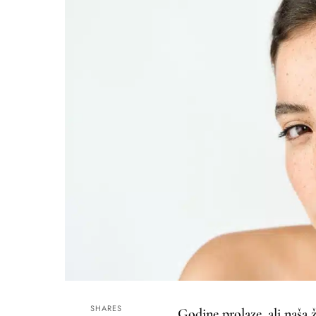
SHARES
Godine prolaze, ali naša