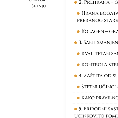
gradsku
2. Prehrana – 
šetnju
Hrana bogata 
preranog stare
Kolagen – gr
3. San i smanje
Kvalitetan sa
Kontrola stre
4. Zaštita od 
Štetni učinci
Kako pravilno
5. Prirodni sas
učinkovito poml