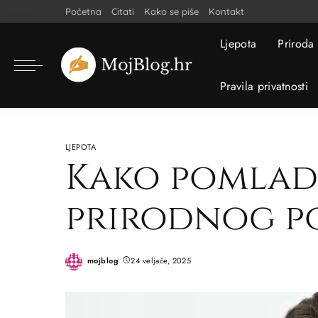
Početna
Citati
Kako se piše
Kontakt
Ljepota
Priroda
Pravila privatnosti
LJEPOTA
Kako pomladit
prirodnog p
mojblog
24 veljače, 2025
Posted
by