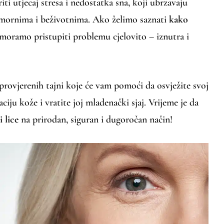
ti utjecaj stresa i nedostatka sna, koji ubrzavaju
 umornima i beživotnima. Ako želimo saznati
kako
 moramo pristupiti problemu cjelovito – iznutra i
rovjerenih tajni koje će vam pomoći da osvježite svoj
ciju kože i vratite joj mladenački sjaj. Vrijeme je da
 lice
na prirodan, siguran i dugoročan način!