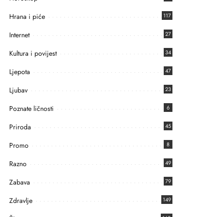
Hrana i piće
117
Internet
27
Kultura i povijest
34
Ljepota
47
Ljubav
23
Poznate ličnosti
6
Priroda
45
Promo
8
Razno
49
Zabava
79
Zdravlje
149