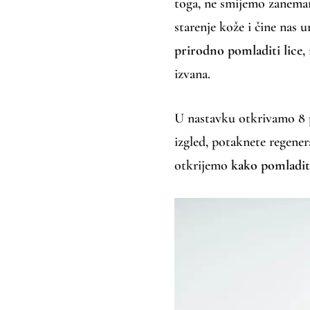
toga, ne smijemo zanemari
starenje kože i čine nas
prirodno pomladiti lice
,
izvana.
U nastavku otkrivamo 8 p
izgled, potaknete regenera
otkrijemo
kako pomladiti