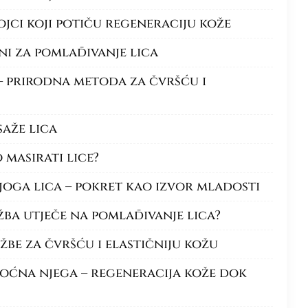
ojci koji potiču regeneraciju kože
i za pomlađivanje lica
 – prirodna metoda za čvršću i
aže lica
 masirati lice?
i joga lica – pokret kao izvor mladosti
žba utječe na pomlađivanje lica?
ežbe za čvršću i elastičniju kožu
noćna njega – regeneracija kože dok