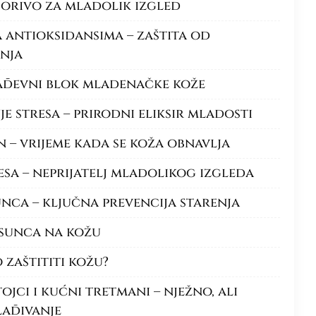
gorivo za mladolik izgled
antioksidansima – zaštita od
nja
ađevni blok mladenačke kože
nje stresa – prirodni eliksir mladosti
n – vrijeme kada se koža obnavlja
sa – neprijatelj mladolikog izgleda
sunca – ključna prevencija starenja
 sunca na kožu
 zaštititi kožu?
tojci i kućni tretmani – nježno, ali
ađivanje