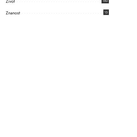
Život
160
Znanost
15