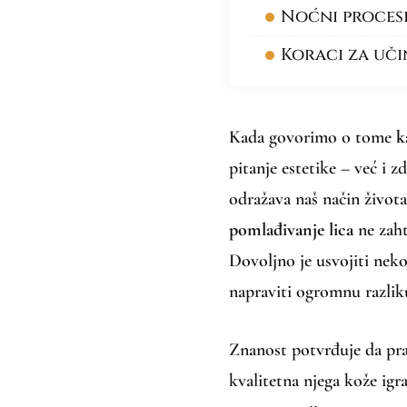
Noćni procesi
Koraci za uč
Kada govorimo o tome
k
pitanje estetike – već i z
odražava naš način život
pomlađivanje lica
ne zaht
Dovoljno je usvojiti neko
napraviti ogromnu razlik
Znanost potvrđuje da prav
kvalitetna njega kože ig