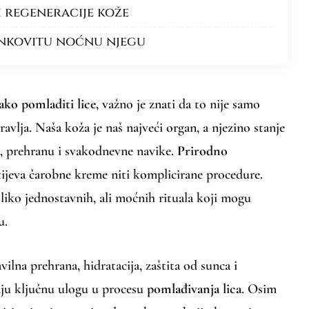
 regeneracije kože
inkovitu noćnu njegu
ako pomladiti lice
, važno je znati da to nije samo
dravlja. Naša koža je naš najveći organ, a njezino stanje
a, prehranu i svakodnevne navike.
Prirodno
ijeva čarobne kreme niti komplicirane procedure.
liko jednostavnih, ali moćnih rituala koji mogu
u.
ilna prehrana, hidratacija, zaštita od sunca i
raju ključnu ulogu u procesu
pomlađivanja lica
. Osim