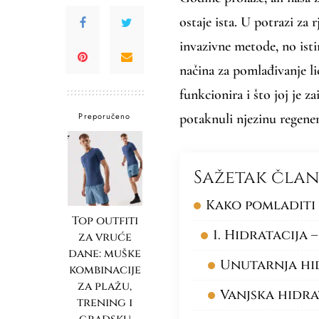
ostaje ista. U potrazi za 
invazivne metode, no isti
načina za pomlađivanje li
funkcionira i što joj je 
Preporučeno
potaknuli njezinu regener
Sažetak čla
Kako pomladiti 
Top outfiti
1. Hidratacija
za vruće
dane: muške
Unutarnja hid
kombinacije
za plažu,
Vanjska hidra
trening i