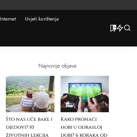
Internet
Uvjeti korištenja
0
Najnovije objave
Što nas uče bake i
Kako pronaći
djedovi? 10
hobi u odrasloj
životnih lekcija
dobi? 6 koraka od