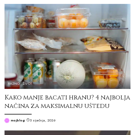
by
RAZNO
ŽIVOT
Kako manje bacati hranu? 4 najbolja
načina za maksimalnu uštedu
mojblog
5 siječnja, 2026
Posted
by