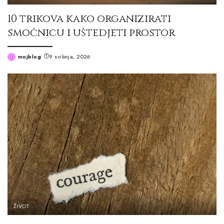
10 trikova kako organizirati
smočnicu i uštedjeti prostor
mojblog
9 svibnja, 2026
Posted
by
ŽIVOT