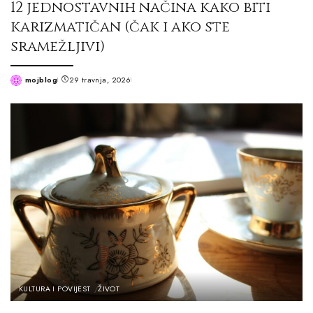
12 jednostavnih načina kako biti
karizmatičan (čak i ako ste
sramežljivi)
mojblog
29 travnja, 2026
Posted
by
KULTURA I POVIJEST
ŽIVOT