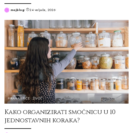
mojblog
24 veljače, 2026
Posted
by
HRANA I PIĆE
ŽIVOT
Kako organizirati smočnicu u 10
jednostavnih koraka?