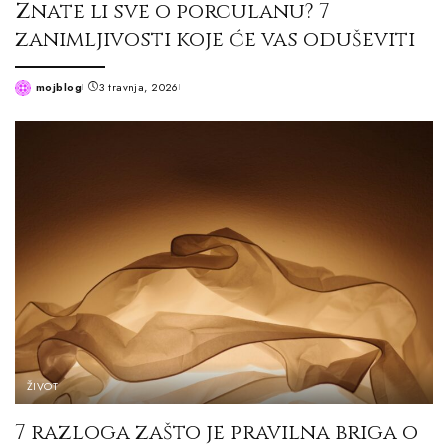
Znate li sve o porculanu? 7
zanimljivosti koje će vas oduševiti
mojblog
3 travnja, 2026
Posted
by
ŽIVOT
7 razloga zašto je pravilna briga o