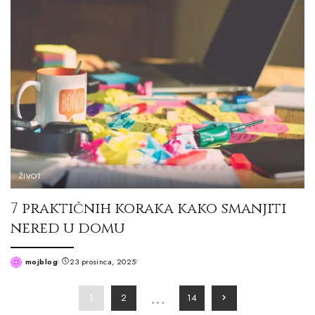
ŽIVOT
7 praktičnih koraka kako smanjiti
nered u domu
mojblog
23 prosinca, 2025
Posted
by
…
1
2
14