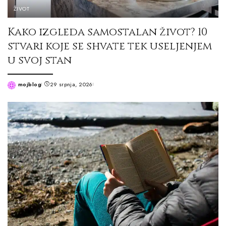
ŽIVOT
Kako izgleda samostalan život? 10
stvari koje se shvate tek useljenjem
u svoj stan
mojblog
29 srpnja, 2026
Posted
by