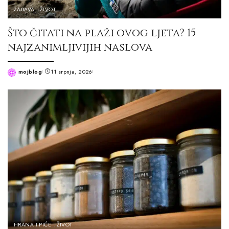
ZABAVA
ŽIVOT
Što čitati na plaži ovog ljeta? 15
najzanimljivijih naslova
mojblog
11 srpnja, 2026
Posted
by
HRANA I PIĆE
ŽIVOT