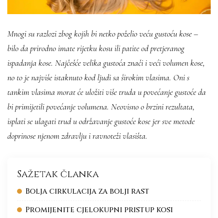
Mnogi su razlozi zbog kojih bi netko poželio veću gustoću kose –
bilo da prirodno imate rijetku kosu ili patite od pretjeranog
ispadanja kose. Najčešće velika gustoća znači i veći volumen kose,
no to je najviše istaknuto kod ljudi sa širokim vlasima. Oni s
tankim vlasima morat će uložiti više truda u povećanje gustoće da
bi primijetili povećanje volumena. Neovisno o brzini rezultata,
isplati se ulagati trud u održavanje gustoće kose jer sve metode
doprinose njenom zdravlju i ravnoteži vlasišta.
Sažetak članka
Bolja cirkulacija za bolji rast
Promijenite cjelokupni pristup kosi