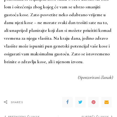
lom i oštećenja zbog kojeg će vam se ubrzo smanjiti
gustoća kose. Zato posvetite neko odabrano vrijeme u
danu njezi kose – ne morate svaki dan trošiti sate na to,
ali unaprijed planirajte koji dan si možete priuštiti komad
vremena za njegu vlasišta. Na kraju dana, jedino zdravo
vlasište može ispuniti pun genetski potencijal vaše kose i
osigurati vam maksimalnu gustoću. Zato se istovremeno
brinite o zdravlju kose, ali i njenom izvoru.
(Sponzorirani članak)
SHARES
PRETHODNI ČLANAK
SLJEDEĆI ČLANAK