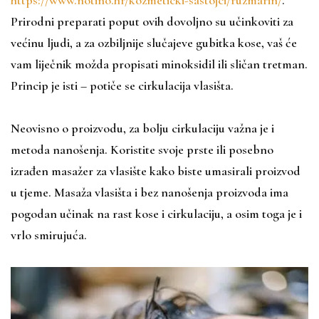
https://www.notino.hr/kozmeticki-sastojci/ruzmarin/
.
Prirodni preparati poput ovih dovoljno su učinkoviti za
većinu ljudi, a za ozbiljnije slučajeve gubitka kose, vaš će
vam liječnik možda propisati minoksidil ili sličan tretman.
Princip je isti – potiče se cirkulacija vlasišta.
Neovisno o proizvodu, za bolju cirkulaciju važna je i
metoda nanošenja. Koristite svoje prste ili posebno
izrađen masažer za vlasište kako biste umasirali proizvod
u tjeme. Masaža vlasišta i bez nanošenja proizvoda ima
pogodan učinak na rast kose i cirkulaciju, a osim toga je i
vrlo smirujuća.