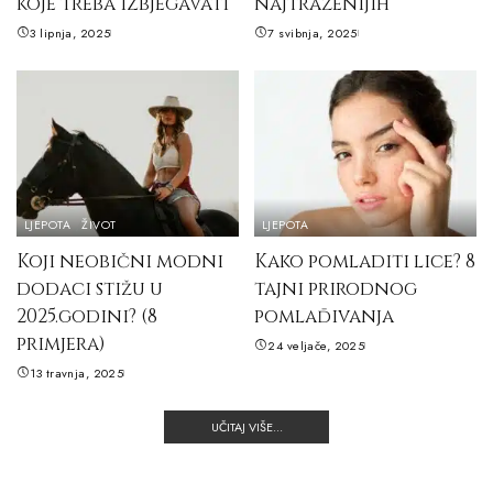
koje treba izbjegavati
najtraženijih
3 lipnja, 2025
7 svibnja, 2025
LJEPOTA
ŽIVOT
LJEPOTA
Koji neobični modni
Kako pomladiti lice? 8
dodaci stižu u
tajni prirodnog
2025.godini? (8
pomlađivanja
primjera)
24 veljače, 2025
13 travnja, 2025
UČITAJ VIŠE...