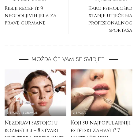
Riblji recepti: 9
Kako psihološko
neodoljivih jela za
stanje utječe na
prave gurmane
profesionalnog
sportaša
MOŽDA ĆE VAM SE SVIDJETI
LJEPOTA
ZDRAVLJE
LJEPOTA
Nezdravi sastojci u
Koji su najpopularniji
kozmetici – 8 stvari
estetski zahvati? 7