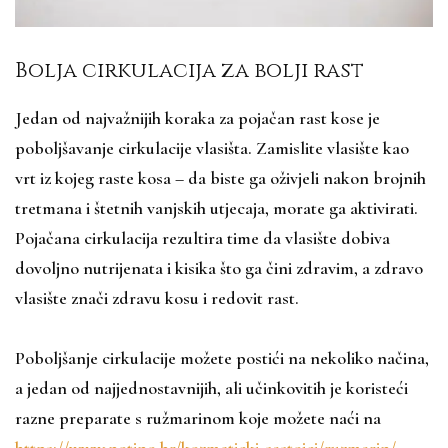
Bolja cirkulacija za bolji rast
Jedan od najvažnijih koraka za pojačan rast kose je
poboljšavanje cirkulacije vlasišta. Zamislite vlasište kao
vrt iz kojeg raste kosa – da biste ga oživjeli nakon brojnih
tretmana i štetnih vanjskih utjecaja, morate ga aktivirati.
Pojačana cirkulacija rezultira time da vlasište dobiva
dovoljno nutrijenata i kisika što ga čini zdravim, a zdravo
vlasište znači zdravu kosu i redovit rast.
Poboljšanje cirkulacije možete postići na nekoliko načina,
a jedan od najjednostavnijih, ali učinkovitih je koristeći
razne preparate s ružmarinom koje možete naći na