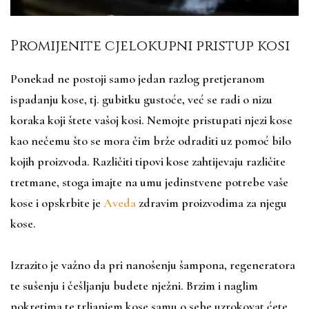
Promijenite cjelokupni pristup kosi
Ponekad ne postoji samo jedan razlog pretjeranom
ispadanju kose, tj. gubitku gustoće, već se radi o nizu
koraka koji štete vašoj kosi. Nemojte pristupati njezi kose
kao nečemu što se mora čim brže odraditi uz pomoć bilo
kojih proizvoda. Različiti tipovi kose zahtijevaju različite
tretmane, stoga imajte na umu jedinstvene potrebe vaše
kose i opskrbite je
Aveda
zdravim proizvodima za njegu
kose.
Izrazito je važno da pri nanošenju šampona, regeneratora
te sušenju i češljanju budete nježni. Brzim i naglim
pokretima te trljanjem kose samu o sebe uzrokovat ćete