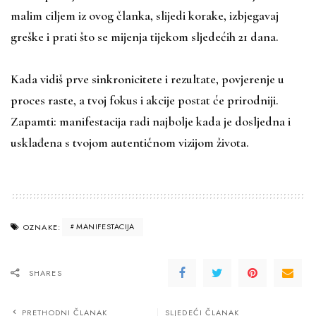
malim ciljem iz ovog članka, slijedi korake, izbjegavaj
greške i prati što se mijenja tijekom sljedećih 21 dana.
Kada vidiš prve sinkronicitete i rezultate, povjerenje u
proces raste, a tvoj fokus i akcije postat će prirodniji.
Zapamti: manifestacija radi najbolje kada je dosljedna i
usklađena s tvojom autentičnom vizijom života.
MANIFESTACIJA
OZNAKE:
SHARES
PRETHODNI ČLANAK
SLJEDEĆI ČLANAK