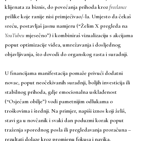
klijenata za biznis, do povećanja prihoda kroz
freelance
prilike koje ranije nisi primjećivao/-la. Umjesto da čekaš
sreću, postavljaš jasnu namjeru (“Želim X pregleda na
YouTubeu
mjesečno”) i kombiniraš vizualizaciju s akcijama
poput optimizacije videa, umrežavanja i dosljednog
objavljivanja, što dovodi do organskog rasta i suradnji.
U financijama manifestacija pomaže privući dodatni
novac, poput neočekivanih suradnji, boljih investicija ili
stabilnog prihoda, gdje emocionalna usklađenost
(“Osjećam obilje”) vodi pametnijim odlukama o
troškovima i štednji. Na primjer, napiši iznos koji želiš,
stavi ga u novčanik i svaki dan poduzmi korak poput
traženja sporednog posla ili pregledavanja proračuna –
rezultati dolaze kroz promjenu fokusa i navika.