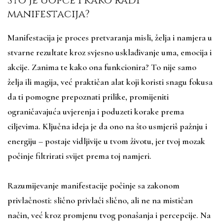
Što je uopće i kako radi
manifestacija?
Manifestacija je proces pretvaranja misli, želja i namjera u
stvarne rezultate kroz svjesno usklađivanje uma, emocija i
akcije. Zanima te kako ona funkcionira? To nije samo
želja ili magija, već praktičan alat koji koristi snagu fokusa
da ti pomogne prepoznati prilike, promijeniti
ograničavajuća uvjerenja i poduzeti korake prema
ciljevima. Ključna ideja je da ono na što usmjeriš pažnju i
energiju – postaje vidljivije u tvom životu, jer tvoj mozak
počinje filtrirati svijet prema toj namjeri.
Razumijevanje manifestacije počinje sa zakonom
privlačnosti: slično privlači slično, ali ne na mističan
način, već kroz promjenu tvog ponašanja i percepcije. Na