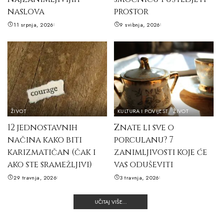
naslova
prostor
11 srpnja, 2026
9 svibnja, 2026
ŽIVOT
KULTURA I POVIJEST
ŽIVOT
12 jednostavnih
Znate li sve o
načina kako biti
porculanu? 7
karizmatičan (čak i
zanimljivosti koje će
ako ste sramežljivi)
vas oduševiti
29 travnja, 2026
3 travnja, 2026
UČITAJ VIŠE...