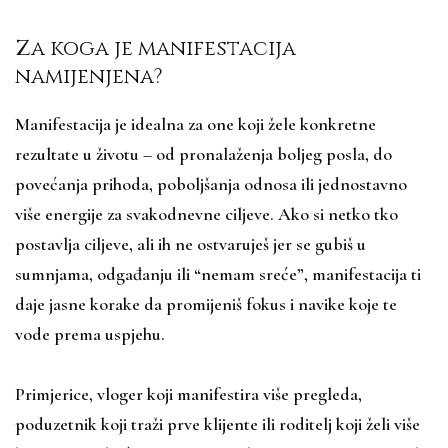
Za koga je manifestacija
namijenjena?
Manifestacija je idealna za one koji žele konkretne
rezultate u životu – od pronalaženja boljeg posla, do
povećanja prihoda, poboljšanja odnosa ili jednostavno
više energije za svakodnevne ciljeve. Ako si netko tko
postavlja ciljeve, ali ih ne ostvaruješ jer se gubiš u
sumnjama, odgađanju ili “nemam sreće”, manifestacija ti
daje jasne korake da promijeniš fokus i navike koje te
vode prema uspjehu.
Primjerice, vloger koji manifestira više pregleda,
poduzetnik koji traži prve klijente ili roditelj koji želi više