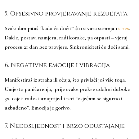
5. Opsesivno provjeravanje rezultata
Svaki dan pitaš “kada će doći?” što stvara sumnju i
stres
.
Dakle, postavi namjeru, radi korake, pa otpusti – vjeruj
procesu 21 dan bez provjere. Sinkroniciteti će doći sami.​
6. Negativne emocije i vibracija
Manifestiraš iz straha ili očaja, što privlači još više toga.
Umjesto paničarenja, prije svake prakse udahni duboko
3x, osjeti radost unaprijed i reci “osjećam se sigurno i
uzbuđeno”. Emocija je gorivo.​​
7. Nedosljednost i brzo odustajanje