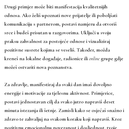
Drugi primjer može biti manifestacija kvalitetnijih
odnosa. Ako želiš upoznati nove prijatelje ili poboljšati
komunikaciju s partnerom, postavi namjeru da otvoriš
srce i budeš prisutan u razgovorima. Uključi u svoju
praksu zahvalnost za postojeće odnose i vizualiziraj
pozitivne susrete kojima se veseliš. Također, možda
kreneš na lokalne događaje, radionice ili
online
grupe gdje
možeš ostvariti nova poznanstva.
Za zdravlje, manifestiraj da svaki dan imaš dovoljno
energije i motivacije za tjelesnu aktivnost. Primjerice,
postavi jednostavan cilj da svako jutro napraviš deset
minuta istezanja ili šetnje. Zamisli kako se osjećaš snažno i
zdravo te zahvaljuj na svakom koraku koji napraviš. Kroz
pozitivnu emocionalnu povezanost i dosljednost, tvoje