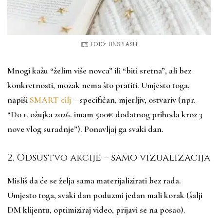
FOTO: UNSPLASH
Mnogi kažu “želim više novca” ili “biti sretna”, ali bez
konkretnosti, mozak nema što pratiti. Umjesto toga,
napiši
SMART cilj
– specifičan, mjerljiv, ostvariv (npr.
“Do 1. ožujka 2026. imam 500€ dodatnog prihoda kroz 3
nove vlog suradnje”). Ponavljaj ga svaki dan.​
2. Odsustvo akcije – samo vizualizacija
Misliš da će se želja sama materijalizirati bez rada.
Umjesto toga, svaki dan poduzmi jedan mali korak (šalji
DM klijentu, optimiziraj video, prijavi se na posao).