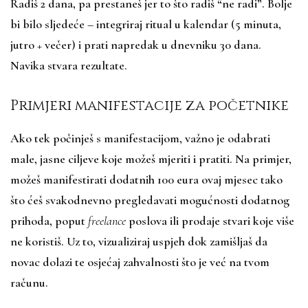
Radiš 2 dana, pa prestaneš jer to što radiš “ne radi”. Bolje
bi bilo sljedeće – integriraj ritual u kalendar (5 minuta,
jutro + večer) i prati napredak u dnevniku 30 dana.
Navika stvara rezultate.​
Primjeri manifestacije za početnike
Ako tek počinješ s manifestacijom, važno je odabrati
male, jasne ciljeve koje možeš mjeriti i pratiti. Na primjer,
možeš manifestirati dodatnih 100 eura ovaj mjesec tako
što ćeš svakodnevno pregledavati mogućnosti dodatnog
prihoda, poput
freelance
poslova ili prodaje stvari koje više
ne koristiš. Uz to, vizualiziraj uspjeh dok zamišljaš da
novac dolazi te osjećaj zahvalnosti što je već na tvom
računu.