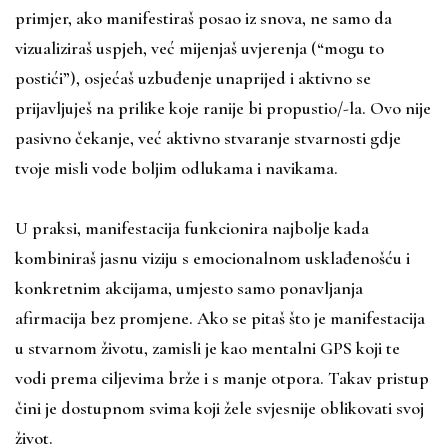
primjer, ako manifestiraš posao iz snova, ne samo da
vizualiziraš uspjeh, već mijenjaš uvjerenja (“mogu to
postići”), osjećaš uzbuđenje unaprijed i aktivno se
prijavljuješ na prilike koje ranije bi propustio/-la. Ovo nije
pasivno čekanje, već aktivno stvaranje stvarnosti gdje
tvoje misli vode boljim odlukama i navikama.
U praksi, manifestacija funkcionira najbolje kada
kombiniraš jasnu viziju s emocionalnom usklađenošću i
konkretnim akcijama, umjesto samo ponavljanja
afirmacija bez promjene. Ako se pitaš što je manifestacija
u stvarnom životu, zamisli je kao mentalni GPS koji te
vodi prema ciljevima brže i s manje otpora. Takav pristup
čini je dostupnom svima koji žele svjesnije oblikovati svoj
život.