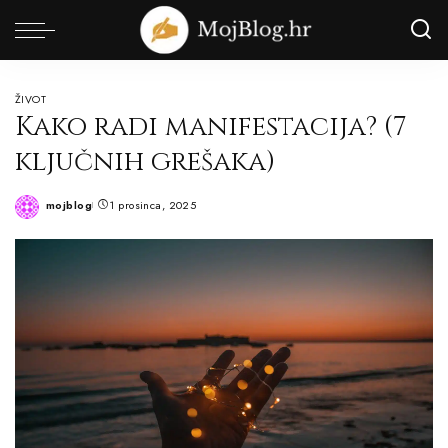
ŽIVOT
Kako radi manifestacija? (7
ključnih grešaka)
mojblog
1 prosinca, 2025
Posted
by