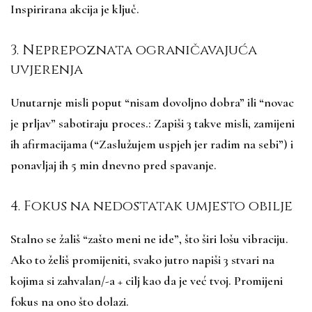
Inspirirana akcija je ključ.​
3. Neprepoznata ograničavajuća
uvjerenja
Unutarnje misli poput “nisam dovoljno dobra” ili “novac
je prljav” sabotiraju proces.: Zapiši 3 takve misli, zamijeni
ih afirmacijama (“Zaslužujem uspjeh jer radim na sebi”) i
ponavljaj ih 5 min dnevno pred spavanje.​
4. Fokus na nedostatak umjesto obilje
Stalno se žališ “zašto meni ne ide”, što širi lošu vibraciju.
Ako to želiš promijeniti, svako jutro napiši 3 stvari na
kojima si zahvalan/-a + cilj kao da je već tvoj. Promijeni
fokus na ono što dolazi.​