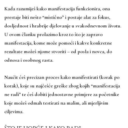
Kada razumiješ kako manifestacija funkcionira, ona
prestaje biti nešto “mistično” i postaje alat za fokus,
dosljednost i hrabrije djelovanje u svakodnevnom životu.
U ovom članku prolazimo kroz to što je zapravo
manifestacija, kome može pomoći i kakve konkretne
rezultate možeš njome stvoriti – od posla i novca, do
odnosa i osobnog rasta.
Naučit ćeš precizan proces kako manifestirati (korak po
korak), koje su najčešće greške zbog kojih “manifestacija
ne radi” te ćeš dobiti jednostavne primjere za početnike
koje možeš odmah testirati na malim, ali mjerljivim
ciljevima.