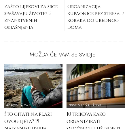
Zašto lijekovi za srce
Organizacija
spašavaju živote? 5
kupaonice bez stresa: 7
znanstvenih
koraka do urednog
objašnjenja
doma
MOŽDA ĆE VAM SE SVIDJETI
ZABAVA
ŽIVOT
HRANA I PIĆE
ŽIVOT
Što čitati na plaži
10 trikova kako
ovog ljeta? 15
organizirati
najzanimljivijih
smočnicu i uštedjeti