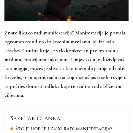
Znate li kako radi manifestacija? Manifestacija je postala
ogroman trend na društvenim mrežama, ali iza svih
“
aesthetic
” rutina krije se vrlo konkretan proces rada s
mislima, emocijama i akcijama. Umjesto da je doživljavaš
kao magiju, možeš je shvatiti kao način da jasnije odrediš
što želiš, promijeniš način na koji razmišljaš o sebi i svijetu
te počneš donositi odluke koje te realno vode bliže tim
ciljevima.
Sažetak članka
Što je uopće i kako radi manifestacija?