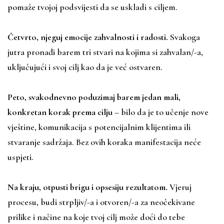
pomaže tvojoj podsvijesti da se uskladi s ciljem.
Četvrto, njeguj emocije zahvalnosti i radosti.
Svakoga
jutra pronađi barem tri stvari na kojima si zahvalan/-a,
uključujući i svoj cilj kao da je već ostvaren.
Peto, svakodnevno poduzimaj barem jedan mali,
konkretan korak prema cilju
– bilo da je to učenje nove
vještine, komunikacija s potencijalnim klijentima ili
stvaranje sadržaja. Bez ovih koraka manifestacija neće
uspjeti.
Na kraju, otpusti brigu i opsesiju rezultatom.
Vjeruj
procesu, budi strpljiv/-a i otvoren/-a za neočekivane
prilike i načine na koje tvoj cilj može doći do tebe