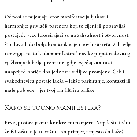
Odnosi se mijenjaju kroz manifestaciju ljubavi i
harmonije: privlačiš partnera koji te cijeni ili popravljaš
postojeće veze fokusirajući se na zahvalnost i otvorenost,
što dovodi do bolje komunikacije i novih susreta. Zdravlje
i energija rastu kada manifestiraš navike poput redovitog
vježbanja ili bolje prehrane, gdje osjećaj vitalnosti
unaprijed potiče dosljednost i vidljive promjene. Čak i
svakodnevica postaje lakša – lakše parkiranje, kontakti ili
male pobjede – jer tvoj um filtrira prilike.
Kako se točno manifestira?
Prvo, postavi jasnu i konkretnu namjeru.
Napiši što točno
želiš i zašto ti je to važno. Na primjer, umjesto da kažeš