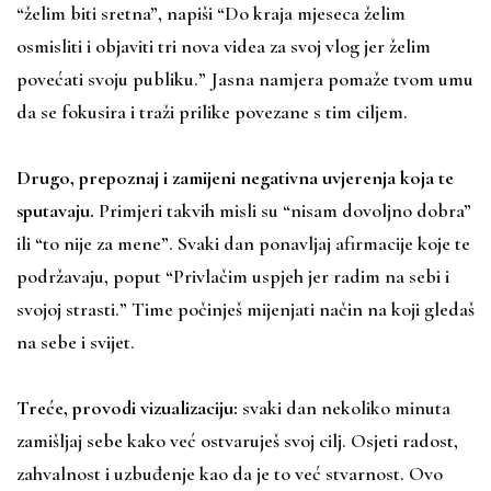
“želim biti sretna”, napiši “Do kraja mjeseca želim
osmisliti i objaviti tri nova videa za svoj vlog jer želim
povećati svoju publiku.” Jasna namjera pomaže tvom umu
da se fokusira i traži prilike povezane s tim ciljem.
Drugo, prepoznaj i zamijeni negativna uvjerenja koja te
sputavaju.
Primjeri takvih misli su “nisam dovoljno dobra”
ili “to nije za mene”. Svaki dan ponavljaj afirmacije koje te
podržavaju, poput “Privlačim uspjeh jer radim na sebi i
svojoj strasti.” Time počinješ mijenjati način na koji gledaš
na sebe i svijet.
Treće, provodi vizualizaciju:
svaki dan nekoliko minuta
zamišljaj sebe kako već ostvaruješ svoj cilj. Osjeti radost,
zahvalnost i uzbuđenje kao da je to već stvarnost. Ovo