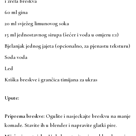
1 zrela breskva
60 ml gina
20 ml svježeg limunovog soka
15 ml jednostavnog sirupa (šećer i voda u omjeru 1:1)
Bjelanjak jednog jajeta (opcionalno, za pjenastu teksturu)
Soda voda
Led
Kriška breskve i grančica timijana za ukras
Upute:
Priprema breskve:
Ogulite i nasjeckajte breskvu na manje
komade. Stavite ih u blender i napravite glatki pire.