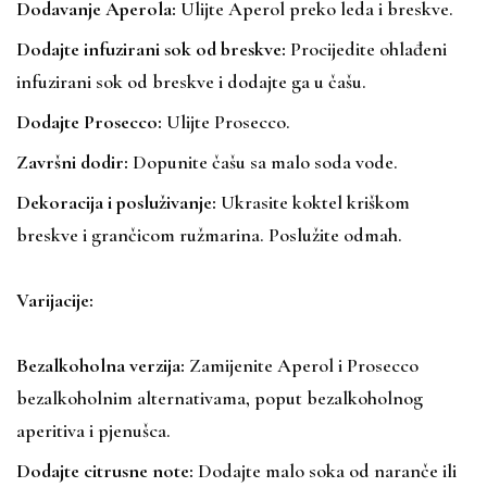
Dodavanje Aperola:
Ulijte Aperol preko leda i breskve.
Dodajte infuzirani sok od breskve:
Procijedite ohlađeni
infuzirani sok od breskve i dodajte ga u čašu.
Dodajte Prosecco:
Ulijte Prosecco.
Završni dodir:
Dopunite čašu sa malo soda vode.
Dekoracija i posluživanje:
Ukrasite koktel kriškom
breskve i grančicom ružmarina. Poslužite odmah.
Varijacije:
Bezalkoholna verzija:
Zamijenite Aperol i Prosecco
bezalkoholnim alternativama, poput bezalkoholnog
aperitiva i pjenušca.
Dodajte citrusne note:
Dodajte malo soka od naranče ili