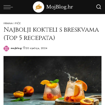
HRANA I PIĆE
Najbolji kokteli s breskvama
(Top 5 recepata)
mojblog
20 siječnja, 2024
Posted
by