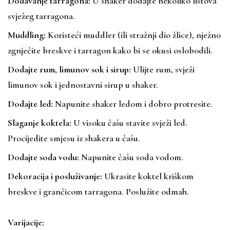
Dodavanje tarragona:
U shaker dodajte nekoliko listova
svježeg tarragona.
Muddling:
Koristeći muddler (ili stražnji dio žlice), nježno
zgnječite breskve i tarragon kako bi se okusi oslobodili.
Dodajte rum, limunov sok i sirup:
Ulijte rum, svježi
limunov sok i jednostavni sirup u shaker.
Dodajte led:
Napunite shaker ledom i dobro protresite.
Slaganje koktela:
U visoku čašu stavite svježi led.
Procijedite smjesu iz shakera u čašu.
Dodajte soda vodu:
Napunite čašu soda vodom.
Dekoracija i posluživanje:
Ukrasite koktel kriškom
breskve i grančicom tarragona. Poslužite odmah.
Varijacije: