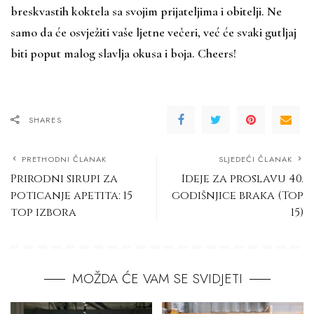
breskvastih koktela sa svojim prijateljima i obitelji. Ne
samo da će osvježiti vaše ljetne večeri, već će svaki gutljaj
biti poput malog slavlja okusa i boja. Cheers!
SHARES
PRETHODNI ČLANAK
SLJEDEĆI ČLANAK
Prirodni sirupi za
Ideje za proslavu 40.
poticanje apetita: 15
godišnjice braka (Top
top izbora
15)
MOŽDA ĆE VAM SE SVIDJETI