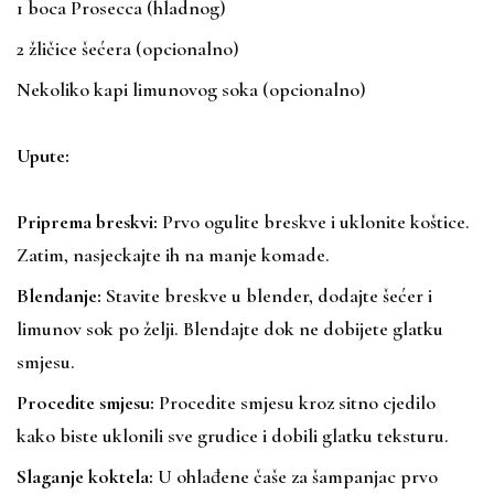
1 boca Prosecca (hladnog)
2 žličice šećera (opcionalno)
Nekoliko kapi limunovog soka (opcionalno)
Upute:
Priprema breskvi:
Prvo ogulite breskve i uklonite koštice.
Zatim, nasjeckajte ih na manje komade.
Blendanje:
Stavite breskve u blender, dodajte šećer i
limunov sok po želji. Blendajte dok ne dobijete glatku
smjesu.
Procedite smjesu:
Procedite smjesu kroz sitno cjedilo
kako biste uklonili sve grudice i dobili glatku teksturu.
Slaganje koktela:
U ohlađene čaše za šampanjac prvo