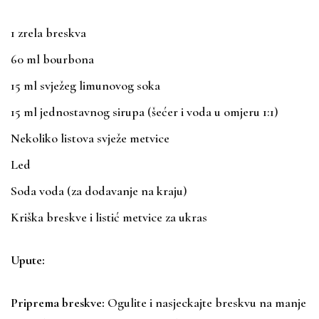
1 zrela breskva
60 ml bourbona
15 ml svježeg limunovog soka
15 ml jednostavnog sirupa (šećer i voda u omjeru 1:1)
Nekoliko listova svježe metvice
Led
Soda voda (za dodavanje na kraju)
Kriška breskve i listić metvice za ukras
Upute:
Priprema breskve:
Ogulite i nasjeckajte breskvu na manje