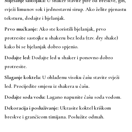
Miješanje sastojaka:
U shaker stavite pire od breskve, gin,
svježi limunov sok i jednostavni sirup. Ako želite pjenastu
teksturu, dodajte i bjelanjak.
Prvo mućkanje:
Ako ste koristili bjelanjak, prvo
protresite sastojke u shakeru bez leda (tzv. dry shake)
kako bi se bjelanjak dobro spjenio.
Dodajte led:
Dodajte led u shaker i ponovno dobro
protresite.
Slaganje koktela:
U ohlađenu visoku čašu stavite svježi
led. Procijedite smjesu iz shakera u čašu.
Dodajte soda vodu:
Lagano napunite čašu soda vodom.
Dekoracija i posluživanje:
Ukrasite koktel kriškom
breskve i grančicom timijana. Poslužite odmah.