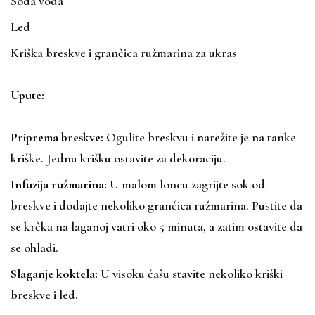
Soda voda
Led
Kriška breskve i grančica ružmarina za ukras
Upute:
Priprema breskve:
Ogulite breskvu i narežite je na tanke
kriške. Jednu krišku ostavite za dekoraciju.
Infuzija ružmarina:
U malom loncu zagrijte sok od
breskve i dodajte nekoliko grančica ružmarina. Pustite da
se krčka na laganoj vatri oko 5 minuta, a zatim ostavite da
se ohladi.
Slaganje koktela:
U visoku čašu stavite nekoliko kriški
breskve i led.