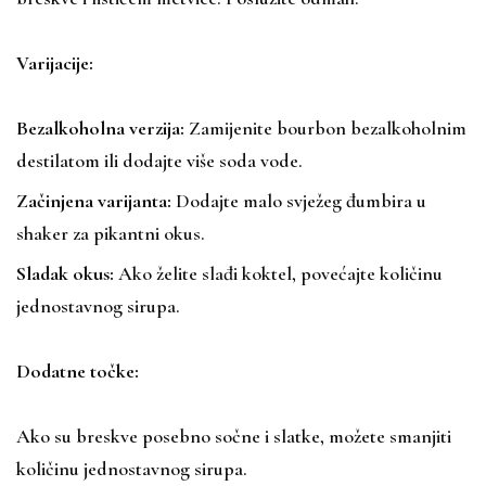
Varijacije:
Bezalkoholna verzija:
Zamijenite bourbon bezalkoholnim
destilatom ili dodajte više soda vode.
Začinjena varijanta:
Dodajte malo svježeg đumbira u
shaker za pikantni okus.
Sladak okus:
Ako želite slađi koktel, povećajte količinu
jednostavnog sirupa.
Dodatne točke:
Ako su breskve posebno sočne i slatke, možete smanjiti
količinu jednostavnog sirupa.