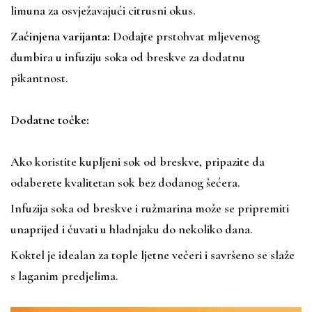
limuna za osvježavajući citrusni okus.
Začinjena varijanta:
Dodajte prstohvat mljevenog
đumbira u infuziju soka od breskve za dodatnu
pikantnost.
Dodatne točke:
Ako koristite kupljeni sok od breskve, pripazite da
odaberete kvalitetan sok bez dodanog šećera.
Infuzija soka od breskve i ružmarina može se pripremiti
unaprijed i čuvati u hladnjaku do nekoliko dana.
Koktel je idealan za tople ljetne večeri i savršeno se slaže
s laganim predjelima.