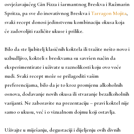
osvježavajućeg Gin Fizza i šarmantnog Breskva i Ružmarin
Spritza, pa sve do inovativnog Breskva i
Tarragon Mojita
,
svaki recept donosi jedinstvenu kombinaciju okusa koja
će zadovoljiti različite ukuse i prilike.
Bilo da ste ljubitelj klasičnih koktela ili tražite nešto novo i
uzbudljivo, kokteli s breskvama su savršen način da
eksperimentirate i uživate u raznolikosti koju ovo voće
nudi. Svaki recept može se prilagoditi vašim
preferencijama, bilo da je to kroz promjenu alkoholnih
osnova, dodavanje novih okusa ili stvaranje bezalkoholnih
varijanti. Ne zaboravite na prezentaciju – pravi koktel nije
samo o ukusu, već i o vizualnom dojmu koji ostavlja.
Uživajte u miješanju, degustaciji i dijeljenju ovih divnih