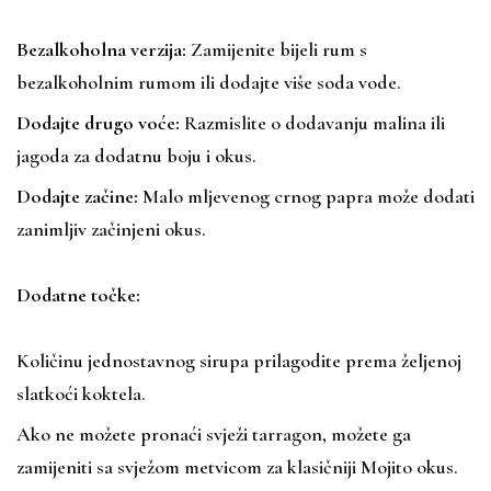
Bezalkoholna verzija:
Zamijenite bijeli rum s
bezalkoholnim rumom ili dodajte više soda vode.
Dodajte drugo voće:
Razmislite o dodavanju malina ili
jagoda za dodatnu boju i okus.
Dodajte začine:
Malo mljevenog crnog papra može dodati
zanimljiv začinjeni okus.
Dodatne točke:
Količinu jednostavnog sirupa prilagodite prema željenoj
slatkoći koktela.
Ako ne možete pronaći svježi tarragon, možete ga
zamijeniti sa svježom metvicom za klasičniji Mojito okus.