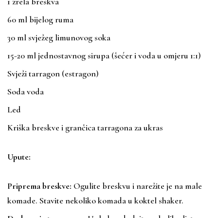
1 zrela breskva
60 ml bijelog ruma
30 ml svježeg limunovog soka
15-20 ml jednostavnog sirupa (šećer i voda u omjeru 1:1)
Svježi tarragon (estragon)
Soda voda
Led
Kriška breskve i grančica tarragona za ukras
Upute:
Priprema breskve:
Ogulite breskvu i narežite je na male
komade. Stavite nekoliko komada u koktel shaker.