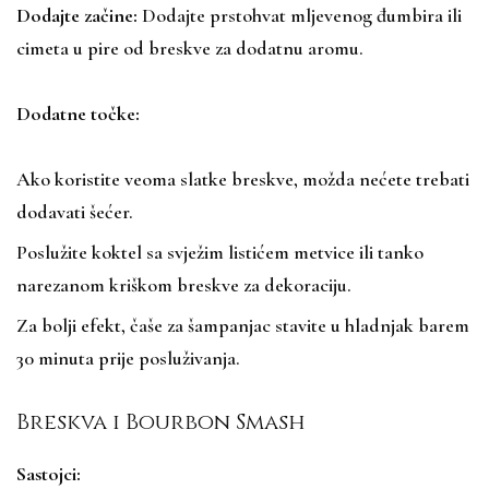
Dodajte začine:
Dodajte prstohvat mljevenog đumbira ili
cimeta u pire od breskve za dodatnu aromu.
Dodatne točke:
Ako koristite veoma slatke breskve, možda nećete trebati
dodavati šećer.
Poslužite koktel sa svježim listićem metvice ili tanko
narezanom kriškom breskve za dekoraciju.
Za bolji efekt, čaše za šampanjac stavite u hladnjak barem
30 minuta prije posluživanja.
Breskva i Bourbon Smash
Sastojci: