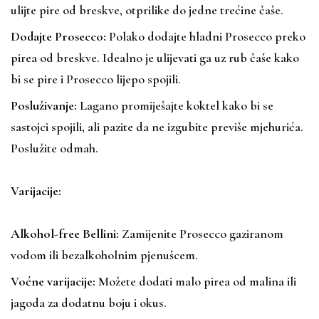
ulijte pire od breskve, otprilike do jedne trećine čaše.
Dodajte Prosecco:
Polako dodajte hladni Prosecco preko
pirea od breskve. Idealno je ulijevati ga uz rub čaše kako
bi se pire i Prosecco lijepo spojili.
Posluživanje:
Lagano promiješajte koktel kako bi se
sastojci spojili, ali pazite da ne izgubite previše mjehurića.
Poslužite odmah.
Varijacije:
Alkohol-free Bellini:
Zamijenite Prosecco gaziranom
vodom ili bezalkoholnim pjenušcem.
Voćne varijacije:
Možete dodati malo pirea od malina ili
jagoda za dodatnu boju i okus.