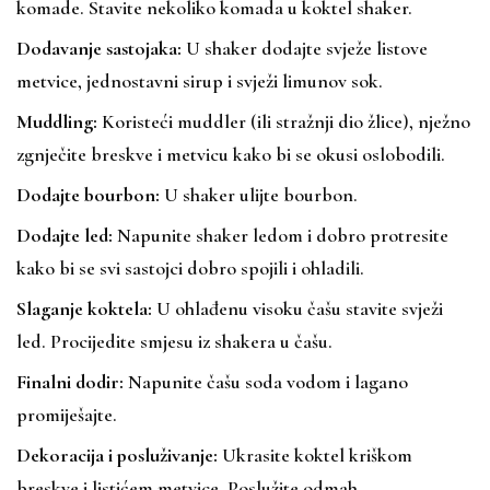
komade. Stavite nekoliko komada u koktel shaker.
Dodavanje sastojaka:
U shaker dodajte svježe listove
metvice, jednostavni sirup i svježi limunov sok.
Muddling:
Koristeći muddler (ili stražnji dio žlice), nježno
zgnječite breskve i metvicu kako bi se okusi oslobodili.
Dodajte bourbon:
U shaker ulijte bourbon.
Dodajte led:
Napunite shaker ledom i dobro protresite
kako bi se svi sastojci dobro spojili i ohladili.
Slaganje koktela:
U ohlađenu visoku čašu stavite svježi
led. Procijedite smjesu iz shakera u čašu.
Finalni dodir:
Napunite čašu soda vodom i lagano
promiješajte.
Dekoracija i posluživanje:
Ukrasite koktel kriškom
breskve i listićem metvice. Poslužite odmah.