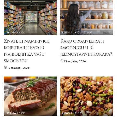
HRANA I PIĆE
HRANA I PIĆE
ŽIVOT
Znate li namirnice
Kako organizirati
koje traju? Evo 10
smočnicu u 10
najboljih za vašu
jednostavnih koraka?
smočnicu
15 veljače, 2026
10 travnja, 2026
HRANA I PIĆE
HRANA I PIĆE