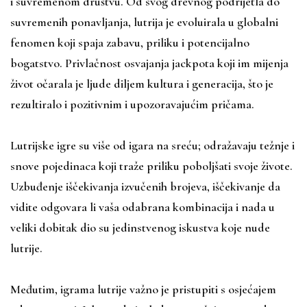
i suvremenom društvu. Od svog drevnog podrijetla do
suvremenih ponavljanja, lutrija je evoluirala u globalni
fenomen koji spaja zabavu, priliku i potencijalno
bogatstvo. Privlačnost osvajanja jackpota koji im mijenja
život očarala je ljude diljem kultura i generacija, što je
rezultiralo i pozitivnim i upozoravajućim pričama.
Lutrijske igre su više od igara na sreću; odražavaju težnje i
snove pojedinaca koji traže priliku poboljšati svoje živote.
Uzbuđenje iščekivanja izvučenih brojeva, iščekivanje da
vidite odgovara li vaša odabrana kombinacija i nada u
veliki dobitak dio su jedinstvenog iskustva koje nude
lutrije.
Međutim, igrama lutrije važno je pristupiti s osjećajem