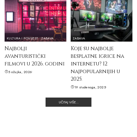
KULTURA I POVIJEST
ZABAVA
ZABAVA
Najbolji
Koje su najbolje
avanturistički
besplatne igrice na
filmovi u 2026. godini
internetu? 12
najpopularnijih u
5 ožujka, 2026
2025.
19 studenoga, 2025
UČITAJ VIŠE...