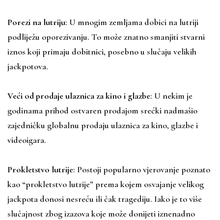
Porezi na lutriju
: U mnogim zemljama dobici na lutriji
podliježu oporezivanju. To može znatno smanjiti stvarni
iznos koji primaju dobitnici, posebno u slučaju velikih
jackpotova.
Veći od prodaje ulaznica za kino i glazbe
: U nekim je
godinama prihod ostvaren prodajom srećki nadmašio
zajedničku globalnu prodaju ulaznica za kino, glazbe i
videoigara.
Prokletstvo lutrije
: Postoji popularno vjerovanje poznato
kao “prokletstvo lutrije” prema kojem osvajanje velikog
jackpota donosi nesreću ili čak tragediju. Iako je to više
slučajnost zbog izazova koje može donijeti iznenadno