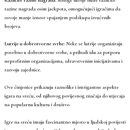
Različite razine nagrada
: Mnoge lutrije nude različite
razine nagrada osim jackpota, omogućujući igračima da
osvoje manje iznose spajanjem podskupa izvučenih
brojeva.
Lutrije u dobrotvorne svrhe
: Neke se lutrije organiziraju
posebno u dobrotvorne svrhe, a prihodi idu za potporu
neprofitnim organizacijama, zdravstvenim inicijativama i
razvoju zajednice.
Ove činjenice prikazuju raznolike i intrigantne aspekte
igara na sreću, od njihovog povijesnog značaja do utjecaja
na popularnu kulturu i društvo.
Igre na sreću imaju fascinantno mjesto u ljudskoj povijesti