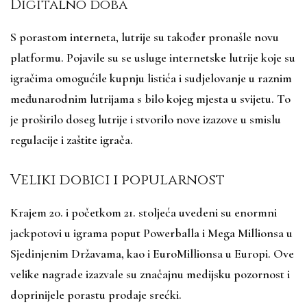
Digitalno doba
S porastom interneta, lutrije su također pronašle novu
platformu. Pojavile su se usluge internetske lutrije koje su
igračima omogućile kupnju listića i sudjelovanje u raznim
međunarodnim lutrijama s bilo kojeg mjesta u svijetu. To
je proširilo doseg lutrije i stvorilo nove izazove u smislu
regulacije i zaštite igrača.
Veliki dobici i popularnost
Krajem 20. i početkom 21. stoljeća uvedeni su enormni
jackpotovi u igrama poput Powerballa i Mega Millionsa u
Sjedinjenim Državama, kao i EuroMillionsa u Europi. Ove
velike nagrade izazvale su značajnu medijsku pozornost i
doprinijele porastu prodaje srećki.