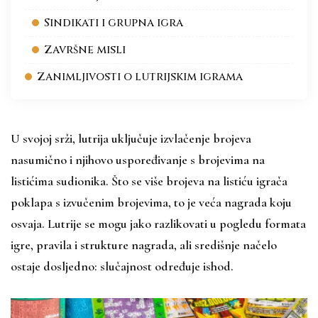
Sindikati i grupna igra
Završne misli
Zanimljivosti o lutrijskim igrama
U svojoj srži, lutrija uključuje izvlačenje brojeva
nasumično i njihovo uspoređivanje s brojevima na
listićima sudionika. Što se više brojeva na listiću igrača
poklapa s izvučenim brojevima, to je veća nagrada koju
osvaja. Lutrije se mogu jako razlikovati u pogledu formata
igre, pravila i strukture nagrada, ali središnje načelo
ostaje dosljedno: slučajnost određuje ishod.