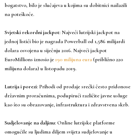
bogatstvo, bilo je slučajeva u kojima su dobitnici nailazili
na poteškoće.
Svjetski rekordni jackpot
: Najveći lutrijski jackpot na
jednoj listići bio je nagrada Powerball od 1,586 milijardi
dolara osvojena u siječnju 2016. Najveći jackpot
EuroMillions iznosio je
190 milijuna eura
(približno 220
milijuna dolara) u listopadu 2019.
Lutrija i porezi
: Prihodi od prodaje srećki često pridonose
državnim proračunima, podupirući različite javne usluge
kao što su obrazovanje, infrastruktura i zdravstvena skrb.
Sudjelovanje na daljinu
: Online lutrijske platforme
omogućile su ljudima diljem svijeta sudjelovanje u