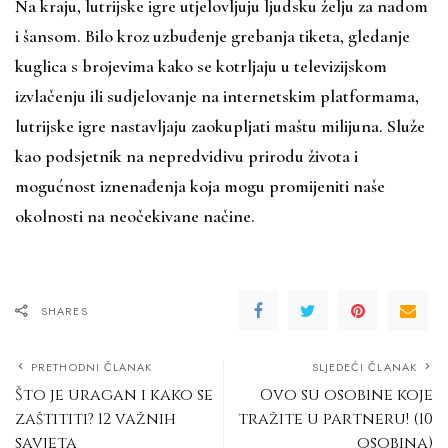
Na kraju, lutrijske igre utjelovljuju ljudsku želju za nadom
i šansom. Bilo kroz uzbuđenje grebanja tiketa, gledanje
kuglica s brojevima kako se kotrljaju u televizijskom
izvlačenju ili sudjelovanje na internetskim platformama,
lutrijske igre nastavljaju zaokupljati maštu milijuna. Služe
kao podsjetnik na nepredvidivu prirodu života i
mogućnost iznenađenja koja mogu promijeniti naše
okolnosti na neočekivane načine.
SHARES
PRETHODNI ČLANAK
SLJEDEĆI ČLANAK
Što je uragan i kako se
Ovo su osobine koje
zaštititi? 12 važnih
tražite u partneru! (10
savjeta
osobina)