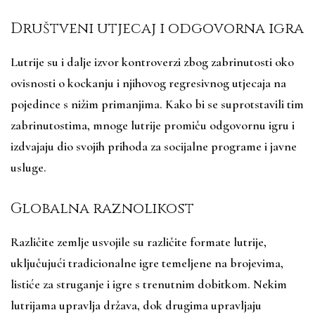
Društveni utjecaj i odgovorna igra
Lutrije su i dalje izvor kontroverzi zbog zabrinutosti oko
ovisnosti o kockanju i njihovog regresivnog utjecaja na
pojedince s nižim primanjima. Kako bi se suprotstavili tim
zabrinutostima, mnoge lutrije promiču odgovornu igru i
izdvajaju dio svojih prihoda za socijalne programe i javne
usluge.
Globalna raznolikost
Različite zemlje usvojile su različite formate lutrije,
uključujući tradicionalne igre temeljene na brojevima,
listiće za struganje i igre s trenutnim dobitkom. Nekim
lutrijama upravlja država, dok drugima upravljaju