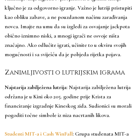
ključno je za odgovorno igranje. Važno je lutriji pristupiti
kao obliku zabave, a ne pouzdanom načinu zarađivanja
novca. Imajte na umu da su izgledi za osvajanje jackpota
obično iznimno niski, a mnogi igrači ne osvoje ništa
značajno. Ako odlučite igrati, učinite to u okviru svojih
mogućnosti i sa sviješću da je pobjeda rijetka pojava.
Zanimljivosti o lutrijskim igrama
Najstarija zabilježena lutrija
: Najstarija zabilježena lutrija
održana je u Kini oko 205. godine prije Krista za
financiranje izgradnje Kineskog zida. Sudionici su morali
pogoditi točne simbole iz niza nacrtanih likova.
Studenti MIT-a i Cash WinFall
: Grupa studenata MIT-a