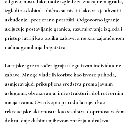
odgovornosti. Iako nude izglede za značajne nagrade,
izgledi za dobitak obično su niski i lako vas je uhvatiti
uzbuđenje i pretjerano potrošiti. Odgovorno igranje
uključuje postavljanje granica, razumijevanje izgleda i
pristup lutriji kao obliku zabave, a ne kao zajamčenom
načinu gomilanja bogatstva.
Lutrijske igre također igraju ulogu izvan individualne
zabave. Mnoge vlade ih koriste kao izvore prihoda,
usmjeravajući prikupljena sredstva prema javnim
uslugama, obrazovanju, infrastrukturi i dobrotvornim
inicijativama. Ova dvojna priroda lutrije, i kao
rekreacijske aktivnosti i kao sredstva doprinosa većem
dobru, daje dubinu njihovom značaju u društvu.