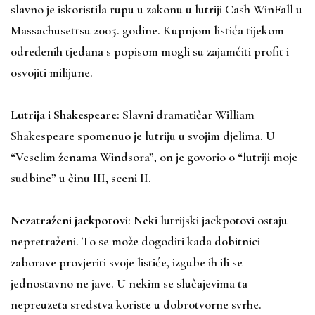
slavno je iskoristila rupu u zakonu u lutriji Cash WinFall u
Massachusettsu 2005. godine. Kupnjom listića tijekom
određenih tjedana s popisom mogli su zajamčiti profit i
osvojiti milijune.
Lutrija i Shakespeare
: Slavni dramatičar William
Shakespeare spomenuo je lutriju u svojim djelima. U
“Veselim ženama Windsora”, on je govorio o “lutriji moje
sudbine” u činu III, sceni II.
Nezatraženi jackpotovi
: Neki lutrijski jackpotovi ostaju
nepretraženi. To se može dogoditi kada dobitnici
zaborave provjeriti svoje listiće, izgube ih ili se
jednostavno ne jave. U nekim se slučajevima ta
nepreuzeta sredstva koriste u dobrotvorne svrhe.