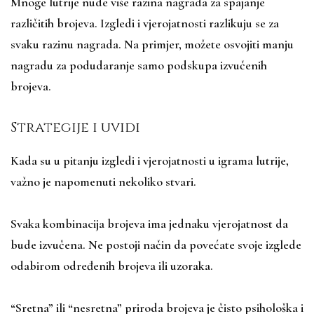
Mnoge lutrije nude više razina nagrada za spajanje
različitih brojeva. Izgledi i vjerojatnosti razlikuju se za
svaku razinu nagrada. Na primjer, možete osvojiti manju
nagradu za podudaranje samo podskupa izvučenih
brojeva.
Strategije i uvidi
Kada su u pitanju izgledi i vjerojatnosti u igrama lutrije,
važno je napomenuti nekoliko stvari.
Svaka kombinacija brojeva ima jednaku vjerojatnost da
bude izvučena. Ne postoji način da povećate svoje izglede
odabirom određenih brojeva ili uzoraka.
“Sretna” ili “nesretna” priroda brojeva je čisto psihološka i