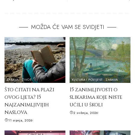
MOŽDA ĆE VAM SE SVIDJETI
ZABAVA
ŽIVOT
KULTURA I POVIJEST
ZABAVA
Što čitati na plaži
15 zanimljivosti o
ovog ljeta? 15
slikarima koje niste
najzanimljivijih
učili u školi
naslova
2 svibnja, 2026
11 srpnja, 2026