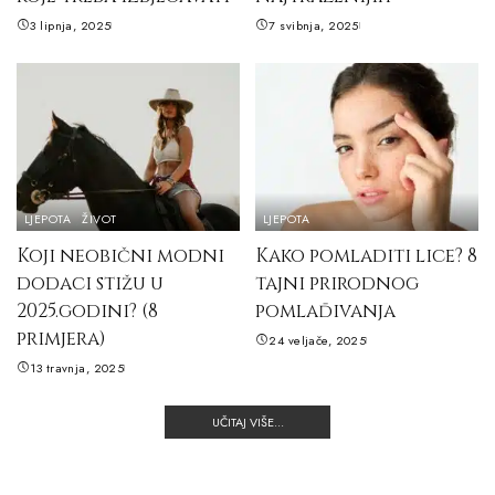
3 lipnja, 2025
7 svibnja, 2025
LJEPOTA
ŽIVOT
LJEPOTA
Koji neobični modni
Kako pomladiti lice? 8
dodaci stižu u
tajni prirodnog
2025.godini? (8
pomlađivanja
primjera)
24 veljače, 2025
13 travnja, 2025
UČITAJ VIŠE...