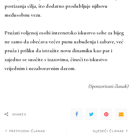
postizanja cilja, što dodatno produbljuje njihovu
međusobnu vezu.
Pružati voljenoj osobi internetsko iskustvo sobe za bijeg
ne samo da obećava večer punu uzbuđenja i zabave, već
pruža i priliku da istražite novu dinamiku kao par i
zajedno se suočite s izazovima, čineći to iskustvo
vrijednim i nezaboravnim darom.
(Sponzorirani članak)
SHARES
PRETHODNI ČLANAK
SLJEDEĆI ČLANAK