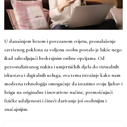
U današnjem brzom i povezanom svijetu, pronalaženje
savršenog poklona za voljenu osobu postalo je lakše nego
ikad zahvaljujući beskrajnim online opcijama. Od
personaliziranog nakita i umjetničkih djela do virtualnih
iskustava i digitalnih usluga, ova tema istražuje kako nam
moderna tehnologija omogućuje da izrazimo svoju ljubav i
brigu na originalne i inovativne načine, premošćujući
fizičke udaljenosti i čineći darivanje još osobnijim i
značajnijim.