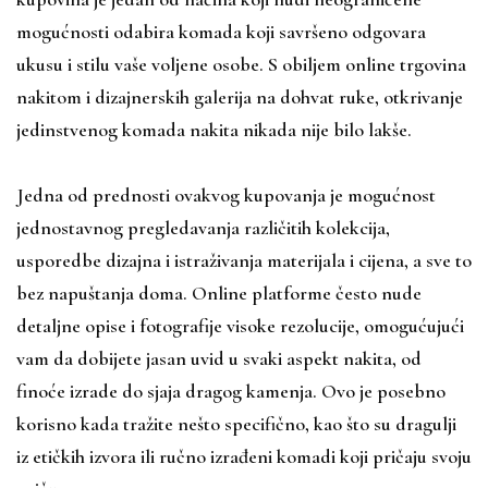
mogućnosti odabira komada koji savršeno odgovara
ukusu i stilu vaše voljene osobe. S obiljem online trgovina
nakitom i dizajnerskih galerija na dohvat ruke, otkrivanje
jedinstvenog komada nakita nikada nije bilo lakše.
Jedna od prednosti ovakvog kupovanja je mogućnost
jednostavnog pregledavanja različitih kolekcija,
usporedbe dizajna i istraživanja materijala i cijena, a sve to
bez napuštanja doma. Online platforme često nude
detaljne opise i fotografije visoke rezolucije, omogućujući
vam da dobijete jasan uvid u svaki aspekt nakita, od
finoće izrade do sjaja dragog kamenja. Ovo je posebno
korisno kada tražite nešto specifično, kao što su dragulji
iz etičkih izvora ili ručno izrađeni komadi koji pričaju svoju