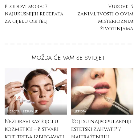
Plodovi mora: 7
Vukovi: 15
najukusnijih recepata
zanimljivosti o ovim
za cijelu obitelj
misterioznim
životinjama
MOŽDA ĆE VAM SE SVIDJETI
LJEPOTA
ZDRAVLJE
LJEPOTA
Nezdravi sastojci u
Koji su najpopularniji
kozmetici – 8 stvari
estetski zahvati? 7
koje treba izbjegavati
najtraženijih