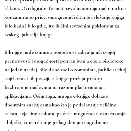
klikom. Ovi digitalni formati revolucioniraju način na koji
konzumiramo priče, omogućujući čitanje i slušanje knjiga
bilo kada i bilo gdje, što ih čini savršenim poklonom za
svakog ljubitelja knjiga.
E-knjige nude iznimnu pogodnost zahvaljujući svojoj
prenosivosti i mogućnosti pohranjivanja cijele biblioteke
na jedan uređaj. Bilo da se radi o romanima, publicističkoj
književnosti ili poeziji, e-knjige pružaju pristup
bezbrojnim naslovima na raznim platformama i
aplikacijama. Osim toga, mnoge e-knjige dolaze s
dodatnim značajkama kao što je podešavanje veličine
teksta, svjetline zaslona, ​​pa čak i mogućnosti označavanja
i bilješki, čineći čitanje prilagođenijim i ugodnijim
iskustvom.