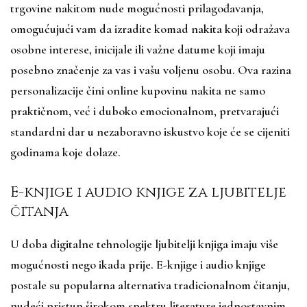
trgovine nakitom nude mogućnosti prilagođavanja,
omogućujući vam da izradite komad nakita koji odražava
osobne interese, inicijale ili važne datume koji imaju
posebno značenje za vas i vašu voljenu osobu. Ova razina
personalizacije čini online kupovinu nakita ne samo
praktičnom, već i duboko emocionalnom, pretvarajući
standardni dar u nezaboravno iskustvo koje će se cijeniti
godinama koje dolaze.
E-knjige i audio knjige za ljubitelje
čitanja
U doba digitalne tehnologije ljubitelji knjiga imaju više
mogućnosti nego ikada prije. E-knjige i audio knjige
postale su popularna alternativa tradicionalnom čitanju,
nudeći pristup širokom spektru literature jednostavnim