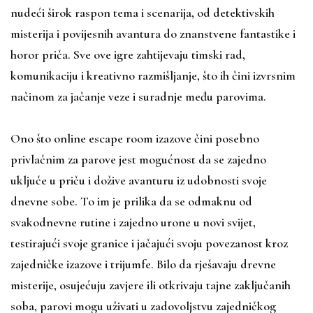
nudeći širok raspon tema i scenarija, od detektivskih
misterija i povijesnih avantura do znanstvene fantastike i
horor priča. Sve ove igre zahtijevaju timski rad,
komunikaciju i kreativno razmišljanje, što ih čini izvrsnim
načinom za jačanje veze i suradnje među parovima.
Ono što online escape room izazove čini posebno
privlačnim za parove jest mogućnost da se zajedno
uključe u priču i dožive avanturu iz udobnosti svoje
dnevne sobe. To im je prilika da se odmaknu od
svakodnevne rutine i zajedno urone u novi svijet,
testirajući svoje granice i jačajući svoju povezanost kroz
zajedničke izazove i trijumfe. Bilo da rješavaju drevne
misterije, osujećuju zavjere ili otkrivaju tajne zaključanih
soba, parovi mogu uživati ​​u zadovoljstvu zajedničkog