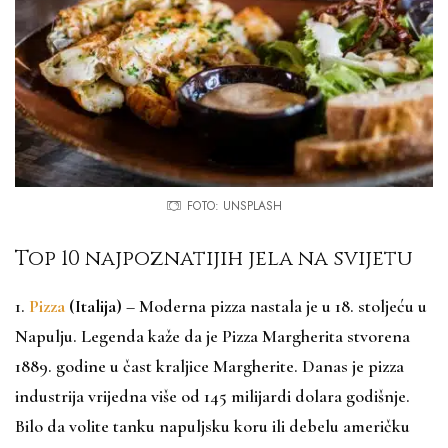
FOTO: UNSPLASH
Top 10 najpoznatijih jela na svijetu
1.
Pizza
(Italija)
– Moderna pizza nastala je u 18. stoljeću u
Napulju. Legenda kaže da je Pizza Margherita stvorena
1889. godine u čast kraljice Margherite. Danas je pizza
industrija vrijedna više od 145 milijardi dolara godišnje.
Bilo da volite tanku napuljsku koru ili debelu američku