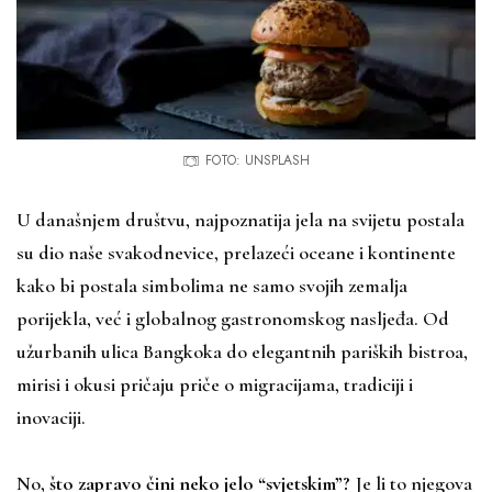
FOTO: UNSPLASH
U današnjem društvu, najpoznatija jela na svijetu postala
su dio naše svakodnevice, prelazeći oceane i kontinente
kako bi postala simbolima ne samo svojih zemalja
porijekla, već i globalnog gastronomskog nasljeđa. Od
užurbanih ulica Bangkoka do elegantnih pariških bistroa,
mirisi i okusi pričaju priče o migracijama, tradiciji i
inovaciji.
No,
što zapravo čini neko jelo “svjetskim”?
Je li to njegova