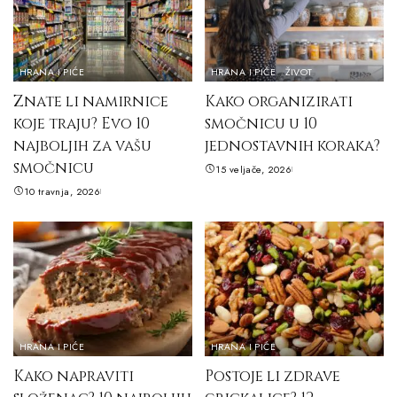
HRANA I PIĆE
HRANA I PIĆE
ŽIVOT
Znate li namirnice
Kako organizirati
koje traju? Evo 10
smočnicu u 10
najboljih za vašu
jednostavnih koraka?
smočnicu
15 veljače, 2026
10 travnja, 2026
HRANA I PIĆE
HRANA I PIĆE
Kako napraviti
Postoje li zdrave