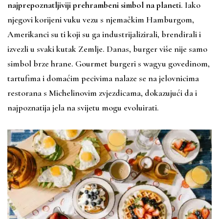
najprepoznatljiviji prehrambeni simbol na planeti
. Iako
njegovi korijeni vuku vezu s njemačkim Hamburgom,
Amerikanci su ti koji su ga industrijalizirali, brendirali i
izvezli u svaki kutak Zemlje. Danas, burger više nije samo
simbol brze hrane. Gourmet burgeri s wagyu govedinom,
tartufima i domaćim pecivima nalaze se na jelovnicima
restorana s Michelinovim zvjezdicama, dokazujući da i
najpoznatija jela na svijetu mogu evoluirati.