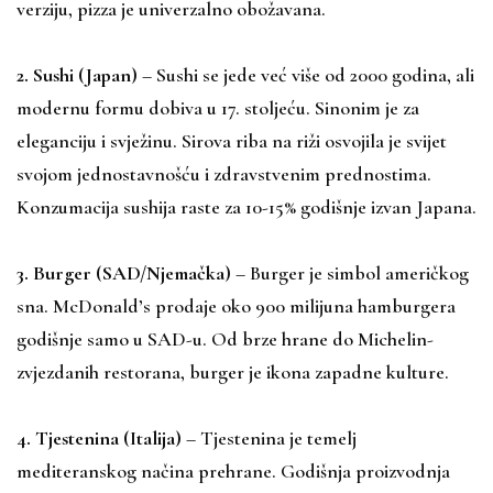
verziju, pizza je univerzalno obožavana.
2. Sushi (Japan)
– Sushi se jede već više od 2000 godina, ali
modernu formu dobiva u 17. stoljeću. Sinonim je za
eleganciju i svježinu. Sirova riba na riži osvojila je svijet
svojom jednostavnošću i zdravstvenim prednostima.
Konzumacija sushija raste za 10-15% godišnje izvan Japana.
3. Burger (SAD/Njemačka)
– Burger je simbol američkog
sna. McDonald’s prodaje oko 900 milijuna hamburgera
godišnje samo u SAD-u. Od brze hrane do Michelin-
zvjezdanih restorana, burger je ikona zapadne kulture.
4. Tjestenina (Italija)
– Tjestenina je temelj
mediteranskog načina prehrane. Godišnja proizvodnja