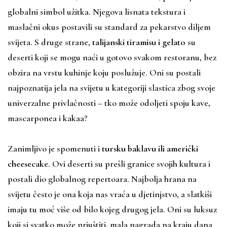
globalni simbol užitka. Njegova lisnata tekstura i
maslačni okus postavili su standard za pekarstvo diljem
svijeta. S druge strane,
talijanski tiramisu i gelato
su
deserti koji se mogu naći u gotovo svakom restoranu, bez
obzira na vrstu kuhinje koju poslužuje. Oni su postali
najpoznatija jela na svijetu u kategoriji slastica zbog svoje
univerzalne privlačnosti – tko može odoljeti spoju kave,
mascarponea i kakaa?
Zanimljivo je spomenuti i
tursku baklavu ili američki
cheesecake
. Ovi deserti su prešli granice svojih kultura i
postali dio globalnog repertoara. Najbolja hrana na
svijetu često je ona koja nas vraća u djetinjstvo, a slatkiši
imaju tu moć više od bilo kojeg drugog jela. Oni su luksuz
koji si svatko može priuštiti, mala nagrada na kraju dana