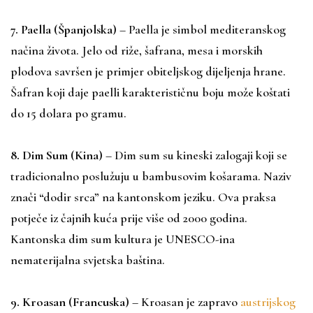
7. Paella (Španjolska)
– Paella je simbol mediteranskog
načina života. Jelo od riže, šafrana, mesa i morskih
plodova savršen je primjer obiteljskog dijeljenja hrane.
Šafran koji daje paelli karakterističnu boju može koštati
do 15 dolara po gramu.
8. Dim Sum (Kina)
– Dim sum su kineski zalogaji koji se
tradicionalno poslužuju u bambusovim košarama. Naziv
znači “dodir srca” na kantonskom jeziku. Ova praksa
potječe iz čajnih kuća prije više od 2000 godina.
Kantonska dim sum kultura je UNESCO-ina
nematerijalna svjetska baština.
9. Kroasan (Francuska)
– Kroasan je zapravo
austrijskog