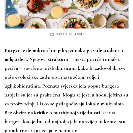
FOTO: UNSPLASH
Burger je demokratično jelo; jednako ga vole studenti i
milijarderi.
Njegova struktura – meso, povrće i umak u
pecivu – savršeno je izbalansirana kako bi zadovoljila sve
naše evolucijske žudnje za masnoćom, solju i
ugljikohidratima. Poznata svjetska jela poput burgera
uspjela su jer su praktična. Mogu se jesti u hodu, jeftina su
za proizvodnju i lako se prilagođavaju lokalnim ukusima.
Bez obzira na kritike o nutritivnoj vrijednosti, status
burgera kao jedne od najbolja jela na svijetu u kontekstu
popularnosti i utjecaja je neupitan.