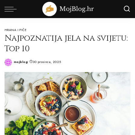
HRANA I PIĆE
Najpoznatija jela na svijetu:
Top 10
mojblog
30 prosinca, 2025
Posted
by