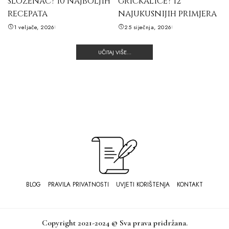
složenac? 10 najboljih
grickalice? 12
recepata
najukusnijih primjera
1 veljače, 2026
25 siječnja, 2026
UČITAJ VIŠE...
BLOG
PRAVILA PRIVATNOSTI
UVJETI KORIŠTENJA
KONTAKT
Copyright 2021-2024 © Sva prava pridržana.