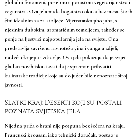
globalni fenomeni, posebno s porastom vegetarijanstva i
veganstva. Ova jela nude bogatstvo okusa bez mesa, što ih
čini idealnim za 21. stoljeće
. Vijetnamska pho juha
, s
njezinim dubokim, aromatičnim temeljcem, također se
penje na ljestvici najpopularnija jela na svijetu. Ona
predstavlja savršenu ravnotežu yina i yanga u zdjeli,
nudeći okrijepu i zdravlje. Ova jela pokazuju da je svijet
gladan novih iskustava i da je spreman prihvatiti
kulinarske tradicije koje su do jučer bile nepoznate široj
javnosti.
Slatki kraj: Deserti koji su postali
poznata svjetska jela
Nijedna priča o hrani nije potpuna bez šećera na kraju.
Francuski kroasan
, iako tehnički doručak, postao je