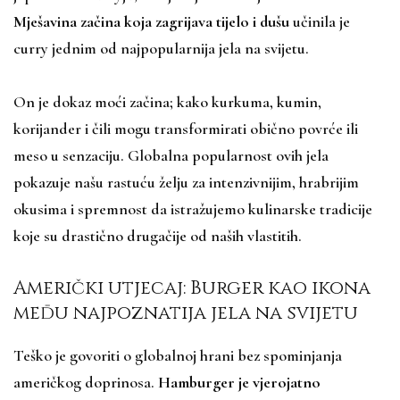
Mješavina začina koja zagrijava tijelo i dušu
učinila je
curry jednim od najpopularnija jela na svijetu.
On je dokaz moći začina; kako kurkuma, kumin,
korijander i čili mogu transformirati obično povrće ili
meso u senzaciju. Globalna popularnost ovih jela
pokazuje našu rastuću želju za intenzivnijim, hrabrijim
okusima i spremnost da istražujemo kulinarske tradicije
koje su drastično drugačije od naših vlastitih.
Američki utjecaj: Burger kao ikona
među najpoznatija jela na svijetu
Teško je govoriti o globalnoj hrani bez spominjanja
američkog doprinosa.
Hamburger je vjerojatno