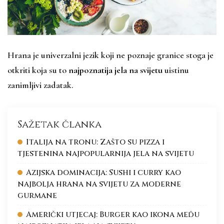
Hrana je univerzalni jezik koji ne poznaje granice stoga je
otkriti koja su to
najpoznatija jela na svijetu
uistinu
zanimljivi zadatak.
Sažetak članka
Italija na tronu: Zašto su pizza i
tjestenina najpopularnija jela na svijetu
Azijska dominacija: Sushi i curry kao
najbolja hrana na svijetu za moderne
gurmane
Američki utjecaj: Burger kao ikona među