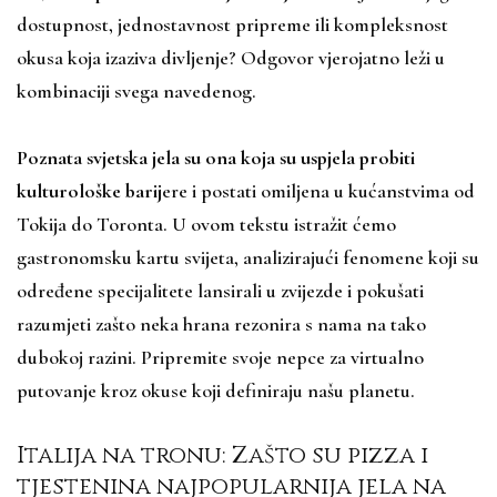
dostupnost, jednostavnost pripreme ili kompleksnost
okusa koja izaziva divljenje? Odgovor vjerojatno leži u
kombinaciji svega navedenog.
Poznata svjetska jela su ona koja su uspjela probiti
kulturološke barij
ere i postati omiljena u kućanstvima od
Tokija do Toronta. U ovom tekstu istražit ćemo
gastronomsku kartu svijeta, analizirajući fenomene koji su
određene specijalitete lansirali u zvijezde i pokušati
razumjeti zašto neka hrana rezonira s nama na tako
dubokoj razini. Pripremite svoje nepce za virtualno
putovanje kroz okuse koji definiraju našu planetu.
Italija na tronu: Zašto su pizza i
tjestenina najpopularnija jela na