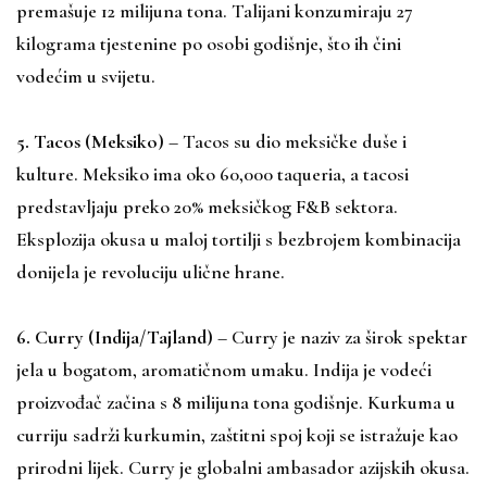
premašuje 12 milijuna tona. Talijani konzumiraju 27
kilograma tjestenine po osobi godišnje, što ih čini
vodećim u svijetu.
5. Tacos (Meksiko)
– Tacos su dio meksičke duše i
kulture. Meksiko ima oko 60,000 taqueria, a tacosi
predstavljaju preko 20% meksičkog F&B sektora.
Eksplozija okusa u maloj tortilji s bezbrojem kombinacija
donijela je revoluciju ulične hrane.
6. Curry (Indija/Tajland)
– Curry je naziv za širok spektar
jela u bogatom, aromatičnom umaku. Indija je vodeći
proizvođač začina s 8 milijuna tona godišnje. Kurkuma u
curriju sadrži kurkumin, zaštitni spoj koji se istražuje kao
prirodni lijek. Curry je globalni ambasador azijskih okusa.