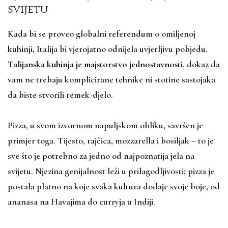
svijetu
Kada bi se proveo globalni referendum o omiljenoj
kuhinji, Italija bi vjerojatno odnijela uvjerljivu pobjedu.
Talijanska kuhinja je majstorstvo jednostavnosti
, dokaz da
vam ne trebaju komplicirane tehnike ni stotine sastojaka
da biste stvorili remek-djelo.
Pizza, u svom izvornom napuljskom obliku, savršen je
primjer toga. Tijesto, rajčica, mozzarella i bosiljak – to je
sve što je potrebno za jedno od najpoznatija jela na
svijetu. Njezina genijalnost leži u prilagodljivosti; pizza je
postala platno na koje svaka kultura dodaje svoje boje, od
ananasa na Havajima do curryja u Indiji.