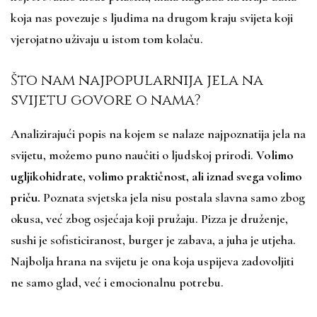
koja nas povezuje s ljudima na drugom kraju svijeta koji
vjerojatno uživaju u istom tom kolaču.
Što nam najpopularnija jela na
svijetu govore o nama?
Analizirajući popis na kojem se nalaze najpoznatija jela na
svijetu, možemo puno naučiti o ljudskoj prirodi.
Volimo
ugljikohidrate, volimo praktičnost, ali iznad svega volimo
priču.
Poznata svjetska jela nisu postala slavna samo zbog
okusa, već zbog osjećaja koji pružaju. Pizza je druženje,
sushi je sofisticiranost, burger je zabava, a juha je utjeha.
Najbolja hrana na svijetu je ona koja uspijeva zadovoljiti
ne samo glad, već i emocionalnu potrebu.