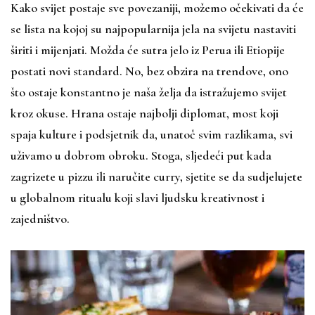
Kako svijet postaje sve povezaniji, možemo očekivati da će
se lista na kojoj su najpopularnija jela na svijetu nastaviti
širiti i mijenjati. Možda će sutra jelo iz Perua ili Etiopije
postati novi standard. No, bez obzira na trendove, ono
što ostaje konstantno je naša želja da istražujemo svijet
kroz okuse. Hrana ostaje najbolji diplomat, most koji
spaja kulture i podsjetnik da, unatoč svim razlikama, svi
uživamo u dobrom obroku. Stoga, sljedeći put kada
zagrizete u pizzu ili naručite curry, sjetite se da sudjelujete
u globalnom ritualu koji slavi ljudsku kreativnost i
zajedništvo.