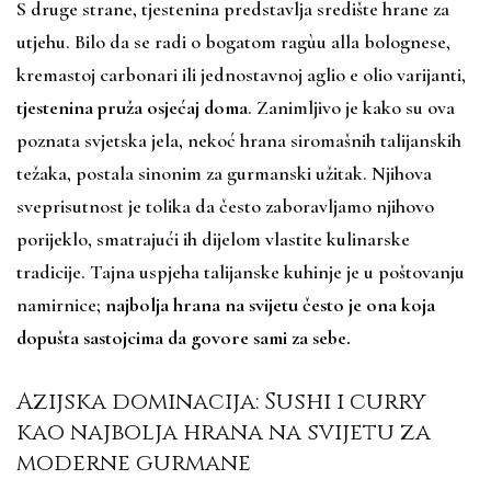
S druge strane, tjestenina predstavlja središte hrane za
utjehu. Bilo da se radi o bogatom ragùu alla bolognese,
kremastoj carbonari ili jednostavnoj aglio e olio varijanti,
tjestenina pruža osjećaj doma
. Zanimljivo je kako su ova
poznata svjetska jela, nekoć hrana siromašnih talijanskih
težaka, postala sinonim za gurmanski užitak. Njihova
sveprisutnost je tolika da često zaboravljamo njihovo
porijeklo, smatrajući ih dijelom vlastite kulinarske
tradicije. Tajna uspjeha talijanske kuhinje je u poštovanju
namirnice;
najbolja hrana na svijetu često je ona koja
dopušta sastojcima da govore sami za sebe.
Azijska dominacija: Sushi i curry
kao najbolja hrana na svijetu za
moderne gurmane