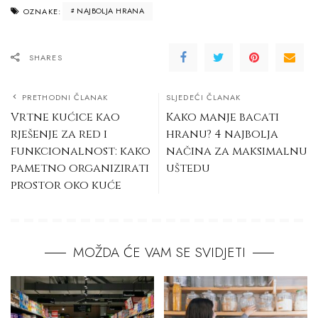
NAJBOLJA HRANA
OZNAKE:
SHARES
PRETHODNI ČLANAK
SLJEDEĆI ČLANAK
Vrtne kućice kao
Kako manje bacati
rješenje za red i
hranu? 4 najbolja
funkcionalnost: kako
načina za maksimalnu
pametno organizirati
uštedu
prostor oko kuće
MOŽDA ĆE VAM SE SVIDJETI