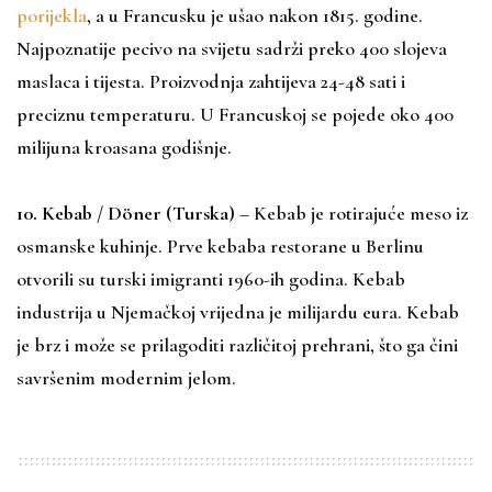
porijekla
, a u Francusku je ušao nakon 1815. godine.
Najpoznatije pecivo na svijetu sadrži preko 400 slojeva
maslaca i tijesta. Proizvodnja zahtijeva 24-48 sati i
preciznu temperaturu. U Francuskoj se pojede oko 400
milijuna kroasana godišnje.
10. Kebab / Döner (Turska)
– Kebab je rotirajuće meso iz
osmanske kuhinje. Prve kebaba restorane u Berlinu
otvorili su turski imigranti 1960-ih godina. Kebab
industrija u Njemačkoj vrijedna je milijardu eura. Kebab
je brz i može se prilagoditi različitoj prehrani, što ga čini
savršenim modernim jelom.