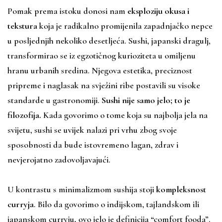
Pomak prema istoku donosi nam
eksploziju okusa i
tekstura
koja je radikalno promijenila zapadnjačko nepce
u posljednjih nekoliko desetljeća. Sushi, japanski dragulj,
transformirao se iz egzotičnog kurioziteta u omiljenu
hranu urbanih sredina. Njegova estetika, preciznost
pripreme i naglasak na svježini ribe postavili su visoke
standarde u gastronomiji.
Sushi nije samo jelo; to je
filozofija.
Kada govorimo o tome koja su najbolja jela na
svijetu, sushi se uvijek nalazi pri vrhu zbog svoje
sposobnosti da bude istovremeno lagan, zdrav i
nevjerojatno zadovoljavajući.
U kontrastu s minimalizmom sushija stoji
kompleksnost
curryja
. Bilo da govorimo o indijskom, tajlandskom ili
japanskom curryju, ovo jelo je definicija “comfort fooda”.