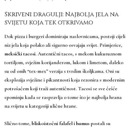
Skriveni dragulji: Najbolja jela na
svijetu koja tek otkrivamo
Dok pizza i burgeri dominiraju naslovnicama, postoji cijeli
niz jela koja polako ali sigurno osvajaju svijet. Primjerice,
meksički tacosi
. Autentični tacos, s mekom kukuruznom
tortiljom, svježim korijanderom, lukom i limetom, daleko
su od onih “tex-mex” verzija s tvrdim školjkama. Oni su
eksplozija svježine i pikantnosti koja rezonira s modernim
potrošačem koji traži autentičnost. Tacosi se sve češće
spominju kada se raspravlja o tome što je najbolja hrana
na svijetu u kategoriji ulične hrane.
Slično tome,
bliskoistočni falafel i humus
postali su