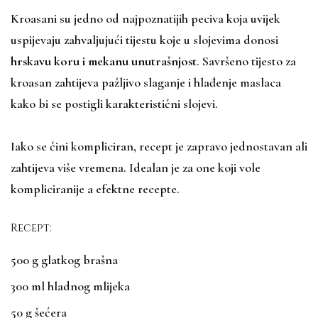
Kroasani su jedno od najpoznatijih peciva koja uvijek
uspijevaju zahvaljujući tijestu koje u slojevima donosi
hrskavu koru i mekanu unutrašnjost
. Savršeno tijesto za
kroasan zahtijeva pažljivo slaganje i hlađenje maslaca
kako bi se postigli karakteristični slojevi.
Iako se čini kompliciran, recept je zapravo jednostavan ali
zahtijeva više vremena. Idealan je za one koji vole
kompliciranije a efektne recepte.
Recept:
500 g
glatkog brašna
300 ml hladnog mlijeka
50 g šećera