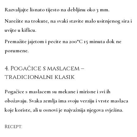
Razvaljajte lisnato tijesto na debljinu oko 3 mm.
Narežite na trokute, na svaki stavite malo usitnjenog sira i
uvijte u kiflicu.
Premažite jajetom i pecite na 200°C 15 minuta dok ne
porumene.
4. Pogačice s maslacem –
tradicionalni klasik
Pogačice s maslacem su mekane i mirisne i svi ih
obožavaju. Svaka zemlja ima svoju verziju i vrste maslaca
koje koriste, ali u osnovi je najvažnija njegova svježina.
Recept: