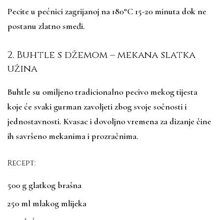
Pecite u pećnici zagrijanoj na 180°C 15-20 minuta dok ne
postanu zlatno smeđi.
2. Buhtle s džemom – mekana slatka
užina
Buhtle su omiljeno tradicionalno pecivo mekog tijesta
koje će svaki gurman zavoljeti zbog svoje sočnosti i
jednostavnosti. Kvasac i dovoljno vremena za dizanje čine
ih savršeno mekanima i prozračnima.
Recept:
500 g glatkog brašna
250 ml mlakog mlijeka