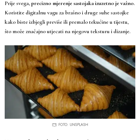
Prije svega,
precizno mjerenje sastojaka izuzetno je važno
.
Koristite digitalnu vagu za brašno i druge suhe sastojke
kako biste izbjegli previše ili premalo tekućine u tijestu,
što može značajno utjecati na njegovu teksturu i dizanje.
FOTO: UNSPLASH