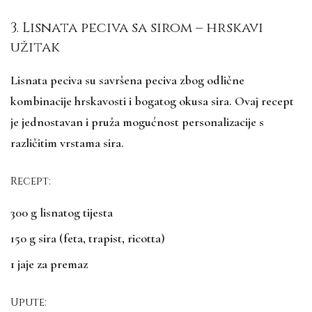
3. Lisnata peciva sa sirom – hrskavi
užitak
Lisnata peciva su savršena peciva zbog odlične
kombinacije hrskavosti i bogatog okusa sira. Ovaj recept
je jednostavan i pruža mogućnost personalizacije s
različitim vrstama sira.
Recept:
300 g lisnatog tijesta
150 g sira (feta, trapist, ricotta)
1 jaje za premaz
Upute: