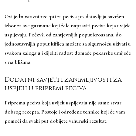
Ovi jednostavni recepti za peciva predstavljaju savršen
izbor za sve gurmane koji žele napraviti peciva koja uvijek
uspijevaju. Počevši od zahtjevnijih poput kroasana, do
jednostavnijih poput kiflica možete sa sigurnošću uživati u
svakom zalogaju i dijeliti radost domaće pekarske umijeće
s najbližima.
Dodatni savjeti i zanimljivosti za
uspjeh u pripremi peciva
Priprema peciva koja uvijek uspijevaju nije samo stvar
dobrog recepta. Postoje i određene tehnike koji će vam
pomoći da svaki put dobijete vrhunski rezultat.