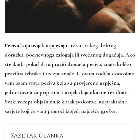
Peciva koja uvijek uspijevaju
srž su svakog dobrog
doručka, podnevnoga zalogaja ili svečanog događaja. Ako
ste ikada pokušali napraviti domaća peciva, znate koliko
pravilna tehnika i recept znače. U ovom vodiču donosimo
vam osam vrsta peciva koja su provjereno uspješna,
jednostavna za pripremu i uvijek daju ukusne rezultate.
Svaki recept objašnjen je korak po korak, uz praktične
savjete koji će vam pomoći izbjeći najčešće greške.
Sažetak članka