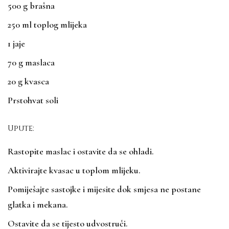
500 g brašna
250 ml toplog mlijeka
1 jaje
70 g maslaca
20 g kvasca
Prstohvat soli
Upute:
Rastopite maslac i ostavite da se ohladi.
Aktivirajte kvasac u toplom mlijeku.
Pomiješajte sastojke i mijesite dok smjesa ne postane
glatka i mekana.
Ostavite da se tijesto udvostruči.