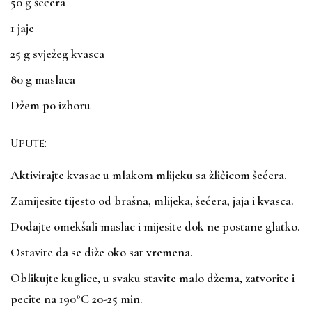
50 g šećera
1 jaje
25 g svježeg kvasca
80 g maslaca
Džem po izboru
Upute:
Aktivirajte kvasac u mlakom mlijeku sa žličicom šećera.
Zamijesite tijesto od brašna, mlijeka, šećera, jaja i kvasca.
Dodajte omekšali maslac i mijesite dok ne postane glatko.
Ostavite da se diže oko sat vremena.
Oblikujte kuglice, u svaku stavite malo džema, zatvorite i
pecite na 190°C 20-25 min.