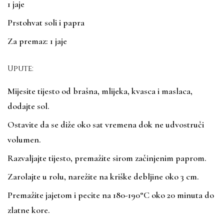
1 jaje
Prstohvat soli i papra
Za premaz: 1 jaje
Upute:
Mijesite tijesto od brašna, mlijeka, kvasca i maslaca,
dodajte sol.
Ostavite da se diže oko sat vremena dok ne udvostruči
volumen.
Razvaljajte tijesto, premažite sirom začinjenim paprom.
Zarolajte u rolu, narežite na kriške debljine oko 3 cm.
Premažite jajetom i pecite na 180-190°C oko 20 minuta do
zlatne kore.