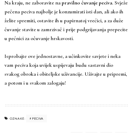
Na kraju, ne zaboravite na
pravilno čuvanje peciva
. Svježe
pečena peciva najbolje je konzumirati isti dan, ali ako ih
želite spremiti, ostavite ih u papirnatoj vrećici, a za duže
čuvanje stavite u zamrzivač i prije podgrijavanja prepecite
u pećnici za očuvanje hrskavosti.
Isprobajte ove jednostavne, a učinkovite savjete i neka
vam peciva koja uvijek uspijevaju budu sastavni dio
svakog obroka i obiteljske uživancije. Uživajte u pripremi,
a potom i u svakom zalogaju!
PECIVA
OZNAKE: