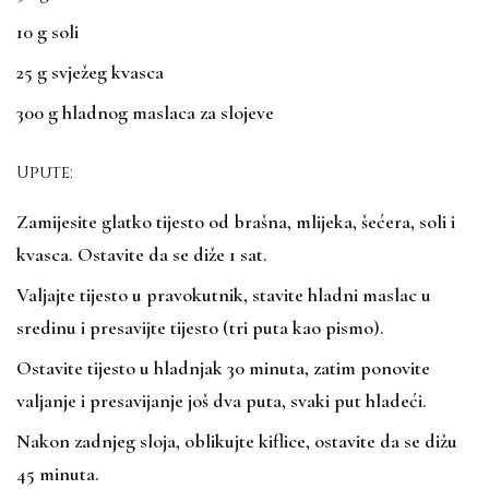
10 g soli
25 g svježeg kvasca
300 g hladnog maslaca za slojeve
Upute:
Zamijesite glatko tijesto od brašna, mlijeka, šećera, soli i
kvasca. Ostavite da se diže 1 sat.
Valjajte tijesto u pravokutnik, stavite hladni maslac u
sredinu i presavijte tijesto (tri puta kao pismo).
Ostavite tijesto u hladnjak 30 minuta, zatim ponovite
valjanje i presavijanje još dva puta, svaki put hladeći.
Nakon zadnjeg sloja, oblikujte kiflice, ostavite da se dižu
45 minuta.