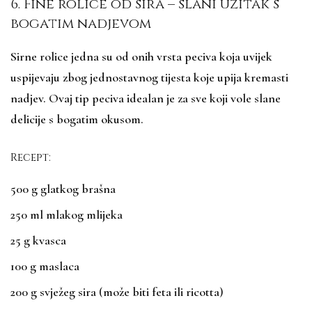
6. Fine rolice od sira – slani užitak s
bogatim nadjevom
Sirne rolice jedna su od onih vrsta peciva koja uvijek
uspijevaju zbog jednostavnog tijesta koje upija kremasti
nadjev. Ovaj tip peciva idealan je za sve koji vole slane
delicije s bogatim okusom.
Recept:
500 g glatkog brašna
250 ml mlakog mlijeka
25 g kvasca
100 g maslaca
200 g svježeg sira (može biti feta ili ricotta)