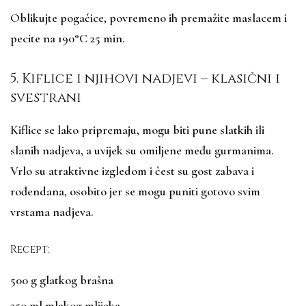
Oblikujte pogačice, povremeno ih premažite maslacem i
pecite na 190°C 25 min.
5. Kiflice i njihovi nadjevi – klasični i
svestrani
Kiflice se lako pripremaju, mogu biti pune slatkih ili
slanih nadjeva, a uvijek su omiljene među gurmanima.
Vrlo su atraktivne izgledom i čest su gost zabava i
rođendana, osobito jer se mogu puniti gotovo svim
vrstama nadjeva.
Recept:
500 g glatkog brašna
250 ml mlakog mlijeka