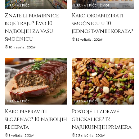
HRANA I PIĆE
HRANA I PIĆE
ŽIVOT
Znate li namirnice
Kako organizirati
koje traju? Evo 10
smočnicu u 10
najboljih za vašu
jednostavnih koraka?
smočnicu
15 veljače, 2026
10 travnja, 2026
HRANA I PIĆE
HRANA I PIĆE
Kako napraviti
Postoje li zdrave
složenac? 10 najboljih
grickalice? 12
recepata
najukusnijih primjera
1 veljače, 2026
25 siječnja, 2026