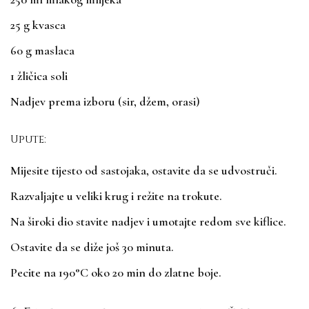
25 g kvasca
60 g maslaca
1 žličica soli
Nadjev prema izboru (sir, džem, orasi)
Upute:
Mijesite tijesto od sastojaka, ostavite da se udvostruči.
Razvaljajte u veliki krug i režite na trokute.
Na široki dio stavite nadjev i umotajte redom sve kiflice.
Ostavite da se diže još 30 minuta.
Pecite na 190°C oko 20 min do zlatne boje.