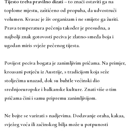
Tijesto treba pravilno dizati
– to znači ostaviti ga na
toplome mjestu, zaštićeno od propuha, da udvostruči
volumen. Kvasac je živ organizam i ne smijete ga žuriti.
Prava temperatura pečenja također je presudna, a
najbolji znak gotovosti peciva je zlatno-smeđa boja i
ugodan miris svježe pečenog tijesta.
Povijest peciva bogata je zanimljivim pričama. Na primjer,
kroasani potječu iz Austrije, s tradicijom koja seže
stoljećima unazad, dok su buhtle većinski dio
srednjoeuropske i balkanske kulture. Znati više o tim
pričama čini i samu pripremu zanimljivijom.
Ne bojte se varirati s nadjevima. Dodavanje oraha, kakaa,
svježeg voća ili začinskog bilja može u potpunosti