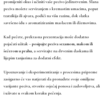
promijeniti okus i učiniti vaše pecivo jedinstvenim. Slana
peciva možete serviranjem s kremastim umacima, poput
tzatzikija ili ajvara, podići na višu razinu, dok slatka
savršeno idu s aromatiziranim maslacem ili džemovima.
Kad pečete, prekrasna prezentacija može dodatno
pojačati užitak –
posipajte peciva sezamom, makom ili
šećerom u prahu
, a servirajte na drvenim daskama ili
lijepim tanjurima za dodatni efekt.
Upoznavanje i eksperimentiranje s procesima pripreme
zasigurno će vas natjerati da pronađete svoje omiljene
varijante peciva, stvorite osjećaj ponosa i zadovoljstva, ali
i uživate u svakom koraku pečenja.