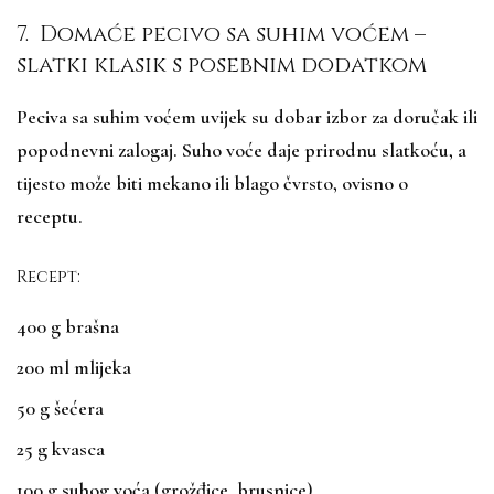
7. Domaće pecivo sa suhim voćem –
slatki klasik s posebnim dodatkom
Peciva sa suhim voćem uvijek su dobar izbor za doručak ili
popodnevni zalogaj. Suho voće daje prirodnu slatkoću, a
tijesto može biti mekano ili blago čvrsto, ovisno o
receptu.
Recept:
400 g brašna
200 ml mlijeka
50 g šećera
25 g kvasca
100 g
suhog voća
(grožđice, brusnice)