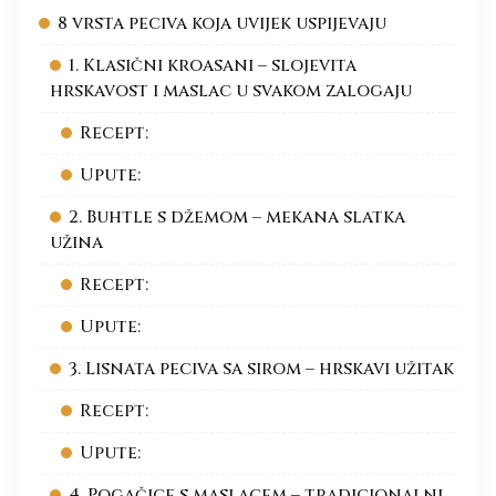
8 vrsta peciva koja uvijek uspijevaju
1. Klasični kroasani – slojevita
hrskavost i maslac u svakom zalogaju
Recept:
Upute:
2. Buhtle s džemom – mekana slatka
užina
Recept:
Upute:
3. Lisnata peciva sa sirom – hrskavi užitak
Recept:
Upute:
4. Pogačice s maslacem – tradicionalni