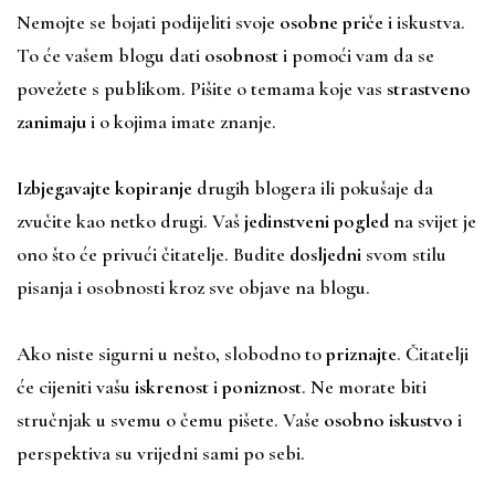
Nemojte se bojati podijeliti svoje
osobne priče
i iskustva.
To će vašem blogu dati
osobnost
i pomoći vam da se
povežete s publikom. Pišite o temama koje vas
strastveno
zanimaju
i o kojima imate znanje.
Izbjegavajte kopiranje
drugih blogera ili pokušaje da
zvučite kao netko drugi. Vaš
jedinstveni pogled
na svijet je
ono što će privući čitatelje. Budite
dosljedni
svom stilu
pisanja i osobnosti kroz sve objave na blogu.
Ako niste sigurni u nešto, slobodno to
priznajte
. Čitatelji
će cijeniti vašu
iskrenost
i
poniznost
. Ne morate biti
stručnjak u svemu o čemu pišete. Vaše
osobno iskustvo
i
perspektiva su vrijedni sami po sebi.