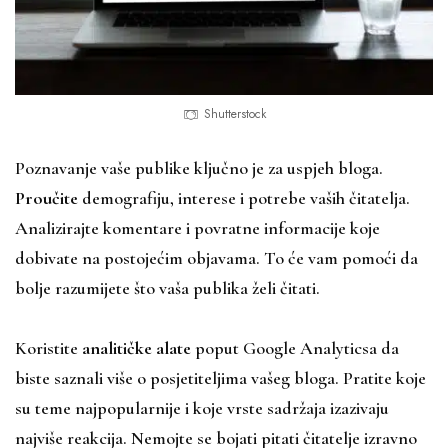
Shutterstock
Poznavanje vaše publike ključno je za uspjeh bloga.
Proučite
demografiju, interese i potrebe vaših čitatelja.
Analizirajte komentare i povratne informacije koje
dobivate na postojećim objavama. To će vam pomoći da
bolje razumijete što vaša publika želi čitati.
Koristite
analitičke alate
poput Google Analyticsa da
biste saznali više o posjetiteljima vašeg bloga. Pratite koje
su teme najpopularnije i koje vrste sadržaja izazivaju
najviše reakcija. Nemojte se bojati pitati čitatelje izravno