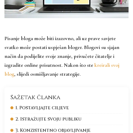
Pisanje bloga može biti izazovno, ali uz prave savjete
svatko može postati uspješan bloger. Blogovi su sjajan
način da podijelite svoje znanje, privučete čitatelje i
izgradite online prisutnost. Nakon što ste
kreirali svoj
blog
, slijedi osmišljavanje strategije.
Sažetak članka
1. Postavljajte ciljeve
2. Istražujte svoju publiku
3. Konzistentno objavljivanje