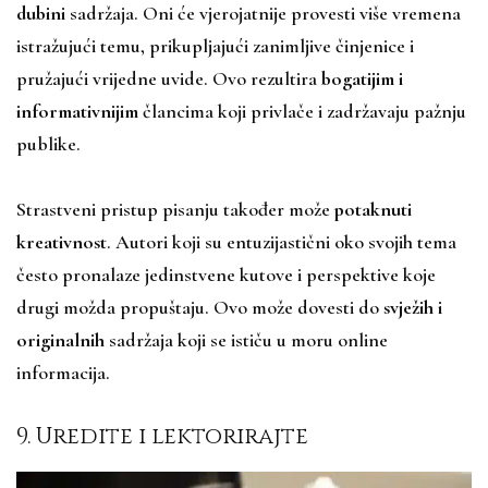
dubini
sadržaja. Oni će vjerojatnije provesti više vremena
istražujući temu, prikupljajući zanimljive činjenice i
pružajući vrijedne uvide. Ovo rezultira
bogatijim i
informativnijim
člancima koji privlače i zadržavaju pažnju
publike.
Strastveni pristup pisanju također može
potaknuti
kreativnost
. Autori koji su entuzijastični oko svojih tema
često pronalaze jedinstvene kutove i perspektive koje
drugi možda propuštaju. Ovo može dovesti do
svježih i
originalnih
sadržaja koji se ističu u moru online
informacija.
9. Uredite i lektorirajte