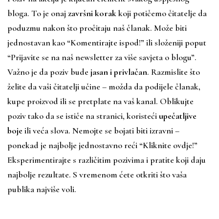
bloga. To je onaj
završni korak
koji potičemo čitatelje da
poduzmu nakon što pročitaju naš članak. Može biti
jednostavan kao “Komentirajte ispod!” ili složeniji poput
“Prijavite se na naš newsletter za više savjeta o blogu”.
Važno je da poziv bude
jasan i privlačan
. Razmislite što
želite da vaši čitatelji učine – možda da podijele članak,
kupe proizvod ili se pretplate na vaš kanal. Oblikujte
poziv tako da se ističe na stranici, koristeći
upečatljive
boje
ili veća slova. Nemojte se bojati biti izravni –
ponekad je najbolje jednostavno reći “Kliknite ovdje!”
Eksperimentirajte s različitim pozivima i pratite koji daju
najbolje rezultate. S vremenom ćete otkriti što vaša
publika najviše voli.