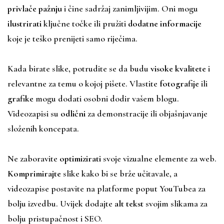
privlače pažnju
i čine sadržaj zanimljivijim. Oni mogu
ilustrirati
ključne točke ili pružiti
dodatne informacije
koje je teško prenijeti samo riječima.
Kada birate slike, potrudite se da budu
visoke kvalitete
i
relevantne za temu o kojoj pišete. Vlastite
fotografije
ili
grafike
mogu dodati osobni dodir vašem blogu.
Videozapisi su
odlični
za demonstracije ili objašnjavanje
složenih koncepata.
Ne zaboravite
optimizirati
svoje vizualne elemente za web.
Komprimirajte
slike kako bi se brže učitavale, a
videozapise postavite na platforme poput YouTubea za
bolju izvedbu. Uvijek dodajte
alt tekst
svojim slikama za
bolju pristupačnost i SEO.