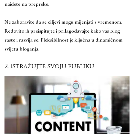
naiđete na prepreke.
Ne zaboravite da se ciljevi mogu mijenjati s vremenom.
Redovito ih
preispitujte i prilagođavajte
kako vaš blog
raste i razvija se. Fleksibilnost je ključna u dinamičnom
svijetu bloganja.
2. Istražujte svoju publiku