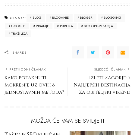
BLOG
BLOGANJE
BLOGER
BLOGGING
OZNAKE:
GOOGLE
PISANJE
PUBLIKA
SEO OPTIMIZACIJA
TRAŽILICA
SHARES
PRETHODNI ČLANAK
SLJEDEĆI ČLANAK
Kako potaknuti
Izleti Zagorje: 7
mokrenje uz ovih 8
Najljepših destinacija
jednostavnih metoda?
za obiteljski vikend
MOŽDA ĆE VAM SE SVIDJETI
Zašto je SEO ključan