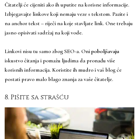
Čitatelji će cijeniti ako ih uputite na korisne informacije.
Izbjegavajte linkove koji nemaju veze s tekstom. Pazite i
na anchor tekst – riječi na koje stavljate link. One trebaju
jasno opisivati sadržaj na koji vode.
Linkovi nisu tu samo zbog SEO-a. Oni
poboljšavaju
iskustvo čitanja i pomažu ljudima da pronađu više
korisnih informacija. Koristite ih mudro i vaš blog će
postati pravo malo blago znanja za vaše čitatelje.
8. Pišite sa strašću