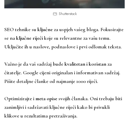
Shutterstock
SEO tehnike su
ključne
za uspjeh vašeg bloga. Fokusirajte
se na
ključne riječi
koje su relevantne za vašu temu.
Uključite ih u naslove, podnaslove i prvi odlomak teksta.
Važno je da vaš sadržaj bude
kvalitetan i koristan
za
čitatelje. Google cijeni originalan i informativan sadržaj.
Pišite detaljne članke od najmanje 1000 riječi.
Optimizirajte i
meta opise
svojih članaka. Oni trebaju biti
zanimljivi i sadržavati ključne riječi kako bi privukli
klikove u rezultatima pretraživanja.