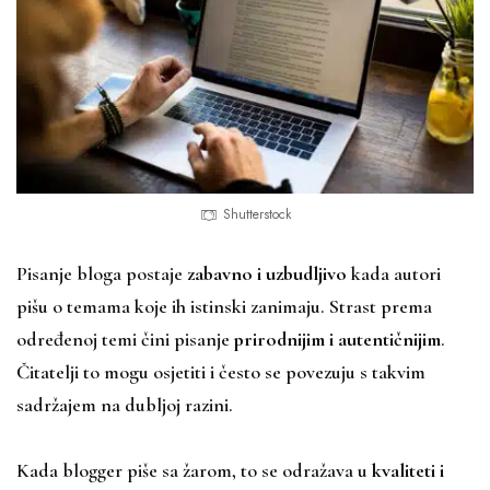
Shutterstock
Pisanje bloga postaje
zabavno i uzbudljivo
kada autori
pišu o temama koje ih istinski zanimaju. Strast prema
određenoj temi čini pisanje
prirodnijim i autentičnijim
.
Čitatelji to mogu osjetiti i često se povezuju s takvim
sadržajem na dubljoj razini.
Kada blogger piše sa žarom, to se odražava u
kvaliteti i