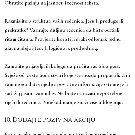
Obratite pažnju na
jasnoću
i
tečnost
teksta.
Razmislite o strukturi vaših rečenica. Jesu li preduge ili
prekratke? Varirajte duljinu rečenica da biste održali
ritam
čitanja. Provjerite koristi li svaki odlomak jednu
glavnu ideju i teče li logično iz prethodnog.
Zamolite prijatelja ili kolegu da pročita vaš blog post.
Svježe oči
često uoče stvari koje ste možda propustili. Oni
vam mogu dati vrijedne povratne informacije o tome je li
sadržaj jasan i zanimljiv. Ne bojte se
rezati
nepotrebne
riječi ili rečenice. Ponekad manje znači više u bloganju.
10. Dodajte poziv na akciju
Poziv na akciju je ključan element svakog uspješnog