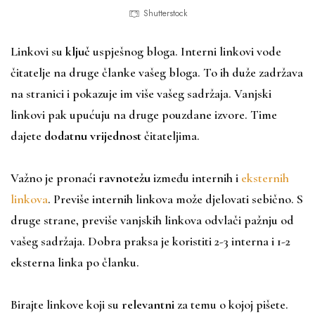
Shutterstock
Linkovi su
ključ
uspješnog bloga. Interni linkovi vode
čitatelje na druge članke vašeg bloga. To ih duže zadržava
na stranici i pokazuje im više vašeg sadržaja. Vanjski
linkovi pak upućuju na druge pouzdane izvore. Time
dajete
dodatnu vrijednost
čitateljima.
Važno je pronaći
ravnotežu
između internih i
eksternih
linkova
. Previše internih linkova može djelovati sebično. S
druge strane, previše vanjskih linkova odvlači pažnju od
vašeg sadržaja. Dobra praksa je koristiti 2-3 interna i 1-2
eksterna linka po članku.
Birajte linkove koji su
relevantni
za temu o kojoj pišete.