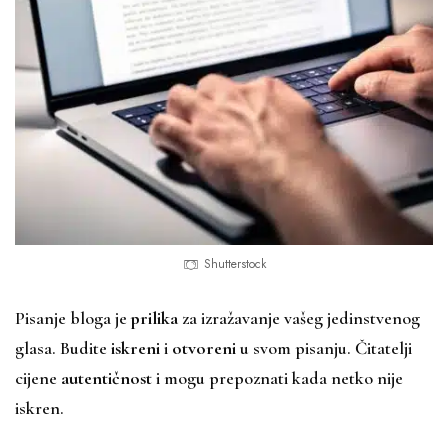
Shutterstock
Pisanje bloga je
prilika
za izražavanje vašeg jedinstvenog
glasa. Budite
iskreni
i
otvoreni
u svom pisanju. Čitatelji
cijene
autentičnost
i mogu prepoznati kada netko nije
iskren.