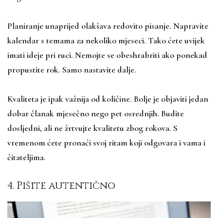
Planiranje unaprijed olakšava redovito pisanje. Napravite
kalendar s temama za nekoliko mjeseci. Tako ćete uvijek
imati ideje pri ruci. Nemojte se obeshrabriti ako ponekad
propustite rok. Samo nastavite dalje.
Kvaliteta je ipak važnija od količine. Bolje je objaviti jedan
dobar članak mjesečno nego pet osrednjih. Budite
dosljedni, ali ne žrtvujte kvalitetu zbog rokova. S
vremenom ćete pronaći svoj ritam koji odgovara i vama i
čitateljima.
4. Pišite autentično