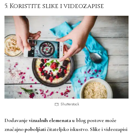
5. Koristite slike i videozapise
Shutterstock
Dodavanje
vizualnih elemenata
u blog postove može
značajno
poboljšati
čitateljsko iskustvo. Slike i videozapisi