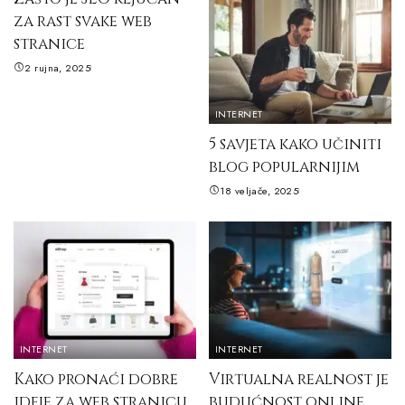
za rast svake web
stranice
2 rujna, 2025
INTERNET
5 savjeta kako učiniti
blog popularnijim
18 veljače, 2025
INTERNET
INTERNET
Kako pronaći dobre
Virtualna realnost je
ideje za web stranicu
budućnost online