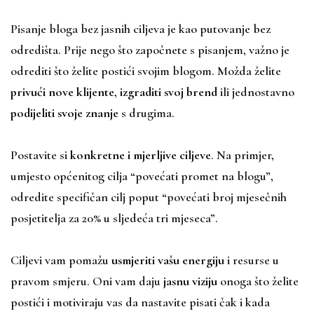
Pisanje bloga bez jasnih ciljeva je kao putovanje bez
odredišta. Prije nego što započnete s pisanjem, važno je
odrediti što želite postići svojim blogom. Možda želite
privući nove klijente
,
izgraditi svoj brend
ili jednostavno
podijeliti svoje znanje
s drugima.
Postavite si
konkretne i mjerljive ciljeve
. Na primjer,
umjesto općenitog cilja “povećati promet na blogu”,
odredite specifičan cilj poput “povećati broj mjesečnih
posjetitelja za 20% u sljedeća tri mjeseca”.
Ciljevi vam pomažu
usmjeriti vašu energiju
i resurse u
pravom smjeru. Oni vam daju
jasnu viziju
onoga što želite
postići i motiviraju vas da nastavite pisati čak i kada