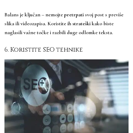
Balans je ključan – nemojte
pretrpati
svoj post s previše
slika ili videozapisa. Koristite ih
strateški
kako biste
naglasili važne točke i razbili duge odlomke teksta.
6. Koristite SEO tehnike