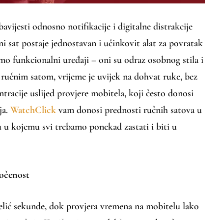
vijesti odnosno notifikacije i digitalne distrakcije
ni sat postaje jednostavan i učinkovit alat za povratak
o funkcionalni uređaji – oni su odraz osobnog stila i
 ručnim satom, vrijeme je uvijek na dohvat ruke, bez
ntracije uslijed provjere mobitela, koji često donosi
ja.
WatchClick
vam donosi prednosti ručnih satova u
 kojemu svi trebamo ponekad zastati i biti u
točenost
jelić sekunde, dok provjera vremena na mobitelu lako