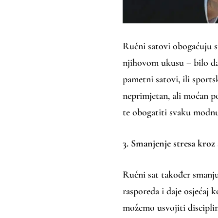
Ručni satovi obogaćuju st
njihovom ukusu – bilo da 
pametni satovi, ili sport
neprimjetan, ali moćan po
te obogatiti svaku modn
3. Smanjenje stresa kroz
Ručni sat također smanju
rasporeda i daje osjećaj k
možemo usvojiti disciplini