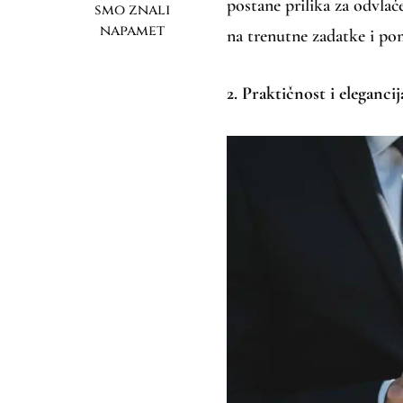
postane prilika za odvlač
smo znali
napamet
na trenutne zadatke i po
2. Praktičnost i eleganci