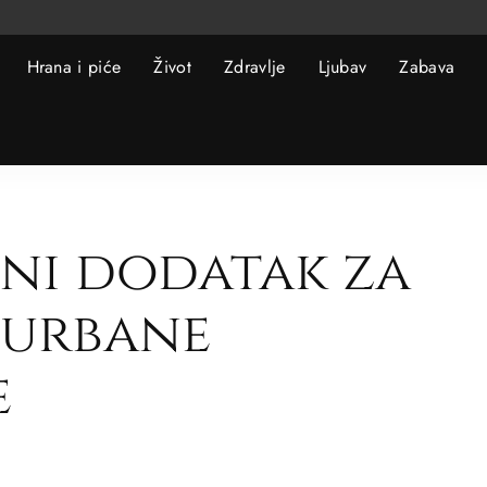
Hrana i piće
Život
Zdravlje
Ljubav
Zabava
ni dodatak za
urbane
e