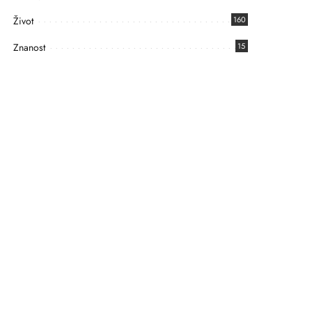
Život
160
Znanost
15