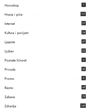
Horoskop
7
Hrana i piće
117
Internet
27
Kultura i povijest
34
Ljepota
47
Ljubav
23
Poznate ličnosti
6
Priroda
45
Promo
8
Razno
49
Zabava
79
Zdravlje
149