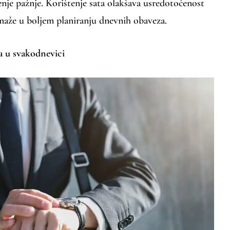
enje pažnje. Korištenje sata olakšava usredotočenost
maže u boljem planiranju dnevnih obaveza.
ja u svakodnevici