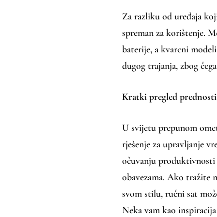
Za razliku od uređaja koji
spreman za korištenje. Me
baterije, a kvarcni model
dugog trajanja, zbog čega 
Kratki pregled prednosti
U svijetu prepunom ometa
rješenje za upravljanje 
očuvanju produktivnosti 
obavezama. Ako tražite na
svom stilu, ručni sat mož
Neka vam kao inspiracija