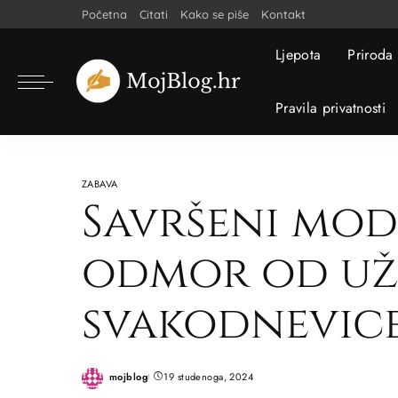
Početna
Citati
Kako se piše
Kontakt
Ljepota
Priroda
Pravila privatnosti
ZABAVA
Savršeni mod
odmor od už
svakodnevic
mojblog
19 studenoga, 2024
Posted