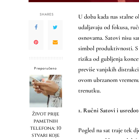
SHARES
U doba kada nas stalne oba
udaljavaju od fokusa, ruč
osnovama. Satovi nisu sam
simbol produktivnosti. S
rizika od gubljenja konce
Preporučeno
previše vanjskih distrakci
ovom ubrzanom vremenu u
trenutku.
1. Ručni Satovi i usredo
Život prije
pametnih
telefona: 10
Pogled na sat traje tek d
stvari koje