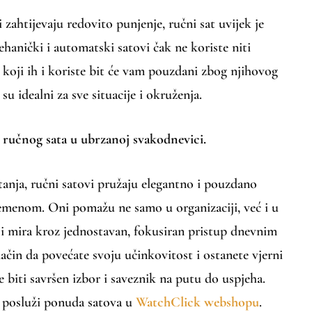
 zahtijevaju redovito punjenje, ručni sat uvijek je
hanički i automatski satovi čak ne koriste niti
i koji ih i koriste bit će vam pouzdani zbog njihovog
su idealni za sve situacije i okruženja.
 ručnog sata u ubrzanoj svakodnevici.
nja, ručni satovi pružaju elegantno i pouzdano
vremenom. Oni pomažu ne samo u organizaciji, već i u
i mira kroz jednostavan, fokusiran pristup dnevnim
čin da povećate svoju učinkovitost i ostanete vjerni
e biti savršen izbor i saveznik na putu do uspjeha.
 posluži ponuda satova u
WatchClick webshopu
.