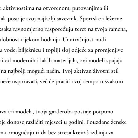
e aktivnostima na otvorenom, putovanjima ili
ak postaje tvoj najbolji saveznik. Sportske i ležerne
ksaka ravnomjerno raspoređuju teret na tvoja ramena,
udobnost tijekom hodanja. Unutrašnjost nudi
vode, bilježnicu i topliji sloj odjeće za promjenjive
i od modernih i lakih materijala, ovi modeli spajaju
 na najbolji mogući način. Tvoj aktivan životni stil
 neće usporavati, već će pratiti tvoj tempo u svakom
va tri modela, tvoja garderoba postaje potpuno
je donose različiti mjeseci u godini. Pouzdane ženske
tna omogućuju ti da bez stresa kreiraš izdanja za