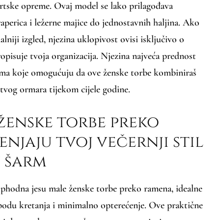
portske opreme. Ovaj model se lako prilagođava
raperica i ležerne majice do jednostavnih haljina. Ako
lniji izgled, njezina uklopivost ovisi isključivo o
pisuje tvoja organizacija. Njezina najveća prednost
jama koje omogućuju da ove ženske torbe kombiniraš
tvog ormara tijekom cijele godine.
ženske torbe preko
njaju tvoj večernji stil
n šarm
eophodna jesu male ženske torbe preko ramena, idealne
lobodu kretanja i minimalno opterećenje. Ove praktične