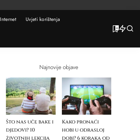
Internet
Uvjeti korištenja
0
Najnovije objave
Što nas uče bake i
Kako pronaći
djedovi? 10
hobi u odrasloj
životnih lekcija
dobi? 6 koraka od