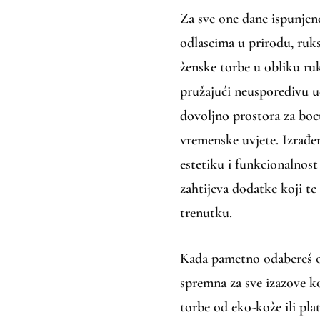
Za sve one dane ispunjen
odlascima u prirodu, ruks
ženske torbe u obliku ru
pružajući neusporedivu 
dovoljno prostora za bocu 
vremenske uvjete. Izrađen
estetiku i funkcionalnost
zahtijeva dodatke koji te
trenutku.
Kada pametno odabereš o
spremna za sve izazove ko
torbe od eko-kože ili pla