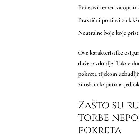
Podesivi remen za optim
Praktični pretinci za lakš
Neutralne boje koje pris
Ove karakteristike osigu
duže razdoblje. Takav do
pokreta tijekom uzbudlji
zimskim kaputima jednak
Zašto su ru
torbe nepo
pokreta