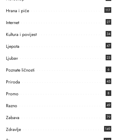
Hrana i piće
117
Internet
27
Kultura i povijest
34
Ljepota
47
Ljubav
23
Poznate ličnosti
6
Priroda
45
Promo
8
Razno
49
Zabava
79
Zdravlje
149