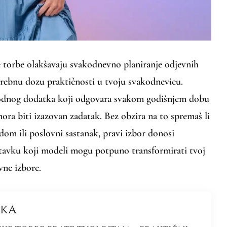
 torbe olakšavaju svakodnevno planiranje odjevnih
rebnu dozu praktičnosti u tvoju svakodnevicu.
odnog dodatka koji odgovara svakom godišnjem dobu
 mora biti izazovan zadatak. Bez obzira na to spremaš li
dom ili poslovni sastanak, pravi izbor donosi
stavku koji modeli mogu potpuno transformirati tvoj
evne izbore.
nka