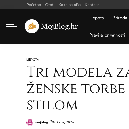
Početna
Citati
Kako se piše
Kontakt
Ljepota
Priroda
Pravila privatnosti
LJEPOTA
Tri modela za
ženske torbe 
stilom
mojblog
8 lipnja, 2026
Posted