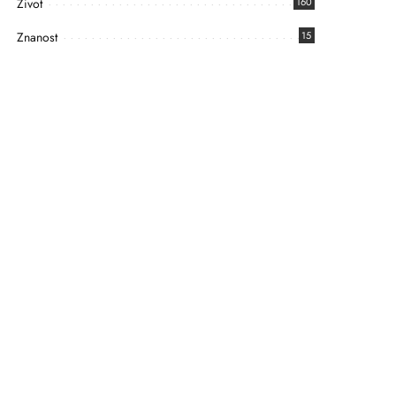
Život
160
Znanost
15