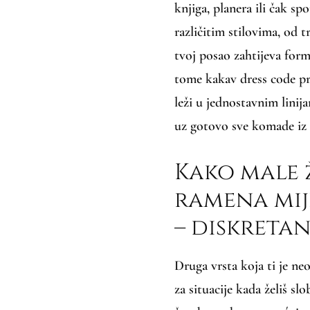
knjiga, planera ili čak s
različitim stilovima, od t
tvoj posao zahtijeva forma
tome kakav dress code pro
leži u jednostavnim lini
uz gotovo sve komade iz 
Kako male 
ramena mije
– diskreta
Druga vrsta koja ti je n
za situacije kada želiš s