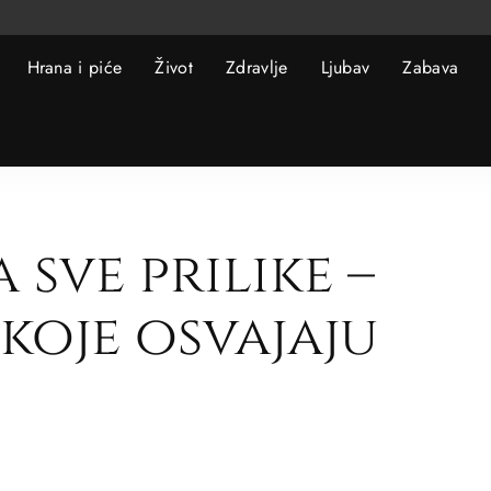
Hrana i piće
Život
Zdravlje
Ljubav
Zabava
 sve prilike –
koje osvajaju