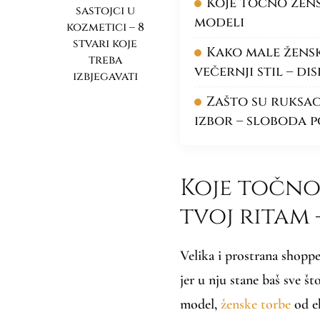
Koje točno žens
sastojci u
modeli
kozmetici – 8
stvari koje
Kako male žensk
treba
večernji stil – d
izbjegavati
Zašto su ruksac
izbor – sloboda 
Koje točno
tvoj ritam 
Velika i prostrana shoppe
jer u nju stane baš sve š
model,
ženske torbe
od ek