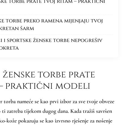
ke torbe prate tvoj ritam – praktični
e torbe preko ramena mijenjaju tvoj
iskretan šarm
i i sportske ženske torbe nepogrešiv
pokreta
 ženske torbe prate
– praktični modeli
r torba nameće se kao prvi izbor za sve tvoje obveze
to ti zatreba tijekom dugog dana. Kada tražiš savršen
o-kože pokazuju se kao izvrsno rješenje za nošenje