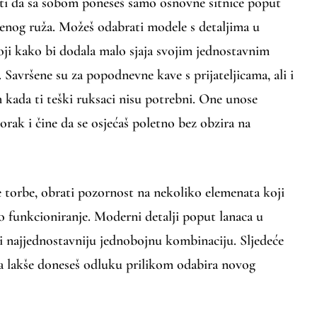
ti da sa sobom poneseš samo osnovne sitnice poput
jenog ruža. Možeš odabrati modele s detaljima u
 boji kako bi dodala malo sjaja svojim jednostavnim
 Savršene su za popodnevne kave s prijateljicama, ali i
 kada ti teški ruksaci nisu potrebni. One unose
orak i čine da se osjećaš poletno bez obzira na
e torbe, obrati pozornost na nekoliko elemenata koji
o funkcioniranje. Moderni detalji poput lanaca u
 i najjednostavniju jednobojnu kombinaciju. Sljedeće
a lakše doneseš odluku prilikom odabira novog