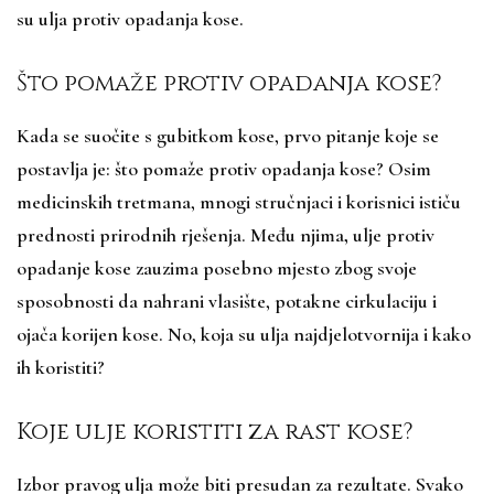
su ulja protiv opadanja kose.
Što pomaže protiv opadanja kose?
Kada se suočite s gubitkom kose, prvo pitanje koje se
postavlja je: što pomaže protiv opadanja kose? Osim
medicinskih tretmana, mnogi stručnjaci i korisnici ističu
prednosti prirodnih rješenja. Među njima
,
ulje protiv
opadanje kose zauzima posebno mjesto zbog svoje
sposobnosti da nahrani vlasište, potakne cirkulaciju i
ojača korijen kose. No, koja su ulja najdjelotvornija i kako
ih koristiti?
Koje ulje koristiti za rast kose?
Izbor pravog ulja može biti presudan za rezultate. Svako