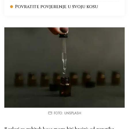
Povratite povjerenje u svoju kosu
FOTO: UNSPLASH
Razlozi za gubitak kose mogu biti brojni: od genetike,