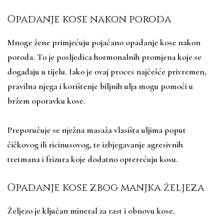
Opadanje kose nakon poroda
Mnoge žene primjećuju pojačano opadanje kose nakon
poroda. To je posljedica hormonalnih promjena koje se
događaju u tijelu. Iako je ovaj proces najčešće privremen,
pravilna njega i korištenje biljnih ulja mogu pomoći u
bržem oporavku kose.
Preporučuje se nježna masaža vlasišta uljima poput
čičkovog ili ricinusovog, te izbjegavanje agresivnih
tretmana i frizura koje dodatno opterećuju kosu.
Opadanje kose zbog manjka željeza
Željezo je ključan mineral za rast i obnovu kose.