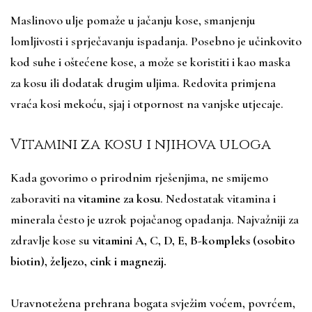
Maslinovo ulje pomaže u jačanju kose, smanjenju
lomljivosti i sprječavanju ispadanja. Posebno je učinkovito
kod suhe i oštećene kose, a može se koristiti i kao maska
za kosu ili dodatak drugim uljima. Redovita primjena
vraća kosi mekoću, sjaj i otpornost na vanjske utjecaje.
Vitamini za kosu i njihova uloga
Kada govorimo o prirodnim rješenjima, ne smijemo
zaboraviti na
vitamine za kosu
. Nedostatak vitamina i
minerala često je uzrok pojačanog opadanja. Najvažniji za
zdravlje kose su
vitamini A, C, D, E, B-kompleks (osobito
biotin), željezo, cink i magnezij.
Uravnotežena prehrana bogata svježim voćem, povrćem,