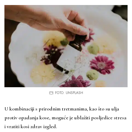
FOTO: UNSPLASH
U kombinaciji s prirodnim tretmanima, kao što su ulja
protiv opadanja kose, moguće je ublažiti posljedice stresa
i vratiti kosi zdrav izgled.