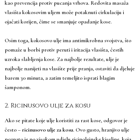
kao prevencija protiv pucanja vrhova. Redovita masaža
vlasišta kokosovim uljem može potaknuti cirkulaciju i
ojačati korijen, čime se smanjuje opadanje kose.
Osim toga, kokosovo ulje ima antimikrobna svojstva, što
pomaže u borbi protiv peruti i iritacija vlasišta, čestih
uzroka slabljenja kose. Za najbolje rezultate, ulje je
najbolje nanijeti na vlasište prije pranja, ostaviti da djeluje
barem 30 minuta, a zatim temeljito isprati blagim
šamponom.
2. Ricinusovo ulje za kosu
Ako se pitate koje ulje koristiti za rast kose, odgovor je
često –
ricinusovo ulje za kosu
. Ovo gusto, hranjivo ulje
poznato je po visokom udjelu ricinoleinske kiseline, koja