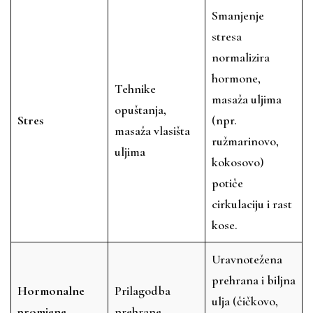
Smanjenje
stresa
normalizira
hormone,
Tehnike
masaža uljima
opuštanja,
Stres
(npr.
masaža vlasišta
ružmarinovo,
uljima
kokosovo)
potiče
cirkulaciju i rast
kose.
Uravnotežena
prehrana i biljna
Hormonalne
Prilagodba
ulja (čičkovo,
promjene
prehrane,