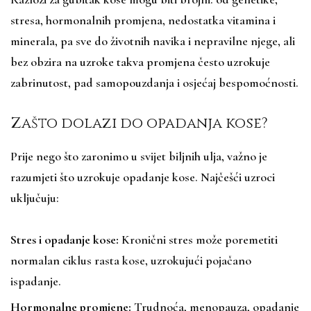
stresa, hormonalnih promjena, nedostatka vitamina i
minerala, pa sve do životnih navika i nepravilne njege, ali
bez obzira na uzroke takva promjena često uzrokuje
zabrinutost, pad samopouzdanja i osjećaj bespomoćnosti.
Zašto dolazi do opadanja kose?
Prije nego što zaronimo u svijet biljnih ulja, važno je
razumjeti što uzrokuje opadanje kose. Najčešći uzroci
uključuju:
Stres i opadanje kose:
Kronični stres može poremetiti
normalan ciklus rasta kose, uzrokujući pojačano
ispadanje.
Hormonalne promjene:
Trudnoća, menopauza, opadanje