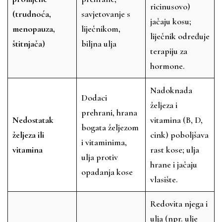
ricinusovo)
(trudnoća,
savjetovanje s
jačaju kosu;
menopauza,
liječnikom,
liječnik određuje
štitnjača)
biljna ulja
terapiju za
hormone.
Nadoknada
Dodaci
željeza i
prehrani, hrana
Nedostatak
vitamina (B, D,
bogata željezom
željeza ili
cink) poboljšava
i vitaminima,
vitamina
rast kose; ulja
ulja protiv
hrane i jačaju
opadanja kose
vlasište.
Redovita njega i
ulja (npr. ulje