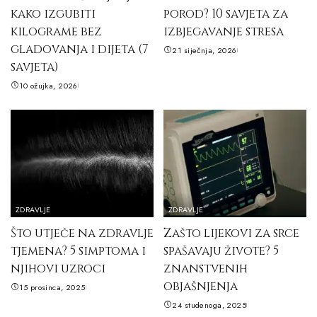
kako izgubiti
porod? 10 savjeta za
kilograme bez
izbjegavanje stresa
gladovanja i dijeta (7
21 siječnja, 2026
savjeta)
10 ožujka, 2026
ZDRAVLJE
ZDRAVLJE
Što utječe na zdravlje
Zašto lijekovi za srce
tjemena? 5 simptoma i
spašavaju živote? 5
njihovi uzroci
znanstvenih
objašnjenja
15 prosinca, 2025
24 studenoga, 2025