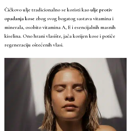
Čičkovo ulje tradicionalno se koristi kao
ulje protiv
opadanja kose
zbog svog bogatog sastava vitamina i
minerala, osobito vitamina A, E i esencijalnih masnih
kiselina. Ono hrani vlasište, jača korijen kose i potiče
regeneraciju oštećenih vlasi.