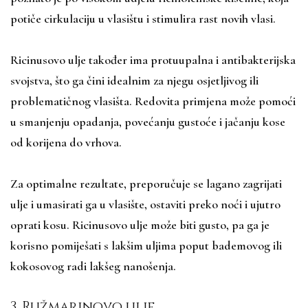
potiče cirkulaciju u vlasištu i stimulira rast novih vlasi.
Ricinusovo ulje također ima protuupalna i antibakterijska
svojstva, što ga čini idealnim za njegu osjetljivog ili
problematičnog vlasišta. Redovita primjena može pomoći
u smanjenju opadanja, povećanju gustoće i jačanju kose
od korijena do vrhova.
Za optimalne rezultate, preporučuje se lagano zagrijati
ulje i umasirati ga u vlasište, ostaviti preko noći i ujutro
oprati kosu. Ricinusovo ulje može biti gusto, pa ga je
korisno pomiješati s lakšim uljima poput bademovog ili
kokosovog radi lakšeg nanošenja.
3. Ružmarinovo ulje