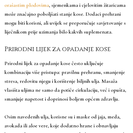
orašastim plodovima
, sjemenkama i cjelovitim žitaricama
može značajno poboljšati stanje kose. Dodaci prehrani
mogu biti korisni, ali uvijek se preporučuje savjetovanje s
liječnikom prije uzimanja bilo kakvih suplemenata.
Prirodni lijek za opadanje kose
Prirodni lijek za opadanje kose često uključuje
kombinaciju više pristupa: pravilnu prehranu, smanjenje
stresa, redovitu njegu i korištenje biljnih ulja. Masaža
vlasišta uljima ne samo da potiče cirkulaciju, već i opušta,
smanjuje napetost i doprinosi boljem općem zdravlju.
Osim navedenih ulja, korisne su i maske od jaja, meda,
avokada ili aloe vere, koje dodatno hrane i obnavljaju