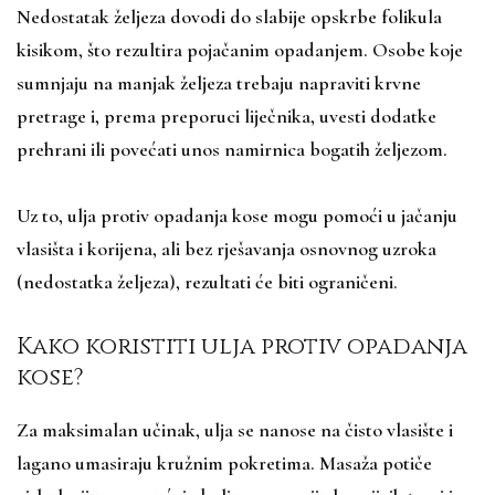
Nedostatak željeza dovodi do slabije opskrbe folikula
kisikom, što rezultira pojačanim opadanjem. Osobe koje
sumnjaju na manjak željeza trebaju napraviti krvne
pretrage i, prema preporuci liječnika, uvesti dodatke
prehrani ili povećati unos namirnica bogatih željezom.
Uz to, ulja protiv opadanja kose mogu pomoći u jačanju
vlasišta i korijena, ali bez rješavanja osnovnog uzroka
(nedostatka željeza), rezultati će biti ograničeni.
Kako koristiti ulja protiv opadanja
kose?
Za maksimalan učinak, ulja se nanose na čisto vlasište i
lagano umasiraju kružnim pokretima. Masaža potiče