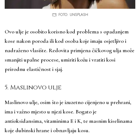
FOTO: UNSPLASH
Ovo ulje je osobito korisno kod problema s opadanjem
kose nakon poroda ili kod osoba koje imaju osjetljivo i
nadraženo vlasište. Redovita primjena čičkovog ulja može
smanjiti upalne procese, umiriti kožu i vratiti kosi
prirodnu elastičnost i sjaj.
5. Maslinovo ulje
Maslinovo ulje, osim što je izuzetno cijenjeno u prehrani,
ima i važno mjesto u njezi kose. Bogato je
antioksidansima, vitaminima E i K, te masnim kiselinama
koje dubinski hrane i obnavljaju kosu.