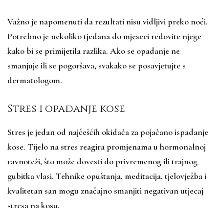
Važno je napomenuti da rezultati nisu vidljivi preko noći.
Potrebno je nekoliko tjedana do mjeseci redovite njege
kako bi se primijetila razlika. Ako se opadanje ne
smanjuje ili se pogoršava, svakako se posavjetujte s
dermatologom.
Stres i opadanje kose
Stres je jedan od najčešćih okidača za pojačano ispadanje
kose. Tijelo na stres reagira promjenama u hormonalnoj
ravnoteži, što može dovesti do privremenog ili trajnog
gubitka vlasi. Tehnike opuštanja, meditacija, tjelovježba i
kvalitetan san mogu značajno smanjiti negativan utjecaj
stresa na kosu.