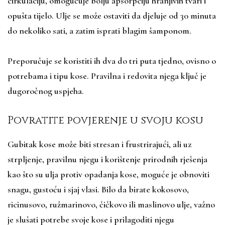
cirkulaciju, omogućuje bolju apsorpciju hranjivih tvari i
opušta tijelo. Ulje se može ostaviti da djeluje od 30 minuta
do nekoliko sati, a zatim isprati blagim šamponom.
Preporučuje se koristiti ih dva do tri puta tjedno, ovisno o
potrebama i tipu kose. Pravilna i redovita njega ključ je
dugoročnog uspjeha.
Povratite povjerenje u svoju kosu
Gubitak kose može biti stresan i frustrirajući, ali uz
strpljenje, pravilnu njegu i korištenje prirodnih rješenja
kao što su ulja protiv opadanja kose, moguće je obnoviti
snagu, gustoću i sjaj vlasi. Bilo da birate kokosovo,
ricinusovo, ružmarinovo, čičkovo ili maslinovo ulje, važno
je slušati potrebe svoje kose i prilagoditi njegu