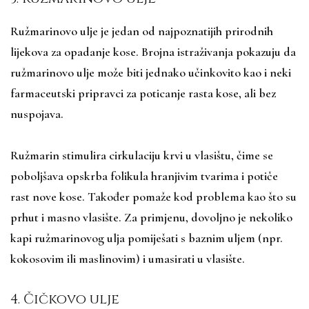
Ružmarinovo ulje je jedan od najpoznatijih prirodnih
lijekova za opadanje kose. Brojna istraživanja pokazuju da
ružmarinovo ulje može biti jednako učinkovito kao i neki
farmaceutski pripravci za poticanje rasta kose, ali bez
nuspojava.
Ružmarin stimulira cirkulaciju krvi u vlasištu, čime se
poboljšava opskrba folikula hranjivim tvarima i potiče
rast nove kose. Također pomaže kod problema kao što su
prhut i masno vlasište. Za primjenu, dovoljno je nekoliko
kapi ružmarinovog ulja pomiješati s baznim uljem (npr.
kokosovim ili maslinovim) i umasirati u vlasište.
4. Čičkovo ulje