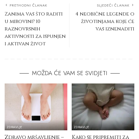
PRETHODNI ČLANAK
SLJEDEĆI ČLANAK
Zanima vas što raditi
4 neobične legende o
u mirovini? 10
životinjama koje će
raznovrsnih
vas iznenaditi
aktivnosti za ispunjen
i aktivan život
MOŽDA ĆE VAM SE SVIDJETI
ZDRAVLJE
ZDRAVLJE
Zdravo mršavljenje –
Kako se pripremiti za