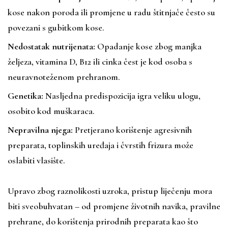
kose nakon poroda ili promjene u radu štitnjače često su
povezani s gubitkom kose.
Nedostatak nutrijenata:
Opadanje kose zbog manjka
željeza, vitamina D,
B12
ili cinka čest je kod osoba s
neuravnoteženom prehranom.
Genetika:
Nasljedna predispozicija igra veliku ulogu,
osobito kod muškaraca.
Nepravilna njega:
Pretjerano korištenje agresivnih
preparata, toplinskih uređaja i čvrstih frizura može
oslabiti vlasište.
Upravo zbog raznolikosti uzroka, pristup liječenju mora
biti sveobuhvatan – od promjene životnih navika, pravilne
prehrane, do korištenja prirodnih preparata kao što