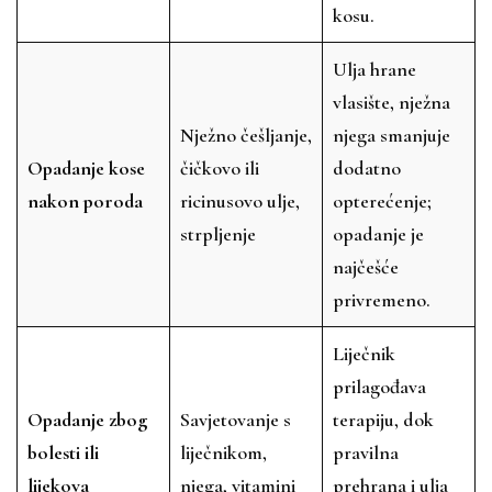
kosu.
Ulja hrane
vlasište, nježna
Nježno češljanje,
njega smanjuje
Opadanje kose
čičkovo ili
dodatno
nakon poroda
ricinusovo ulje,
opterećenje;
strpljenje
opadanje je
najčešće
privremeno.
Liječnik
prilagođava
Opadanje zbog
Savjetovanje s
terapiju, dok
bolesti ili
liječnikom,
pravilna
lijekova
njega, vitamini
prehrana i ulja