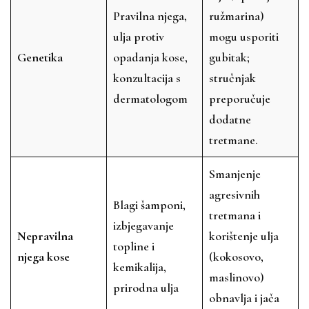
Pravilna njega,
ružmarina)
ulja protiv
mogu usporiti
Genetika
opadanja kose,
gubitak;
konzultacija s
stručnjak
dermatologom
preporučuje
dodatne
tretmane.
Smanjenje
agresivnih
Blagi šamponi,
tretmana i
izbjegavanje
Nepravilna
korištenje ulja
topline i
njega kose
(kokosovo,
kemikalija,
maslinovo)
prirodna ulja
obnavlja i jača