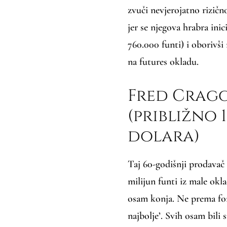
zvuči nevjerojatno rizičn
jer se njegova hrabra inici
760.000 funti) i oborivši
na futures okladu.
Fred Craggs
(približno 1
dolara)
Taj 60-godišnji prodavač 
milijun funti iz male okl
osam konja. Ne prema form
najbolje’. Svih osam bil