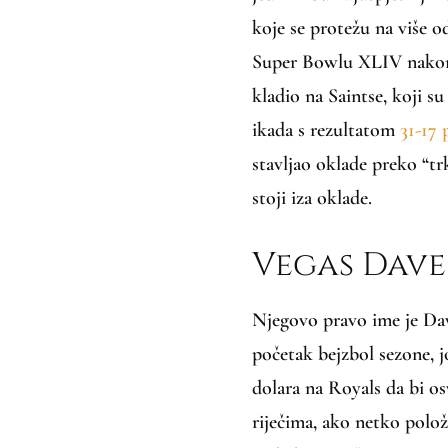
koje se protežu na više od
Super Bowlu XLIV nakon 
kladio na Saintse, koji su
ikada s rezultatom
31-17 
stavljao oklade preko “tr
stoji iza oklade.
Vegas Dave 
Njegovo pravo ime je Dav
početak bejzbol sezone, j
dolara na Royals da bi os
riječima, ako netko polož