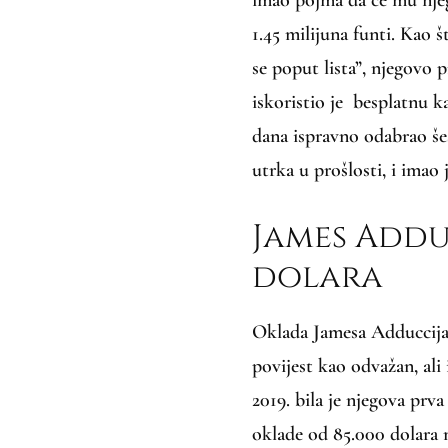
1.45 milijuna funti. Kao 
se poput lista”, njegovo p
iskoristio je besplatnu k
dana ispravno odabrao šes
utrka u prošlosti, i imao j
James Adduc
dolara
Oklada Jamesa Adduccija 
povijest kao odvažan, al
2019. bila je njegova prv
oklade od 85.000 dolara n