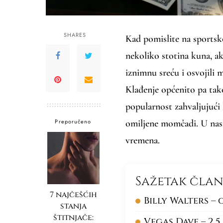
SHARES
Kad pomislite na sportsk
nekoliko stotina kuna, ak
iznimnu sreću i osvojili 
Klađenje općenito pa tak
popularnost zahvaljujući 
Preporučeno
omiljene momčadi. U nast
vremena.
Sažetak čla
7 najčešćih
Billy Walters –
stanja
štitnjače:
Vegas Dave – 2,