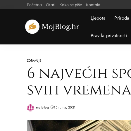
Početna
Citati
Kako se piše
Kontakt
Ljepota
Priroda
Pravila privatnosti
ZDRAVLJE
6 najvećih s
svih vremen
mojblog
15 rujna, 2021
Posted
by