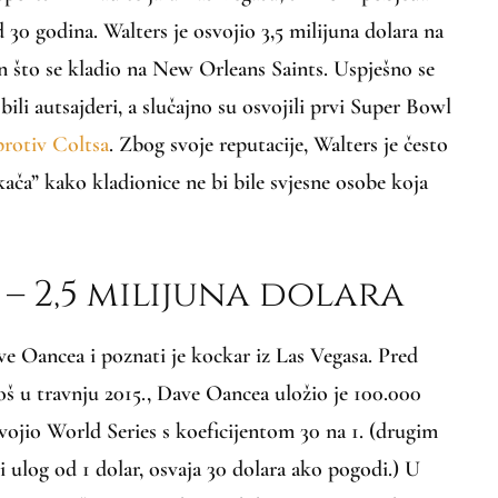
 30 godina. Walters je osvojio 3,5 milijuna dolara na
što se kladio na New Orleans Saints. Uspješno se
 bili autsajderi, a slučajno su osvojili prvi Super Bowl
protiv Coltsa
. Zbog svoje reputacije, Walters je često
kača” kako kladionice ne bi bile svjesne osobe koja
– 2,5 milijuna dolara
e Oancea i poznati je kockar iz Las Vegasa. Pred
oš u travnju 2015., Dave Oancea uložio je 100.000
vojio World Series s koeficijentom 30 na 1. (drugim
i ulog od 1 dolar, osvaja 30 dolara ako pogodi.) U