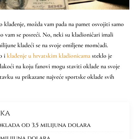
o klađenje, možda vam pada na pamet osvojiti samo
o vam se posreći. No, neki su kladioničari imali
milijune kladeći se na svoje omiljene momčadi.
o i
klađenje u hrvatskim kladionicama
steklo je
lakoći na koju fanovi mogu staviti oklade na svoje
avku su prikazane najveće sportske oklade svih
nka
 oklada od 3,5 milijuna dolara
5 milijuna dolara