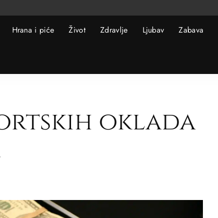
Hrana i piće
Život
Zdravlje
Ljubav
Zabava
portskih oklada
a