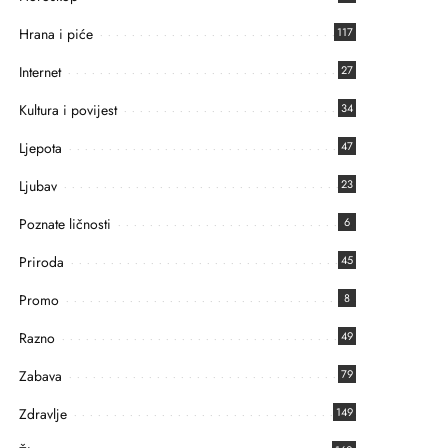
Hrana i piće
117
Internet
27
Kultura i povijest
34
Ljepota
47
Ljubav
23
Poznate ličnosti
6
Priroda
45
Promo
8
Razno
49
Zabava
79
Zdravlje
149