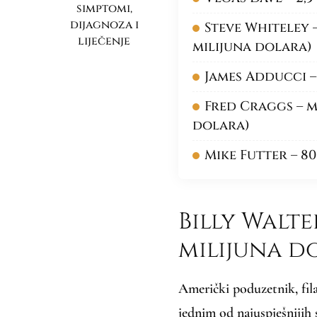
simptomi,
dijagnoza i
Steve Whiteley – 
liječenje
milijuna dolara)
James Adducci –
Fred Craggs – mi
dolara)
Mike Futter – 80
Billy Walte
milijuna d
Američki poduzetnik, fila
jednim od najuspješnijih 