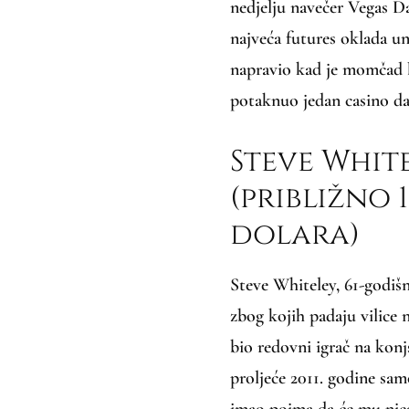
nedjelju navečer Vegas Da
najveća futures oklada un
napravio kad je momčad b
potaknuo jedan casino da 
Steve White
(približno 1
dolara)
Steve Whiteley, 61-godišn
zbog kojih padaju vilice
bio redovni igrač na kon
proljeće 2011. godine s
imao pojma da će mu nje