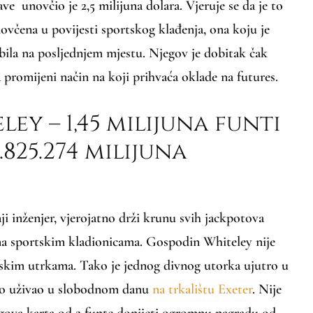
ve unovčio je 2,5 milijuna dolara. Vjeruje se da je to
ovčena u povijesti sportskog klađenja, ona koju je
ila na posljednjem mjestu. Njegov je dobitak čak
promijeni način na koji prihvaća oklade na futures.
ley – 1,45 milijuna funti
.825.274 milijuna
ji inženjer, vjerojatno drži krunu svih jackpotova
 na sportskim kladionicama. Gospodin Whiteley nije
jskim utrkama. Tako je jednog divnog utorka ujutro u
amo uživao u slobodnom danu
na trkalištu Exeter
. Nije
gova karta od 2 funte donijeti ogromnu nagradu od