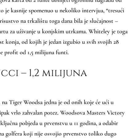
što je kasnije spomenuo u nekoliko intervjua, “tresući
risustvo na trkalištu toga dana bila je slučajnost –
artu za uživanje u konjskim utrkama. Whiteley je toga
t konja, od kojih je jedan izgubio u svih svojih 28
e profit od 1,5 milijuna funti.
ci – 1,2 milijuna
na Tiger Woodsa jedna je od onih koje će ući u
i ipak vrlo zahvalan potez. Woodsova Masters Victory
a ključna pobjeda u prvenstvu u 11 godina, a odabir
a golfera koji nije osvojio prvenstvo toliko dugo