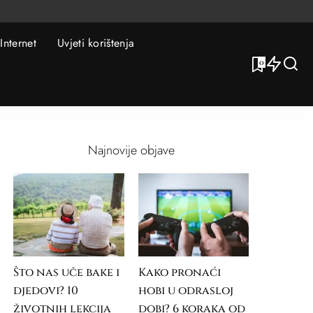
Internet
Uvjeti korištenja
0
Najnovije objave
Što nas uče bake i
Kako pronaći
djedovi? 10
hobi u odrasloj
životnih lekcija
dobi? 6 koraka od