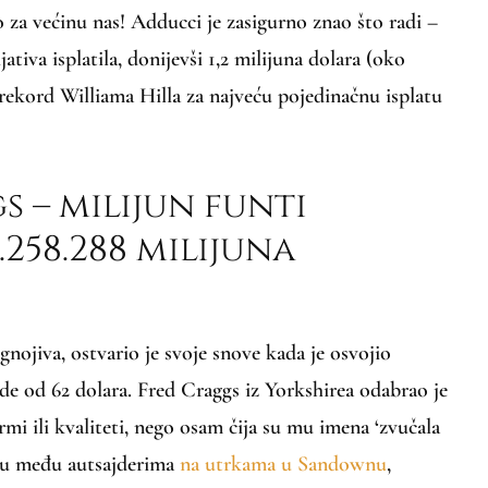
o za većinu nas! Adducci je zasigurno znao što radi –
jativa isplatila, donijevši 1,2 milijuna dolara (oko
 rekord Williama Hilla za najveću pojedinačnu isplatu
 – milijun funti
.258.288 milijuna
gnojiva, ostvario je svoje snove kada je osvojio
ade od 62 dolara. Fred Craggs iz Yorkshirea odabrao je
i ili kvaliteti, nego osam čija su mu imena ‘zvučala
i su među autsajderima
na utrkama u Sandownu
,