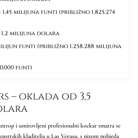
1,45 milijuna funti (približno 1.825.274
 1,2 milijuna dolara
lijun funti (približno 1.258.288 milijuna
0.000 funti
rs – oklada od 3,5
olara
ntrop i umirovljeni profesionalni kockar smatra se
sportskih kladitelja u Las Vegasu, s nizom pobjeda