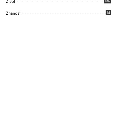
Život
160
Znanost
15