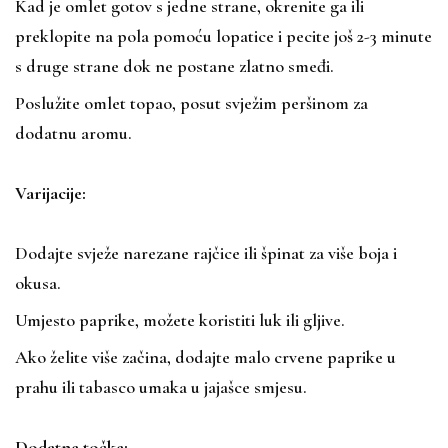
Kad je omlet gotov s jedne strane, okrenite ga ili
preklopite na pola pomoću lopatice i pecite još 2-3 minute
s druge strane dok ne postane zlatno smeđi.
Poslužite omlet topao, posut svježim peršinom za
dodatnu aromu.
Varijacije:
Dodajte svježe narezane rajčice ili špinat za više boja i
okusa.
Umjesto paprike, možete koristiti luk ili gljive.
Ako želite više začina, dodajte malo crvene paprike u
prahu ili tabasco umaka u jajašce smjesu.
Dodatne točke: