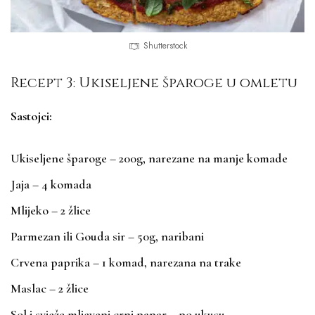
Shutterstock
Recept 3: Ukiseljene šparoge u omletu
Sastojci:
Ukiseljene šparoge – 200g, narezane na manje komade
Jaja – 4 komada
Mlijeko – 2 žlice
Parmezan ili Gouda sir – 50g, naribani
Crvena paprika – 1 komad, narezana na trake
Maslac – 2 žlice
Sol i svježe mljeveni crni papar – po ukusu