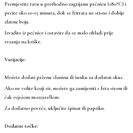
Premjestite tavu u prethodno zagrijanu pećnicu (180°C) i
pecite oko 10-15 minuta, dok se frittata ne stisne i dobije
zlatnu boju.
Izvadite iz pećnice i ostavite da se malo ohladi prije
rezanja na kriške.
Varijacije:
Možete dodati prženu slaninu ili šunku za dodatni okus.
Ako ne volite kozji sir, možete ga zamijeniti s feta sirom ili
čak svježom mozzarellom.
Za dodatno povrće, uključite špinat ili papriku.
Dodatne točke: