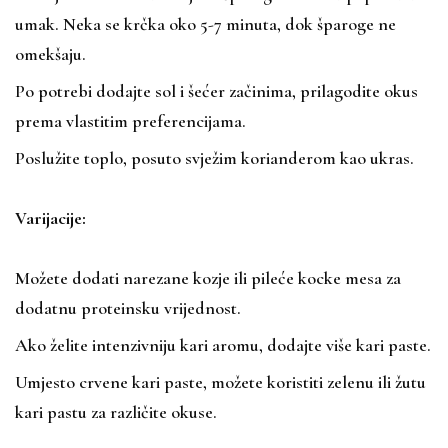
umak. Neka se krčka oko 5-7 minuta, dok šparoge ne
omekšaju.
Po potrebi dodajte sol i šećer začinima, prilagodite okus
prema vlastitim preferencijama.
Poslužite toplo, posuto svježim korianderom kao ukras.
Varijacije:
Možete dodati narezane kozje ili pileće kocke mesa za
dodatnu proteinsku vrijednost.
Ako želite intenzivniju kari aromu, dodajte više kari paste.
Umjesto crvene kari paste, možete koristiti zelenu ili žutu
kari pastu za različite okuse.