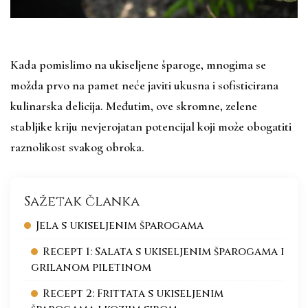
Kada pomislimo na ukiseljene šparoge, mnogima se
možda prvo na pamet neće javiti ukusna i sofisticirana
kulinarska delicija. Međutim, ove skromne, zelene
stabljike kriju nevjerojatan potencijal koji može obogatiti
raznolikost svakog obroka.
Sažetak članka
Jela s ukiseljenim šparogama
Recept 1: Salata s ukiseljenim šparogama i
grilanom piletinom
Recept 2: Frittata s ukiseljenim