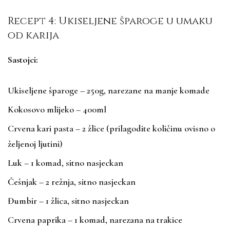
Recept 4: Ukiseljene šparoge u umaku
od karija
Sastojci:
Ukiseljene šparoge – 250g, narezane na manje komade
Kokosovo mlijeko – 400ml
Crvena kari pasta – 2 žlice (prilagodite količinu ovisno o
željenoj ljutini)
Luk – 1 komad, sitno nasjeckan
Češnjak – 2 režnja, sitno nasjeckan
Đumbir – 1 žlica, sitno nasjeckan
Crvena paprika – 1 komad, narezana na trakice