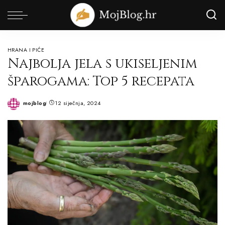
HRANA I PIĆE
Najbolja jela s ukiseljenim
šparogama: Top 5 recepata
mojblog
12 siječnja, 2024
Posted
by