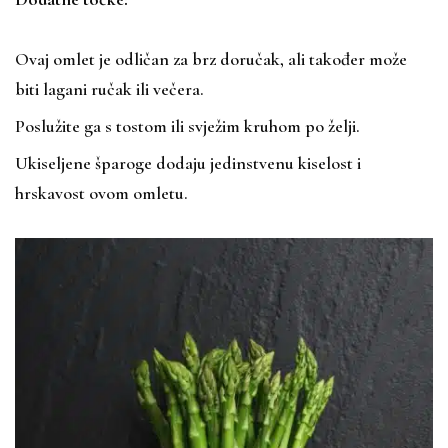
Ovaj omlet je odličan za brz doručak, ali također može
biti lagani ručak ili večera.
Poslužite ga s tostom ili svježim kruhom po želji.
Ukiseljene šparoge dodaju jedinstvenu kiselost i
hrskavost ovom omletu
.