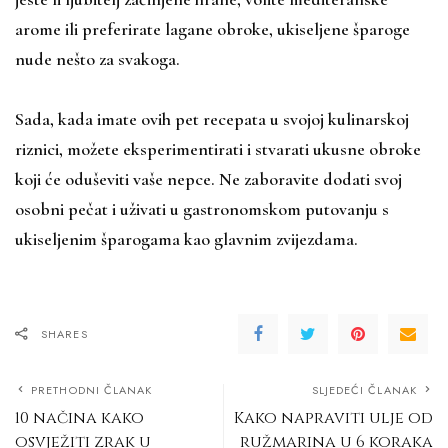
arome ili preferirate lagane obroke, ukiseljene šparoge
nude nešto za svakoga.
Sada, kada imate ovih pet recepata u svojoj kulinarskoj
riznici, možete eksperimentirati i stvarati ukusne obroke
koji će oduševiti vaše nepce. Ne zaboravite dodati svoj
osobni pečat i uživati u gastronomskom putovanju s
ukiseljenim šparogama kao glavnim zvijezdama.
SHARES
PRETHODNI ČLANAK
SLJEDEĆI ČLANAK
10 načina kako
Kako napraviti ulje od
osvježiti zrak u
ružmarina u 6 koraka