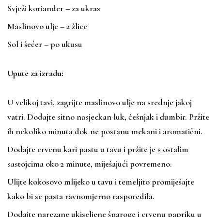
Svježi koriander – za ukras
Maslinovo ulje – 2 žlice
Sol i šećer – po ukusu
Upute za izradu:
U velikoj tavi, zagrijte maslinovo ulje na srednje jakoj
vatri. Dodajte sitno nasjeckan luk, češnjak i đumbir. Pržite
ih nekoliko minuta dok ne postanu mekani i aromatični.
Dodajte crvenu kari pastu u tavu i pržite je s ostalim
sastojcima oko 2 minute, miješajući povremeno.
Ulijte kokosovo mlijeko u tavu i temeljito promiješajte
kako bi se pasta ravnomjerno rasporedila.
Dodajte narezane ukiseljene šparoge i crvenu papriku u