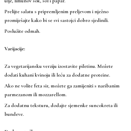
ulje, limunov sok, sol i papar.
Prelijte salatu s pripremljenim preljevom i nježno
promiješajte kako bi se svi sastojci dobro sjedinili.
Poslužite odmah.
Varijacije:
Za vegetarijansku verziju izostavite piletinu. Možete
dodati kuhani kvinoju ili leću za dodatne proteine.
Ako ne volite feta sir, možete ga zamijeniti s naribanim
parmezanom ili mozzarellom.
Za dodatnu teksturu, dodajte sjemenke suncokreta ili
bundeve.