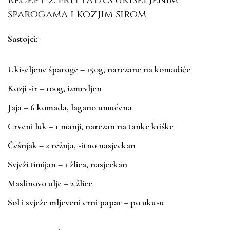
šparogama i kozjim sirom
Sastojci:
Ukiseljene šparoge – 150g, narezane na komadiće
Kozji sir – 100g, izmrvljen
Jaja – 6 komada, lagano umućena
Crveni luk – 1 manji, narezan na tanke kriške
Češnjak – 2 režnja, sitno nasjeckan
Svježi timijan – 1 žlica, nasjeckan
Maslinovo ulje – 2 žlice
Sol i svježe mljeveni crni papar – po ukusu