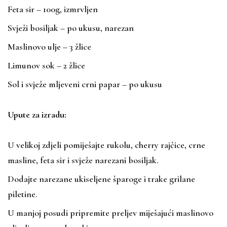
Feta sir – 100g, izmrvljen
Svježi bosiljak – po ukusu, narezan
Maslinovo ulje – 3 žlice
Limunov sok – 2 žlice
Sol i svježe mljeveni crni papar – po ukusu
Upute za izradu:
U velikoj zdjeli pomiješajte rukolu, cherry rajčice, crne
masline, feta sir i svježe narezani bosiljak.
Dodajte narezane ukiseljene šparoge i trake
grilane
piletine
.
U manjoj posudi pripremite preljev miješajući maslinovo