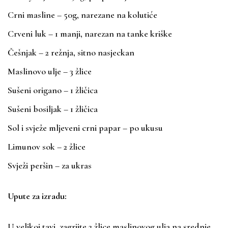
Crni masline – 50g, narezane na kolutiće
Crveni luk – 1 manji, narezan na tanke kriške
Češnjak – 2 režnja, sitno nasjeckan
Maslinovo ulje – 3 žlice
Sušeni origano – 1 žličica
Sušeni bosiljak – 1 žličica
Sol i svježe mljeveni crni papar – po ukusu
Limunov sok – 2 žlice
Svježi peršin – za ukras
Upute za izradu:
U velikoj tavi, zagrijte 2 žlice maslinovog ulja na srednje