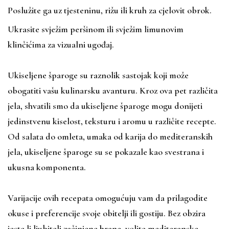
Poslužite ga uz tjesteninu, rižu ili kruh za cjelovit obrok.
Ukrasite svježim peršinom ili svježim limunovim
klinčićima za vizualni ugođaj.
Ukiseljene šparoge su raznolik sastojak koji može
obogatiti vašu kulinarsku avanturu. Kroz ova pet različita
jela, shvatili smo da ukiseljene šparoge mogu donijeti
jedinstvenu kiselost, teksturu i aromu u različite recepte.
Od salata do omleta, umaka od karija do mediteranskih
jela, ukiseljene šparoge su se pokazale kao svestrana i
ukusna komponenta.
Varijacije ovih recepata omogućuju vam da prilagodite
okuse i preferencije svoje obitelji ili gostiju. Bez obzira
jeste li ljubitelj začinjene hrane, volite mediteranske