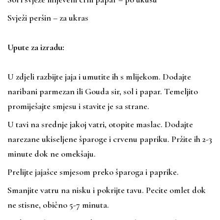
Svježi peršin – za ukras
Upute za izradu:
U zdjeli razbijte jaja i umutite ih s mlijekom. Dodajte
naribani parmezan ili Gouda sir, sol i papar. Temeljito
promiješajte smjesu i stavite je sa strane.
U tavi na srednje jakoj vatri, otopite maslac. Dodajte
narezane ukiseljene šparoge i crvenu papriku. Pržite ih 2-3
minute dok ne omekšaju.
Prelijte jajašce smjesom preko šparoga i paprike.
Smanjite vatru na nisku i pokrijte tavu. Pecite omlet dok
ne stisne, obično 5-7 minuta.