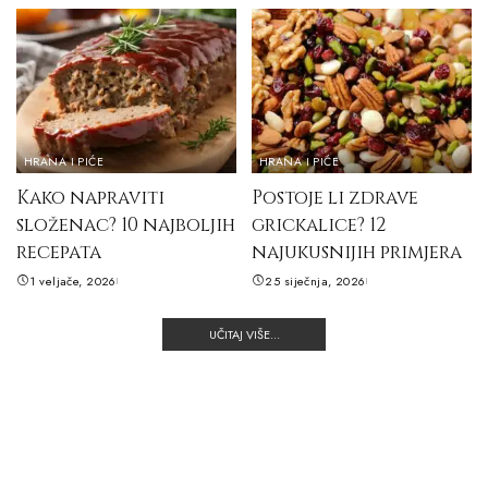
HRANA I PIĆE
HRANA I PIĆE
Kako napraviti
Postoje li zdrave
složenac? 10 najboljih
grickalice? 12
recepata
najukusnijih primjera
1 veljače, 2026
25 siječnja, 2026
UČITAJ VIŠE...