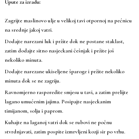
Upute za izradu:
Zagrijte maslinovo ulje u velikoj tavi otpornoj na pećnicu
na srednje jakoj vatri.
Dodajte narezani luk i pržite dok ne postane staklast,
zatim dodajte sitno nasjeckani češnjak i pržite još
nekoliko minuta.
Dodajte narezane ukiseljene šparoge i pržite nekoliko
minuta dok se ne zagriju.
Ravnomjerno rasporedite smjesu u tavi, a zatim prelijte
lagano umućenim jajima. Posipajte nasjeckanim
timijanom, solju i paprom.
Kuhajte na laganoj vatri dok se rubovi ne počnu
stvrdnjavati, zatim pospite izmrvljeni kozji sir po vrhu.