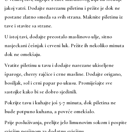
jakoj vatri. Dodajte narezanu piletinu i pržite je dok ne
postane zlatno smeđa sa svih strana. Maknite piletinu iz
tave i stavite sa strane.
U istoj tavi, dodajte preostalo maslinovo ulje, sitno
nasjeckani češnjak i crveni luk. Pržite ih nekoliko minuta
dok ne omekšaju.
Vratite piletinu u tavu i dodajte narezane ukiseljene
šparoge, cherry rajčice i crne masline. Dodajte origano,
bosiljak, sol i crni papar po ukusu. Promiješajte sve
sastojke kako bi se dobro sjedinili.
Pokrijte tavu i kuhajte još 5-7 minuta, dok piletina ne
bude potpuno kuhana, a povrće omekšalo.
Prije posluživanja, prelijte jelo limunovim sokom i pospite
svježim peršinom za dodatnu svježinu.