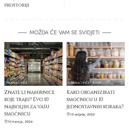
prostoriji
MOŽDA ĆE VAM SE SVIDJETI
HRANA I PIĆE
HRANA I PIĆE
ŽIVOT
Znate li namirnice
Kako organizirati
koje traju? Evo 10
smočnicu u 10
najboljih za vašu
jednostavnih koraka?
smočnicu
15 veljače, 2026
10 travnja, 2026