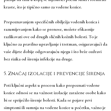
kraste, što je tipično samo za vodene kozice.
Prepoznavanjem specifičnih obilježja vodenih kozica i
razumijevanjem kako se prenose, možete efikasnije
razlikovati ove od drugih sličnih kožnih bolesti. To je
ključno za pravilno upravljanje i tretman, osiguravajući da
vaše dijete dobije odgovarajuću njegu i što brže ozdravi
bez rizika od širenja infekcije na druge.
5. Značaj izolacije i prevencije širenja
Peti ključni aspekt u procesu kako prepoznati vodene
kozice odnosi se na važnost izolacije zaražene osobe kako
bi se spriječilo širenje bolesti. Kada se pojave prvi
simptomi ili sumnja na vodene kozice u početku, važno je