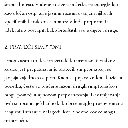
širenja bolesti. Vodene kozice u početku mogu izgledati
kao običan osip, ali s jasnim razumijevanjem njihovih
specifičnih karakteristika možete brže prepoznati i
adekvatno postupiti kako bi zaštitili svoje dijete i druge.
2. Prateći simptomi
Drugi važan korak u procesu kako prepoznati vodene
kozice jest prepoznavanje pratećih simptoma koji se
javljaju zajedno s osipom. Kada se pojave vodene kozice u
početku, često su praćene nizom drugih simptoma koji
mogu pomoći u njihovom prepoznavanju. Razumijevanje
ovih simptoma je ključno kako bi se moglo pravovremeno
reagirati i smanjiti nelagodu koju vodene kozice mogu
prouzročiti.