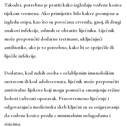
Također, potrebno je pratiti kako izgledaju vodene kozice
tijekom vremena. Ako primijetite bilo kakve promjene u
izgledu osipa, kao što su povećana crvenila, gnoj, ili drugi
znakovi infekcije, odmah se obratite liječniku. Liječnik
može preporučiti dodatne tretmane, uključujući
antibiotike, ako je to potrebno, kako bi se spriječile ili
liječile infekcije.
Dodatno, kod nekih osoba s oslabljenim imunološkim
sustavom ili kod adolescenata, liječnik može preporučiti
antiviralne lijekove koji mogu pomoći u smanjenju težine
bolesti i ubrzati oporavak. Pravovremeno liječenje i
odgovarajuća medicinska skrb ključni su za osiguravanje
da vodene kozice prođu s minimalnim nelagodama i
rizicima.