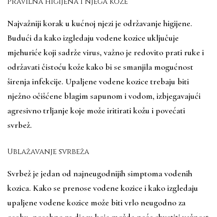
Pravilna higijena i njega kože
Najvažniji korak u kućnoj njezi je održavanje higijene.
Budući da kako izgledaju vodene kozice uključuje
mjehuriće koji sadrže virus, važno je redovito prati ruke i
održavati čistoću kože kako bi se smanjila mogućnost
širenja infekcije. Upaljene vodene kozice trebaju biti
nježno očišćene blagim sapunom i vodom, izbjegavajući
agresivno trljanje koje može iritirati kožu i povećati
svrbež.
Ublažavanje svrbeža
Svrbež je jedan od najneugodnijih simptoma vodenih
kozica. Kako se prenose vodene kozice i kako izgledaju
upaljene vodene kozice može biti vrlo neugodno za