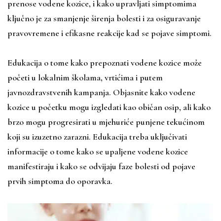
prenose vodene kozice, i kako upravljati simptomima
ključno je za smanjenje širenja bolesti i za osiguravanje
pravovremene i efikasne reakcije kad se pojave simptomi.
Edukacija o tome kako prepoznati vodene kozice može
početi u lokalnim školama, vrtićima i putem
javnozdravstvenih kampanja. Objasnite kako vodene
kozice u početku mogu izgledati kao običan osip, ali kako
brzo mogu progresirati u mjehuriće punjene tekućinom
koji su izuzetno zarazni. Edukacija treba uključivati
informacije o tome kako se upaljene vodene kozice
manifestiraju i kako se odvijaju faze bolesti od pojave
prvih simptoma do oporavka.