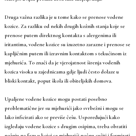
Druga važna razlika je u tome kako se prenose vodene
kozice. Za razliku od nekih drugih kožnih stanja koje se
prenose putem direktnog kontakta s alergenima ili
iritantima, vodene kozice su izuzetno zarazne i prenose se
kapljičnim putem ili izravnim kontaktom s tekućinom iz
mjehurića. To znači da je vjerojatnost širenja vodenih
kozica visoka u zajednicama gdje ljudi često dolaze u
bliski kontakt, poput škola ili obiteljskih domova.
Upaljene vodene kozice mogu postati posebno
problematične jer su mjehurići jako svrbežni i mogu se
lako inficirati ako se previše češu. Uspoređujući kako
izgledaju vodene kozice s drugim osipima, treba obratiti
pažnju na fazu u kojoj se mjehurići počnu sušiti i formirati