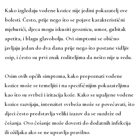
Kako izgledaju vodene kozice nije jedini pokazatelj ove
bolesti. Često, prije nego što se pojave karakteristični
mjehurići, djeca mogu iskusiti groznicu, umor, gubitak
apetita, i blagu glavobolju. Ovi simptomi se obično
javljaju jedan do dva dana prije nego što postane vidljiv
osip, i često su prvi znak roditeljima da nešto nije u redu.
Osim ovih općih simptoma, kako prepoznati vodene
kozice može se temeljiti i na specifičnijim pokazateljima
kao što su svrbež i iritacija kože. Kako se upaljene vodene
kozice razvijaju, intenzitet svrbeža može se povećavati, što
djeci često predstavlja veliki izazov da se suzdrže od
češanja. Ovo češanje može dovesti do dodatnih infekcija
ili ožiljaka ako se ne upravlja pravilno.