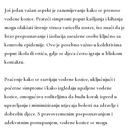
Još jedan važan aspekt je razumijevanje kako se prenose
vodene kozice. Prateći simptomi poput kašljanja i kihanja
mogu olakšati širenje virusa varicella zoster, što znači da je
brzo prepoznavanje i izolacija zaražene osobe ključno za
kontrolu epidemije. Ovo je posebno važno u kolektivima
poput škola ili vrtića, gdje se djeca često igraju u bliskom
kontaktu.
Praćenje kako se razvijaju vodene kozice, uključujući i
početne simptome i kako izgledaju upaljene vodene
kozice, omogućava roditeljima da budu korak ispred u
upravljanju i minimiziranju utjecaja bolesti na zdravlje i
dobrobit djece. S pravovremenim prepoznavanjem i
adekvatnim postupanjem, vodene kozice se mogu