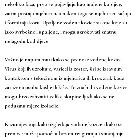
nekoliko faza; prvo se pojavljuju kao malene kapljice,
zatim postaju mjehurići, a nakon toga se mjehurići isušuju
i formiraju koru. Upaljene vodene kozice su one koje su
jako svrbežne i upaljene, i mogu uzrokovati znatnu
nelagodu kod djece.
Važno je napomenuti kako se prenose vodene kozice.
Virus koji ih uzrokuje, varicella zoster, širi se izravnim
kontaktom s tekućinom iz mjehurića ili kroz zrak kada
zaražena osoba kašlje ili kiše. To znači da vodene kozice
mogu brzo zahvatiti velike skupine ljudi ako se ne
poduzmu mjere izolacije.
Razumijevanje kako izgledaju vodene kozice i kako se
prenose može pomoći u brzom reagiranju i smanjenju