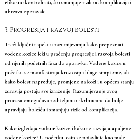
efikasno kontrolirati, što smanjuje rizik od komplikacija i
ubrzava oporavak.
3. Progresija i razvoj bolesti
Treći ključni aspekt u razumijevanju kako prepoznati
vodene kozice leži u praćenju progresije i razvoja bolesti
od njenih početnih faza do oporavka. Vodene kozice u
početku se manifestiraju kroz osip i blage simptome, ali
kako bolest napreduje, promjene na koži i u općem stanju
zdravlja postaju sve izraženije. Razumijevanje ovog
procesa omogućava roditeljima i skrbnicima da bolje
upravljaju bolešću i smanjuju rizik od komplikacija.
Kako izgledaju vodene kozice i kako se razvijaju upaljene
vodene kozice? U početku, osip se pojavljuje kao male