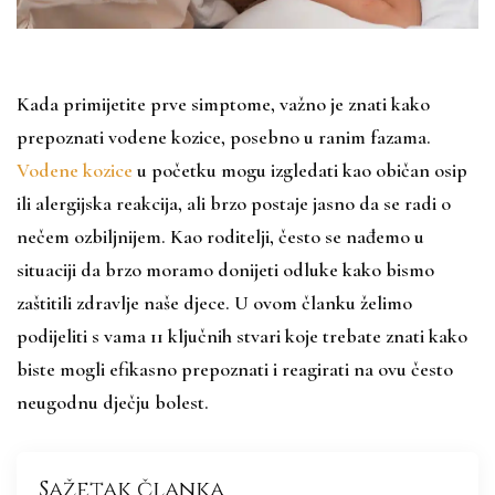
Kada primijetite prve simptome, važno je znati kako
prepoznati vodene kozice, posebno u ranim fazama.
Vodene kozice
u početku mogu izgledati kao običan osip
ili alergijska reakcija, ali brzo postaje jasno da se radi o
nečem ozbiljnijem. Kao roditelji, često se nađemo u
situaciji da brzo moramo donijeti odluke kako bismo
zaštitili zdravlje naše djece. U ovom članku želimo
podijeliti s vama 11 ključnih stvari koje trebate znati kako
biste mogli efikasno prepoznati i reagirati na ovu često
neugodnu dječju bolest.
Sažetak članka