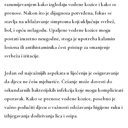
razumijevanjem kako izgledaju vodene kozice i kako se
prenose. Nakon što je dijagnoza potvrđena, fokus se
stavlja na ublažavanje simptoma koji uključuju svrbež,
bol, i opću nelagodu. Upaljene vodene kozice mogu
postati izuzetno neugodne, stoga je upotreba kalamin
losiona ili antihistaminika čest pristup za smanjenje
svrbeža i iritacije.
Jedan od najvažnijih aspekata u liječenju je osiguravanje
da djeca ne češu mjehuriće. Češanje može dovesti do
sekundarnih bakterijskih infekcija koje mogu komplicirati
oporavak. Kako se prenose vodene kozice, posebno je
važno podučiti djecu o važnosti održavanja higijene ruku i
izbjegavanja dodirivanja lica i osipa.