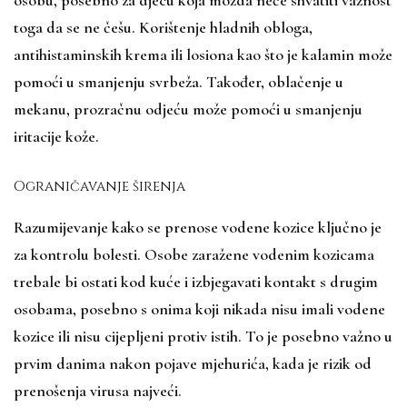
osobu, posebno za djecu koja možda neće shvatiti važnost
toga da se ne češu. Korištenje hladnih obloga,
antihistaminskih krema ili losiona kao što je kalamin može
pomoći u smanjenju svrbeža. Također, oblačenje u
mekanu, prozračnu odjeću može pomoći u smanjenju
iritacije kože.
Ograničavanje širenja
Razumijevanje kako se prenose vodene kozice ključno je
za kontrolu bolesti. Osobe zaražene vodenim kozicama
trebale bi ostati kod kuće i izbjegavati kontakt s drugim
osobama, posebno s onima koji nikada nisu imali vodene
kozice ili nisu cijepljeni protiv istih. To je posebno važno u
prvim danima nakon pojave mjehurića, kada je rizik od
prenošenja virusa najveći.