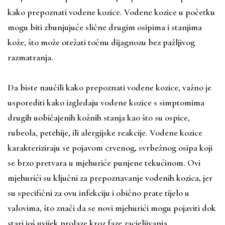
kako prepoznati vodene kozice. Vodene kozice u početku
mogu biti zbunjujuće slične drugim osipima i stanjima
kože, što može otežati točnu dijagnozu bez pažljivog
razmatranja.
Da biste naučili kako prepoznati vodene kozice, važno je
usporediti kako izgledaju vodene kozice s simptomima
drugih uobičajenih kožnih stanja kao što su ospice,
rubeola, petehije, ili alergijske reakcije. Vodene kozice
karakteriziraju se pojavom crvenog, svrbežnog osipa koji
se brzo pretvara u mjehuriće punjene tekućinom. Ovi
mjehurići su ključni za prepoznavanje vodenih kozica, jer
su specifični za ovu infekciju i obično prate tijelo u
valovima, što znači da se novi mjehurići mogu pojaviti dok
stari još uvijek prolaze kroz faze zacjeljivanja.