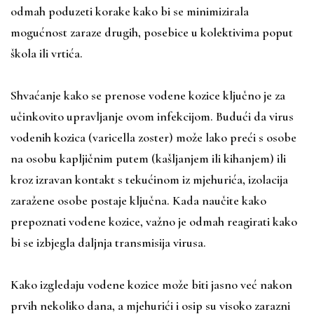
odmah poduzeti korake kako bi se minimizirala
mogućnost zaraze drugih, posebice u kolektivima poput
škola ili vrtića.
Shvaćanje kako se prenose vodene kozice ključno je za
učinkovito upravljanje ovom infekcijom. Budući da virus
vodenih kozica (varicella zoster) može lako preći s osobe
na osobu kapljičnim putem (kašljanjem ili kihanjem) ili
kroz izravan kontakt s tekućinom iz mjehurića, izolacija
zaražene osobe postaje ključna. Kada naučite kako
prepoznati vodene kozice, važno je odmah reagirati kako
bi se izbjegla daljnja transmisija virusa.
Kako izgledaju vodene kozice može biti jasno već nakon
prvih nekoliko dana, a mjehurići i osip su visoko zarazni