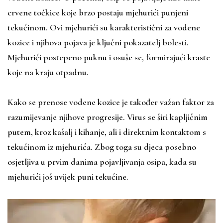
crvene točkice koje brzo postaju mjehurići punjeni
tekućinom. Ovi mjehurići su karakteristični za vodene
kozice i njihova pojava je ključni pokazatelj bolesti.
Mjehurići postepeno puknu i osuše se, formirajući kraste
koje na kraju otpadnu.
Kako se prenose vodene kozice je također važan faktor za
razumijevanje njihove progresije. Virus se širi kapljičnim
putem, kroz kašalj i kihanje, ali i direktnim kontaktom s
tekućinom iz mjehurića. Zbog toga su djeca posebno
osjetljiva u prvim danima pojavljivanja osipa, kada su
mjehurići još uvijek puni tekućine.