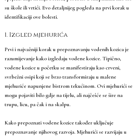
su škole ili vrtići. Evo detaljnijeg pogleda na prvi korak u
identifikaciji ove bolesti.
1. Izgled mjehurića
Prvi i najvažniji korak u prepoznavanju vodenih kozica je
razumijevanje kako izgledaju vodene kozice. Tipično,
vodene kozice u početku se manifestiraju kao crveni,
svrbežni osipi koji se brzo transformiraju u malene
mjehuriće napunjene bistrom tekućinom. Ovi mjehurići se
mogu pojaviti bilo gdje na tijelu, ali najčešće se šire na
trupu, licu, pa čak i na skalpu.
Kako prepoznati vodene kozice također uključuje
prepoznavanje njihovog razvoja. Mjehurići se razvijaju u