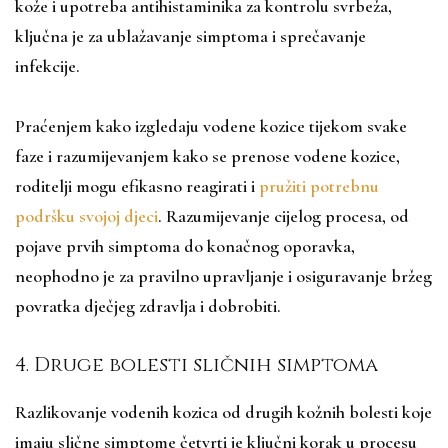
kože i upotreba antihistaminika za kontrolu svrbeža,
ključna je za ublažavanje simptoma i sprečavanje
infekcije.
Praćenjem kako izgledaju vodene kozice tijekom svake
faze i razumijevanjem kako se prenose vodene kozice,
roditelji mogu efikasno reagirati i
pružiti potrebnu
podršku svojoj djeci
. Razumijevanje cijelog procesa, od
pojave prvih simptoma do konačnog oporavka,
neophodno je za pravilno upravljanje i osiguravanje bržeg
povratka dječjeg zdravlja i dobrobiti.
4. Druge bolesti sličnih simptoma
Razlikovanje vodenih kozica od drugih kožnih bolesti koje
imaju slične simptome četvrti je ključni korak u procesu