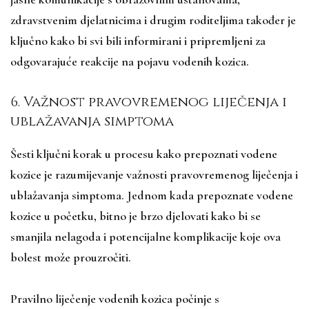
zdravstvenim djelatnicima i drugim roditeljima također je
ključno kako bi svi bili informirani i pripremljeni za
odgovarajuće reakcije na pojavu vodenih kozica.
6. Važnost pravovremenog liječenja i
ublažavanja simptoma
Šesti ključni korak u procesu kako prepoznati vodene
kozice je razumijevanje važnosti pravovremenog liječenja i
ublažavanja simptoma. Jednom kada prepoznate vodene
kozice u početku, bitno je brzo djelovati kako bi se
smanjila nelagoda i potencijalne komplikacije koje ova
bolest može prouzročiti.
Pravilno liječenje vodenih kozica počinje s