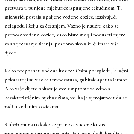
pretvara u punjene mjehuriće ispunjene tekućinom. Ti
mjehurići postaju upaljene vodene kozice, izazivajući
nelagodu i želju za češanjem. Važno je naučiti kako se
prenose vodene kozice, kako biste mogli poduzeti mjere
za sprječavanje širenja, posebno ako u kući imate više
djece.
Kako prepoznati vodene kozice? Osim po izgledu, ključni
pokazatelji su visoka temperatura, gubitak apetita i umor.
Ako vaše dijete pokazuje ove simptome zajedno s
karakterističnim mjehurićima, velika je vjerojatnost da se
radi o vodenim kozicama.
S obzirom na to kako se prenose vodene kozice,
pravovremeno prepoznavanje i izolacija oboljelog djeteta