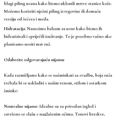
blagi piling usana kako bismo uklonili mrtve stanice kože.
Možemo koristiti nježni piling iz trgovine ili domaću
verziju od šećera i meda.
Hidratacija
: Nanesimo balzam za usne kako bismo ih
hidratizirali i spriječili isušivanje. To je posebno važno ako
planiramo nositi mat ruž.
Odaberite odgovarajuću nijansu
Kada razmišljamo kako se našminkati za svadbu, boja ruža
trebala bi se uskladiti s našim tenom, stilom i ostatkom
šminke:
Neutralne nijanse
: Idealne su za prirodan izgled i
savršeno se slažu s naglašenim očima. Tonovi breskve,