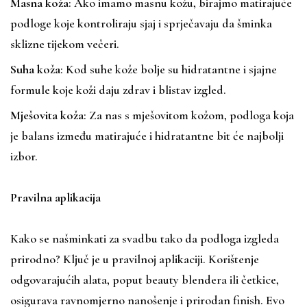
Masna koža
: Ako imamo masnu kožu, birajmo matirajuće
podloge koje kontroliraju sjaj i sprječavaju da šminka
sklizne tijekom večeri.
Suha koža
: Kod suhe kože bolje su hidratantne i sjajne
formule koje koži daju zdrav i blistav izgled.
Mješovita koža
: Za nas s mješovitom kožom, podloga koja
je balans između matirajuće i hidratantne bit će najbolji
izbor.
Pravilna aplikacija
Kako se našminkati za svadbu tako da podloga izgleda
prirodno? Ključ je u pravilnoj aplikaciji. Korištenje
odgovarajućih alata, poput beauty blendera ili četkice,
osigurava ravnomjerno nanošenje i prirodan finish. Evo