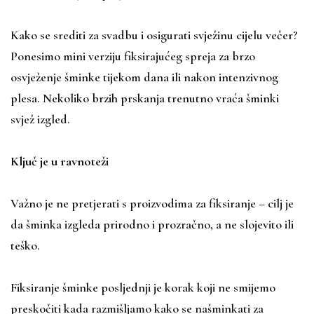
Kako se srediti za svadbu i osigurati svježinu cijelu večer?
Ponesimo mini verziju fiksirajućeg spreja za brzo
osvježenje šminke tijekom dana ili nakon intenzivnog
plesa. Nekoliko brzih prskanja trenutno vraća šminki
svjež izgled.
Ključ je u ravnoteži
Važno je ne pretjerati s proizvodima za fiksiranje – cilj je
da šminka izgleda prirodno i prozračno, a ne slojevito ili
teško.
Fiksiranje šminke posljednji je korak koji ne smijemo
preskočiti kada razmišljamo kako se našminkati za