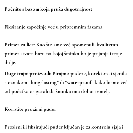
Počnite s bazom koja pruža dugotrajnost
Fiksiranje započinje već u pripremnim fazama:
Primer za lice
: Kao što smo već spomenuli, kvalitetan
primer stvara bazu na kojoj šminka bolje prijanja i traje
dulje.
Dugotrajni proizvodi
: Birajmo pudere, korektore i sjenila
s oznakom “long-lasting” ili “waterproof” kako bismo već
od početka osigurali da šminka ima dobar temelj.
Koristite prozirni puder
Prozirni ili fiksirajući puder ključan je za kontrolu sjaja i