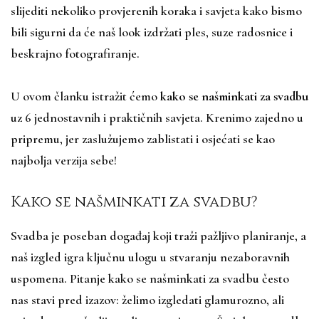
slijediti nekoliko provjerenih koraka i savjeta kako bismo
bili sigurni da će naš look izdržati ples, suze radosnice i
beskrajno fotografiranje.
U ovom članku istražit ćemo
kako se našminkati za svadbu
uz 6 jednostavnih i praktičnih savjeta. Krenimo zajedno u
pripremu, jer zaslužujemo zablistati i osjećati se kao
najbolja verzija sebe!
Kako se našminkati za svadbu?
Svadba je poseban događaj koji traži pažljivo planiranje, a
naš izgled igra ključnu ulogu u stvaranju nezaboravnih
uspomena. Pitanje kako se našminkati za svadbu često
nas stavi pred izazov: želimo izgledati glamurozno, ali