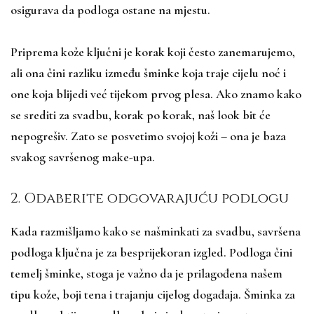
osigurava da podloga ostane na mjestu.
Priprema kože ključni je korak koji često zanemarujemo,
ali ona čini razliku između šminke koja traje cijelu noć i
one koja blijedi već tijekom prvog plesa. Ako znamo kako
se srediti za svadbu, korak po korak, naš look bit će
nepogrešiv. Zato se posvetimo svojoj koži – ona je baza
svakog savršenog make-upa.
2. Odaberite odgovarajuću podlogu
Kada razmišljamo kako se našminkati za svadbu, savršena
podloga ključna je za besprijekoran izgled. Podloga čini
temelj šminke, stoga je važno da je prilagođena našem
tipu kože, boji tena i trajanju cijelog događaja. Šminka za