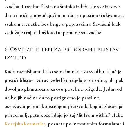
svadbu. Pravilno fiksirana šminka izdržat će sve izazove
dana i noći, omogućujući nam da se opustimo i uživamo u
svakom trenutku bez brige o popravcima. Savršeni look
zaslužuje trajati, baš kao i uspomene sa svadbe!
6. Osvježite ten za prirodan i blistav
izgled
Kada razmišljamo kako se našminkati za svadbu, ključ je
postići blistav i zdrav izgled koji djeluje prirodno, ali ipak
dovoljno glamurozno za ovu posebnu prigodu. Jedan od
najboljih načina da to postignemo je pravilno
osvježavanje tena korištenjem proizvoda koji naglašavaju
prirodnu ljepotu kože i daju joj taj “lit from within” efekt.
Korejska kozmetika
, poznata po inovativnim formulama i