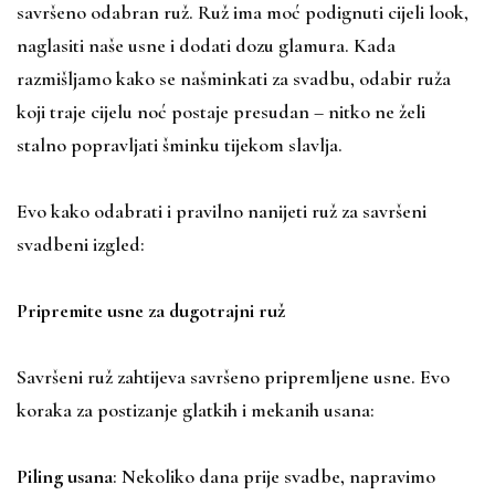
savršeno odabran ruž. Ruž ima moć podignuti cijeli look,
naglasiti naše usne i dodati dozu glamura. Kada
razmišljamo kako se našminkati za svadbu, odabir ruža
koji traje cijelu noć postaje presudan – nitko ne želi
stalno popravljati šminku tijekom slavlja.
Evo kako odabrati i pravilno nanijeti ruž za savršeni
svadbeni izgled:
Pripremite usne za dugotrajni ruž
Savršeni ruž zahtijeva savršeno pripremljene usne. Evo
koraka za postizanje glatkih i mekanih usana:
Piling usana
: Nekoliko dana prije svadbe, napravimo