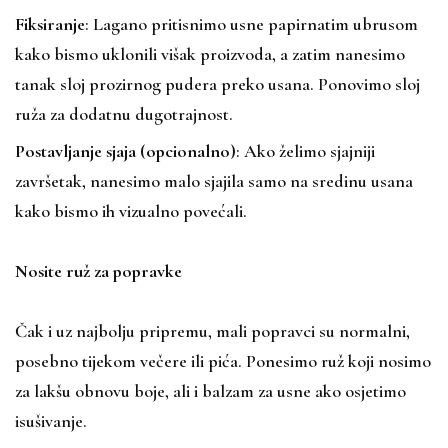
Fiksiranje
: Lagano pritisnimo usne papirnatim ubrusom
kako bismo uklonili višak proizvoda, a zatim nanesimo
tanak sloj prozirnog pudera preko usana. Ponovimo sloj
ruža za dodatnu dugotrajnost.
Postavljanje sjaja (opcionalno)
: Ako želimo sjajniji
završetak, nanesimo malo sjajila samo na sredinu usana
kako bismo ih vizualno povećali.
Nosite ruž za popravke
Čak i uz najbolju pripremu, mali popravci su normalni,
posebno tijekom večere ili pića. Ponesimo ruž koji nosimo
za lakšu obnovu boje, ali i balzam za usne ako osjetimo
isušivanje.