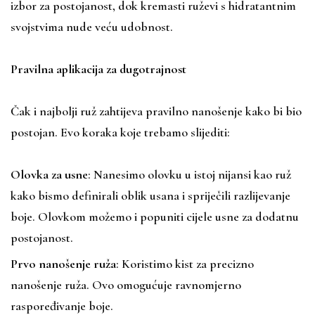
izbor za postojanost, dok kremasti ruževi s hidratantnim
svojstvima nude veću udobnost.
Pravilna aplikacija za dugotrajnost
Čak i najbolji ruž zahtijeva pravilno nanošenje kako bi bio
postojan. Evo koraka koje trebamo slijediti:
Olovka za usne
: Nanesimo olovku u istoj nijansi kao ruž
kako bismo definirali oblik usana i spriječili razlijevanje
boje. Olovkom možemo i popuniti cijele usne za dodatnu
postojanost.
Prvo nanošenje ruža
: Koristimo kist za precizno
nanošenje ruža. Ovo omogućuje ravnomjerno
raspoređivanje boje.