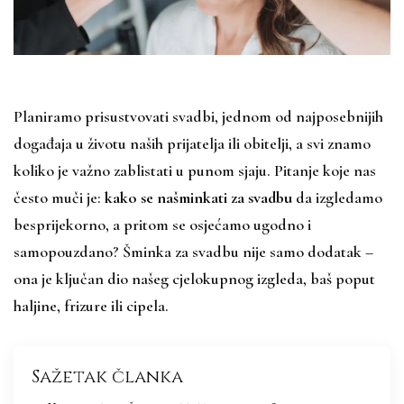
Planiramo prisustvovati svadbi, jednom od najposebnijih
događaja u životu naših prijatelja ili obitelji, a svi znamo
koliko je važno zablistati u punom sjaju. Pitanje koje nas
često muči je:
kako se našminkati za svadbu
da izgledamo
besprijekorno, a pritom se osjećamo ugodno i
samopouzdano? Šminka za svadbu nije samo dodatak –
ona je ključan dio našeg cjelokupnog izgleda, baš poput
haljine, frizure ili cipela.
Sažetak članka