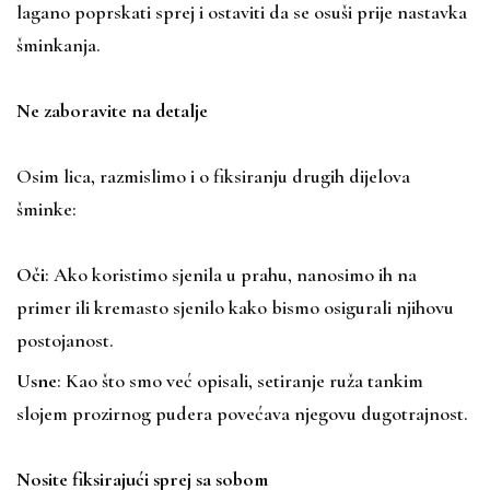
lagano poprskati sprej i ostaviti da se osuši prije nastavka
šminkanja.
Ne zaboravite na detalje
Osim lica, razmislimo i o fiksiranju drugih dijelova
šminke:
Oči
: Ako koristimo sjenila u prahu, nanosimo ih na
primer ili kremasto sjenilo kako bismo osigurali njihovu
postojanost.
Usne
: Kao što smo već opisali, setiranje ruža tankim
slojem prozirnog pudera povećava njegovu dugotrajnost.
Nosite fiksirajući sprej sa sobom