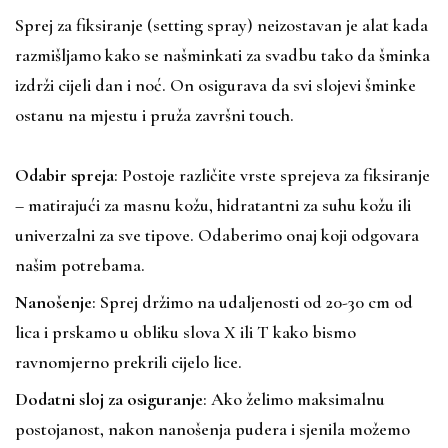
Sprej za fiksiranje (setting spray) neizostavan je alat kada
razmišljamo kako se našminkati za svadbu tako da šminka
izdrži cijeli dan i noć. On osigurava da svi slojevi šminke
ostanu na mjestu i pruža završni touch.
Odabir spreja
: Postoje različite vrste sprejeva za fiksiranje
– matirajući za masnu kožu, hidratantni za suhu kožu ili
univerzalni za sve tipove. Odaberimo onaj koji odgovara
našim potrebama.
Nanošenje
: Sprej držimo na udaljenosti od 20-30 cm od
lica i prskamo u obliku slova X ili T kako bismo
ravnomjerno prekrili cijelo lice.
Dodatni sloj za osiguranje
: Ako želimo maksimalnu
postojanost, nakon nanošenja pudera i sjenila možemo