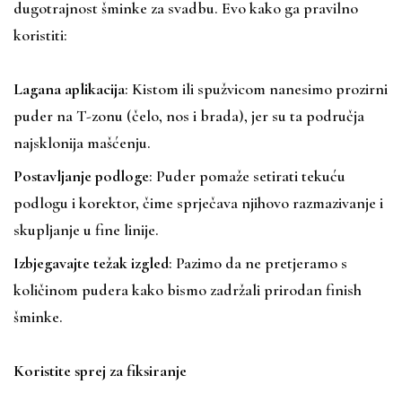
dugotrajnost šminke za svadbu. Evo kako ga pravilno
koristiti:
Lagana aplikacija
: Kistom ili spužvicom nanesimo prozirni
puder na T-zonu (čelo, nos i brada), jer su ta područja
najsklonija mašćenju.
Postavljanje podloge
: Puder pomaže setirati tekuću
podlogu i korektor, čime sprječava njihovo razmazivanje i
skupljanje u fine linije.
Izbjegavajte težak izgled
: Pazimo da ne pretjeramo s
količinom pudera kako bismo zadržali prirodan finish
šminke.
Koristite sprej za fiksiranje