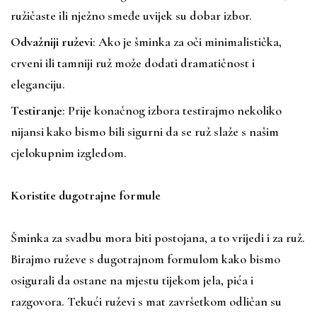
ružičaste ili nježno smeđe uvijek su dobar izbor.
Odvažniji ruževi
: Ako je šminka za oči minimalistička,
crveni ili tamniji ruž može dodati dramatičnost i
eleganciju.
Testiranje
: Prije konačnog izbora testirajmo nekoliko
nijansi kako bismo bili sigurni da se ruž slaže s našim
cjelokupnim izgledom.
Koristite dugotrajne formule
Šminka za svadbu mora biti postojana, a to vrijedi i za ruž.
Birajmo ruževe s dugotrajnom formulom kako bismo
osigurali da ostane na mjestu tijekom jela, pića i
razgovora. Tekući ruževi s mat završetkom odličan su