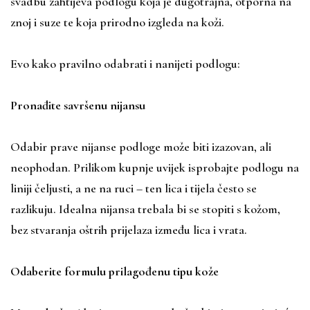
svadbu zahtijeva podlogu koja je dugotrajna, otporna na
znoj i suze te koja prirodno izgleda na koži.
Evo kako pravilno odabrati i nanijeti podlogu:
Pronađite savršenu nijansu
Odabir prave nijanse podloge može biti izazovan, ali
neophodan. Prilikom kupnje uvijek isprobajte podlogu na
liniji čeljusti, a ne na ruci – ten lica i tijela često se
razlikuju. Idealna nijansa trebala bi se stopiti s kožom,
bez stvaranja oštrih prijelaza između lica i vrata.
Odaberite formulu prilagođenu tipu kože