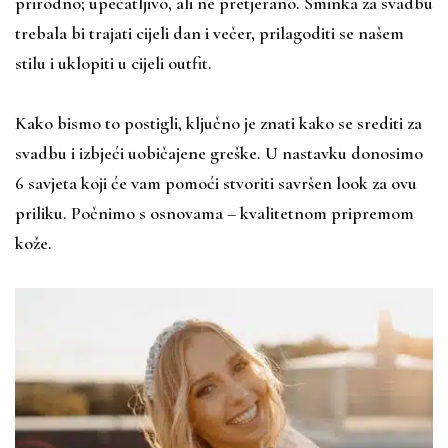
prirodno; upečatljivo, ali ne pretjerano. Šminka za svadbu
trebala bi trajati cijeli dan i večer, prilagoditi se našem
stilu i uklopiti u cijeli outfit.
Kako bismo to postigli, ključno je znati kako se srediti za
svadbu i izbjeći uobičajene greške. U nastavku donosimo
6 savjeta koji će vam pomoći stvoriti savršen look za ovu
priliku. Počnimo s osnovama – kvalitetnom pripremom
kože.