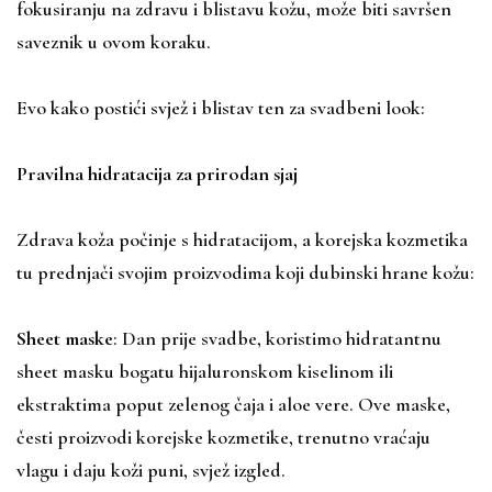
fokusiranju na zdravu i blistavu kožu, može biti savršen
saveznik u ovom koraku.
Evo kako postići svjež i blistav ten za svadbeni look:
Pravilna hidratacija za prirodan sjaj
Zdrava koža počinje s hidratacijom, a korejska kozmetika
tu prednjači svojim proizvodima koji dubinski hrane kožu:
Sheet maske
: Dan prije svadbe, koristimo hidratantnu
sheet masku bogatu hijaluronskom kiselinom ili
ekstraktima poput zelenog čaja i aloe vere. Ove maske,
česti proizvodi korejske kozmetike, trenutno vraćaju
vlagu i daju koži puni, svjež izgled.