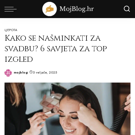
LJEPOTA
Kako se našminkati za
svadbu? 6 savjeta za top
izgled
mojblog
5 veljače, 2025
Posted
by