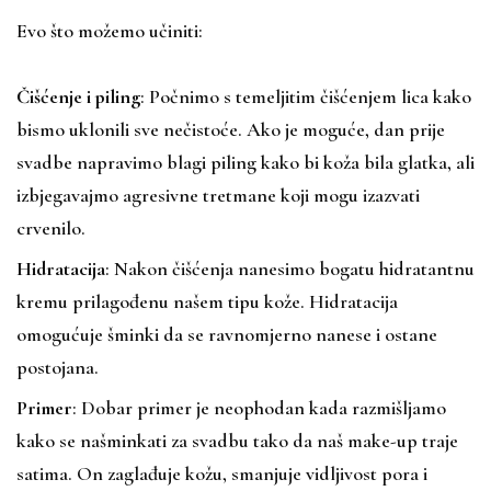
Evo što možemo učiniti:
Čišćenje i piling
: Počnimo s temeljitim čišćenjem lica kako
bismo uklonili sve nečistoće. Ako je moguće, dan prije
svadbe napravimo blagi piling kako bi koža bila glatka, ali
izbjegavajmo agresivne tretmane koji mogu izazvati
crvenilo.
Hidratacija
: Nakon čišćenja nanesimo bogatu hidratantnu
kremu prilagođenu našem tipu kože. Hidratacija
omogućuje šminki da se ravnomjerno nanese i ostane
postojana.
Primer
: Dobar primer je neophodan kada razmišljamo
kako se našminkati za svadbu tako da naš make-up traje
satima. On zaglađuje kožu, smanjuje vidljivost pora i