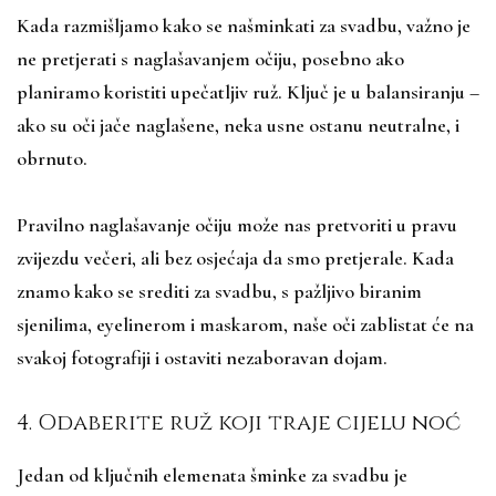
Kada razmišljamo kako se našminkati za svadbu, važno je
ne pretjerati s naglašavanjem očiju, posebno ako
planiramo koristiti upečatljiv ruž. Ključ je u balansiranju –
ako su oči jače naglašene, neka usne ostanu neutralne, i
obrnuto.
Pravilno naglašavanje očiju može nas pretvoriti u pravu
zvijezdu večeri, ali bez osjećaja da smo pretjerale. Kada
znamo kako se srediti za svadbu, s pažljivo biranim
sjenilima, eyelinerom i maskarom, naše oči zablistat će na
svakoj fotografiji i ostaviti nezaboravan dojam.
4. Odaberite ruž koji traje cijelu noć
Jedan od ključnih elemenata šminke za svadbu je