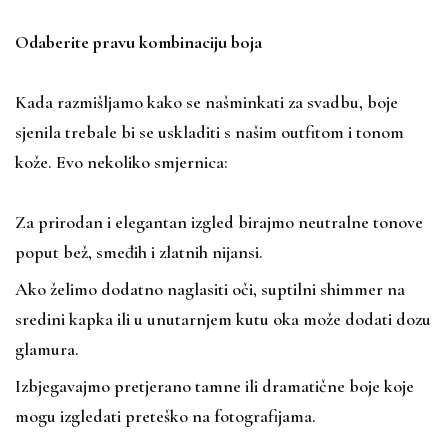
Odaberite pravu kombinaciju boja
Kada razmišljamo kako se našminkati za svadbu, boje
sjenila trebale bi se uskladiti s našim outfitom i tonom
kože. Evo nekoliko smjernica:
Za prirodan i elegantan izgled birajmo neutralne tonove
poput bež, smeđih i zlatnih nijansi.
Ako želimo dodatno naglasiti oči, suptilni shimmer na
sredini kapka ili u unutarnjem kutu oka može dodati dozu
glamura.
Izbjegavajmo pretjerano tamne ili dramatične boje koje
mogu izgledati preteško na fotografijama.