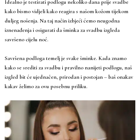
Idealno je testirati podlogu nekoliko dana prije svadbe
kako bismo vidjeli kako reagira s našom kožom tijekom
duljeg nošenja. Na taj način izbjeći ćemo neugodna
iznenađenja i osigurati da šminka za svadbu izgleda
savršeno cijelu noć.
Savršena podloga temelj je svake šminke. Kada znamo
kako se srediti za svadbu i pravilno nanijeti podlogu, naš
izgled bit će ujednačen, prirodan i postojan – baš onakav
kakav želimo za ovu posebnu priliku.