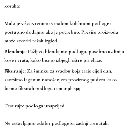
koraka:
Malo je više
: Krenimo s malom količinom podloge i
postupno dodajmo ako je potrebno. Previše proizvoda
može stvoriti težak izgled.
Blendanje
: Pažljivo blendajmo podlogu, posebno uz liniju
kose i vrata, kako bismo izbjegli oštre prijelaze.
Fiksiranje
: Za šminku za svadbu koja traje cijeli dan,
završimo laganim nanošenjem prozirnog pudera kako
bismo fiksirali podlogu i smanjili sjaj.
Testirajte podlogu unaprijed
Ne ostavljajmo odabir podloge za zadnji trenutak.