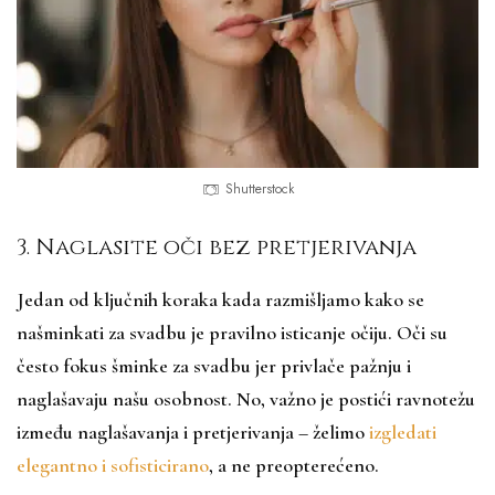
Shutterstock
3. Naglasite oči bez pretjerivanja
Jedan od ključnih koraka kada razmišljamo kako se
našminkati za svadbu je pravilno isticanje očiju. Oči su
često fokus šminke za svadbu jer privlače pažnju i
naglašavaju našu osobnost. No, važno je postići ravnotežu
između naglašavanja i pretjerivanja – želimo
izgledati
elegantno i sofisticirano
, a ne preopterećeno.