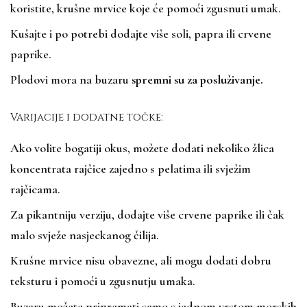
koristite, krušne mrvice koje će pomoći zgusnuti umak.
Kušajte i po potrebi dodajte više soli, papra ili crvene
paprike.
Plodovi mora na buzaru
spremni su za posluživanje.
Varijacije i dodatne točke:
Ako volite bogatiji okus, možete dodati nekoliko žlica
koncentrata rajčice zajedno s pelatima ili svježim
rajčicama.
Za pikantniju verziju, dodajte više crvene paprike ili čak
malo svježe nasjeckanog čilija.
Krušne mrvice nisu obavezne, ali mogu dodati dobru
teksturu i pomoći u zgusnutju umaka.
Buzaru možete pripremati samo s jednom vrstom morskih