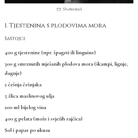
Shutterstock
1. Tjestenina s plodovima mora
Sastojci:
400 g tjestenine (npr. špageti ili linguine)
300 g smrznutih mješanih plodova mora (škampi, lignje,
dagnje)
2 češnja češnjaka
5 žlica maslinovog ulja
200 ml bijelog vina
400 g pelata (može i svježih rajčica)
Sol i papar po ukusu