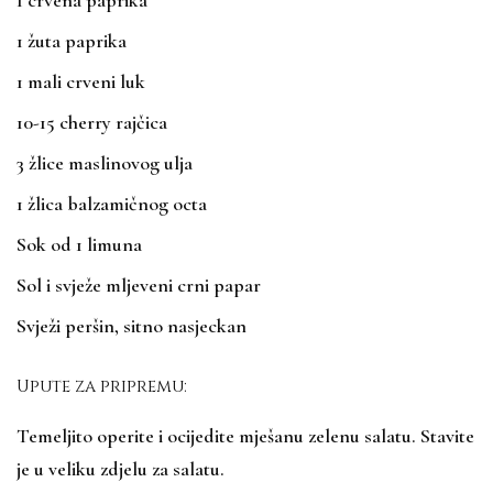
1 crvena paprika
1 žuta paprika
1 mali crveni luk
10-15 cherry rajčica
3 žlice maslinovog ulja
1 žlica balzamičnog octa
Sok od 1 limuna
Sol i svježe mljeveni crni papar
Svježi peršin, sitno nasjeckan
Upute za pripremu:
Temeljito operite i ocijedite mješanu zelenu salatu. Stavite
je u veliku zdjelu za salatu.