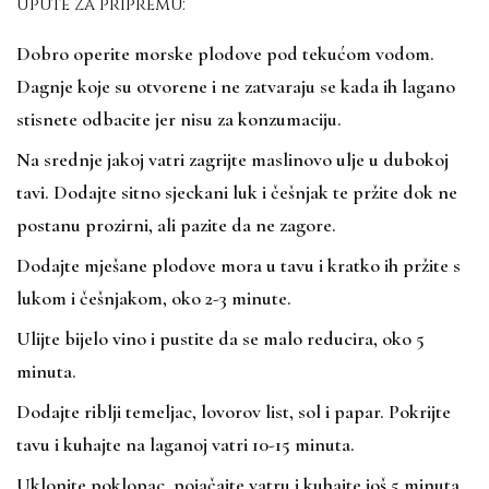
Upute za pripremu:
Dobro operite morske plodove pod tekućom vodom.
Dagnje koje su otvorene i ne zatvaraju se kada ih lagano
stisnete odbacite jer nisu za konzumaciju.
Na srednje jakoj vatri zagrijte maslinovo ulje u dubokoj
tavi. Dodajte sitno sjeckani luk i češnjak te pržite dok ne
postanu prozirni, ali pazite da ne zagore.
Dodajte mješane plodove mora u tavu i kratko ih pržite s
lukom i češnjakom, oko 2-3 minute.
Ulijte bijelo vino i pustite da se malo reducira, oko 5
minuta.
Dodajte riblji temeljac, lovorov list, sol i papar. Pokrijte
tavu i kuhajte na laganoj vatri 10-15 minuta.
Uklonite poklopac, pojačajte vatru i kuhajte još 5 minuta