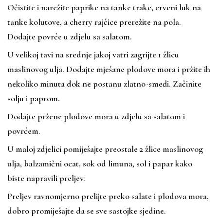
Očistite i narežite paprike na tanke trake, crveni luk na
tanke kolutove, a cherry rajčice prerežite na pola.
Dodajte povrće u zdjelu sa salatom.
U velikoj tavi na srednje jakoj vatri zagrijte 1 žlicu
maslinovog ulja. Dodajte mješane plodove mora i pržite ih
nekoliko minuta dok ne postanu zlatno-smeđi. Začinite
solju i paprom.
Dodajte pržene plodove mora u zdjelu sa salatom i
povrćem.
U maloj zdjelici pomiješajte preostale 2 žlice maslinovog
ulja, balzamični ocat, sok od limuna, sol i papar kako
biste napravili preljev.
Preljev ravnomjerno prelijte preko salate i plodova mora,
dobro promiješajte da se sve sastojke sjedine.