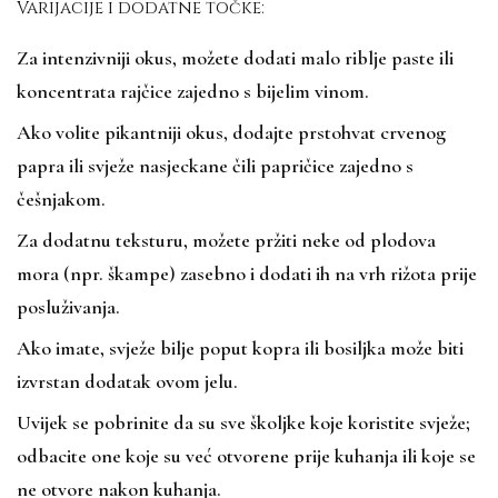
Varijacije i dodatne točke:
Za intenzivniji okus, možete dodati malo riblje paste ili
koncentrata rajčice zajedno s bijelim vinom.
Ako volite pikantniji okus, dodajte prstohvat crvenog
papra ili svježe nasjeckane čili papričice zajedno s
češnjakom.
Za dodatnu teksturu, možete pržiti neke od plodova
mora (npr. škampe) zasebno i dodati ih na vrh rižota prije
posluživanja.
Ako imate, svježe bilje poput kopra ili bosiljka može biti
izvrstan dodatak ovom jelu.
Uvijek se pobrinite da su sve školjke koje koristite svježe;
odbacite one koje su već otvorene prije kuhanja ili koje se
ne otvore nakon kuhanja.