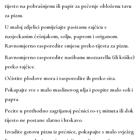
tijesto na pobrašnjenu ili papir za pečenje obloženu tavu
za pizzu.
U maloj zdjelici pomiješajte pasiranu rajčicu s
nasjeckanim češnjakom, solju, paprom i origanom.
Ravnomjerno rasporedite smjesu preko tijesta za pizzu.
Ravnomjerno rasporedite naribanu mozzarellu (ili kriške)
preko rajčice.
Očistite plodove mora i rasporedite ih preko sira.
Pokapajte sve s malo maslinovog ulja i pospite malo soli i
papra.
Pecite u prethodno zagrijanoj pećnici 10-15 minuta ili dok
tijesto ne postane zlatno i hrskavo.
Izvadite gotovu pizzu iz pećnice, pokapajte s malo svježeg