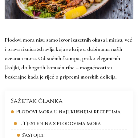
Plodovi mora nisu samo izvor izuzetnih okusa i mirisa, već
i prava riznica zdravlja koja se krije u dubinama naših
oceana i mora. Od sočnih škampa, preko elegantnih
školjki, do bogatih komada ribe – mogućnosti su
beskrajne kada je riječ o pripremi morskih delicija.
Sažetak članka
Plodovi mora u najukusnijim receptima
1. Tjestenina s plodovima mora
Sastojci: