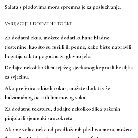
Salata s plodovima mora spremna je za posluživanje.
Varijacije i dodatne točke:
Za dodatni okus, možete dodati kuhane hladne
tjestenine, kao što su fusilli ili penne, kako biste napravili
bogatiju salatu pogodnu za glavno jelo.
Dodajte nekoliko žlica svježeg sjeckanog kopra ili bosiljka
za svježinu.
Ako preferirate kiseliji okus, možete dodati više
balzamičnog octa ili limunovog soka.
Za dodatnu teksturu, dodajte nekoliko žlica prženih
pinjola ili sjemenki suncokreta.
Ako ne volite neke od predloženih plodova mora, možete