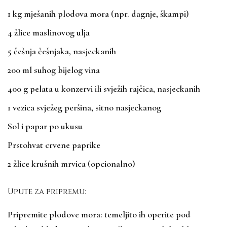
1 kg mješanih plodova mora (npr. dagnje, škampi)
4 žlice maslinovog ulja
5 češnja češnjaka, nasjeckanih
200 ml suhog bijelog vina
400 g pelata u konzervi ili svježih rajčica, nasjeckanih
1 vezica svježeg peršina, sitno nasjeckanog
Sol i papar po ukusu
Prstohvat crvene paprike
2 žlice krušnih mrvica (opcionalno)
Upute za pripremu:
Pripremite plodove mora: temeljito ih operite pod