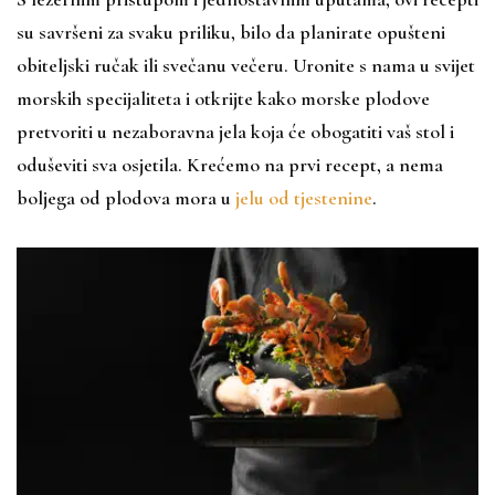
su savršeni za svaku priliku, bilo da planirate opušteni
obiteljski ručak ili svečanu večeru. Uronite s nama u svijet
morskih specijaliteta i otkrijte kako morske plodove
pretvoriti u nezaboravna jela koja će obogatiti vaš stol i
oduševiti sva osjetila. Krećemo na prvi recept, a nema
boljega od plodova mora u
jelu od tjestenine
.