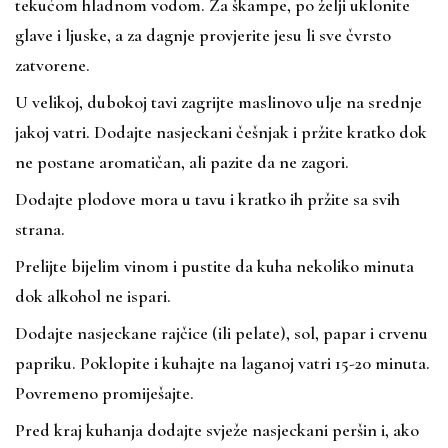
tekućom hladnom vodom. Za škampe, po želji uklonite
glave i ljuske, a za dagnje provjerite jesu li sve čvrsto
zatvorene.
U velikoj, dubokoj tavi zagrijte maslinovo ulje na srednje
jakoj vatri. Dodajte nasjeckani češnjak i pržite kratko dok
ne postane aromatičan, ali pazite da ne zagori.
Dodajte plodove mora u tavu i kratko ih pržite sa svih
strana.
Prelijte bijelim vinom i pustite da kuha nekoliko minuta
dok alkohol ne ispari.
Dodajte nasjeckane rajčice (ili pelate), sol, papar i crvenu
papriku. Poklopite i kuhajte na laganoj vatri 15-20 minuta.
Povremeno promiješajte.
Pred kraj kuhanja dodajte svježe nasjeckani peršin i, ako