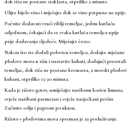
dok riža ne postane staklasta, otprilike 2 minute.
Ulijte bijelo vino i miješajte dok se vino potpuno ne upije.
Počnite dodavati vrući riblji temeljac, jednu kutlaču
odjednom, čekajući da se svaka kutlača temeljca upije
prije dodavanja sljedeće. Miješajte često.
Nakon što ste dodali polovicu temeljca, dodajte mješane
plodove mora u rižu i nastavite kuhati, dodajući preostali
temeljac, dok riža ne postane kremasta, a morski plodovi
kuhani, otprilike 15-20 minuta.
Kada je rižoto gotov, umiješajte naribanu koricu limuna,
svježe naribani parmezan i svježe nasjeckani peršin.
Začinite solju i paprom po ukusu.
Rižoto s plodovima mora spreman je za posluživanje.