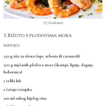
Shutterstock
3. Rižoto s plodovima mora
Sastojci:
350 g riže za rižoto (npr. arborio ili carnaroli)
500 g mješanih plodova mora (škampi, lignje, dagnje,
hobotnica)
1 veliki luk
2 češnja češnjaka
100 ml suhog bijelog vina