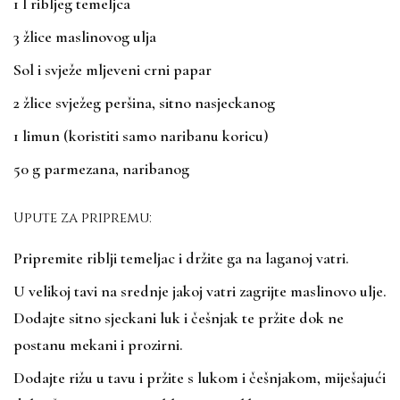
1 l ribljeg temeljca
3 žlice maslinovog ulja
Sol i svježe mljeveni crni papar
2 žlice svježeg peršina, sitno nasjeckanog
1 limun (koristiti samo naribanu koricu)
50 g parmezana, naribanog
Upute za pripremu:
Pripremite riblji temeljac i držite ga na laganoj vatri.
U velikoj tavi na srednje jakoj vatri zagrijte maslinovo ulje.
Dodajte sitno sjeckani luk i češnjak te pržite dok ne
postanu mekani i prozirni.
Dodajte rižu u tavu i pržite s lukom i češnjakom, miješajući