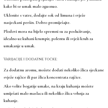
kako bi se umak malo zgusnuo.
Uklonite s vatre, dodajte sok od limuna i svježe
nasjeckani peršin. Dobro promiješajte.
Plodovi mora na bijelo spremni su za posluživanje,
idealno uz kuhani krumpir, polentu ili svježi kruh za
umakanje u umak.
Varijacije i dodatne točke:
Za dodatnu aromu, možete dodati nekoliko žlica sjeckane
svježe rajčice ili par žlica koncentrata rajčice.
Ako volite bogatije umake, na kraju kuhanja možete
umiješati malo maslaca ili nekoliko žlica vrhnja za
kuhanje.