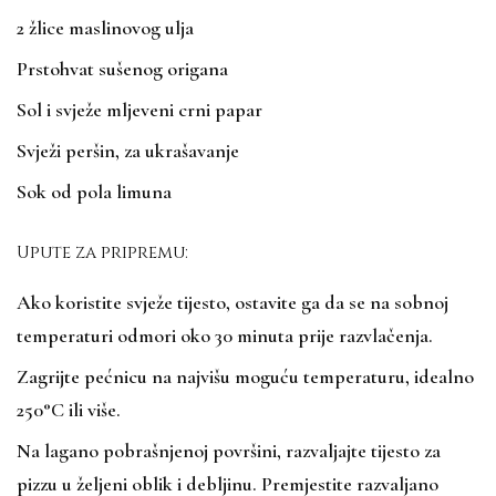
2 žlice maslinovog ulja
Prstohvat sušenog origana
Sol i svježe mljeveni crni papar
Svježi peršin, za ukrašavanje
Sok od pola limuna
Upute za pripremu:
Ako koristite svježe tijesto, ostavite ga da se na sobnoj
temperaturi odmori oko 30 minuta prije razvlačenja.
Zagrijte pećnicu na najvišu moguću temperaturu, idealno
250°C ili više.
Na lagano pobrašnjenoj površini, razvaljajte tijesto za
pizzu u željeni oblik i debljinu. Premjestite razvaljano