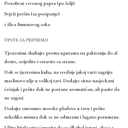
Prstohvat crvenog papra (po želji)
Svježi peršin (za posipanje)
1 žlica limunovog soka
Upute za pripremu:
Tjesteninu skuhajte prema uputama na pakiranju do al
dente, ocijedite i ostavite sa strane.
Dok se tjestenina kuha, na srednje jakoj vatri zagrijte
maslinovo ulje u velikoj tavi. Dodajte sitno nasjeckani
češnjak i pržite dok ne postane aromatičan, ali pazite da
ne zagori.
Dodajte smrznute morske plodove u tavu i pržite
nekoliko minuta dok se ne odmrznu i lagano porumene.
Ulijte bijelo vino i pustite da se alkohol ispari, oko 2-3