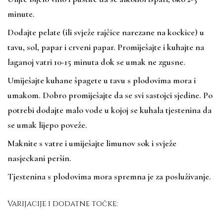
minute.
Dodajte pelate (ili svježe rajčice narezane na kockice) u
tavu, sol, papar i crveni papar. Promiješajte i kuhajte na
laganoj vatri 10-15 minuta dok se umak ne zgusne.
Umiješajte kuhane špagete u tavu s plodovima mora i
umakom. Dobro promiješajte da se svi sastojci sjedine. Po
potrebi dodajte malo vode u kojoj se kuhala tjestenina da
se umak lijepo poveže.
Maknite s vatre i umiješajte limunov sok i svježe
nasjeckani peršin.
Tjestenina s plodovima mora spremna je za posluživanje.
Varijacije i dodatne točke: