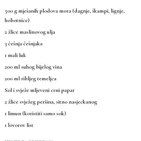
500 g mješanih plodova mora (dagnje, škampi, lignje,
hobotnice)
2 žlice maslinovog ulja
3 češnja češnjaka
1 mali luk
200 ml suhog bijelog vina
200 ml ribljeg temeljca
Sol i svježe mljeveni crni papar
2 žlice svježeg peršina, sitno nasjeckanog
1 limun (koristiti samo sok)
1 lovorov list