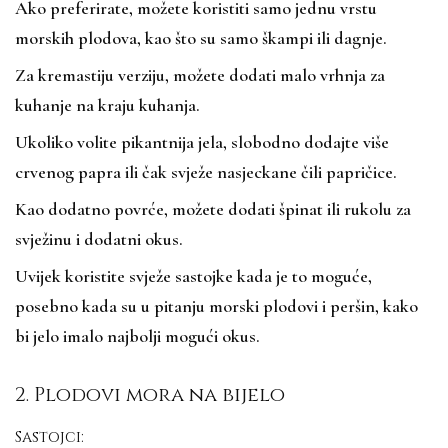
Ako preferirate, možete koristiti samo jednu vrstu
morskih plodova, kao što su samo škampi ili dagnje.
Za kremastiju verziju, možete dodati malo vrhnja za
kuhanje na kraju kuhanja.
Ukoliko volite pikantnija jela, slobodno dodajte više
crvenog papra ili čak svježe nasjeckane čili papričice.
Kao dodatno povrće, možete dodati špinat ili rukolu za
svježinu i dodatni okus.
Uvijek koristite svježe sastojke kada je to moguće,
posebno kada su u pitanju morski plodovi i peršin, kako
bi jelo imalo najbolji mogući okus.
2. Plodovi mora na bijelo
Sastojci: