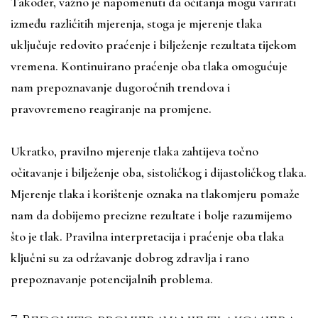
Također, važno je napomenuti da očitanja mogu varirati
između različitih mjerenja, stoga je mjerenje tlaka
uključuje redovito praćenje i bilježenje rezultata tijekom
vremena. Kontinuirano praćenje oba tlaka omogućuje
nam prepoznavanje dugoročnih trendova i
pravovremeno reagiranje na promjene.
Ukratko, pravilno mjerenje tlaka zahtijeva točno
očitavanje i bilježenje oba, sistoličkog i dijastoličkog tlaka.
Mjerenje tlaka i korištenje oznaka na tlakomjeru pomaže
nam da dobijemo precizne rezultate i bolje razumijemo
što je tlak. Pravilna interpretacija i praćenje oba tlaka
ključni su za održavanje dobrog zdravlja i rano
prepoznavanje potencijalnih problema.