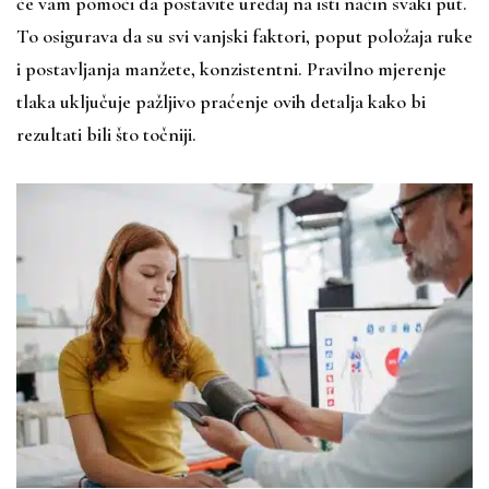
će vam pomoći da postavite uređaj na isti način svaki put.
To osigurava da su svi vanjski faktori, poput položaja ruke
i postavljanja manžete, konzistentni. Pravilno mjerenje
tlaka uključuje pažljivo praćenje ovih detalja kako bi
rezultati bili što točniji.