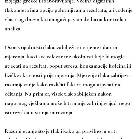
izbjegle greške ili zaboravljanje. Većina digitalnih
tlakomjera ima opciju pohranjivanja rezultata, ali vođenje
vlastitog dnevnika omogućuje vam dodatnu kontrolu i
analizu.
Osim vrijednosti tlaka, zabilježite i vrijeme i datum
mjerenja, kao i sve relevantne okolnosti koje bi mogle
utjecati na rezultat, poput stresa, konzumacije kofeina ili
fizičke aktivnosti prije mjerenja. Mjerenje tlaka zahtijeva
razumijevanje kako različiti faktori mogu utjecati na
očitanja. Na primjer, visok tlak zabilježen nakon
napornog vježbanja može biti manje zabrinjavajući nego
isti rezultat u stanju mirovanja.
Razumijevanje što je tlak i kako ga pravilno mjeriti