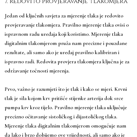
7. Redovito provjeravanje tlakomjera
Jedan od ključnih savjeta za mjerenje tlaka je redovito
provjeravanje tlakomjera. Pravilno mjerenje tlaka ovisi o
ispravnom radu uređaja koji koristimo. Mjerenje tlaka
digitalnim tlakomjerom pruža nam precizne i pouzdane
rezultate, ali samo ako je uređaj pravilno kalibriran i
ispravno radi. Redovita provjera tlakomjera ključna je za
održavanje točnosti mjerenja.
Prvo, važno je razumjeti što je tlak i kako se mjeri. Krvni
tlak je sila kojom krv pritišće stijenke arterija dok srce
pumpa krv kroz tijelo. Pravilno mjerenje tlaka uključuje
precizno očitavanje sistoličkog i dijastoličkog tlaka.
Mjerenje tlaka digitalnim tlakomjerom omogućuje nam
da lako i brzo dobijemo ove vrijednosti, ali samo ako je