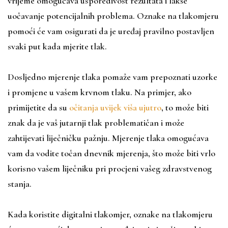
vrijeme omogućava usporedivost rezultata i lakše
uočavanje potencijalnih problema. Oznake na tlakomjeru
pomoći će vam osigurati da je uređaj pravilno postavljen
svaki put kada mjerite tlak.
Dosljedno mjerenje tlaka pomaže vam prepoznati uzorke
i promjene u vašem krvnom tlaku. Na primjer, ako
primijetite da su
očitanja uvijek viša ujutro
, to može biti
znak da je vaš jutarnji tlak problematičan i može
zahtijevati liječničku pažnju. Mjerenje tlaka omogućava
vam da vodite točan dnevnik mjerenja, što može biti vrlo
korisno vašem liječniku pri procjeni vašeg zdravstvenog
stanja.
Kada koristite digitalni tlakomjer, oznake na tlakomjeru