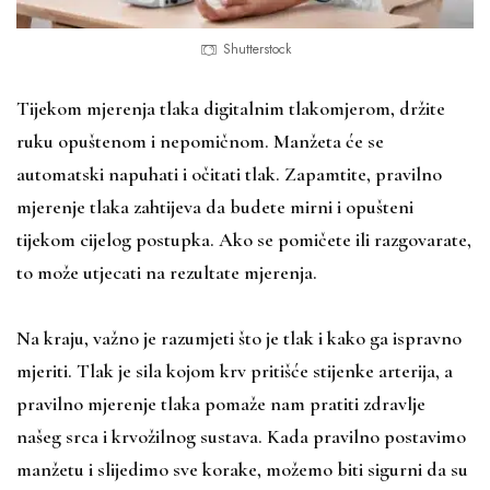
Shutterstock
Tijekom mjerenja tlaka digitalnim tlakomjerom, držite
ruku opuštenom i nepomičnom. Manžeta će se
automatski napuhati i očitati tlak. Zapamtite, pravilno
mjerenje tlaka zahtijeva da budete mirni i opušteni
tijekom cijelog postupka. Ako se pomičete ili razgovarate,
to može utjecati na rezultate mjerenja.
Na kraju, važno je razumjeti što je tlak i kako ga ispravno
mjeriti. Tlak je sila kojom krv pritišće stijenke arterija, a
pravilno mjerenje tlaka pomaže nam pratiti zdravlje
našeg srca i krvožilnog sustava. Kada pravilno postavimo
manžetu i slijedimo sve korake, možemo biti sigurni da su