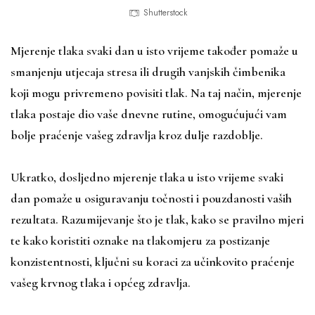
Shutterstock
Mjerenje tlaka svaki dan u isto vrijeme također pomaže u
smanjenju utjecaja stresa ili drugih vanjskih čimbenika
koji mogu privremeno povisiti tlak. Na taj način, mjerenje
tlaka postaje dio vaše dnevne rutine, omogućujući vam
bolje praćenje vašeg zdravlja kroz dulje razdoblje.
Ukratko, dosljedno mjerenje tlaka u isto vrijeme svaki
dan pomaže u osiguravanju točnosti i pouzdanosti vaših
rezultata. Razumijevanje što je tlak, kako se pravilno mjeri
te kako koristiti oznake na tlakomjeru za postizanje
konzistentnosti, ključni su koraci za učinkovito praćenje
vašeg krvnog tlaka i općeg zdravlja.