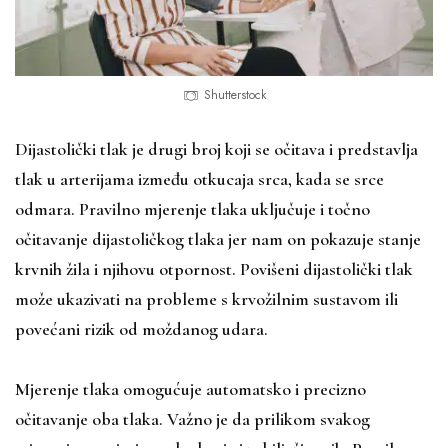
Shutterstock
Dijastolički tlak je drugi broj koji se očitava i predstavlja
tlak u arterijama između otkucaja srca, kada se srce
odmara. Pravilno mjerenje tlaka uključuje i točno
očitavanje dijastoličkog tlaka jer nam on pokazuje stanje
krvnih žila i njihovu otpornost. Povišeni dijastolički tlak
može ukazivati na probleme s krvožilnim sustavom ili
povećani rizik od moždanog udara.
Mjerenje tlaka omogućuje automatsko i precizno
očitavanje oba tlaka. Važno je da prilikom svakog