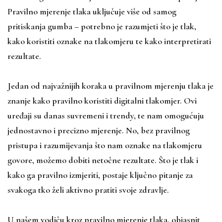
Pravilno mjerenje tlaka uključuje više od samog
pritiskanja gumba – potrebno je razumjeti što je tlak,
kako koristiti oznake na tlakomjeru te kako interpretirati
rezultate.
Jedan od najvažnijih koraka u pravilnom mjerenju tlaka je
znanje kako pravilno koristiti digitalni tlakomjer. Ovi
uređaji su danas suvremeni i trendy, te nam omogućuju
jednostavno i precizno mjerenje. No, bez pravilnog
pristupa i razumijevanja što nam oznake na tlakomjeru
govore, možemo dobiti netočne rezultate. Što je tlak i
kako ga pravilno izmjeriti, postaje ključno pitanje za
svakoga tko želi aktivno pratiti svoje zdravlje.
U našem vodiču kroz pravilno mjerenje tlaka, objasnit