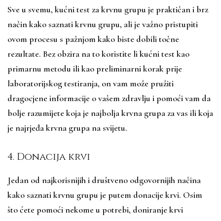
Sve u svemu, kućni test za krvnu grupu je praktičan i brz
način kako saznati krvnu grupu, ali je važno pristupiti
ovom procesu s pažnjom kako biste dobili točne
rezultate. Bez obzira na to koristite li kućni test kao
primarnu metodu ili kao preliminarni korak prije
laboratorijskog testiranja, on vam može pružiti
dragocjene informacije o vašem zdravlju i pomoći vam da
bolje razumijete koja je najbolja krvna grupa za vas ili koja
je najrjeđa krvna grupa na svijetu.
4. Donacija krvi
Jedan od najkorisnijih i društveno odgovornijih načina
kako saznati krvnu grupu je putem donacije krvi. Osim
što ćete pomoći nekome u potrebi, doniranje krvi