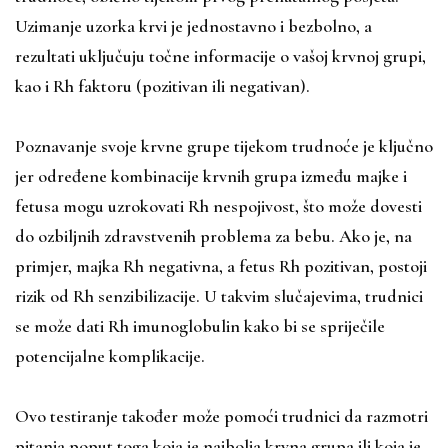
Uzimanje uzorka krvi je jednostavno i bezbolno, a
rezultati uključuju točne informacije o vašoj krvnoj grupi,
kao i Rh faktoru (pozitivan ili negativan).
Poznavanje svoje krvne grupe tijekom trudnoće je ključno
jer određene kombinacije krvnih grupa između majke i
fetusa mogu uzrokovati Rh nespojivost, što može dovesti
do ozbiljnih zdravstvenih problema za bebu. Ako je, na
primjer, majka Rh negativna, a fetus Rh pozitivan, postoji
rizik od Rh senzibilizacije. U takvim slučajevima, trudnici
se može dati Rh imunoglobulin kako bi se spriječile
potencijalne komplikacije.
Ovo testiranje također može pomoći trudnici da razmotri
pitanja poput toga koja je najbolja krvna grupa ili koja je