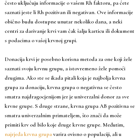
često uključuju informacije o vašem Rh faktoru, pa ćete
saznati jeste li Rh pozitivan ili negativan. Ove informacije
obično budu dostupne unutar nekoliko dana, a neki
centri za darivanje krvi vam čak šalju karticu ili dokument
s podacima o vašoj krvnoj grupi.
Donacija krvi je posebno korisna metoda za one koji žele
saznati svoju krvnu grupu, a istovremeno žele pomoći
drugima. Ako ste se ikada pitali koja je najbolja krvna
grupa za donaciju, krvna grupa 0 negativna se često
smatra najdragocjenijom jer je univerzalni donor za sve
krvne grupe. S druge strane, krvna grupa AB pozitivna se
smatra univerzalnim primateljem, što znači da može
primiti krv od bilo koje druge krvne grupe. Međutim,
najrjeđa krvna grupa
varira ovisno o populaciji, ali u