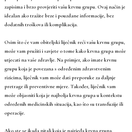
zapisima i brzo provjeriti vašu krvnu grupu. Ovaj način je
idealan ako tražite brze i pouzdane informacije, bez
dodatnih troškova ili komplikacija.
Osim što će vam obiteljski liječnik reći vašu krvnu grupu,
može vam pružiti i savjete o tome kako krvna grupa može
utjecati na vaše zdravlje. Na primjer, ako imate krvnu
grupu koja je povezana s određenim zdravstvenim
rizicima, liječnik vam može dati preporuke za daljnje
pretrage ili preventivne mjere. Također, liječnik vam
može objasniti koja je najbolja krvna grupa u kontekstu
određenih medicinskih situacija, kao što su transfuzije ili
operacije.
Ako ste se ikada pitali koja je najrjeđa krvna grupa,