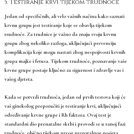
5. Testiranje krvi tijekom trudnoće
Jedan od specifičnih, ali vrlo važnih načina kako saznati
krvnu grupu jest testiranje koje se obavlja tijekom
trudnoće. Za trudnice je važno da znaju svoju krvnu
grupu zbog nekoliko razloga, uključujući prevenciju
komplikacija koje mogu nastati zbog nespojivosti krvnih
grupa majke i fetusa. Tijekom trudnoće, poznavanje vaše
krvne grupe postaje ključno za sigurnost i zdravlje vas i
vašeg djeteta.
Kada se potvrdi trudnoća, jedan od prvih testova koji će
vaš ginekolog preporučiti je testiranje krvi, uključujući
određivanje krvne grupe i Rh faktora. Ovaj test je
standardni dio prenatalne skrbi i provodi se u ranoj fazi
trudnoće, obično tijekom prvog prenatalnog posjeta.