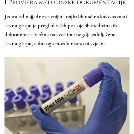
1. Provjera medicinske dokumentacije
Jedan od najjednostavnijih i najbržih načina kako saznati
krvnu grupu je pregled vaših postojećih medicinskih
dokumenata. Većina nas već ima negdje zabilježenu
krvnu grupu, a da toga možda nismo ni svjesni.