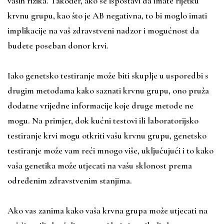
vaših rizika. Također, ako se ispostavi da imate rijetku
krvnu grupu, kao što je AB negativna, to bi moglo imati
implikacije na vaš zdravstveni nadzor i mogućnost da
budete poseban donor krvi.
Iako genetsko testiranje može biti skuplje u usporedbi s
drugim metodama kako saznati krvnu grupu, ono pruža
dodatne vrijedne informacije koje druge metode ne
mogu. Na primjer, dok kućni testovi ili laboratorijsko
testiranje krvi mogu otkriti vašu krvnu grupu, genetsko
testiranje može vam reći mnogo više, uključujući i to kako
vaša genetika može utjecati na vašu sklonost prema
određenim zdravstvenim stanjima.
Ako vas zanima kako vaša krvna grupa može utjecati na