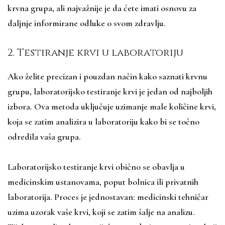
krvna grupa, ali najvažnije je da ćete imati osnovu za
daljnje informirane odluke o svom zdravlju.
2. Testiranje krvi u laboratoriju
Ako želite precizan i pouzdan način kako saznati krvnu
grupu, laboratorijsko testiranje krvi je jedan od najboljih
izbora. Ova metoda uključuje uzimanje male količine krvi,
koja se zatim analizira u laboratoriju kako bi se točno
odredila vaša grupa.
Laboratorijsko testiranje krvi obično se obavlja u
medicinskim ustanovama, poput bolnica ili privatnih
laboratorija. Proces je jednostavan: medicinski tehničar
uzima uzorak vaše krvi, koji se zatim šalje na analizu.