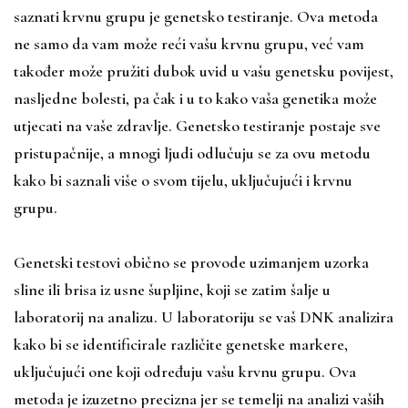
saznati krvnu grupu je genetsko testiranje. Ova metoda
ne samo da vam može reći vašu krvnu grupu, već vam
također može pružiti dubok uvid u vašu genetsku povijest,
nasljedne bolesti, pa čak i u to kako vaša genetika može
utjecati na vaše zdravlje. Genetsko testiranje postaje sve
pristupačnije, a mnogi ljudi odlučuju se za ovu metodu
kako bi saznali više o svom tijelu, uključujući i krvnu
grupu.
Genetski testovi obično se provode uzimanjem uzorka
sline ili brisa iz usne šupljine, koji se zatim šalje u
laboratorij na analizu. U laboratoriju se vaš DNK analizira
kako bi se identificirale različite genetske markere,
uključujući one koji određuju vašu krvnu grupu. Ova
metoda je izuzetno precizna jer se temelji na analizi vaših