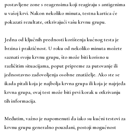
postavljene zone s reagensima koji reagiraju s antigenima
u vašoj krvi. Nakon nekoliko minuta, testna kartica će
pokazati rezultate, otkrivajući vašu krvnu grupu.
Jedna od ključnih prednosti korištenja kućnog testa je
brzina i praktičnost. U roku od nekoliko minuta možete
saznati svoju krvnu grupu, što može biti korisno u
različitim situacijama, poput pripreme za putovanje ili
jednostavno zadovoljenja osobne znatiželje. Ako ste se
ikada pitali koja je najbolja krvna grupa ili koja je najrjeđa
krvna grupa, ovaj test može biti prvi korak u otkrivanju
tih informacija.
Međutim, važno je napomenuti da iako su kućni testovi za
krvnu grupu generalno pouzdani, postoji mogućnost