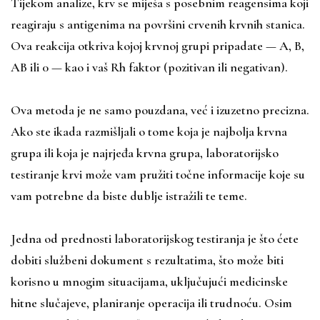
Tijekom analize, krv se miješa s posebnim reagensima koji
reagiraju s antigenima na površini crvenih krvnih stanica.
Ova reakcija otkriva kojoj krvnoj grupi pripadate — A, B,
AB ili 0 — kao i vaš Rh faktor (pozitivan ili negativan).
Ova metoda je ne samo pouzdana, već i izuzetno precizna.
Ako ste ikada razmišljali o tome koja je najbolja krvna
grupa ili koja je najrjeđa krvna grupa, laboratorijsko
testiranje krvi može vam pružiti točne informacije koje su
vam potrebne da biste dublje istražili te teme.
Jedna od prednosti laboratorijskog testiranja je što ćete
dobiti službeni dokument s rezultatima, što može biti
korisno u mnogim situacijama, uključujući medicinske
hitne slučajeve, planiranje operacija ili trudnoću. Osim