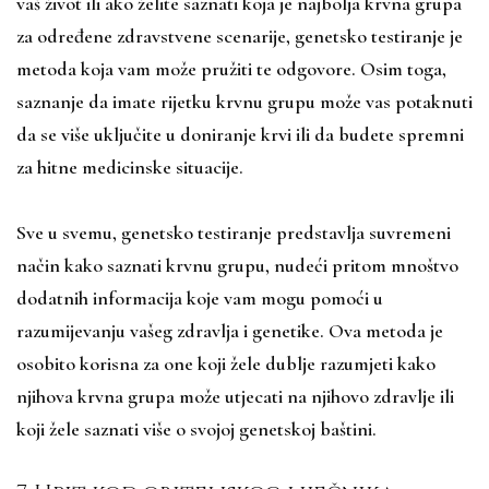
vaš život ili ako želite saznati koja je najbolja krvna grupa
za određene zdravstvene scenarije, genetsko testiranje je
metoda koja vam može pružiti te odgovore. Osim toga,
saznanje da imate rijetku krvnu grupu može vas potaknuti
da se više uključite u doniranje krvi ili da budete spremni
za hitne medicinske situacije.
Sve u svemu, genetsko testiranje predstavlja suvremeni
način kako saznati krvnu grupu, nudeći pritom mnoštvo
dodatnih informacija koje vam mogu pomoći u
razumijevanju vašeg zdravlja i genetike. Ova metoda je
osobito korisna za one koji žele dublje razumjeti kako
njihova krvna grupa može utjecati na njihovo zdravlje ili
koji žele saznati više o svojoj genetskoj baštini.