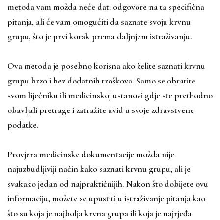
metoda vam možda neće dati odgovore na ta specifična
pitanja, ali će vam omogućiti da saznate svoju krvnu
grupu, što je prvi korak prema daljnjem istraživanju.
Ova metoda je posebno korisna ako želite saznati krvnu
grupu brzo i bez dodatnih troškova. Samo se obratite
svom liječniku ili medicinskoj ustanovi gdje ste prethodno
obavljali pretrage i zatražite uvid u svoje zdravstvene
podatke.
Provjera medicinske dokumentacije možda nije
najuzbudljiviji način kako saznati krvnu grupu, ali je
svakako jedan od najpraktičnijih. Nakon što dobijete ovu
informaciju, možete se upustiti u istraživanje pitanja kao
što su koja je najbolja krvna grupa ili koja je najrjeđa