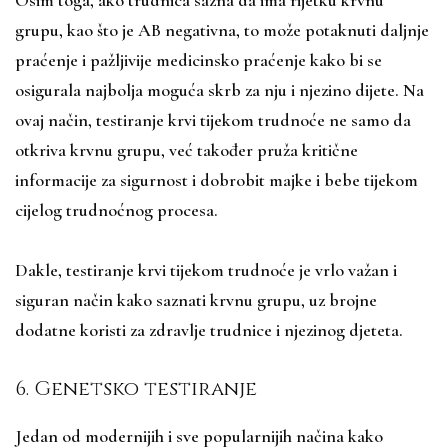
Osim toga, ako trudnica sazna da ima rijetku krvnu
grupu, kao što je AB negativna, to može potaknuti daljnje
praćenje i pažljivije medicinsko praćenje kako bi se
osigurala najbolja moguća skrb za nju i njezino dijete. Na
ovaj način, testiranje krvi tijekom trudnoće ne samo da
otkriva krvnu grupu, već također pruža kritične
informacije za sigurnost i dobrobit majke i bebe tijekom
cijelog trudnoćnog procesa.
Dakle, testiranje krvi tijekom trudnoće je vrlo važan i
siguran način kako saznati krvnu grupu, uz brojne
dodatne koristi za zdravlje trudnice i njezinog djeteta.
6. Genetsko testiranje
Jedan od modernijih i sve popularnijih načina kako