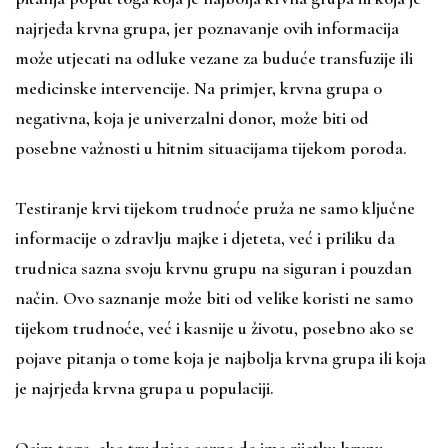
najrjeđa krvna grupa, jer poznavanje ovih informacija
može utjecati na odluke vezane za buduće transfuzije ili
medicinske intervencije. Na primjer, krvna grupa 0
negativna, koja je univerzalni donor, može biti od
posebne važnosti u hitnim situacijama tijekom poroda.
Testiranje krvi tijekom trudnoće pruža ne samo ključne
informacije o zdravlju majke i djeteta, već i priliku da
trudnica sazna svoju krvnu grupu na siguran i pouzdan
način. Ovo saznanje može biti od velike koristi ne samo
tijekom trudnoće, već i kasnije u životu, posebno ako se
pojave pitanja o tome koja je najbolja krvna grupa ili koja
je najrjeđa krvna grupa u populaciji.