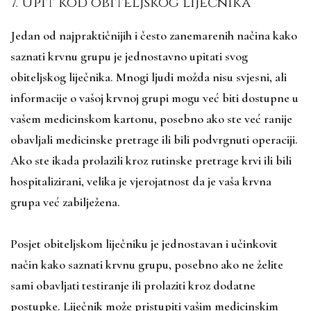
7. Upit kod obiteljskog liječnika
Jedan od najpraktičnijih i često zanemarenih načina kako
saznati krvnu grupu je jednostavno upitati svog
obiteljskog liječnika. Mnogi ljudi možda nisu svjesni, ali
informacije o vašoj krvnoj grupi mogu već biti dostupne u
vašem medicinskom kartonu, posebno ako ste već ranije
obavljali medicinske pretrage ili bili podvrgnuti operaciji.
Ako ste ikada prolazili kroz rutinske pretrage krvi ili bili
hospitalizirani, velika je vjerojatnost da je vaša krvna
grupa već zabilježena.
Posjet obiteljskom liječniku je jednostavan i učinkovit
način kako saznati krvnu grupu, posebno ako ne želite
sami obavljati testiranje ili prolaziti kroz dodatne
postupke. Liječnik može pristupiti vašim medicinskim