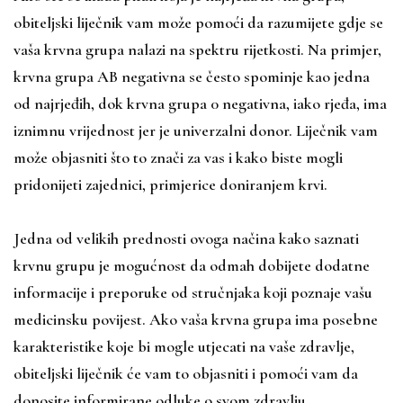
obiteljski liječnik vam može pomoći da razumijete gdje se
vaša krvna grupa nalazi na spektru rijetkosti. Na primjer,
krvna grupa AB negativna se često spominje kao jedna
od najrjeđih, dok krvna grupa 0 negativna, iako rjeđa, ima
iznimnu vrijednost jer je univerzalni donor. Liječnik vam
može objasniti što to znači za vas i kako biste mogli
pridonijeti zajednici, primjerice doniranjem krvi.
Jedna od velikih prednosti ovoga načina kako saznati
krvnu grupu je mogućnost da odmah dobijete dodatne
informacije i preporuke od stručnjaka koji poznaje vašu
medicinsku povijest. Ako vaša krvna grupa ima posebne
karakteristike koje bi mogle utjecati na vaše zdravlje,
obiteljski liječnik će vam to objasniti i pomoći vam da
donosite informirane odluke o svom zdravlju.