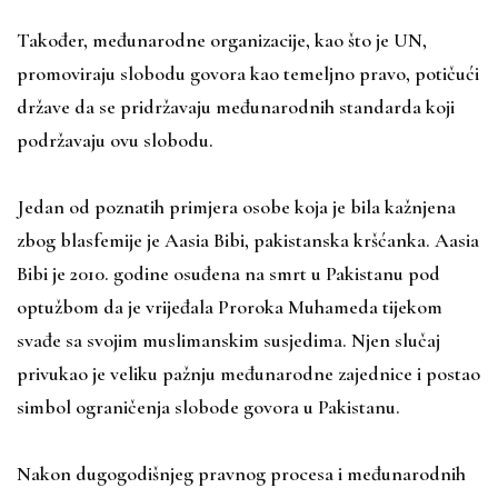
Također, međunarodne organizacije, kao što je UN,
promoviraju slobodu govora kao temeljno pravo, potičući
države da se pridržavaju međunarodnih standarda koji
podržavaju ovu slobodu.
Jedan od poznatih primjera osobe koja je bila kažnjena
zbog blasfemije je Aasia Bibi, pakistanska kršćanka. Aasia
Bibi je 2010. godine osuđena na smrt u Pakistanu pod
optužbom da je vrijeđala Proroka Muhameda tijekom
svađe sa svojim muslimanskim susjedima. Njen slučaj
privukao je veliku pažnju međunarodne zajednice i postao
simbol ograničenja slobode govora u Pakistanu.
Nakon dugogodišnjeg pravnog procesa i međunarodnih