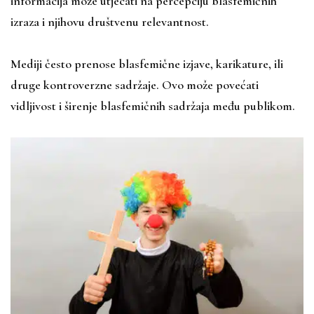
informacija može utjecati na percepciju blasfemičnih
izraza i njihovu društvenu relevantnost.
Mediji često prenose blasfemične izjave, karikature, ili
druge kontroverzne sadržaje. Ovo može povećati
vidljivost i širenje blasfemičnih sadržaja među publikom.