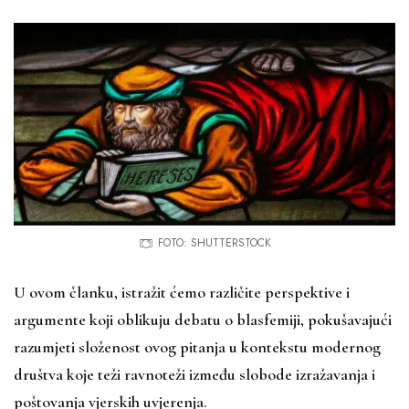
FOTO: SHUTTERSTOCK
U ovom članku, istražit ćemo različite perspektive i
argumente koji oblikuju debatu o blasfemiji, pokušavajući
razumjeti složenost ovog pitanja u kontekstu modernog
društva koje teži ravnoteži između slobode izražavanja i
poštovanja vjerskih uvjerenja.