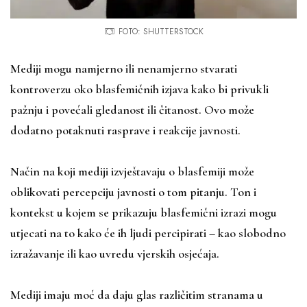
FOTO: SHUTTERSTOCK
Mediji mogu namjerno ili nenamjerno stvarati
kontroverzu oko blasfemičnih izjava kako bi privukli
pažnju i povećali gledanost ili čitanost. Ovo može
dodatno potaknuti rasprave i reakcije javnosti.
Način na koji mediji izvještavaju o blasfemiji može
oblikovati percepciju javnosti o tom pitanju. Ton i
kontekst u kojem se prikazuju blasfemični izrazi mogu
utjecati na to kako će ih ljudi percipirati – kao slobodno
izražavanje ili kao uvredu vjerskih osjećaja.
Mediji imaju moć da daju glas različitim stranama u