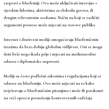
raspravi o blasfemiji. Ovo može uključivati intervjue s
vjerskim liderima, aktivistima za slobodu govora, ili
drugim relevantnim osobama. Način na koji se različiti
argumenti prenose može utjecati na stavove publike.
Internet i društveni mediji omogućavaju blasfemičnim
izrazima da brzo dobiju globalnu vidljivost. Oni se mogu
širiti brže nego ikada prije i utjecati na međunarodne
odnose i diplomatske napetosti.
Mediji su često podložni zakonima i regulacijama koji se
odnose na blasfemiju. Ovo može utjecati na to kako
izvještavaju o blasfemičnim pitanjima i može ih potaknuti
na veći oprez u prenošenju kontroverznih sadržaja.