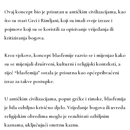
Ovaj koncept bio je prisutan u antičkim civilizacijama, kao
što su stari Grci i Rimljani, koji su imali svoje izraze i
pojmove koji su se koristili za opisivanje vrijeđanja ili
kritiziranja bogova.
Kroz vjekove, koncept blasfemije razvio se i mijenjao kako
su se mijenjali društveni, kulturni i religijski konteksti, a
riječ “blasfemija” ostala je prisutna kao općeprihvaćeni
izraz za takve postupke.
U antičkim civilizacijama, poput grčke i rimske, blasfemija
je bila ozbiljno krivično djelo. Vrijeđanje bogova ili uvreda
religijskim obredima moglo je rezultirati ozbiljnim
kaznama, uključujući smrtnu kaznu.