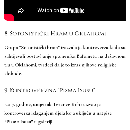
8. Sotonistički Hram u Oklahomi
Grupa “Sotonistički hram” izazvala je kontroverzu kada su
zahtijevali postavljanje spomenika Bafometu na državnom
tlu u Oklahomi, tvrdeći da je to izraz njihove religijske
slobode.
9. Kontroverzna “Pisma Isusu”
2017. godine, umjetnik Terence Koh izazvao je
kontroverzu izlaganjem djela koja uključuju natpise
“Pismo Isusu” u galeriji.