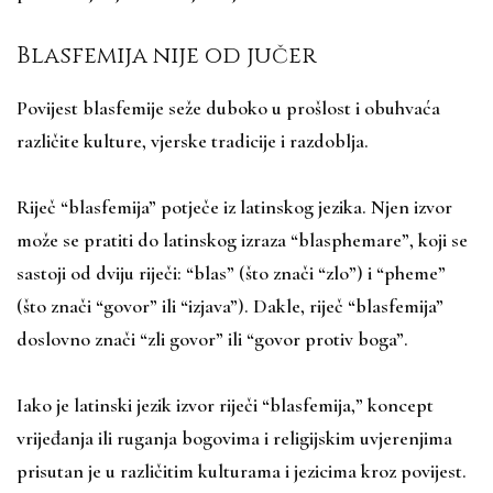
Blasfemija nije od jučer
Povijest blasfemije seže duboko u prošlost i obuhvaća
različite kulture, vjerske tradicije i razdoblja.
Riječ “blasfemija” potječe iz latinskog jezika. Njen izvor
može se pratiti do latinskog izraza “blasphemare”, koji se
sastoji od dviju riječi: “blas” (što znači “zlo”) i “pheme”
(što znači “govor” ili “izjava”). Dakle, riječ “blasfemija”
doslovno znači “zli govor” ili “govor protiv boga”.
Iako je latinski jezik izvor riječi “blasfemija,” koncept
vrijeđanja ili ruganja bogovima i religijskim uvjerenjima
prisutan je u različitim kulturama i jezicima kroz povijest.