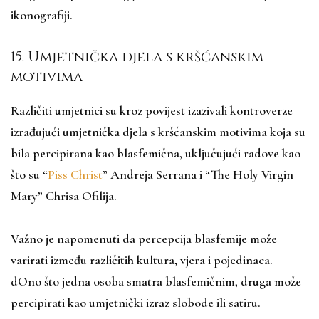
ikonografiji.
15. Umjetnička djela s kršćanskim
motivima
Različiti umjetnici su kroz povijest izazivali kontroverze
izrađujući umjetnička djela s kršćanskim motivima koja su
bila percipirana kao blasfemična, uključujući radove kao
što su “
Piss Christ
” Andreja Serrana i “The Holy Virgin
Mary” Chrisa Ofilija.
Važno je napomenuti da percepcija blasfemije može
varirati između različitih kultura, vjera i pojedinaca.
dOno što jedna osoba smatra blasfemičnim, druga može
percipirati kao umjetnički izraz slobode ili satiru.