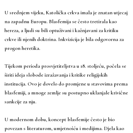
U srednjem vijeku, Katolička crkva imala je znatan utjecaj
na zapadnu Europu. Blasfemija se često tretirala kao
hereza, a ljudi su bili optuživani i kažnjavani za kritiku
crkve ili njenih doktrina. Inkvizicija je bila odgovorna za
progon heretika.
Tijekom perioda prosvjetiteljstva u 18. stoljeću, počela se
širiti ideja slobode izražavanja i kritike religijskih
institucija. Ovo je dovelo do promjene u stavovima prema
blasfemiji, a mnoge zemlje su postupno uklanjale krivične
sankcije za nju.
U modernom dobu, koncept blasfemije često je bio
povezan s literaturom, umjetnošću i medijima. Djela kao