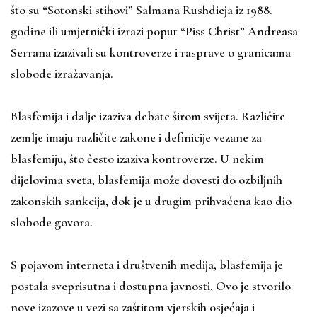
što su “Sotonski stihovi” Salmana Rushdieja iz 1988.
godine ili umjetnički izrazi poput “Piss Christ” Andreasa
Serrana izazivali su kontroverze i rasprave o granicama
slobode izražavanja.
Blasfemija i dalje izaziva debate širom svijeta. Različite
zemlje imaju različite zakone i definicije vezane za
blasfemiju, što često izaziva kontroverze. U nekim
dijelovima sveta, blasfemija može dovesti do ozbiljnih
zakonskih sankcija, dok je u drugim prihvaćena kao dio
slobode govora.
S pojavom interneta i društvenih medija, blasfemija je
postala sveprisutna i dostupna javnosti. Ovo je stvorilo
nove izazove u vezi sa zaštitom vjerskih osjećaja i