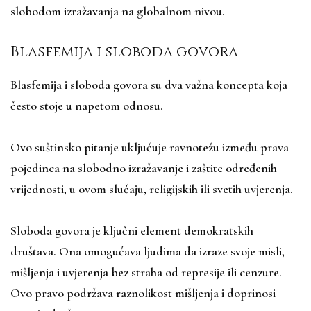
slobodom izražavanja na globalnom nivou.
Blasfemija i sloboda govora
Blasfemija i sloboda govora su dva važna koncepta koja
često stoje u napetom odnosu.
Ovo suštinsko pitanje uključuje ravnotežu između prava
pojedinca na slobodno izražavanje i zaštite određenih
vrijednosti, u ovom slučaju, religijskih ili svetih uvjerenja.
Sloboda govora je ključni element demokratskih
društava. Ona omogućava ljudima da izraze svoje misli,
mišljenja i uvjerenja bez straha od represije ili cenzure.
Ovo pravo podržava raznolikost mišljenja i doprinosi