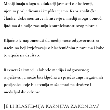
Mediji imaju ulogu u edukaciji javnosti o blasfemiji,
njenim posljedicama i implikacijama. Kroz analitičke
članke, dokumentarce ili intervjue, mediji mogu pomoći
ljudima da bolje razumiju kompleksnost ovog pitanja.
Ključno je napomenuti da mediji nose odgovornost za
način na koji izvještavaju o blasfemičnim pitanjima i kako
to utječe na društvo.
Ravnoteža između slobode medija i odgovornog
izvještavanja može biti ključna u sprječavanju negativnih
posljedica koje blasfemija može imati na društvo i
međuljudske odnose.
Je li blasfemija kažnjiva zakonom?