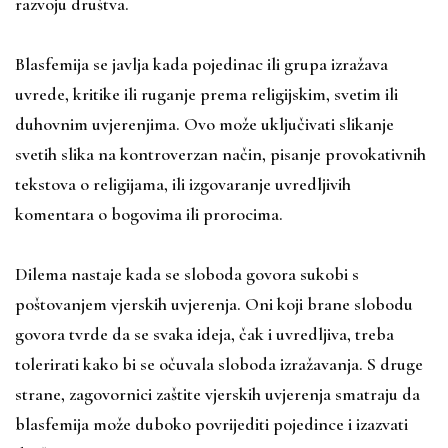
razvoju društva.
Blasfemija se javlja kada pojedinac ili grupa izražava
uvrede, kritike ili ruganje prema religijskim, svetim ili
duhovnim uvjerenjima. Ovo može uključivati slikanje
svetih slika na kontroverzan način, pisanje provokativnih
tekstova o religijama, ili izgovaranje uvredljivih
komentara o bogovima ili prorocima.
Dilema nastaje kada se sloboda govora sukobi s
poštovanjem vjerskih uvjerenja. Oni koji brane slobodu
govora tvrde da se svaka ideja, čak i uvredljiva, treba
tolerirati kako bi se očuvala sloboda izražavanja. S druge
strane, zagovornici zaštite vjerskih uvjerenja smatraju da
blasfemija može duboko povrijediti pojedince i izazvati