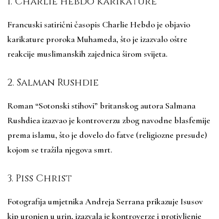
1. Charlie Hebdo karikature
Francuski satirični časopis Charlie Hebdo je objavio
karikature proroka Muhameda, što je izazvalo oštre
reakcije muslimanskih zajednica širom svijeta.
2. Salman Rushdie
Roman “Sotonski stihovi” britanskog autora Salmana
Rushdiea izazvao je kontroverzu zbog navodne blasfemije
prema islamu, što je dovelo do fatve (religiozne presude)
kojom se tražila njegova smrt.
3. Piss Christ
Fotografija umjetnika Andreja Serrana prikazuje Isusov
kip uronjen u urin, izazvala je kontroverze i protivljenje