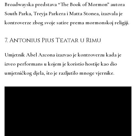
Broadwayska predstava “The Book of Mormon” autora
South Parka, Treyja Parkera i Matta Stonea, izazvala je
kontroverze zbog svoje satire prema mormonskoj religiji.
7. Antonius Pius Teatar u Rimu
Umjetnik Abel Azcona izazvao je kontroverzu kada je
izveo performans u kojem je koristio hostije kao dio
umjetničkog djela, što je razljutilo mnoge vjernike.