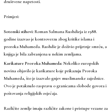
društvene napetosti.
Primjeri:
Sotonski stihovi:
Roman Salmana Rushdieja iz 1988.
godine izazvao je kontroverzu zbog kritike islama i
proroka Muhameda. Rushdie je doživio prijetnje smrću, a
knjiga je bila zabranjena u nekim zemljama.
Karikature Proroka Muhameda:
Nekoliko europskih
novina objavilo je karikature koje prikazuju Proroka
Muhameda, što je izazvalo gnjev muslimanske zajednice.
Ovo je potaknulo raspravu o granicama slobode govora i
poštovanja religijskih osjećaja.
Različite zemlje imaju različite zakone i pristupe vezane za