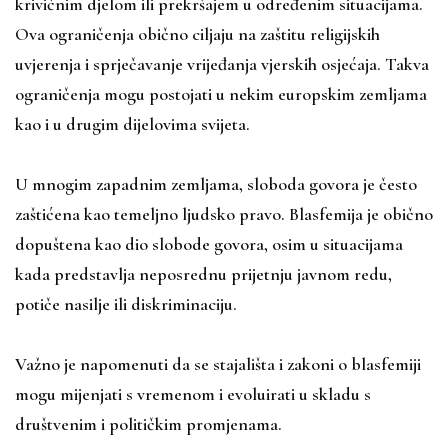
krivičnim djelom ili prekršajem u određenim situacijama.
Ova ograničenja obično ciljaju na zaštitu religijskih
uvjerenja i sprječavanje vrijeđanja vjerskih osjećaja. Takva
ograničenja mogu postojati u nekim europskim zemljama
kao i u drugim dijelovima svijeta.
U mnogim zapadnim zemljama, sloboda govora je često
zaštićena kao temeljno ljudsko pravo. Blasfemija je obično
dopuštena kao dio slobode govora, osim u situacijama
kada predstavlja neposrednu prijetnju javnom redu,
potiče nasilje ili diskriminaciju.
Važno je napomenuti da se stajališta i zakoni o blasfemiji
mogu mijenjati s vremenom i evoluirati u skladu s
društvenim i političkim promjenama.