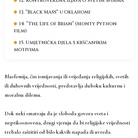
12. Kontroverzna izjava o svetim spisima
13. “Black Mass” u Oklahomi
14. “The Life of Brian” (Monty Python
film)
15. Umjetnička djela s kršćanskim
motivima
Blasfemija, čin ismijavanja ili vrijeđanja religijskih, svetih
ili duhovnih vrijednosti, predstavlja duboku kulturnu i
moralnu dilemu.
Dok neki smatraju da je sloboda govora sveta i
neprikosnovena, drugi vjeruju da bi religijske vrijednosti
trebalo zaštititi od bilo kakvih napada ili uvreda.