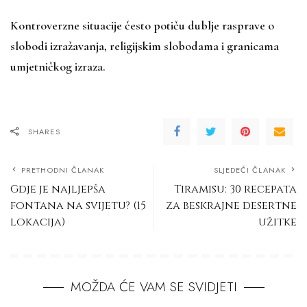
Kontroverzne situacije često potiču dublje rasprave o
slobodi izražavanja, religijskim slobodama i granicama
umjetničkog izraza.
SHARES
PRETHODNI ČLANAK
SLJEDEĆI ČLANAK
Gdje je najljepša
Tiramisu: 30 recepata
fontana na svijetu? (15
za beskrajne desertne
lokacija)
užitke
MOŽDA ĆE VAM SE SVIDJETI