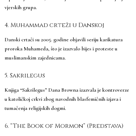
vjerskih grupa.
4. Muhammad crteži u Danskoj
Danski crtači su 2005. godine objavili seriju karikatura
proroka Muhameda, što je izazvalo bijes i proteste u
muslimanskim zajednicama.
5. Sakrilegus
Knjiga “Sakrilegus” Dana Browna izazvala je kontroverze
u katoličkoj crkvi zbog navodnih blasfemičnih izjava i
tumačenja religijskih dogmi.
6. “The Book of Mormon” (Predstava)