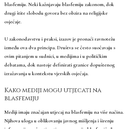
blasfemiju. Neki kažnjavaju blasfemiju zakonom, dok
drugi štite slobodu govora bez obzira na religijske
osjećaje.
U zakonodavstvu i praksi, izazov je pronaći ravnotežu
između ova dva principa. Društva se često suočavaju s
ovim pitanjem u sudnici, u medijima i u političkim
debatama, dok nastoje definirati granice dopuštenog
izražavanja u kontekstu vjerskih osjećaja.
Kako mediji mogu utjecati na
blasfemiju
Mediji imaju značajan utjecaj na blasfemiju na više načina.
Njihova uloga u oblikovanju javnog mišljenja i širenju