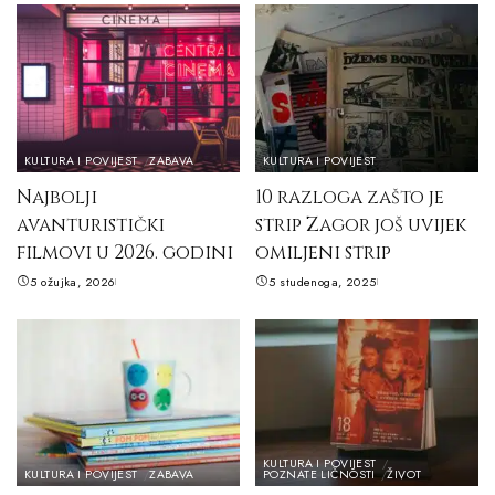
KULTURA I POVIJEST
ZABAVA
KULTURA I POVIJEST
Najbolji
10 razloga zašto je
avanturistički
strip Zagor još uvijek
filmovi u 2026. godini
omiljeni strip
5 ožujka, 2026
5 studenoga, 2025
KULTURA I POVIJEST
KULTURA I POVIJEST
ZABAVA
POZNATE LIČNOSTI
ŽIVOT