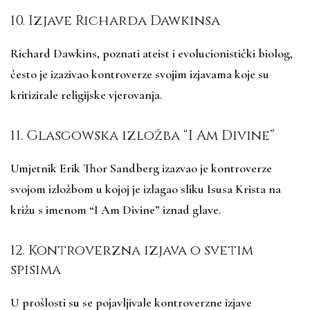
10. Izjave Richarda Dawkinsa
Richard Dawkins, poznati ateist i evolucionistički biolog,
često je izazivao kontroverze svojim izjavama koje su
kritizirale religijske vjerovanja.
11. Glasgowska izložba “I Am Divine”
Umjetnik Erik Thor Sandberg izazvao je kontroverze
svojom izložbom u kojoj je izlagao sliku Isusa Krista na
križu s imenom “I Am Divine” iznad glave.
12. Kontroverzna izjava o svetim
spisima
U prošlosti su se pojavljivale kontroverzne izjave