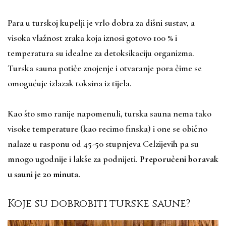
Para u turskoj kupelji je vrlo dobra za dišni sustav, a
visoka vlažnost zraka koja iznosi gotovo 100 % i
temperatura su idealne za detoksikaciju organizma.
Turska sauna potiče znojenje i otvaranje pora čime se
omogućuje izlazak toksina iz tijela.
Kao što smo ranije napomenuli, turska sauna nema tako
visoke temperature (kao recimo finska) i one se obično
nalaze u rasponu od 45-50 stupnjeva Celzijevih pa su
mnogo ugodnije i lakše za podnijeti.
Preporučeni boravak
u sauni je 20 minuta.
Koje su dobrobiti turske saune?