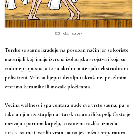
Foto: Pixabay
Turske se saune izrađuju na poseban način jer se koriste
materijali koji imaju izvrsna izolacijska svojstva i koja su
vodonepropusna, a to su akrilni materijali i ekstrudirani
polistireni. Vrlo su lijepo i detaljno ukrašene, posebnim
vrstama keramike ili mozaik pločicama.
Većina wellness i spa centara nude sve vrste sauna, pa je
tako u njima zastupljena i turska sauna ili kupelj. Često je
nazivaju i parnom kupelji, a osnovna razlika između
turske saune i ostalih vrsta sauna jest niža temperatura.