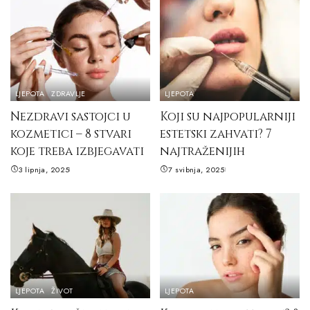
LJEPOTA
ZDRAVLJE
LJEPOTA
Nezdravi sastojci u
Koji su najpopularniji
kozmetici – 8 stvari
estetski zahvati? 7
koje treba izbjegavati
najtraženijih
3 lipnja, 2025
7 svibnja, 2025
LJEPOTA
ŽIVOT
LJEPOTA