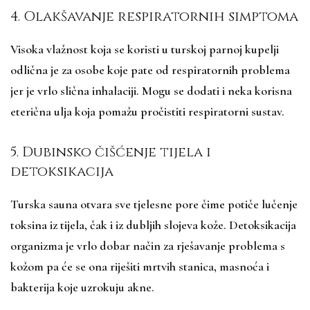
4. Olakšavanje respiratornih simptoma
Visoka vlažnost koja se koristi u turskoj parnoj kupelji
odlična je za osobe koje pate od respiratornih problema
jer je vrlo slična inhalaciji. Mogu se dodati i neka korisna
eterična ulja koja pomažu pročistiti respiratorni sustav.
5. Dubinsko čišćenje tijela i
detoksikacija
Turska sauna otvara sve tjelesne pore čime potiče lučenje
toksina iz tijela, čak i iz dubljih slojeva kože. Detoksikacija
organizma je vrlo dobar način za rješavanje problema s
kožom pa će se ona riješiti mrtvih stanica, masnoća i
bakterija koje uzrokuju akne.