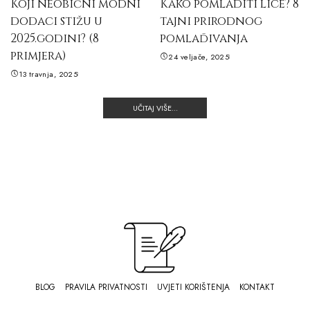
Koji neobični modni
Kako pomladiti lice? 8
dodaci stižu u
tajni prirodnog
2025.godini? (8
pomlađivanja
primjera)
24 veljače, 2025
13 travnja, 2025
UČITAJ VIŠE...
BLOG
PRAVILA PRIVATNOSTI
UVJETI KORIŠTENJA
KONTAKT