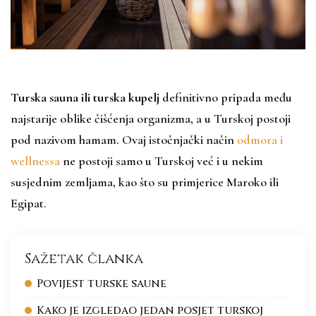
Turska sauna ili turska kupelj
definitivno pripada među
najstarije oblike čišćenja organizma, a u Turskoj postoji
pod nazivom hamam. Ovaj istočnjački način
odmora i
wellnessa
ne postoji samo u Turskoj već i u nekim
susjednim zemljama, kao što su primjerice Maroko ili
Egipat.
Sažetak članka
Povijest turske saune
Kako je izgledao jedan posjet turskoj