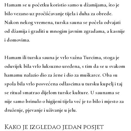
Hamam se u početku koristio samo u džamijama, što je
bilo vezano uz pročišćavanje tijela i duha za obrede.
Nakon nekog vremena, turska sauna se počela odvajati
od džamija i graditi u mnogim javnim zgradama, a kasnije
i domovima.
Hamam ili turska sauna je vrlo važna Turcima, stoga je
oduvijek bila vrlo luksuzno uređena, s tim da se u svakom
hamamu nalazio dio za žene i dio za muškarce. Oba su
spola bila vrlo posvećena odlascima u tursku kupelj i taj
se ritual smatrao dijelom turske kulture. U saunama se
nije samo brinulo o higijeni tijela već je to bilo i mjesto za
druženje, pjevanje i uživanje u jelu.
Kako je izgledao jedan posjet