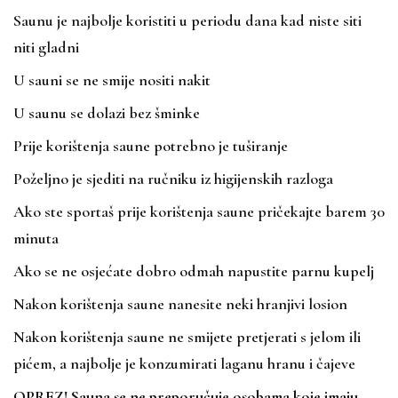
Saunu je najbolje koristiti u periodu dana kad niste siti
niti gladni
U sauni se ne smije nositi nakit
U saunu se dolazi bez šminke
Prije korištenja saune potrebno je tuširanje
Poželjno je sjediti na ručniku iz higijenskih razloga
Ako ste sportaš prije korištenja saune pričekajte barem 30
minuta
Ako se ne osjećate dobro odmah napustite parnu kupelj
Nakon korištenja saune nanesite neki hranjivi losion
Nakon korištenja saune ne smijete pretjerati s jelom ili
pićem, a najbolje je konzumirati laganu hranu i čajeve
OPREZ! Sauna se ne preporučuje osobama koje imaju