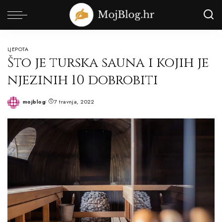
LJEPOTA
Što je turska sauna i kojih je
njezinih 10 dobrobiti
mojblog
7 travnja, 2022
Posted
by