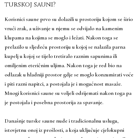
turskoj sauni?
Korisnici saune prvo su dolazili u prostoriju kojom se širio
vrući zrak, a uživanje u njemu se odvijalo na kamenim
klupama na kojima se moglo i ležati. Nakon toga se
prelazilo u sljedeću prostoriju u kojoj se nalazila parna
kupelj u kojoj se tijelo tretiralo raznim sapunima ili
omiljenim eteričnim uljima. Nakon toga je red bio na
odlazak u hladniji prostor gdje se moglo konzumirati voće
i piti razni napitci, a postojala je i mogućnost masaže.
Mnogi korisnici saune su voljeli odrijemati nakon toga pa
je postojala i posebna prostorija za spavanje.
Današnje turske saune nude i tradicionalnu uslugu,
istovjetnu onoj iz prošlosti, a koja uključuje cjelokupni