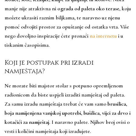
manje nije atraktivna ni
ograda od paleta oko terase,
koju
možete ukrasiti raznim biljkama, te naravno uz njenu
pomoć odvojiti prostor za opuštanje od ostatka vrta. Više
nego dovoljno inspiracije ćete pronaći
na internetu
i u
tiskanim časopisima.
Koji je postupak pri izradi
namještaja?
Ne morate biti majstor stolar s potpuno opremljenom
radionicom da biste uspjeli izraditi namještaj od paleta.
Za samu izradu namještaja trebat će vam samo
brusilica,
boja namijenjena vanjskoj upotrebi, bušilica, vijci za drvo i
kotačići za namještaj
. I naravno palete. Njihov broj ovisi o
vrsti i količini namještaja koji izrađujete.