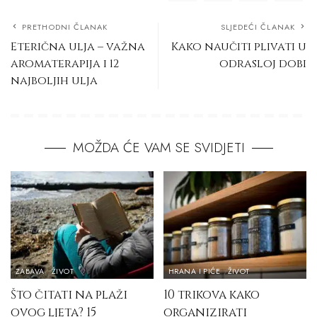
PRETHODNI ČLANAK
SLJEDEĆI ČLANAK
Eterična ulja – važna
Kako naučiti plivati u
aromaterapija i 12
odrasloj dobi
najboljih ulja
MOŽDA ĆE VAM SE SVIDJETI
ZABAVA
ŽIVOT
HRANA I PIĆE
ŽIVOT
Što čitati na plaži
10 trikova kako
ovog ljeta? 15
organizirati