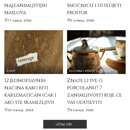
najzanimljivijih
smočnicu i uštedjeti
naslova
prostor
11 srpnja, 2026
9 svibnja, 2026
ŽIVOT
KULTURA I POVIJEST
ŽIVOT
12 jednostavnih
Znate li sve o
načina kako biti
porculanu? 7
karizmatičan (čak i
zanimljivosti koje će
ako ste sramežljivi)
vas oduševiti
29 travnja, 2026
3 travnja, 2026
UČITAJ VIŠE...