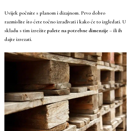
Uvijek počnite s planom i dizajnom. Prvo dobro
razmislite što ćete točno izrađivati i kako će to izgledati. U
skladu s tim izrežite
palete na potrebne dimenzije
– ili ih
dajte izrezati.