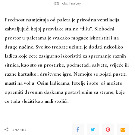
Foto: Pixabay
Prednost namještaja od paleta je prirodna ventilacija,
zahvaljujući kojoj presvlake stalno “dišu”. Slobodni
prostor u paletama je svakako moguće iskoristiti i na
druge načine. Sve što trebate učiniti je
dodati nekoliko
ladica
koje ćete zasigurno iskoristiti za spremanje raznih
sitnica, kao što su prostirke, podmetači, salvete, svijeće ili
razne kartaške i društvene igre. Nemojte se bojati pustiti
mašti na volju. Osim ladicama, fotelje i sofe još možete
opremiti drvenim daskama postavljenim sa strane, koje
će tada služiti kao
mali stolići
.
SHARES