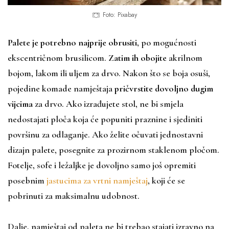
Foto: Pixabay
Palete je potrebno najprije obrusiti
, po mogućnosti
ekscentričnom brusilicom.
Zatim ih obojite
akrilnom
bojom, lakom ili uljem za drvo. Nakon što se boja osuši,
pojedine komade namještaja
pričvrstite
dovoljno dugim
vijcima
za drvo. Ako izrađujete stol, ne bi smjela
nedostajati ploča koja će popuniti praznine i sjediniti
površinu za odlaganje. Ako želite očuvati jednostavni
dizajn palete, posegnite za prozirnom staklenom pločom.
Fotelje, sofe i ležaljke je dovoljno samo još opremiti
posebnim
jastucima za vrtni namještaj
, koji će se
pobrinuti za maksimalnu udobnost.
Dalje, namještaj od paleta ne bi trebao stajati izravno na