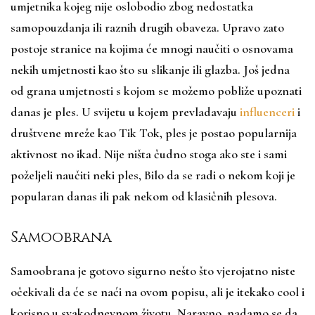
umjetnika kojeg nije oslobodio zbog nedostatka
samopouzdanja ili raznih drugih obaveza. Upravo zato
postoje stranice na kojima će mnogi naučiti o osnovama
nekih umjetnosti kao što su slikanje ili glazba. Još jedna
od grana umjetnosti s kojom se možemo pobliže upoznati
danas je ples. U svijetu u kojem prevladavaju
influenceri
i
društvene mreže kao Tik Tok, ples je postao popularnija
aktivnost no ikad. Nije ništa čudno stoga ako ste i sami
poželjeli naučiti neki ples, Bilo da se radi o nekom koji je
popularan danas ili pak nekom od klasičnih plesova.
Samoobrana
Samoobrana je gotovo sigurno nešto što vjerojatno niste
očekivali da će se naći na ovom popisu, ali je itekako cool i
korisno u svakodnevnom životu. Naravno, nadamo se da