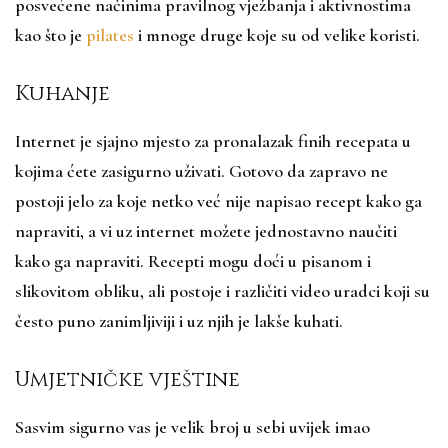
posvećene načinima pravilnog vježbanja i aktivnostima
kao što je
pilates
i mnoge druge koje su od velike koristi.
Kuhanje
Internet je sjajno mjesto za pronalazak finih recepata u
kojima ćete zasigurno uživati. Gotovo da zapravo ne
postoji jelo za koje netko već nije napisao recept kako ga
napraviti, a vi uz internet možete jednostavno naučiti
kako ga napraviti. Recepti mogu doći u pisanom i
slikovitom obliku, ali postoje i različiti video uradci koji su
često puno zanimljiviji i uz njih je lakše kuhati.
Umjetničke vještine
Sasvim sigurno vas je velik broj u sebi uvijek imao