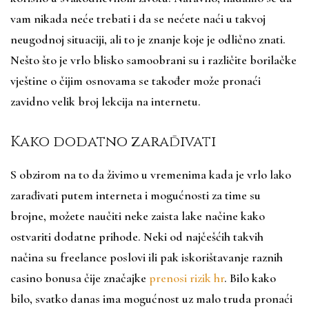
vam nikada neće trebati i da se nećete naći u takvoj
neugodnoj situaciji, ali to je znanje koje je odlično znati.
Nešto što je vrlo blisko samoobrani su i različite borilačke
vještine o čijim osnovama se također može pronaći
zavidno velik broj lekcija na internetu.
Kako dodatno zarađivati
S obzirom na to da živimo u vremenima kada je vrlo lako
zarađivati putem interneta i mogućnosti za time su
brojne, možete naučiti neke zaista lake načine kako
ostvariti dodatne prihode. Neki od najčešćih takvih
načina su freelance poslovi ili pak iskorištavanje raznih
casino bonusa čije značajke
prenosi rizik hr
. Bilo kako
bilo, svatko danas ima mogućnost uz malo truda pronaći