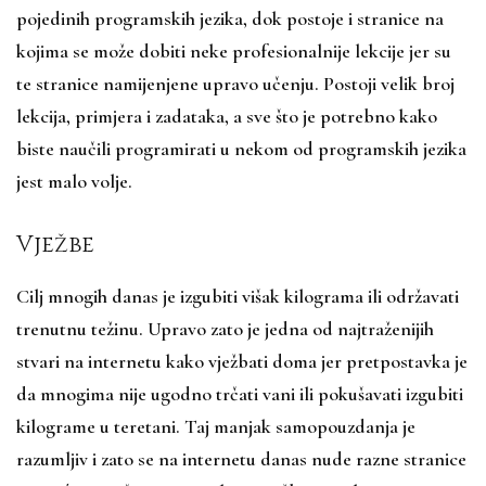
pojedinih programskih jezika, dok postoje i stranice na
kojima se može dobiti neke profesionalnije lekcije jer su
te stranice namijenjene upravo učenju. Postoji velik broj
lekcija, primjera i zadataka, a sve što je potrebno kako
biste naučili programirati u nekom od programskih jezika
jest malo volje.
Vježbe
Cilj mnogih danas je izgubiti višak kilograma ili održavati
trenutnu težinu. Upravo zato je jedna od najtraženijih
stvari na internetu kako vježbati doma jer pretpostavka je
da mnogima nije ugodno trčati vani ili pokušavati izgubiti
kilograme u teretani. Taj manjak samopouzdanja je
razumljiv i zato se na internetu danas nude razne stranice