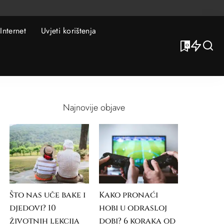
Internet
Uvjeti korištenja
0
Najnovije objave
Što nas uče bake i
Kako pronaći
djedovi? 10
hobi u odrasloj
životnih lekcija
dobi? 6 koraka od