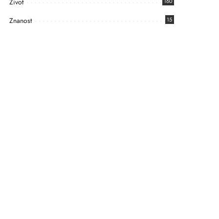
Život
160
Znanost
15