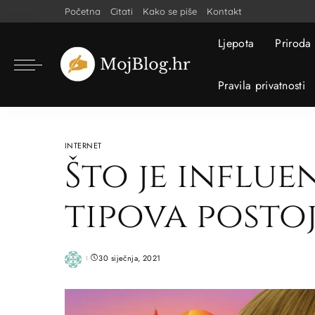
Početna
Citati
Kako se piše
Kontakt
Ljepota
Priroda
Pravila privatnosti
INTERNET
Što je influe
tipova postoj
30 siječnja, 2021
Posted
by