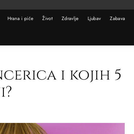
Hrana i piće
Život
Zdravlje
Ljubav
Zabava
ncerica i kojih 5
i?