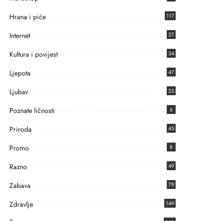
Hrana i piće
117
Internet
27
Kultura i povijest
34
Ljepota
47
Ljubav
23
Poznate ličnosti
6
Priroda
45
Promo
8
Razno
49
Zabava
79
Zdravlje
149