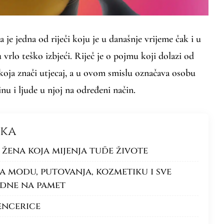
ca je jedna od riječi koju je u današnje vrijeme čak i u
rlo teško izbjeći. Riječ je o pojmu koji dolazi od
 koja znači utjecaj, a u ovom smislu označava osobu
nu i ljude u njoj na određeni način.
nka
 žena koja mijenja tuđe živote
a modu, putovanja, kozmetiku i sve
dne na pamet
uencerice