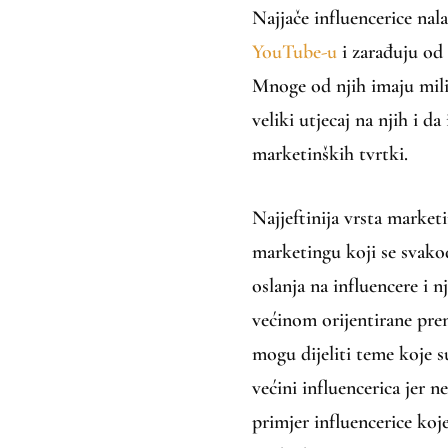
Najjače influencerice nal
YouTube-u
i zarađuju od 
Mnoge od njih imaju milij
veliki utjecaj na njih i 
marketinških tvrtki.
Najjeftinija vrsta market
marketingu koji se svako
oslanja na influencere i n
većinom orijentirane prem
mogu dijeliti teme koje 
većini influencerica jer 
primjer influencerice koj