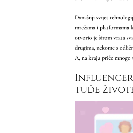
Današnji svijet tehnolog
mrežama i platformama k
otvorio je širom vrata sv
drugima, nekome s odlič
A, na kraju priče mnogo t
Influenceri
tuđe život