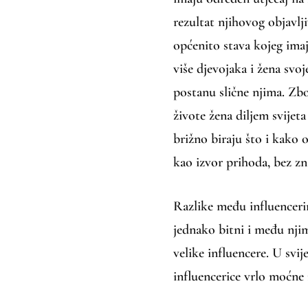
rezultat njihovog objavlji
općenito stava kojeg imaj
više djevojaka i žena svo
postanu slične njima. Zb
živote žena diljem svijeta
brižno biraju što i kako 
kao izvor prihoda, bez zn
Razlike među influencerim
jednako bitni i među njim
velike influencere. U svi
influencerice vrlo moćne 