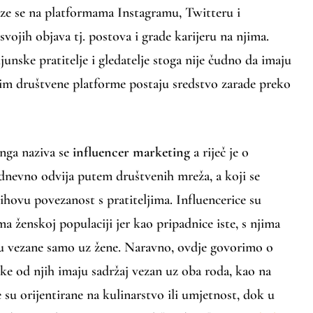
aze se na platformama Instagramu, Twitteru i
svojih objava tj. postova i grade karijeru na njima.
unske pratitelje i gledatelje stoga nije čudno da imaju
da im društvene platforme postaju sredstvo zarade preko
inga naziva se
influencer marketing
a riječ je o
dnevno odvija putem društvenih mreža, a koji se
jihovu povezanost s pratiteljima. Influencerice su
a ženskoj populaciji jer kao pripadnice iste, s njima
su vezane samo uz žene. Naravno, ovdje govorimo o
neke od njih imaju sadržaj vezan uz oba roda, kao na
e su orijentirane na kulinarstvo ili umjetnost, dok u