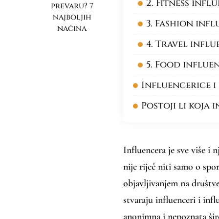
2. Fitness infl
prevaru? 7
najboljih
3. Fashion inf
načina
4. Travel infl
5. Food influe
Influencerice i
Postoji li koja 
Influencera je sve više i
nije riječ niti samo o sp
objavljivanjem na društv
stvaraju influenceri i inf
anonimna i nepoznata širo