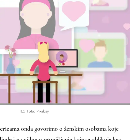
Foto: Pixabay
cericama
onda govorimo o ženskim osobama koje
ljude i na njihovo razmišljanje koje se oblikuje kao