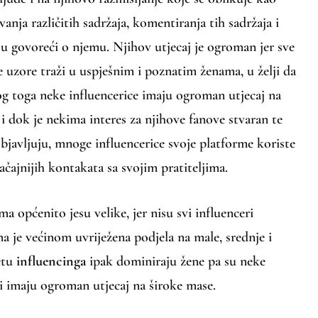
vanja različitih sadržaja, komentiranja tih sadržaja i
u govoreći o njemu. Njihov utjecaj je ogroman jer sve
je uzore traži u uspješnim i poznatim ženama, u želji da
og toga neke influencerice imaju ogroman utjecaj na
 i dok je nekima interes za njihove fanove stvaran te
objavljuju, mnoge influencerice svoje platforme koriste
ačajnijih kontakata sa svojim pratiteljima.
a općenito jesu velike, jer nisu svi influenceri
a je većinom uvriježena podjela na male, srednje i
jetu
influencinga
ipak dominiraju žene pa su neke
i imaju ogroman utjecaj na široke mase.