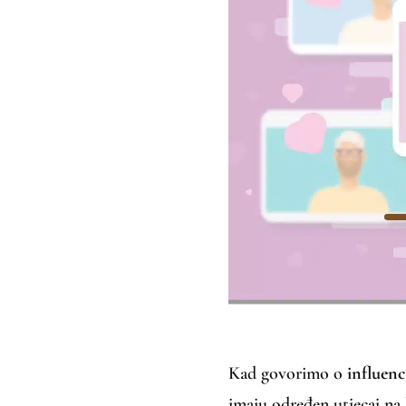
Kad govorimo o
influen
imaju određen utjecaj na 