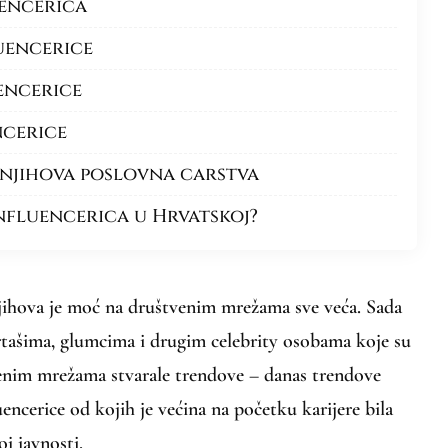
uencerica
luencerice
uencerice
ncerice
 njihova poslovna carstva
influencerica u Hrvatskoj?
 njihova je moć na društvenim mrežama sve veća. Sada
ortašima, glumcima i drugim celebrity osobama koje su
enim mrežama stvarale trendove – danas trendove
luencerice od kojih je većina na početku karijere bila
j javnosti.