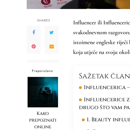
SHARES
Influencer ili Influenceri
svakodnevnom razgovoru v
istoimene engleske riječi
koja utječe na svoju okoli
Preporučeno
Sažetak čla
Influencerica –
Influencerice z
drugo što vam pa
Kako
1. Beauty infl
prepoznati
online