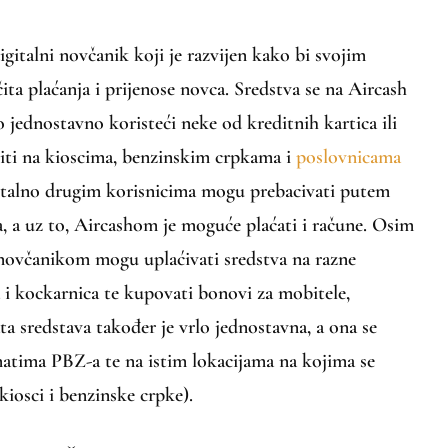
igitalni novčanik koji je razvijen kako bi svojim
ita plaćanja i prijenose novca. Sredstva se na Aircash
 jednostavno koristeći neke od kreditnih kartica ili
iti na kioscima, benzinskim crpkama i
poslovnicama
gitalno drugim korisnicima mogu prebacivati putem
, a uz to, Aircashom je moguće plaćati i račune. Osim
 novčanikom mogu uplaćivati sredstva na razne
 i kockarnica te kupovati bonovi za mobitele,
ata sredstava također je vrlo jednostavna, a ona se
atima PBZ-a te na istim lokacijama na kojima se
kiosci i benzinske crpke).