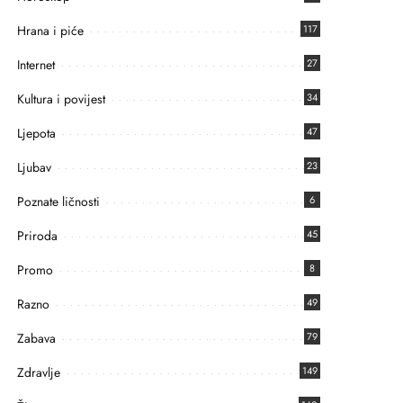
Hrana i piće
117
Internet
27
Kultura i povijest
34
Ljepota
47
Ljubav
23
Poznate ličnosti
6
Priroda
45
Promo
8
Razno
49
Zabava
79
Zdravlje
149