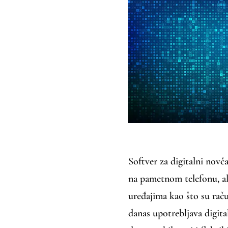
Softver za digitalni novč
na pametnom telefonu, al
uređajima kao što su račun
danas upotrebljava digit