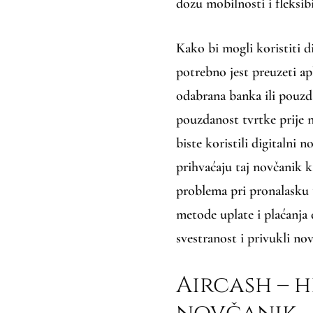
dozu mobilnosti i fleksibi
Kako bi mogli koristiti d
potrebno jest preuzeti apl
odabrana banka ili pouzda
pouzdanost tvrtke prije n
biste koristili digitalni 
prihvaćaju taj novčanik k
problema pri pronalasku t
metode uplate i plaćanja
svestranost i privukli nov
Aircash – h
novčanik