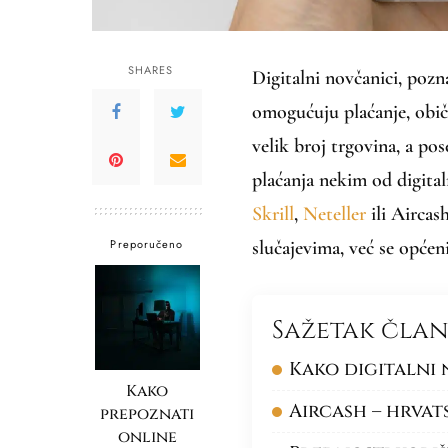
SHARES
Digitalni novčanici, pozn
omogućuju plaćanje, obič
velik broj trgovina, a pos
plaćanja nekim od digita
Skrill
,
Neteller
ili Aircas
Preporučeno
slučajevima, već se općen
Sažetak čla
Kako digitalni
Kako
Aircash – hrvat
prepoznati
online