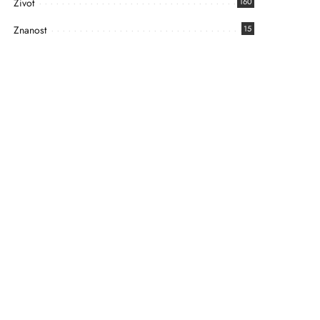
Život
160
Znanost
15