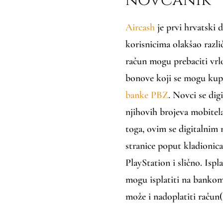
Aircash
je prvi hrvatski d
korisnicima olakšao različ
račun mogu prebaciti vrlo
bonove koji se mogu kup
banke PBZ
. Novci se di
njihovih brojeva mobitela
toga, ovim se digitalnim
stranice poput kladionica
PlayStation i slično. Ispl
mogu isplatiti na bankom
može i nadoplatiti račun(