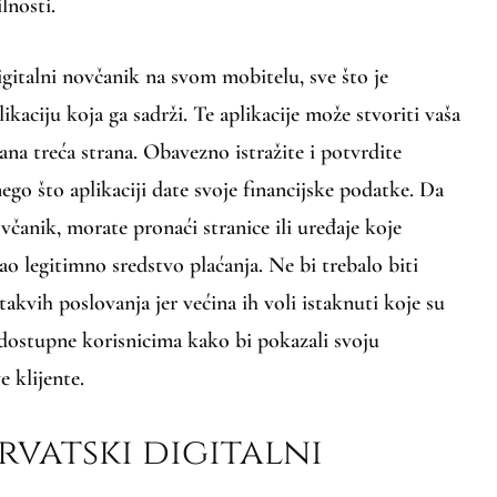
lnosti.
igitalni novčanik na svom mobitelu, sve što je
ikaciju koja ga sadrži. Te aplikacije može stvoriti vaša
na treća strana. Obavezno istražite i potvrdite
ego što aplikaciji date svoje financijske podatke. Da
novčanik, morate pronaći stranice ili uređaje koje
ao legitimno sredstvo plaćanja. Ne bi trebalo biti
akvih poslovanja jer većina ih voli istaknuti koje su
 dostupne korisnicima kako bi pokazali svoju
e klijente.
rvatski digitalni