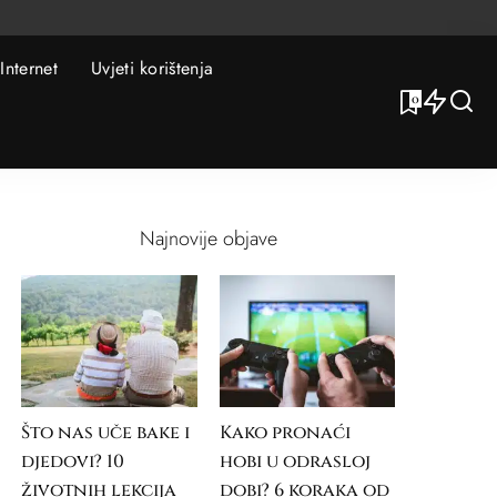
Internet
Uvjeti korištenja
0
Najnovije objave
Što nas uče bake i
Kako pronaći
djedovi? 10
hobi u odrasloj
životnih lekcija
dobi? 6 koraka od