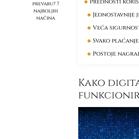
Prednosti kori
prevaru? 7
najboljih
Jednostavnije j
načina
Veća sigurnos
Svako plaćanje
Postoje nagrad
Kako digit
funkcionir