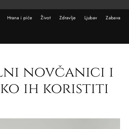
Hrana i piće
Život
Zdravlje
Ljubav
Zabava
lni novčanici i
ko ih koristiti