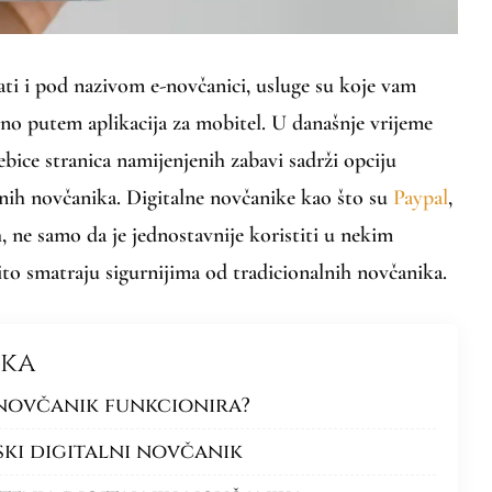
ati i pod nazivom e-novčanici, usluge su koje vam
no putem aplikacija za mobitel. U današnje vrijeme
ebice stranica namijenjenih zabavi sadrži opciju
lnih novčanika. Digitalne novčanike kao što su
Paypal
,
h, ne samo da je jednostavnije koristiti u nekim
ito smatraju sigurnijima od tradicionalnih novčanika.
nka
 novčanik funkcionira?
ski digitalni novčanik