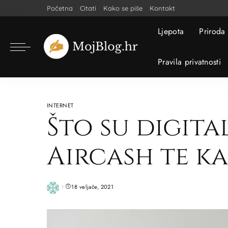
Početna
Citati
Kako se piše
Kontakt
Ljepota
Priroda
Pravila privatnosti
INTERNET
Što su digita
Aircash te ka
18 veljače, 2021
Posted
by