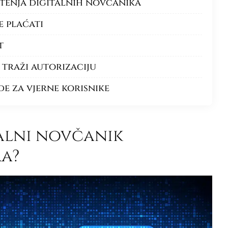
štenja digitalnih novčanika
e plaćati
t
 traži autorizaciju
e za vjerne korisnike
alni novčanik
a?