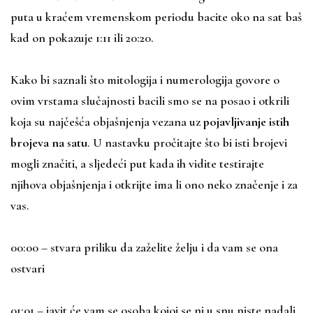
puta u kraćem vremenskom periodu bacite oko na sat baš
kad on pokazuje 1:11 ili 20:20.
Kako bi saznali što mitologija i numerologija govore o
ovim vrstama slučajnosti bacili smo se na posao i otkrili
koja su najčešća objašnjenja vezana uz
pojavljivanje istih
brojeva na satu
. U nastavku pročitajte što bi isti brojevi
mogli značiti, a sljedeći put kada ih vidite testirajte
njihova objašnjenja i otkrijte ima li ono neko značenje i za
vas.
00:00 – stvara priliku da zaželite želju i da vam se ona
ostvari
01:01 – javit će vam se osoba kojoj se ni u snu niste nadali