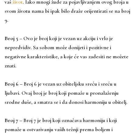
vaš
život
. Iako mnogi žude za pojavljivanjem ovog broja u
svom životu nama bi ipak bilo draže orijentirati se na broj
9.
Broj 5
–
Ovo je broj koji je vezan uz akciju i vrlo je
nepredvidiv. Sa sobom može donijeti i pozitivne i
negativne karakteristike, a koje će vas zadesiti ne možete
znati.
Broj 6
–
Broj 6 je vezan uz obiteljsku sreću i sreću u
ljubavi. Ovaj broj je broj koji pomaže u pronalaženju
srodne duše, a smatra se i da donosi harmoniju u obitelj.
Broj 7
–
Broj 7 je broj koji označava harmoniju i koji
pomaže u ostvarivanju vaših težnji prema boljem i