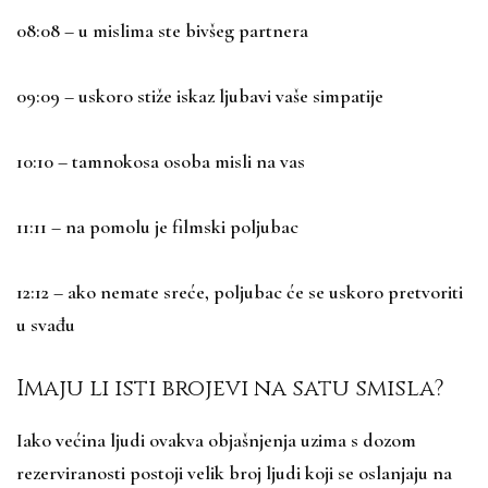
08:08 – u mislima ste bivšeg partnera
09:09 – uskoro stiže iskaz ljubavi vaše simpatije
10:10 – tamnokosa osoba misli na vas
11:11 – na pomolu je filmski poljubac
12:12 – ako nemate sreće, poljubac će se uskoro pretvoriti
u svađu
Imaju li isti brojevi na satu smisla?
Iako većina ljudi ovakva objašnjenja uzima s dozom
rezerviranosti postoji velik broj ljudi koji se oslanjaju na