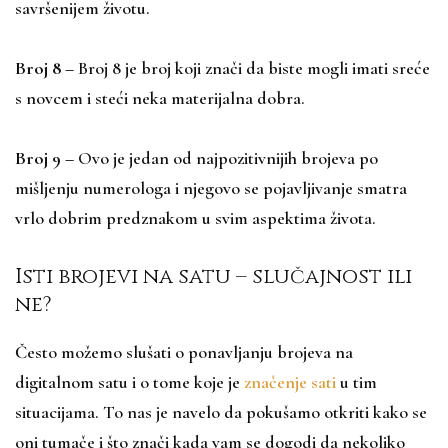
savršenijem životu.
Broj 8
–
Broj 8 je broj koji znači da biste mogli imati sreće
s novcem i steći neka materijalna dobra.
Broj 9
–
Ovo je jedan od najpozitivnijih brojeva po
mišljenju numerologa i njegovo se pojavljivanje smatra
vrlo dobrim predznakom u svim aspektima života.
Isti brojevi na satu – slučajnost ili
ne?
Često možemo slušati o ponavljanju brojeva na
digitalnom satu i o tome koje je
značenje sati
u tim
situacijama. To nas je navelo da pokušamo otkriti kako se
oni tumače i što znači kada vam se dogodi da nekoliko