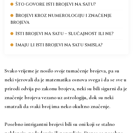
Što govore isti brojevi na satu?
Brojevi kroz numerologiju i značenje
brojeva
Isti brojevi na satu – slučajnost ili ne?
Imaju li isti brojevi na satu smisla?
Svako vrijeme je nosilo svoje tumačenje brojeva, pa su
neki vjerovali da je matematika osnova svega i da se sve u
prirodi odvija po zakonu brojeva, neki su bili sigurni da je
značenje brojeva vezano uz astrologiju, dok su neki
smatrali da svaki broj ima neko okultno značenje.
Posebno intrigantni brojevi bili su oni koji se stalno
poklapaju, podudaraju ili ponavljaju. Danas se posebna