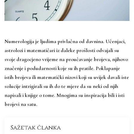
Numerologija je ljudima privlačna od davnina. Učenjaci,
astrolozi i matematičari iz daleke prošlosti odvajali su
svoje dragocjeno vrijeme na proučavanje brojeva, njihovo
značenje i podudarnosti koje su ih pratile. Poklapanje
istih brojeva ili matematički nizovi koji su uvijek davali iste
solucije intrigirali su ih do te mjere da su neki od njih
napisali i knjige o tome. Mnogima su inspiracija bili i isti
brojevi na satu.
Sažetak članka