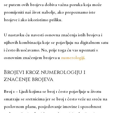
se putem ovih brojeva dobiva važna poruka koja može
promijeniti naš život nabolje, ako prepoznamo iste
brojeve i ako iskoristimo priliku.
U nastavku ću navesti osnovna značenja istih brojeva i
njihovih kombinacija koje se pojavljuju na digitalnom satu
i često ih uočavamo. No, prije toga ću vas upoznati s
osnovnim značenjem brojeva u
numerologiji
.
Brojevi kroz numerologiju i
značenje brojeva
Broj 1
–
Ljudi kojima se broj 1 često pojavljuje u životu
smatraju se sretnicima jer se broj 1 često veže uz sreću na
poslovnom planu, posjedovanje imovine i sposobnost