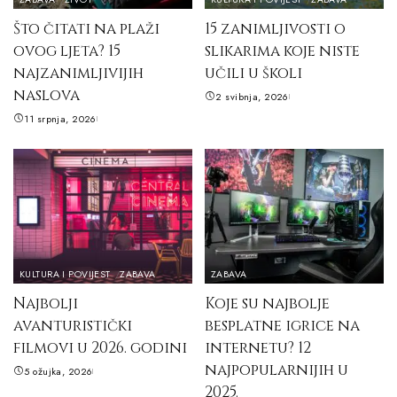
Što čitati na plaži
15 zanimljivosti o
ovog ljeta? 15
slikarima koje niste
najzanimljivijih
učili u školi
naslova
2 svibnja, 2026
11 srpnja, 2026
KULTURA I POVIJEST
ZABAVA
ZABAVA
Najbolji
Koje su najbolje
avanturistički
besplatne igrice na
filmovi u 2026. godini
internetu? 12
najpopularnijih u
5 ožujka, 2026
2025.