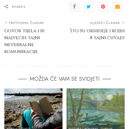
SHARES
PRETHODNI ČLANAK
SLJEDEĆI ČLANAK
Govor tijela i 10
Što su orhideje i kojih
najvećih tajni
8 tajni čuvaju
neverbalne
komunikacije
MOŽDA ĆE VAM SE SVIDJETI
ZABAVA
ŽIVOT
KULTURA I POVIJEST
ZABAVA