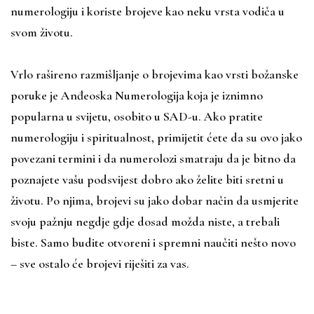
numerologiju i koriste brojeve kao neku vrsta vodiča u
svom životu.
Vrlo rašireno razmišljanje o brojevima kao vrsti božanske
poruke je Anđeoska Numerologija koja je iznimno
popularna u svijetu, osobito u SAD-u. Ako pratite
numerologiju i spiritualnost, primijetit ćete da su ovo jako
povezani termini i da numerolozi smatraju da je bitno da
poznajete vašu podsvijest dobro ako želite biti sretni u
životu. Po njima, brojevi su jako dobar način da usmjerite
svoju pažnju negdje gdje dosad možda niste, a trebali
biste. Samo budite otvoreni i spremni naučiti nešto novo
– sve ostalo će brojevi riješiti za vas.