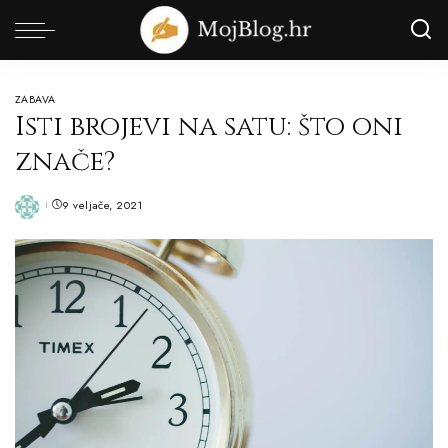
ZABAVA
Isti brojevi na satu: što oni
znače?
9 veljače, 2021
Posted
by