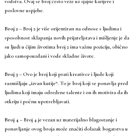
vodstva. Ovaj se broj često veže uz sjajne karijere i
poslovne uspjehe.
Broj 2
–
Broj 2 je više orijentiran na odnose s ljudima i
sposobnost sklapanja novih prijateljstava i mišljenje je da
su ljudi u čijim životima broj 2 ima važnu poziciju, obično
jako samopouzdani i vode skladne živote.
Broj 3
–
Ovo je broj koji prati kreativce i ljude koji
razmišljaju „izvan kutije“. To je broj koji se ponavlja pred
ljudima koji imaju određene talente i on ih motivira da ih
otkriju i počnu upotrebljavati.
Broj 4 –
Broj 4 je vezan uz materijalno blagostanje i
ponavljanje ovog broja može značiti dolazak bogatstva u