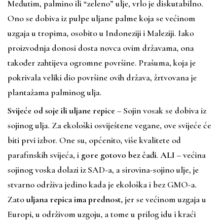
Međutim, palmino ili “zeleno” ulje, vrlo je diskutabilno.
Ono se dobiva iz pulpe uljane palme koja se većinom
uzgaja u tropima, osobito u Indoneziji i Maleziji. Iako
proizvodnja donosi dosta novca ovim državama, ona
također zahtijeva ogromne površine. Prašuma, koja je
pokrivala veliki dio površine ovih država, žrtvovana je
plantažama palminog ulja.
Svijeće od soje ili uljane repice
– Sojin vosak se dobiva iz
sojinog ulja. Za
ekološki osviještene
vegane, ove svijeće će
biti prvi izbor. One su, općenito, više kvalitete od
parafinskih svijeća, i
gore gotovo bez čađi
.
ALI
– većina
sojinog voska dolazi iz SAD-a, a sirovina-sojino ulje, je
stvarno održiva jedino kada je ekološka i bez GMO-a.
Zato
uljana
repica ima prednost,
jer se većinom uzgaja u
Europi, u održivom uzgoju, a tome u prilog idu i kraći