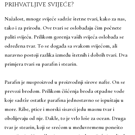
prihvatljive svijeće?
Nažalost, mnoge svijeće sadrže štetne tvari, kako za nas,
tako i za prirodu. Ove tvari se oslobađaju čim počnete
paliti svijeću. Prilikom gorenja vaših svijeća oslobađa se
određena tvar. To se događa sa svakom svijećom, ali
naravno postoji razlika između štetnih i dobrih tvari. Dva
primjera tvari su parafin i stearin.
Parafin je nusproizvod u proizvodnji sirove nafte. On se
prevozi brodom. Prilikom čišćenja broda otpadne vode
koje sadrže ostatke parafina jednostavno se ispuštaju u
more. Ribe, ptice i morski sisavci jedu masnu tvar i
obolijevaju od nje. Dakle, to je vrlo loše za ocean. Druga
tvar je stearin, koji se srećom u međuvremenu ponešto