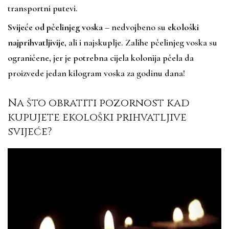
transportni putevi.
Svijeće od pčelinjeg voska
– nedvojbeno su
ekološki
najprihvatljivije
, ali i najskuplje. Zalihe pčelinjeg voska su
ograničene, jer je potrebna cijela kolonija pčela da
proizvede jedan kilogram voska za godinu dana!
Na što obratiti pozornost kad
kupujete ekološki prihvatljive
svijeće?