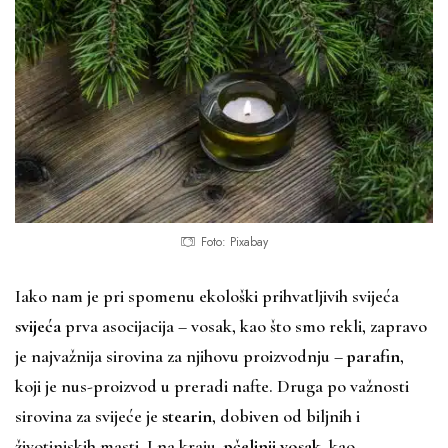
Foto: Pixabay
Iako nam je pri spomenu ekološki prihvatljivih svijeća
svijeća
prva asocijacija – vosak, kao što smo rekli, zapravo
je najvažnija sirovina za njihovu proizvodnju –
parafin
,
koji je nus-proizvod u preradi nafte. Druga po važnosti
sirovina za svijeće je
stearin
, dobiven od biljnih i
životinjskih masti. I na kraju,
pčelinji vosak
, kao