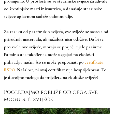
promijenio. U prošlosti su se stearinske svijeće izrađivale
od životinjske masti iz iznutrica, a današnje stearinske
svijeće uglavnom sadrže palmino ulje.
Za razliku od parafinskih svijeća, ove svijeće se sastoje od
prirodnih materijala, ali nažalost nisu održive. Da bi se
proizvele ove svijeće, moraju se posjeći cijele prašume.
Palmino ulje također se može uzgajati na ekološki
prihvatljiv način, što se može prepoznati po
certifikatu
RSPO
. Nažalost, ni ovaj certifikat nije besprijekoran. To
je dovoljno razloga da prijeđete na ekološke svijeće!
Pogledajmo pobliže od čega sve
mogu biti svijeće