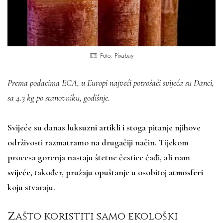
Foto: Pixabay
Prema podacima ECA, u Europi najveći potrošači
svijeća
su Danci,
sa 4.3 kg po stanovniku, godišnje.
Svijeće su danas luksuzni artikli i stoga pitanje njihove
održivosti razmatramo na drugačiji način. Tijekom
procesa gorenja nastaju štetne čestice čađi, ali nam
svijeće
, također, pružaju opuštanje u osobitoj
atmosferi
koju stvaraju.
Zašto koristiti samo ekološki