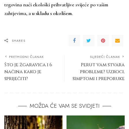
trgovina naći ekološki prihvatljive svijeće po vašim
zahtjevima, a
u skladu s okolišem
.
SHARES
PRETHODNI ČLANAK
SLJEDEĆI ČLANAK
Što je žgaravica i 6
Perut vam stvara
načina kako je
probleme? Uzroci,
spriječiti?
simptomi i preporuke
MOŽDA ĆE VAM SE SVIDJETI