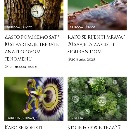
PRIRODA
ŽIVOT
PRIRODA
ŽIVOT
Zašto pomičemo sat?
Kako se riješiti mrava?
10 stvari koje trebate
20 savjeta za čist i
znati o ovom
siguran dom
fenomenu
20 lipnja, 2025
10 listopada, 2025
PRIRODA
ZDRAVLJE
PRIRODA
Kako se koristi
Što je fotosinteza? 7