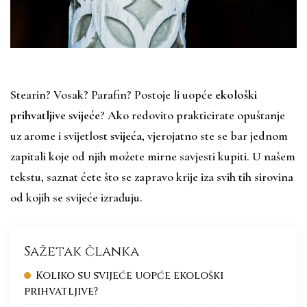
Stearin? Vosak? Parafin? Postoje li uopće
ekološki
prihvatljive
svijeće
? Ako redovito prakticirate opuštanje
uz arome i svijetlost
svijeća
, vjerojatno ste se bar jednom
zapitali koje od njih možete mirne savjesti kupiti. U našem
tekstu, saznat ćete što se zapravo krije iza svih tih sirovina
od kojih se svijeće izrađuju.
Sažetak članka
Koliko su svijeće uopće ekološki
prihvatljive?