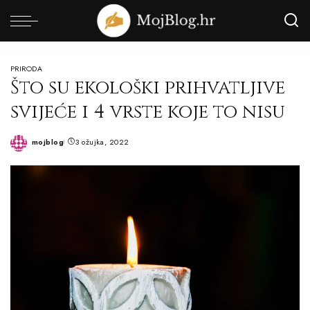
PRIRODA
Što su ekološki prihvatljive
svijeće i 4 vrste koje to nisu
mojblog
3 ožujka, 2022
Posted
by