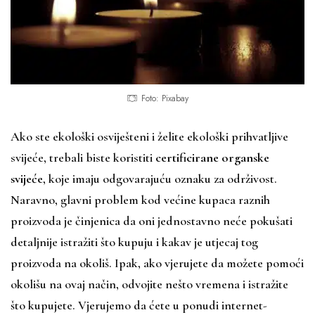
Foto: Pixabay
Ako ste ekološki osviješteni i želite ekološki prihvatljive
svijeće, trebali biste koristiti
certificirane organske
svijeće
, koje imaju odgovarajuću oznaku za održivost.
Naravno, glavni problem kod većine kupaca raznih
proizvoda je činjenica da oni jednostavno neće pokušati
detaljnije istražiti što kupuju i kakav je utjecaj tog
proizvoda na okoliš. Ipak, ako vjerujete da možete pomoći
okolišu na ovaj način, odvojite nešto vremena i istražite
što kupujete. Vjerujemo da ćete u ponudi internet-