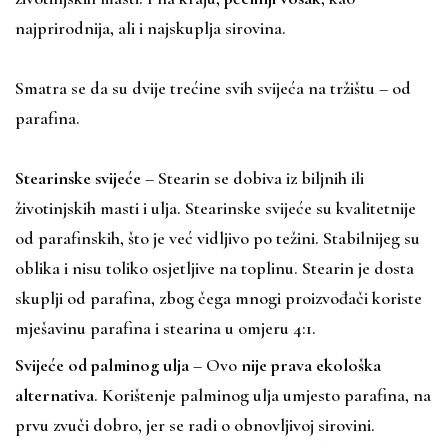
najprirodnija, ali i najskuplja sirovina.
Smatra se da su dvije trećine svih svijeća na tržištu – od
parafina.
Stearinske svijeće
– Stearin se dobiva iz biljnih ili
životinjskih masti i ulja. Stearinske svijeće su kvalitetnije
od parafinskih, što je već vidljivo po težini. Stabilnijeg su
oblika i nisu toliko osjetljive na toplinu. Stearin je dosta
skuplji od parafina, zbog čega mnogi proizvođači koriste
mješavinu parafina i stearina u omjeru 4:1.
Svijeće od palminog ulja
– Ovo
nije prava ekološka
alternativa
. Korištenje palminog ulja umjesto parafina, na
prvu zvuči dobro, jer se radi o obnovljivoj sirovini.