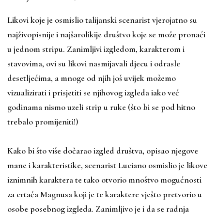
Likovi koje je osmislio talijanski scenarist vjerojatno su
najživopisnije i najšarolikije društvo koje se može pronaći
u jednom stripu. Zanimljivi izgledom, karakterom i
stavovima, ovi su likovi nasmijavali djecu i odrasle
desetljećima, a mnoge od njih još uvijek možemo
vizualizirati i prisjetiti se njihovog izgleda iako već
godinama nismo uzeli strip u ruke (što bi se pod hitno
trebalo promijeniti!)
Kako bi što više dočarao izgled društva, opisao njegove
mane i karakteristike, scenarist Luciano osmislio je likove
iznimnih karaktera te tako otvorio mnoštvo mogućnosti
za crtača Magnusa koji je te karaktere vješto pretvorio u
osobe posebnog izgleda. Zanimljivo je i da se radnja