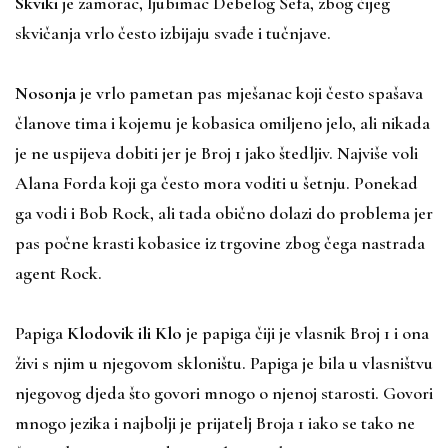
Skviki
je zamorac, ljubimac Debelog Šefa, zbog čijeg
skvičanja vrlo često izbijaju svađe i tučnjave.
Nosonja
je vrlo pametan pas mješanac koji često spašava
članove tima i kojemu je kobasica omiljeno jelo, ali nikada
je ne uspijeva dobiti jer je Broj 1 jako štedljiv. Najviše voli
Alana Forda koji ga često mora voditi u šetnju. Ponekad
ga vodi i Bob Rock, ali tada obično dolazi do problema jer
pas počne krasti kobasice iz trgovine zbog čega nastrada
agent Rock.
Papiga
Klodovik ili Klo
je papiga čiji je vlasnik Broj 1 i ona
živi s njim u njegovom skloništu. Papiga je bila u vlasništvu
njegovog djeda što govori mnogo o njenoj starosti. Govori
mnogo jezika i najbolji je prijatelj Broja 1 iako se tako ne