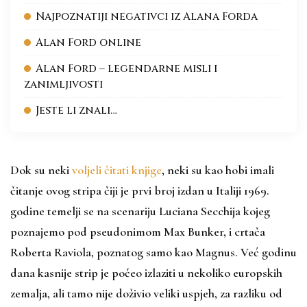
Najpoznatiji negativci iz Alana Forda
Alan Ford online
Alan Ford – legendarne misli i
zanimljivosti
Jeste li znali…
Dok su neki
voljeli čitati knjige
, neki su kao hobi imali
čitanje ovog stripa čiji je prvi broj izdan u Italiji 1969.
godine temelji se na scenariju Luciana Secchija kojeg
poznajemo pod pseudonimom Max Bunker, i crtača
Roberta Raviola, poznatog samo kao Magnus. Već godinu
dana kasnije strip je počeo izlaziti u nekoliko europskih
zemalja, ali tamo nije doživio veliki uspjeh, za razliku od