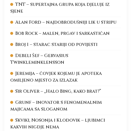
TNT – supertajna grupa koja djeluje iz
sjene
Alan Ford – najdobrodušniji lik u stripu
Bob Rock – malen, prgav i sarkastičan
Broj 1 – starac stariji od povijesti
Debeli Šef – Gervasius
Twinkleminklensson
Jeremija – čovjek kojemu je apoteka
omiljeno mjesto za izlazak
Sir Oliver – „Halo Bing, kako brat?“
Grunf – inovator s fenomenalnim
majicama sa sloganom
Skviki, Nosonja i Klodovik – ljubimci
kakvih nigdje nema