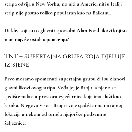
stripa odvija u New Yorku, no niti u Americi niti u Italiji
strip nije postao toliko popularan kao na Balkanu.
Dakle, koji su to glavni i sporedni Alan Ford likovi koji su
nam najviše ostali u pamćenju?
TNT – supertajna grupa koja djeluje
iz sjene
Prvo moramo spomenuti supertajnu grupu čiji su članovi
glavni likovi ovog stripa. Vođa joj je Broj 1, a njeno se
sjedište nalazi u prostoru cvjećarnice koja ima služi kao
krinka. Njegova Visost Broj 1 svoje sjedište ima na tajnoj
lokaciji, u nekom od tunela njujorške podzemne
željeznice.