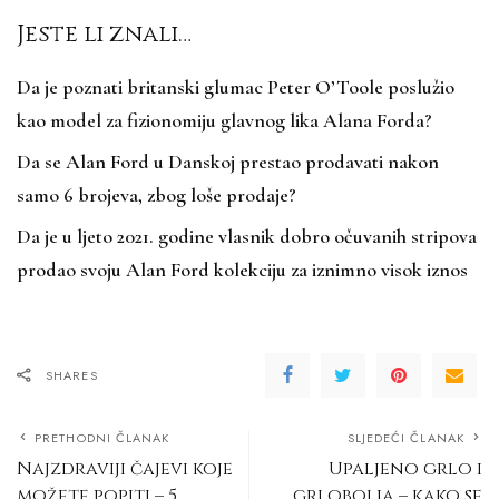
Jeste li znali…
Da je poznati britanski glumac Peter O’Toole poslužio
kao model za fizionomiju glavnog lika Alana Forda?
Da se Alan Ford u Danskoj prestao prodavati nakon
samo 6 brojeva, zbog loše prodaje?
Da je u ljeto 2021. godine vlasnik dobro očuvanih stripova
prodao svoju Alan Ford kolekciju za iznimno visok iznos
SHARES
PRETHODNI ČLANAK
SLJEDEĆI ČLANAK
Najzdraviji čajevi koje
Upaljeno grlo i
možete popiti – 5
grlobolja – kako se