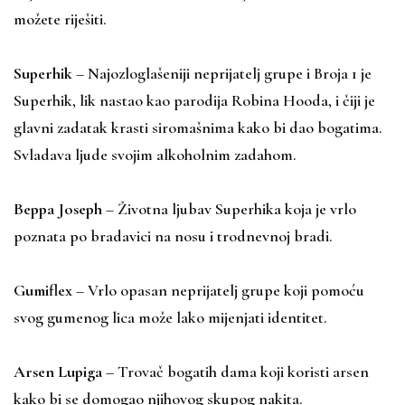
možete riješiti.
Superhik
– Najozloglašeniji neprijatelj grupe i Broja 1 je
Superhik, lik nastao kao parodija Robina Hooda, i čiji je
glavni zadatak krasti siromašnima kako bi dao bogatima.
Svladava ljude svojim alkoholnim zadahom.
Beppa Joseph
– Životna ljubav Superhika koja je vrlo
poznata po bradavici na nosu i trodnevnoj bradi.
Gumiflex
– Vrlo opasan neprijatelj grupe koji pomoću
svog gumenog lica može lako mijenjati identitet.
Arsen Lupiga
– Trovač bogatih dama koji koristi arsen
kako bi se domogao njihovog skupog nakita.