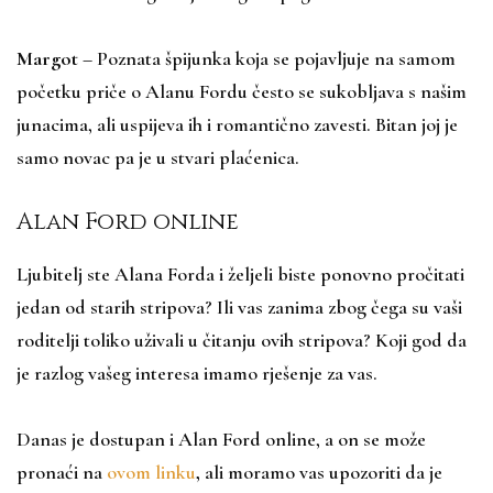
Margot
– Poznata špijunka koja se pojavljuje na samom
početku priče o Alanu Fordu često se sukobljava s našim
junacima, ali uspijeva ih i romantično zavesti. Bitan joj je
samo novac pa je u stvari plaćenica.
Alan Ford online
Ljubitelj ste Alana Forda i željeli biste ponovno pročitati
jedan od starih stripova? Ili vas zanima zbog čega su vaši
roditelji toliko uživali u čitanju ovih stripova? Koji god da
je razlog vašeg interesa imamo rješenje za vas.
Danas je dostupan i Alan Ford online, a on se može
pronaći na
ovom linku
,
ali moramo vas upozoriti da je