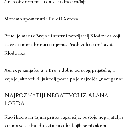
čini s obzirom na to da se stalno svađaju.
Moramo spomenuti i Prudi i Xerexa.
Prudi
je mačak Broja 1 i smrtni neprijatelj Klodovika koji
se često mora brinuti o njemu. Prudi voli iskorištavati
Klodovika.
Xerex
je zmija koju je Broj 1 dobio od svog prijatelja, a
koja je jako veliki ljubitelj porta pa je najčešće „nacugana“.
Najpoznatiji negativci iz Alana
Forda
Kao i kod svih tajnih grupa i agencija, postoje neprijatelji s
kojima se stalno dolazi u sukob i kojih se nikako ne