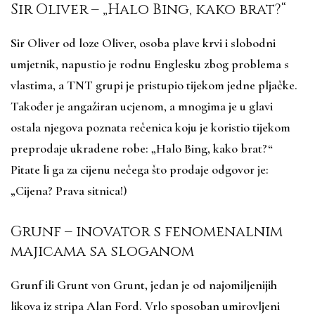
Sir Oliver – „Halo Bing, kako brat?“
S
ir Oliver od loze Oliver, osoba plave krvi i slobodni
umjetnik, napustio je rodnu Englesku zbog problema s
vlastima, a TNT grupi je pristupio tijekom jedne pljačke.
Također je angažiran ucjenom, a mnogima je u glavi
ostala njegova poznata rečenica koju je koristio tijekom
preprodaje ukradene robe: „Halo Bing, kako brat?“
Pitate li ga za cijenu nečega što prodaje odgovor je:
„Cijena? Prava sitnica!)
Grunf – inovator s fenomenalnim
majicama sa sloganom
Grunf ili Grunt von Grunt, jedan je od najomiljenijih
likova iz stripa Alan Ford. Vrlo sposoban umirovljeni