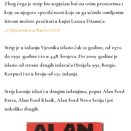
Zbog čega je strip bio uspješan baš na ovim prostorima i
koje su njegove specifičnosti koje su ga učinile omiljenim
štivom možete pročitati u knjizi Lazara Džamića:
„Cvjećarnica u Kući cveća“
Strip je u izdanju Vjesnika izlazio čak 22 godine, od 1970.
do 1992. godine i to u 448. brojeva. Do 2009. godine je
izlazio od strane drugih izdavača (Strijela 992, Borgis,
Korpus) i to u broju od 151. izdanja.
Strip kasnije izlazi i u drugim izdanjima, poput Alan Ford
Extra, Alan Ford Klasik, Alan Ford Nova Serija i još
nekoliko drugih.