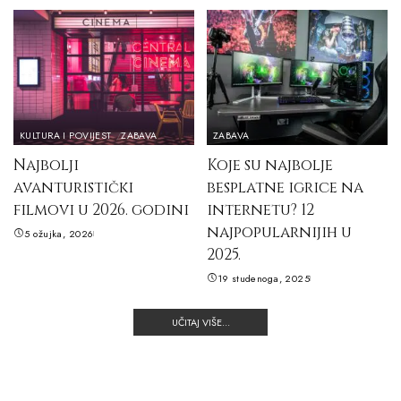
KULTURA I POVIJEST
ZABAVA
ZABAVA
Najbolji
Koje su najbolje
avanturistički
besplatne igrice na
filmovi u 2026. godini
internetu? 12
najpopularnijih u
5 ožujka, 2026
2025.
19 studenoga, 2025
UČITAJ VIŠE...