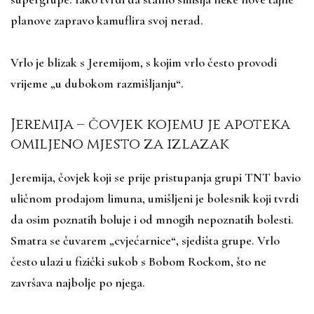
planove zapravo kamuflira svoj nerad.
Vrlo je blizak s Jeremijom, s kojim vrlo često provodi
vrijeme „u dubokom razmišljanju“.
Jeremija – čovjek kojemu je apoteka
omiljeno mjesto za izlazak
Jeremija, čovjek koji se prije pristupanja grupi TNT bavio
uličnom prodajom limuna, umišljeni je bolesnik koji tvrdi
da osim poznatih boluje i od mnogih nepoznatih bolesti.
Smatra se čuvarem „cvjećarnice“, sjedišta grupe. Vrlo
često ulazi u fizički sukob s Bobom Rockom, što ne
završava najbolje po njega.