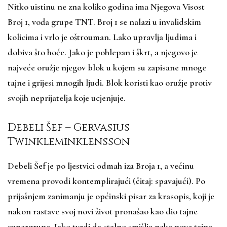
Nitko uistinu ne zna koliko godina ima Njegova Visost
Broj 1, vođa grupe TNT. Broj 1 se nalazi u invalidskim
kolicima i vrlo je oštrouman. Lako upravlja ljudima i
dobiva što hoće. Jako je pohlepan i škrt, a njegovo je
najveće oružje njegov blok u kojem su zapisane mnoge
tajne i grijesi mnogih ljudi. Blok koristi kao oružje protiv
svojih neprijatelja koje ucjenjuje.
Debeli Šef – Gervasius
Twinkleminklensson
Debeli Šef je po ljestvici odmah iza Broja 1, a većinu
vremena provodi kontemplirajući (čitaj: spavajući). Po
prijašnjem zanimanju je općinski pisar za krasopis, koji je
nakon rastave svoj novi život pronašao kao dio tajne
supergrupe. Iako tvrdi da stalno smišlja neke nove tajne