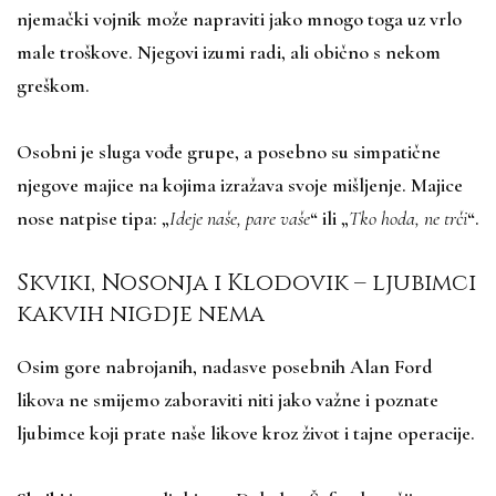
njemački vojnik može napraviti jako mnogo toga uz vrlo
male troškove. Njegovi izumi radi, ali obično s nekom
greškom.
Osobni je sluga vođe grupe, a posebno su simpatične
njegove majice na kojima izražava svoje mišljenje. Majice
nose natpise tipa: „
Ideje naše, pare vaše
“ ili „
Tko hoda, ne trči
“.
Skviki, Nosonja i Klodovik – ljubimci
kakvih nigdje nema
Osim gore nabrojanih, nadasve posebnih Alan Ford
likova ne smijemo zaboraviti niti jako važne i poznate
ljubimce koji prate naše likove kroz život i tajne operacije.