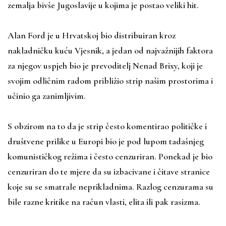
zemalja bivše Jugoslavije u kojima je postao veliki hit.
Alan Ford je u Hrvatskoj bio distribuiran kroz
nakladničku kuću Vjesnik, a jedan od najvažnijih faktora
za njegov uspjeh bio je prevoditelj Nenad Brixy, koji je
svojim odličnim radom približio strip našim prostorima i
učinio ga zanimljivim.
S obzirom na to da je strip često komentirao političke i
društvene prilike u Europi bio je pod lupom tadašnjeg
komunističkog režima i često cenzuriran. Ponekad je bio
cenzuriran do te mjere da su izbacivane i čitave stranice
koje su se smatrale neprikladnima. Razlog cenzurama su
bile razne kritike na račun vlasti, elita ili pak rasizma.