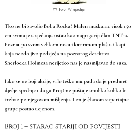
Foto: Wikipedija
Tko ne bi zavolio Boba Rocka? Malen muškarac visok 150
cm svima je u sjećanju ostao kao najprgaviji član TNT-a.
Poznat po svom velikom nosu i kariranom plaštu i kapi
koja neodoljivo podsjeća na poznatog detektiva
Sherlocka Holmesa nerijetko nas je nasmijavao do suza.
Iako se ne boji akcije, vrlo teško mu pada da je predmet
dječje sprdnje i da ga Broj ! ne poštuje onoliko koliko bi
trebao po njegovom mišljenju. I on je članom supertajne
grupe postao ucjenom.
Broj 1 – starac stariji od povijesti