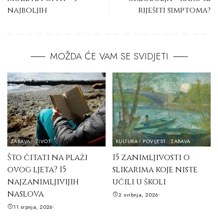
najboljih
riješiti simptoma?
MOŽDA ĆE VAM SE SVIDJETI
ZABAVA
ŽIVOT
KULTURA I POVIJEST
ZABAVA
Što čitati na plaži
15 zanimljivosti o
ovog ljeta? 15
slikarima koje niste
najzanimljivijih
učili u školi
naslova
2 svibnja, 2026
11 srpnja, 2026