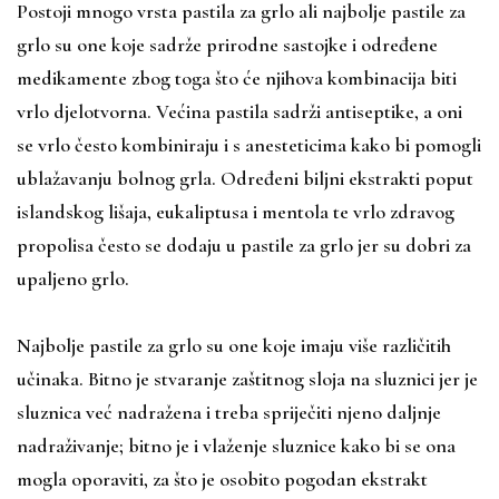
Postoji mnogo vrsta pastila za grlo ali najbolje pastile za
grlo su one koje sadrže prirodne sastojke i određene
medikamente zbog toga što će njihova kombinacija biti
vrlo djelotvorna. Većina pastila sadrži antiseptike, a oni
se vrlo često kombiniraju i s anesteticima kako bi pomogli
ublažavanju bolnog grla. Određeni biljni ekstrakti poput
islandskog lišaja, eukaliptusa i mentola te vrlo zdravog
propolisa često se dodaju u pastile za grlo jer su dobri za
upaljeno grlo.
Najbolje pastile za grlo su one koje imaju više različitih
učinaka. Bitno je stvaranje zaštitnog sloja na sluznici jer je
sluznica već nadražena i treba spriječiti njeno daljnje
nadraživanje; bitno je i vlaženje sluznice kako bi se ona
mogla oporaviti, za što je osobito pogodan ekstrakt