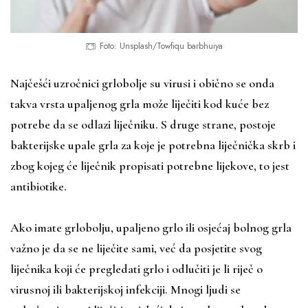
Foto: Unsplash/Towfiqu barbhuiya
Najčešći uzročnici grlobolje su virusi i obično se onda
takva vrsta upaljenog grla može liječiti kod kuće bez
potrebe da se odlazi liječniku. S druge strane, postoje
bakterijske upale grla za koje je potrebna liječnička skrb i
zbog kojeg će liječnik propisati potrebne lijekove, to jest
antibiotike.
Ako imate grlobolju, upaljeno grlo ili osjećaj bolnog grla
važno je da se ne liječite sami, već da posjetite svog
liječnika koji će pregledati grlo i odlučiti je li riječ o
virusnoj ili bakterijskoj infekciji. Mnogi ljudi se