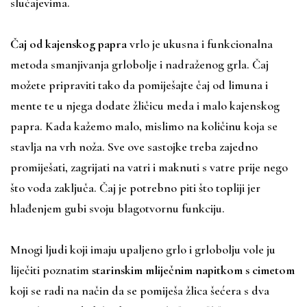
slučajevima.
Čaj od kajenskog papra
vrlo je ukusna i funkcionalna
metoda smanjivanja grlobolje i nadraženog grla. Čaj
možete pripraviti tako da pomiješajte čaj od limuna i
mente te u njega dodate žličicu meda i malo kajenskog
papra. Kada kažemo malo, mislimo na količinu koja se
stavlja na vrh noža. Sve ove sastojke treba zajedno
promiješati, zagrijati na vatri i maknuti s vatre prije nego
što voda zaključa. Čaj je potrebno piti što topliji jer
hlađenjem gubi svoju blagotvornu funkciju.
Mnogi ljudi koji imaju upaljeno grlo i grlobolju vole ju
liječiti poznatim
starinskim mliječnim napitkom s cimetom
koji se radi na način da se pomiješa žlica šećera s dva