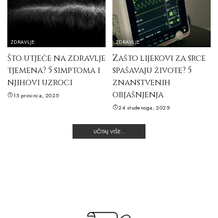
ZDRAVLJE
ZDRAVLJE
Što utječe na zdravlje
Zašto lijekovi za srce
tjemena? 5 simptoma i
spašavaju živote? 5
njihovi uzroci
znanstvenih
objašnjenja
15 prosinca, 2025
24 studenoga, 2025
UČITAJ VIŠE...