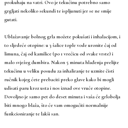
prokuhaju na vatri. Ovo je tekućinu potrebno samo
grgljati nekoliko sekundi te ispljunuti jer se ne smije
gutati.
Ublažavanje bolnog grla možete pokušati i inhalacijom, i
to sljedeće otopine: u 3 šalice tople vode uronite čaj od
limuna, čaj od kamilice (po 1 vrećicu od svake vrste) i
malo svježeg đumbira. Nakon 5 minuta hlađenja prelijte
tekućinu u veliku posudu za inhaliranje te uzmite čisti
ručnik kojeg ćete prebaciti preko glave kako bi mogli
udisati paru kroz usta i nos iznad ove vruće otopine.
Dovoljno je samo pet do deset minuta i vaša će grlobolja
biti mnogo blaža, što će vam omogućiti normalnije
funkcioniranje te lakši san.