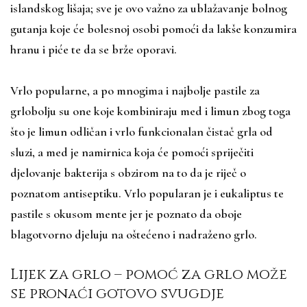
islandskog lišaja; sve je ovo važno za ublažavanje bolnog
gutanja koje će bolesnoj osobi pomoći da lakše konzumira
hranu i piće te da se brže oporavi.
Vrlo popularne, a po mnogima i najbolje pastile za
grlobolju su one koje kombiniraju med i limun zbog toga
što je limun odličan i vrlo funkcionalan čistač grla od
sluzi, a med je namirnica koja će pomoći spriječiti
djelovanje bakterija s obzirom na to da je riječ o
poznatom antiseptiku. Vrlo popularan je i eukaliptus te
pastile s okusom mente jer je poznato da oboje
blagotvorno djeluju na oštećeno i nadraženo grlo.
Lijek za grlo – pomoć za grlo može
se pronaći gotovo svugdje