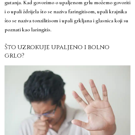
gutanja. Kad govorimo o upaljenom grlu možemo govoriti
i o upali ždrijela što se naziva faringitisom, upali krajnika
što se naziva tonzilitisom i upali grkljana i glasnica koji su
poznati kao laringitis.
Što uzrokuje upaljeno i bolno
grlo?