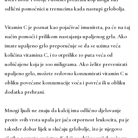
odlični pomoćnici u trenucima kada nastupi grlobolja.
Vitamin C je poznat kao pojačivač imuniteta, pa će na taj
način pomoći i prilikom nastajanja upaljenog grla. Ako
imate upaljeno grlo preporučuje se da se uzima veća
količina vitamina C, i to otprilike 10 puta veća od
uobičajene koja je 100 miligrama. Ako želite prevenirati
upaljeno grlo, možete redovno konzumirati vitamin C u
obliku povećane konzumacije voća i povrća ili u obliku
dodatka prehrani.
Mnogi ljudi ne znaju da kalcij ima odlično djelovanje
protiv svih vrsta upala jer jača otpornost leukocita, pa je
također dobar lijek u slučaju grlobolje, što je njegovo