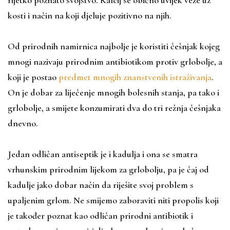
rijetko poznato svojstvo. Kalcij se obično uvijek veže uz
kosti i način na koji djeluje pozitivno na njih.
Od prirodnih namirnica najbolje je koristiti češnjak kojeg
mnogi nazivaju prirodnim antibiotikom protiv grlobolje, a
koji je postao
predmet mnogih znanstvenih istraživanja
.
On je dobar za liječenje mnogih bolesnih stanja, pa tako i
grlobolje, a smijete konzumirati dva do tri režnja češnjaka
dnevno.
Jedan odličan antiseptik je i kadulja i ona se smatra
vrhunskim prirodnim lijekom za grlobolju, pa je čaj od
kadulje jako dobar način da riješite svoj problem s
upaljenim grlom. Ne smijemo zaboraviti niti propolis koji
je također poznat kao odličan prirodni antibiotik i