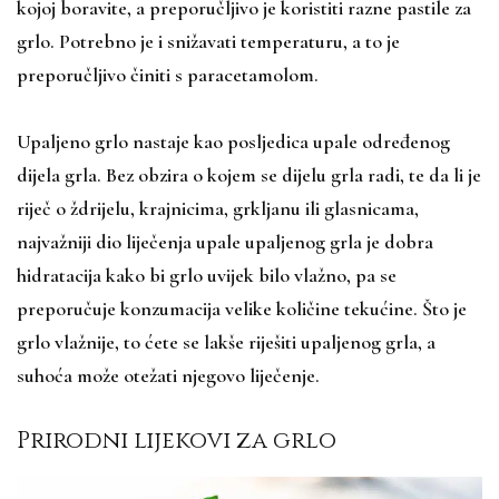
kojoj boravite, a preporučljivo je koristiti razne pastile za
grlo. Potrebno je i snižavati temperaturu, a to je
preporučljivo činiti s paracetamolom.
Upaljeno grlo nastaje kao posljedica upale određenog
dijela grla. Bez obzira o kojem se dijelu grla radi, te da li je
riječ o ždrijelu, krajnicima, grkljanu ili glasnicama,
najvažniji dio liječenja upale upaljenog grla je dobra
hidratacija kako bi grlo uvijek bilo vlažno, pa se
preporučuje konzumacija velike količine tekućine. Što je
grlo vlažnije, to ćete se lakše riješiti upaljenog grla, a
suhoća može otežati njegovo liječenje.
Prirodni lijekovi za grlo