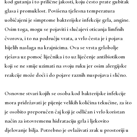
kod gutanja i to prilične jakosti, koju često prate gubitak
glasa i promuklost. Povišena tjelesna temperatura
uobičajeni je simptome bakterijske infekcije grla, angine.
Osim toga, mogu se pojaviti i slučajevi oticanja limfnih
čvorova, i to na području vrata, a vrlo česta je i pojava
bijelih naslaga na krajnicima. Ova se vrsta grlobolje
rješava uz pomoć liječnika i to uz liječenje antibiotikom
koji se ne smije uzimati na svoju ruku jer osim alergijske
reakcije može doći i do pojave raznih nuspojava i slično.
Osnovne stvari kojih se osoba kod bakterijske infekcije
mora pridržavati je pijenje velikih količina tekućine, za što
je osobito preporučen čaj koji je odličan i vrlo koristan
način za istovremenu hidrataciju grla i ljekovito
djelovanje bilja. Potrebno je ovlaživati zrak u prostoriji u