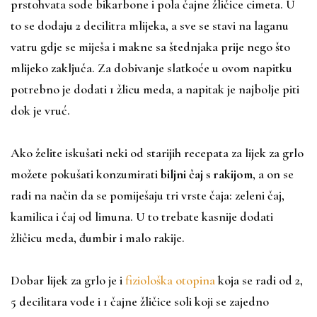
prstohvata sode bikarbone i pola čajne žličice cimeta. U
to se dodaju 2 decilitra mlijeka, a sve se stavi na laganu
vatru gdje se miješa i makne sa štednjaka prije nego što
mlijeko zaključa. Za dobivanje slatkoće u ovom napitku
potrebno je dodati 1 žlicu meda, a napitak je najbolje piti
dok je vruć.
Ako želite iskušati neki od starijih recepata za lijek za grlo
možete pokušati konzumirati
biljni čaj s rakijom
, a on se
radi na način da se pomiješaju tri vrste čaja: zeleni čaj,
kamilica i čaj od limuna. U to trebate kasnije dodati
žličicu meda, đumbir i malo rakije.
Dobar lijek za grlo je i
fiziološka otopina
koja se radi od 2,
5 decilitara vode i 1 čajne žličice soli koji se zajedno