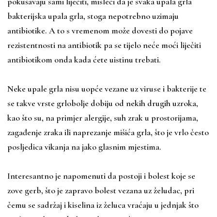
pokušavaju sami liječiti, misleći da je svaka upala grla
bakterijska upala grla, stoga nepotrebno uzimaju
antibiotike. A to s vremenom može dovesti do pojave
rezistentnosti na antibiotik pa se tijelo neće moći liječiti
antibiotikom onda kada ćete uistinu trebati.
Neke upale grla nisu uopće vezane uz viruse i bakterije te
se takve vrste grlobolje dobiju od nekih drugih uzroka,
kao što su, na primjer alergije, suh zrak u prostorijama,
zagađenje zraka ili naprezanje mišića grla, što je vrlo često
posljedica vikanja na jako glasnim mjestima.
Interesantno je napomenuti da postoji i bolest koje se
zove gerb, što je zapravo bolest vezana uz želudac, pri
čemu se sadržaj i kiselina iz želuca vraćaju u jednjak što