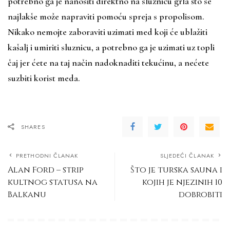
potrebno ga je nanositi direktno na sluznicu grla što se
najlakše može napraviti pomoću spreja s propolisom.
Nikako nemojte zaboraviti uzimati med koji će ublažiti
kašalj i umiriti sluznicu, a potrebno ga je uzimati uz topli
čaj jer ćete na taj način nadoknaditi tekućinu, a nećete
suzbiti korist meda.
SHARES
PRETHODNI ČLANAK
SLJEDEĆI ČLANAK
Alan Ford – strip
Što je turska sauna i
kultnog statusa na
kojih je njezinih 10
Balkanu
dobrobiti