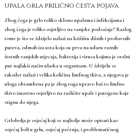
upala grla prilično česta pojava
Zbog čega je grlo toliko sklono upalama i infekcijama i
zbog čega je toliko osjetljivo na vanjske podražaje? Razlog
tome je što se ždrijelo nalazi na križištu dišnih i probavnih
puteva, odmah iza usta koja su prva na udaru raznih
štetnih vanjskih utjecaja, bakterija i virusa kojima je oralni
put najlakši način ulaska u organizam. U ždrijelu se
također nalazi i velika količina limfnog tkiva, a njegova je
uloga obrambena pa je zbog toga upravo baš to limfno
tkivo izuzetno osjetljivo na različite upale i patogene koje
stignu do njega.
Grlobolja je osjećaj koji se najbolje može opisati kao
osjećaj boli u grlu, osjećaj pečenja, i problematičnog