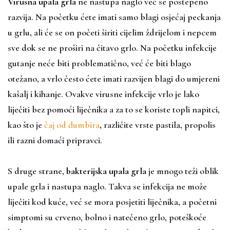
Virusna upala grla
ne nastupa naglo već se postepeno
razvija. Na početku ćete imati samo blagi osjećaj peckanja
u grlu, ali će se on početi širiti cijelim ždrijelom i nepcem
sve dok se ne proširi na čitavo grlo. Na početku infekcije
gutanje neće biti problematično, već će biti blago
otežano, a vrlo često ćete imati razvijen blagi do umjereni
kašalj i kihanje. Ovakve virusne infekcije vrlo je lako
liječiti bez pomoći liječnika a za to se koriste topli napitci,
kao što je
čaj od đumbira
, različite vrste pastila, propolis
ili razni domaći pripravci.
S druge strane,
bakterijska upala grla
je mnogo teži oblik
upale grla i nastupa naglo. Takva se infekcija ne može
liječiti kod kuće, već se mora posjetiti liječnika, a početni
simptomi su crveno, bolno i natečeno grlo, poteškoće