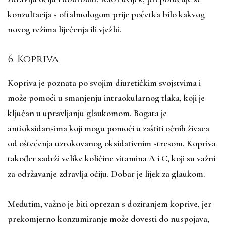
konzultacija s oftalmologom prije početka bilo kakvog
novog režima liječenja ili vježbi.
6. Kopriva
Kopriva je poznata po svojim diuretičkim svojstvima i
može pomoći u smanjenju intraokularnog tlaka, koji je
ključan u upravljanju glaukomom. Bogata je
antioksidansima koji mogu pomoći u zaštiti očnih živaca
od oštećenja uzrokovanog oksidativnim stresom. Kopriva
također sadrži velike količine vitamina A i C, koji su važni
za održavanje zdravlja očiju. Dobar je lijek za glaukom.
Međutim, važno je biti oprezan s doziranjem koprive, jer
prekomjerno konzumiranje može dovesti do nuspojava,