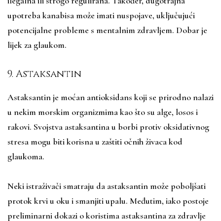
ilegalna ili strogo regulirana. Također, dugotrajna
upotreba kanabisa može imati nuspojave, uključujući
potencijalne probleme s mentalnim zdravljem. Dobar je
lijek za glaukom.
9. Astaksantin
Astaksantin je moćan antioksidans koji se prirodno nalazi
u nekim morskim organizmima kao što su alge, losos i
rakovi. Svojstva astaksantina u borbi protiv oksidativnog
stresa mogu biti korisna u zaštiti očnih živaca kod
glaukoma.
Neki istraživači smatraju da astaksantin može poboljšati
protok krvi u oku i smanjiti upalu. Međutim, iako postoje
preliminarni dokazi o koristima astaksantina za zdravlje