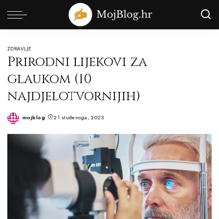
ZDRAVLJE
Prirodni lijekovi za
glaukom (10
najdjelotvornijih)
mojblog
21 studenoga, 2023
Posted
by