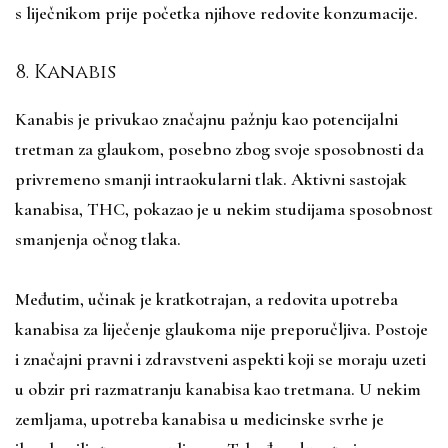
s liječnikom prije početka njihove redovite konzumacije.
8. Kanabis
Kanabis je privukao značajnu pažnju kao potencijalni
tretman za glaukom, posebno zbog svoje sposobnosti da
privremeno smanji intraokularni tlak. Aktivni sastojak
kanabisa, THC, pokazao je u nekim studijama sposobnost
smanjenja očnog tlaka.
Međutim, učinak je kratkotrajan, a redovita upotreba
kanabisa za liječenje glaukoma nije preporučljiva. Postoje
i značajni pravni i zdravstveni aspekti koji se moraju uzeti
u obzir pri razmatranju kanabisa kao tretmana. U nekim
zemljama, upotreba kanabisa u medicinske svrhe je