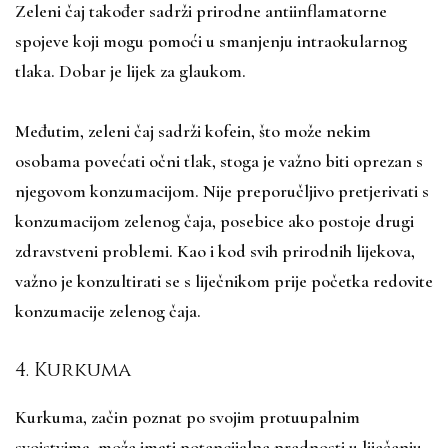
Zeleni čaj također sadrži prirodne antiinflamatorne
spojeve koji mogu pomoći u smanjenju intraokularnog
tlaka. Dobar je lijek za glaukom.
Međutim, zeleni čaj sadrži kofein, što može nekim
osobama povećati očni tlak, stoga je važno biti oprezan s
njegovom konzumacijom. Nije preporučljivo pretjerivati s
konzumacijom zelenog čaja, posebice ako postoje drugi
zdravstveni problemi. Kao i kod svih prirodnih lijekova,
važno je konzultirati se s liječnikom prije početka redovite
konzumacije zelenog čaja.
4. Kurkuma
Kurkuma, začin poznat po svojim protuupalnim
svojstvima, može imati potencijalne prednosti u liječenju