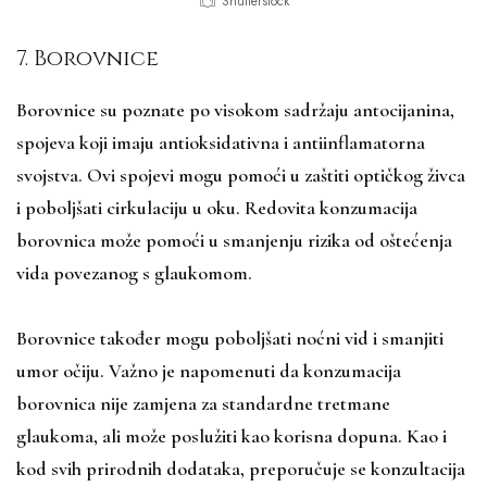
Shutterstock
7. Borovnice
Borovnice su poznate po visokom sadržaju antocijanina,
spojeva koji imaju antioksidativna i antiinflamatorna
svojstva. Ovi spojevi mogu pomoći u zaštiti optičkog živca
i poboljšati cirkulaciju u oku. Redovita konzumacija
borovnica može pomoći u smanjenju rizika od oštećenja
vida povezanog s glaukomom.
Borovnice također mogu poboljšati noćni vid i smanjiti
umor očiju. Važno je napomenuti da konzumacija
borovnica nije zamjena za standardne tretmane
glaukoma, ali može poslužiti kao korisna dopuna. Kao i
kod svih prirodnih dodataka, preporučuje se konzultacija