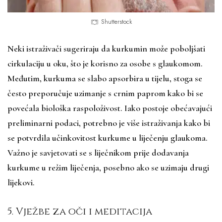
Shutterstock
Neki istraživači sugeriraju da kurkumin može poboljšati
cirkulaciju u oku, što je korisno za osobe s glaukomom.
Međutim, kurkuma se slabo apsorbira u tijelu, stoga se
često preporučuje uzimanje s crnim paprom kako bi se
povećala biološka raspoloživost. Iako postoje obećavajući
preliminarni podaci, potrebno je više istraživanja kako bi
se potvrdila učinkovitost kurkume u liječenju glaukoma.
Važno je savjetovati se s liječnikom prije dodavanja
kurkume u režim liječenja, posebno ako se uzimaju drugi
lijekovi.
5. Vježbe za oči i meditacija