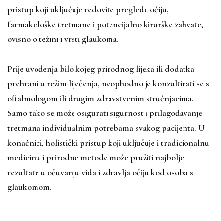
pristup koji uključuje redovite preglede očiju,
farmakološke tretmane i potencijalno kirurške zahvate,
ovisno o težini i vrsti glaukoma.
Prije uvođenja bilo kojeg prirodnog lijeka ili dodatka
prehrani u režim liječenja, neophodno je konzultirati se s
oftalmologom ili drugim zdravstvenim stručnjacima.
Samo tako se može osigurati sigurnost i prilagođavanje
tretmana individualnim potrebama svakog pacijenta. U
konačnici, holistički pristup koji uključuje i tradicionalnu
medicinu i prirodne metode može pružiti najbolje
rezultate u očuvanju vida i zdravlja očiju kod osoba s
glaukomom.