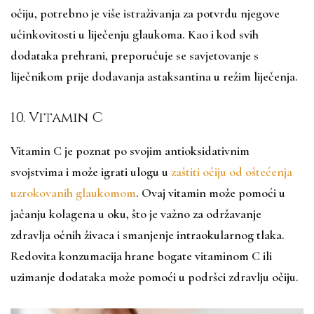
očiju, potrebno je više istraživanja za potvrdu njegove
učinkovitosti u liječenju glaukoma. Kao i kod svih
dodataka prehrani, preporučuje se savjetovanje s
liječnikom prije dodavanja astaksantina u režim liječenja.
10. Vitamin C
Vitamin C je poznat po svojim antioksidativnim
svojstvima i može igrati ulogu u
zaštiti očiju od oštećenja
uzrokovanih glaukomom
. Ovaj vitamin može pomoći u
jačanju kolagena u oku, što je važno za održavanje
zdravlja očnih živaca i smanjenje intraokularnog tlaka.
Redovita konzumacija hrane bogate vitaminom C ili
uzimanje dodataka može pomoći u podršci zdravlju očiju.