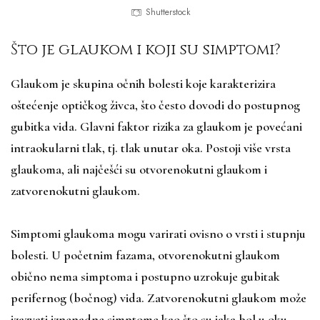
Shutterstock
Što je glaukom i koji su simptomi?
Glaukom je skupina očnih bolesti koje karakterizira
oštećenje optičkog živca, što često dovodi do postupnog
gubitka vida. Glavni faktor rizika za glaukom je povećani
intraokularni tlak, tj. tlak unutar oka. Postoji više vrsta
glaukoma, ali najčešći su otvorenokutni glaukom i
zatvorenokutni glaukom.
Simptomi glaukoma mogu varirati ovisno o vrsti i stupnju
bolesti. U početnim fazama, otvorenokutni glaukom
obično nema simptoma i postupno uzrokuje gubitak
perifernog (bočnog) vida. Zatvorenokutni glaukom može
izazvati iznenadne simptome kao što su jaka bol u oku,