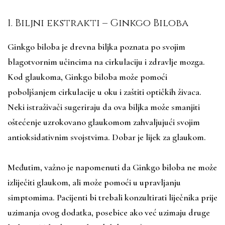
1. Biljni ekstrakti – Ginkgo Biloba
Ginkgo biloba je drevna biljka poznata po svojim
blagotvornim učincima na cirkulaciju i zdravlje mozga.
Kod glaukoma, Ginkgo biloba može pomoći
poboljšanjem cirkulacije u oku i zaštiti optičkih živaca.
Neki istraživači sugeriraju da ova biljka može smanjiti
oštećenje uzrokovano glaukomom zahvaljujući svojim
antioksidativnim svojstvima. Dobar je lijek za glaukom.
Međutim, važno je napomenuti da Ginkgo biloba ne može
izliječiti glaukom, ali može pomoći u upravljanju
simptomima. Pacijenti bi trebali konzultirati liječnika prije
uzimanja ovog dodatka, posebice ako već uzimaju druge