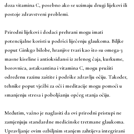
doza vitamina C, posebno ako se uzimaju drugi lijekovi ili
postoje zdravstveni problemi.
Prirodni lijekovi i dodaci prehrani mogu imati
potencijalne koristi u podršci liječenju glaukoma. Biljke
poput Ginkgo bilobe, hranjive tvari kao što su omega-3
masne kiseline i antioksidansi iz zelenog čaja, kurkume,
borovnica, astaksantina i vitamina C, mogu pružiti
određenu razinu zaštite i podrške zdravlju očiju. Također,
tehnike poput vježbi za oči i meditacije mogu pomoći u
smanjenju stresa i poboljšanju općeg stanja očiju.
Međutim, važno je naglasiti da ovi prirodni pristupi ne
zamjenjuju standardne medicinske tretmane glaukoma.
Upravljanje ovim ozbiljnim stanjem zahtijeva integrirani