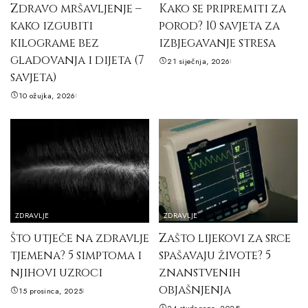
Zdravo mršavljenje –
Kako se pripremiti za
kako izgubiti
porod? 10 savjeta za
kilograme bez
izbjegavanje stresa
gladovanja i dijeta (7
21 siječnja, 2026
savjeta)
10 ožujka, 2026
ZDRAVLJE
ZDRAVLJE
Što utječe na zdravlje
Zašto lijekovi za srce
tjemena? 5 simptoma i
spašavaju živote? 5
njihovi uzroci
znanstvenih
objašnjenja
15 prosinca, 2025