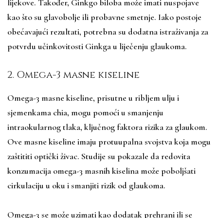
lijekove. Također, Ginkgo biloba može imati nuspojave
kao što su glavobolje ili probavne smetnje. Iako postoje
obećavajući rezultati, potrebna su dodatna istraživanja za
potvrdu učinkovitosti Ginkga u liječenju glaukoma.
2. Omega-3 masne kiseline
Omega-3 masne kiseline, prisutne u ribljem ulju i
sjemenkama chia, mogu pomoći u smanjenju
intraokularnog tlaka, ključnog faktora rizika za glaukom.
Ove masne kiseline imaju protuupalna svojstva koja mogu
zaštititi optički živac. Studije su pokazale da redovita
konzumacija omega-3 masnih kiselina može poboljšati
cirkulaciju u oku i smanjiti rizik od glaukoma.
Omega-3 se može uzimati kao dodatak prehrani ili se