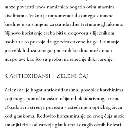
može povećati unos namirnica bogatih ovim masnim
kiselinama. Važno je napomenuti da omega-3 masne
kiseline nisu zamjena za standardne tretmane glaukoma.
Njihovo korištenje treba biti u dogovoru s liječnikom,
osobito ako postoje druge zdravstvene brige. Uzimanje
prevelikih doza omega-3 masnih kiselina može imati
nuspojave kao što su probavne smetnje ili krvarenje.
3. Antioxidansi – Zeleni čaj
Zeleni čaj je bogat antioksidansima, posebice katehinima,
koji mogu pomoći u zaštiti očiju od oksidativnog stresa.
Oksidativni stres je povezan s oštećenjem optičkog živca
kod glaukoma. Redovito konzumiranje zelenog čaja može
smanjiti rizik od razvoja glaukoma i drugih očnih bolesti.