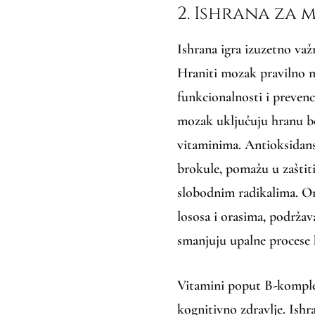
2. Ishrana za 
Ishrana igra izuzetno važ
Hraniti mozak pravilno m
funkcionalnosti i prevenc
mozak uključuju hranu b
vitaminima. Antioksidansi
brokule, pomažu u zaštit
slobodnim radikalima. Om
lososa i orasima, podrža
smanjuju upalne procese 
Vitamini poput B-komplek
kognitivno zdravlje. Ish