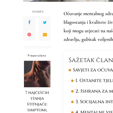
SHARES
Očuvanje mentalnog zdrav
blagostanja i kvalitete ž
koji mogu utjecati na na
zdravlju, gubitak voljeni
Preporučeno
Sažetak čla
Savjeti za očuv
1. Ostanite tje
2. Ishrana za 
7 najčešćih
stanja
3. Socijalna in
štitnjače:
simptomi,
4. Mentalne vj