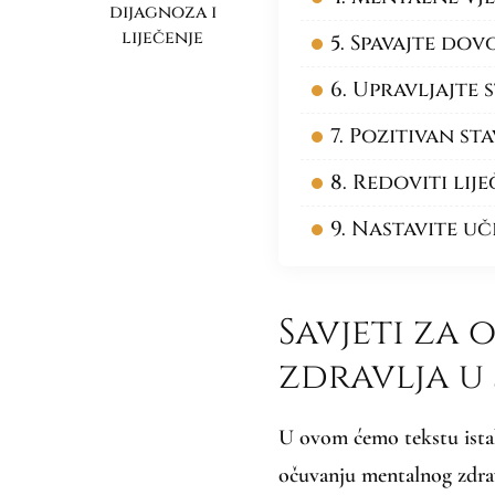
dijagnoza i
liječenje
5. Spavajte dov
6. Upravljajte
7. Pozitivan sta
8. Redoviti lij
9. Nastavite uč
Savjeti za
zdravlja u 
U ovom ćemo tekstu istak
očuvanju mentalnog zdra