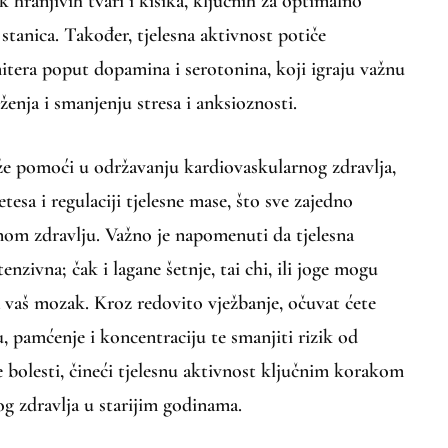
 hranjivih tvari i kisika, ključnih za optimalno
tanica. Također, tjelesna aktivnost potiče
tera poput dopamina i serotonina, koji igraju važnu
ženja i smanjenju stresa i anksioznosti.
e pomoći u održavanju kardiovaskularnog zdravlja,
tesa i regulaciji tjelesne mase, što sve zajedno
om zdravlju. Važno je napomenuti da tjelesna
enzivna; čak i lagane šetnje, tai chi, ili joge mogu
a vaš mozak. Kroz redovito vježbanje, očuvat ćete
, pamćenje i koncentraciju te smanjiti rizik od
 bolesti, čineći tjelesnu aktivnost ključnim korakom
 zdravlja u starijim godinama.