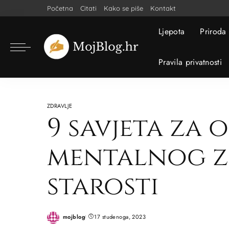
Početna
Citati
Kako se piše
Kontakt
Ljepota
Priroda
Pravila privatnosti
ZDRAVLJE
9 savjeta za 
mentalnog z
starosti
mojblog
17 studenoga, 2023
Posted