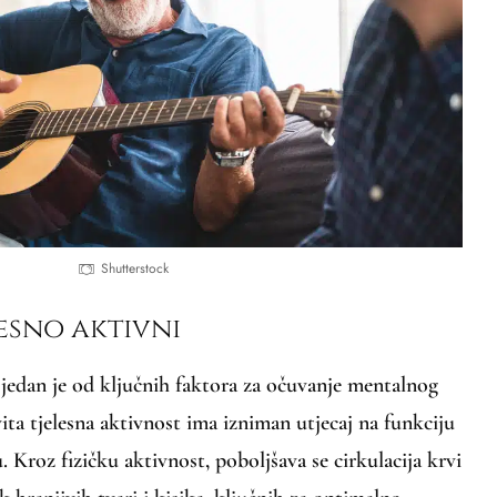
Shutterstock
lesno aktivni
 jedan je od ključnih faktora za očuvanje mentalnog
vita tjelesna aktivnost ima izniman utjecaj na funkciju
 Kroz fizičku aktivnost, poboljšava se cirkulacija krvi