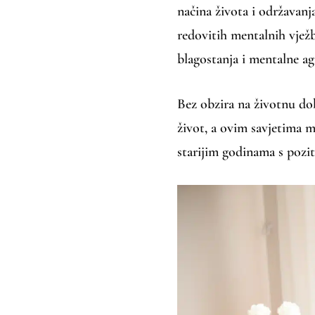
načina života i održavanj
redovitih mentalnih vježb
blagostanja i mentalne agi
Bez obzira na životnu dob
život, a ovim savjetima m
starijim godinama s pozit