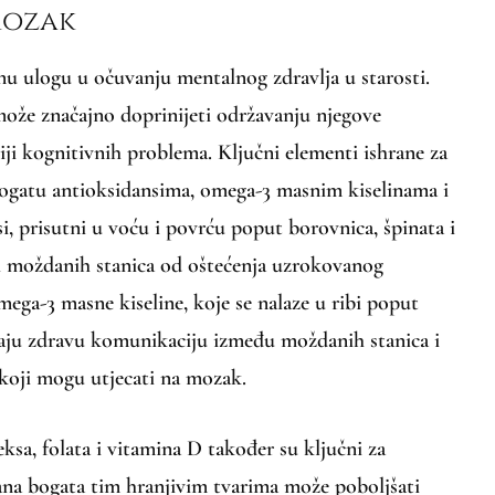
mozak
nu ulogu u očuvanju mentalnog zdravlja u starosti.
ože značajno doprinijeti održavanju njegove
iji kognitivnih problema. Ključni elementi ishrane za
ogatu antioksidansima, omega-3 masnim kiselinama i
, prisutni u voću i povrću poput borovnica, špinata i
i moždanih stanica od oštećenja uzrokovanog
ega-3 masne kiseline, koje se nalaze u ribi poput
vaju zdravu komunikaciju između moždanih stanica i
koji mogu utjecati na mozak.
sa, folata i vitamina D također su ključni za
rana bogata tim hranjivim tvarima može poboljšati