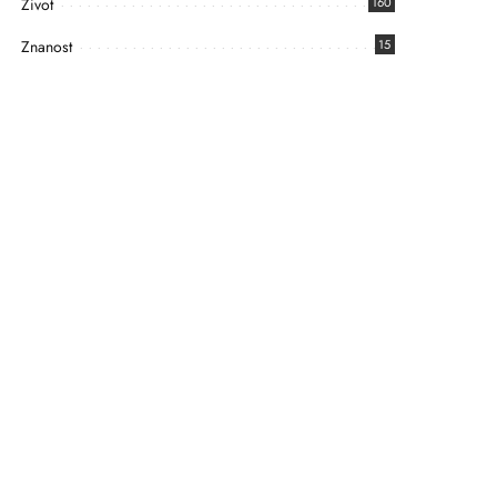
Život
160
Znanost
15