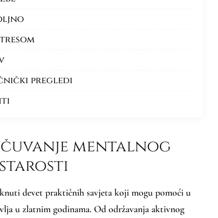
oljno
 stresom
v
ečnički pregledi
iti
 očuvanje mentalnog
starosti
nuti devet praktičnih savjeta koji mogu pomoći u
vlja u zlatnim godinama. Od održavanja aktivnog