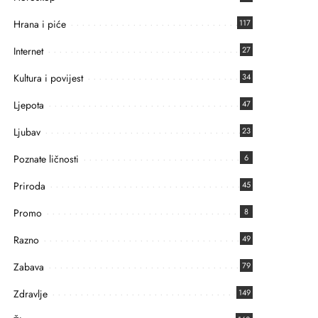
Hrana i piće
117
Internet
27
Kultura i povijest
34
Ljepota
47
Ljubav
23
Poznate ličnosti
6
Priroda
45
Promo
8
Razno
49
Zabava
79
Zdravlje
149