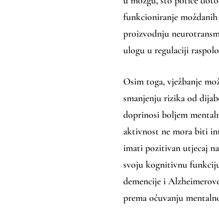
u mozgu, što potiče dotok
funkcioniranje moždanih s
proizvodnju neurotransmi
ulogu u regulaciji raspolo
Osim toga, vježbanje mož
smanjenju rizika od dijabe
doprinosi boljem mentaln
aktivnost ne mora biti int
imati pozitivan utjecaj n
svoju kognitivnu funkciju
demencije i Alzheimerove
prema očuvanju mentalnog