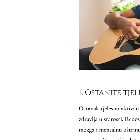
1. Ostanite tje
Ostanak tjelesno aktivan
zdravlja u starosti. Redo
mozga i mentalnu oštrinu.