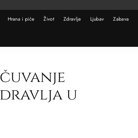
Hrana i piće
Život
Zdravlje
Ljubav
Zabava
očuvanje
dravlja u