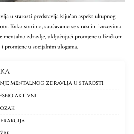
lja u starosti predstavlja ključan aspekt ukupnog
ivota. Kako starimo, suočavamo se s raznim izazovima
še mentalno zdravlje, uključujući promjene u fizičkom
h i promjene u socijalnim ulogama.
nka
anje mentalnog zdravlja u starosti
lesno aktivni
mozak
terakcija
ežbe