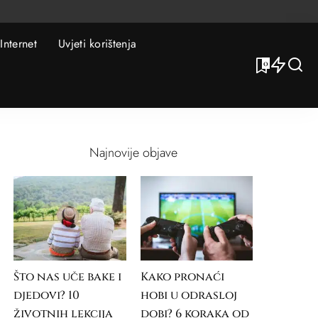
Internet
Uvjeti korištenja
0
Najnovije objave
Što nas uče bake i
Kako pronaći
djedovi? 10
hobi u odrasloj
životnih lekcija
dobi? 6 koraka od