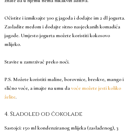
znate da u njemu nema nikakvih aditiva.
Očistite i izmiksajte 300 g jagoda i dodajte im 2 dl jogurta.
Zasladite medom i dodajte sitno nasjeckanih komadića
jagode. Umjesto jogurta možete koristiti kokosovo
mlijeko.
Stavite u zamrzivač preko noći.
P.S. Možete koristiti maline, borovnice, breskve, mango i
slično voće, a imajte na umu da
voće možete jesti koliko
želite
.
4. Sladoled od čokolade
Sastojci: 150 ml kondenziranog mlijeka (zaslađenog), 3