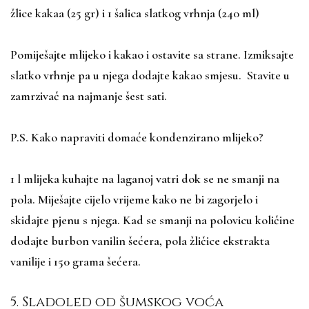
žlice kakaa (25 gr) i 1 šalica slatkog vrhnja (240 ml)
Pomiješajte mlijeko i kakao i ostavite sa strane. Izmiksajte
slatko vrhnje pa u njega dodajte kakao smjesu. Stavite u
zamrzivač na najmanje šest sati.
P.S. Kako napraviti domaće kondenzirano mlijeko?
1 l mlijeka kuhajte na laganoj vatri dok se ne smanji na
pola. Miješajte cijelo vrijeme kako ne bi zagorjelo i
skidajte pjenu s njega. Kad se smanji na polovicu količine
dodajte burbon vanilin šećera, pola žličice ekstrakta
vanilije i 150 grama šećera.
5. Sladoled od šumskog voća