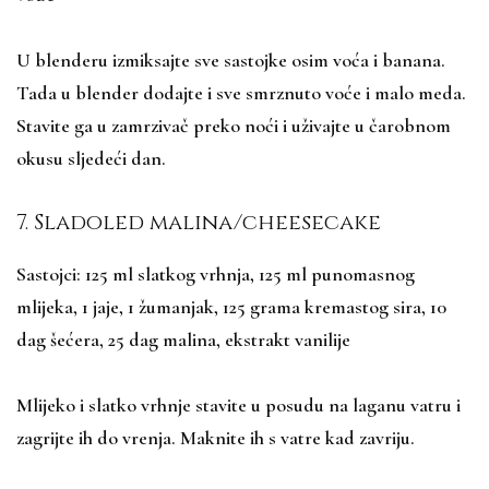
U blenderu izmiksajte sve sastojke osim voća i banana.
Tada u blender dodajte i sve smrznuto voće i malo meda.
Stavite ga u zamrzivač preko noći i uživajte u čarobnom
okusu sljedeći dan.
7. Sladoled malina/cheesecake
Sastojci: 125 ml slatkog vrhnja, 125 ml punomasnog
mlijeka, 1 jaje, 1 žumanjak, 125 grama kremastog sira, 10
dag šećera, 25 dag malina, ekstrakt vanilije
Mlijeko i slatko vrhnje stavite u posudu na laganu vatru i
zagrijte ih do vrenja. Maknite ih s vatre kad zavriju.