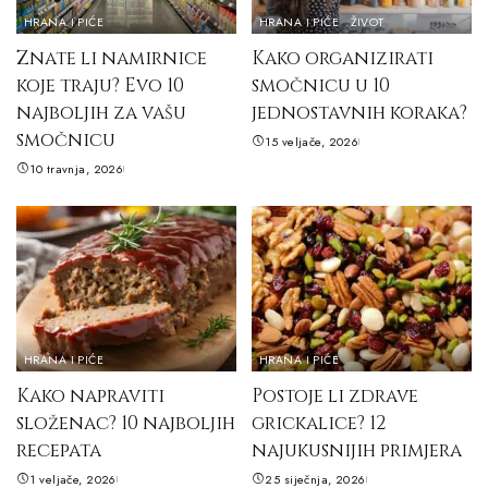
HRANA I PIĆE
HRANA I PIĆE
ŽIVOT
Znate li namirnice
Kako organizirati
koje traju? Evo 10
smočnicu u 10
najboljih za vašu
jednostavnih koraka?
smočnicu
15 veljače, 2026
10 travnja, 2026
HRANA I PIĆE
HRANA I PIĆE
Kako napraviti
Postoje li zdrave
složenac? 10 najboljih
grickalice? 12
recepata
najukusnijih primjera
1 veljače, 2026
25 siječnja, 2026