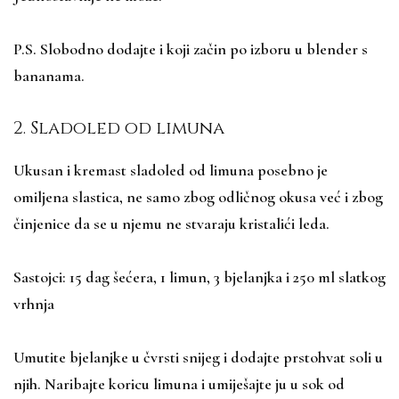
P.S. Slobodno dodajte i koji začin po izboru u blender s
bananama.
2. Sladoled od limuna
Ukusan i kremast sladoled od limuna posebno je
omiljena slastica, ne samo zbog odličnog okusa već i zbog
činjenice da se u njemu ne stvaraju kristalići leda.
Sastojci: 15 dag šećera, 1 limun, 3 bjelanjka i 250 ml slatkog
vrhnja
Umutite bjelanjke u čvrsti snijeg i dodajte prstohvat soli u
njih. Naribajte koricu limuna i umiješajte ju u sok od