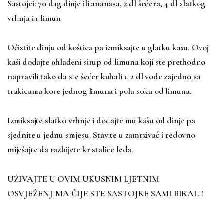
Sastojci: 70 dag dinje ili ananasa, 2 dl šećera, 4 dl slatkog
vrhnja i 1 limun
Očistite dinju od koštica pa izmiksajte u glatku kašu. Ovoj
kaši dodajte ohlađeni sirup od limuna koji ste prethodno
napravili tako da ste šećer kuhali u 2 dl vode zajedno sa
trakicama kore jednog limuna i pola soka od limuna.
Izmiksajte slatko vrhnje i dodajte mu kašu od dinje pa
sjednite u jednu smjesu. Stavite u zamrzivač i redovno
miješajte da razbijete kristaliće leda.
UŽIVAJTE U OVIM UKUSNIM LJETNIM
OSVJEŽENJIMA ČIJE STE SASTOJKE SAMI BIRALI!