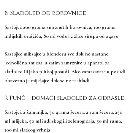
8. Sladoled od borovnice
Sastojci: 200 grama smrznutih borovnica, 100 grama
indijskih oraščića, 80 ml vode i 2 žlice sirupa od agave
Sastojke miksajte u blenderu sve dok ne nastane
jednolična smjesa, a zatim zamrznite u aparatu za
sladoled ili jako plitkoj posudi. Ako zamrzavate u posudi
obavezno je miješajte dok se ne rashladi.
9. Punč – domaći sladoled za odrasle
Sastojci: 2 žumanjka, 50 grama šećera, 2 rum šećera, 250
ml mlijeka, 50 ml indijskog ili zelenog čaja, 50 ml ruma,
100 ml slatkog vrhnja