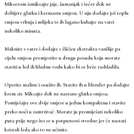
Mikserom izmiksajte jaje, žumanjak i šećer dok ne
dobijete glatku i kremastu smjesu. U nju dodajte još toplu
smjesu vrhnja i mlijeka te ih lagano kuhajte na vatri
nekoliko minuta.
Maknite s vatre i dodajte 1 žličicu ekstrakta vanilije pa
cijelu smjesu premjestite u drugu posudu koju morate
staviti u led ili hladnu vodu kako bi se brže rashladila.
Operite maline i osušite ih. Stavite ih u blender pa dodajte
krem sir. Miksajte dok ne nastane glatka smjesa.
Pomiješajte ove dvije smjese u jednu kompaktnu i stavite
preko noći u zamrzivač. Morate ju promiješati nekoliko
puta prije nego što se u potpunosti stvrdne jer će nastati
kristali leda ako to ne učinite.