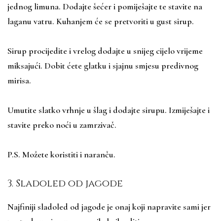
jednog limuna. Dodajte šećer i pomiješajte te stavite na
laganu vatru. Kuhanjem će se pretvoriti u gust sirup.
Sirup procijedite i vrelog dodajte u snijeg cijelo vrijeme
miksajući. Dobit ćete glatku i sjajnu smjesu predivnog
mirisa.
Umutite slatko vrhnje u šlag i dodajte sirupu. Izmiješajte i
stavite preko noći u zamrzivač.
P.S. Možete koristiti i naranču.
3. Sladoled od jagode
Najfiniji sladoled od jagode je onaj koji napravite sami jer