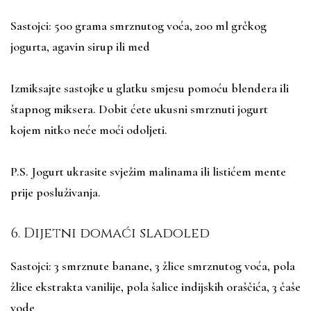
Sastojci: 500 grama smrznutog voća, 200 ml grčkog
jogurta, agavin sirup ili med
Izmiksajte sastojke u glatku smjesu pomoću blendera ili
štapnog miksera. Dobit ćete ukusni smrznuti jogurt
kojem nitko neće moći odoljeti.
P.S. Jogurt ukrasite svježim malinama ili listićem mente
prije posluživanja.
6. Dijetni domaći sladoled
Sastojci: 3 smrznute banane, 3 žlice smrznutog voća, pola
žlice ekstrakta vanilije, pola šalice indijskih oraščića, 3 čaše
vode