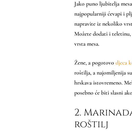
Jako puno ljubitelja mesa
najpopularniji ćevapi i plj
napravite iz nekoliko vrs
Možete dodati i teletinu, 
vrsta mesa.
Žene, a pogotovo
djeca k
roštilja, a najomiljenija s
hrskava istovremeno. Meka
posebno će biti slasni ak
2. Marinada
roštilj