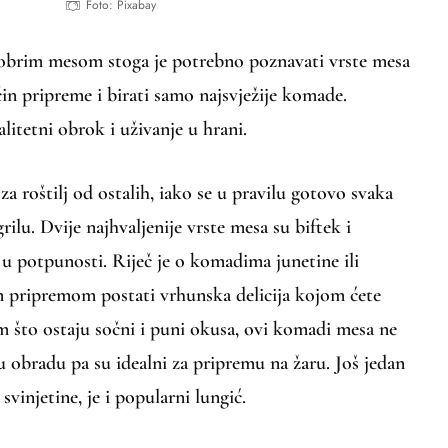
Foto: Pixabay
dobrim mesom stoga je potrebno poznavati vrste mesa
ačin pripreme i birati samo najsvježije komade.
litetni obrok i uživanje u hrani.
za roštilj od ostalih, iako se u pravilu gotovo svaka
ilu. Dvije najhvaljenije vrste mesa su biftek i
 u potpunosti. Riječ je o komadima junetine ili
 pripremom postati vrhunska delicija kojom ćete
m što ostaju sočni i puni okusa, ovi komadi mesa ne
 obradu pa su idealni za pripremu na žaru. Još jedan
vinjetine, je i popularni lungić.