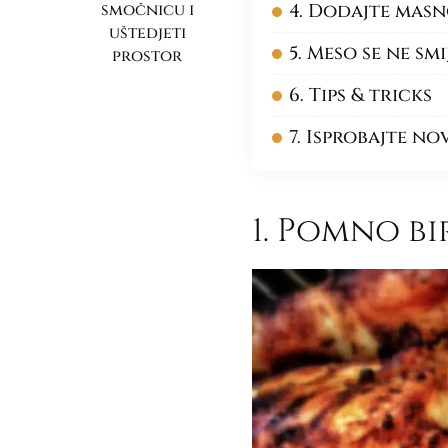
4. Dodajte mas
smočnicu i
uštedjeti
5. Meso se ne sm
prostor
6. Tips & tricks
7. Isprobajte no
1. Pomno bi