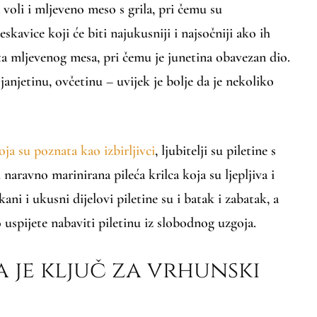
 voli i mljeveno meso s grila, pri čemu su
eskavice koji će biti najukusniji i najsočniji ako ih
ta mljevenog mesa, pri čemu je junetina obavezan dio.
janjetinu, ovčetinu – uvijek je bolje da je nekoliko
oja su poznata kao izbirljivci
, ljubitelji su piletine s
u naravno marinirana pileća krilca koja su ljepljiva i
ni i ukusni dijelovi piletine su i batak i zabatak, a
o uspijete nabaviti piletinu iz slobodnog uzgoja.
 je ključ za vrhunski