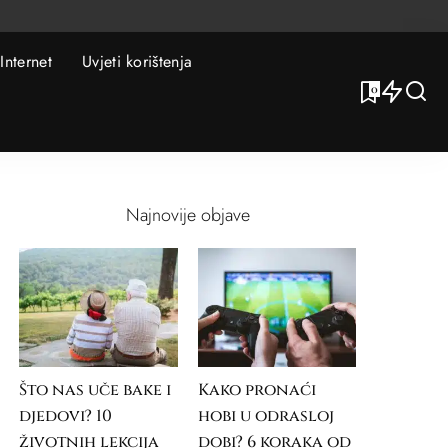
Internet
Uvjeti korištenja
0
Najnovije objave
Što nas uče bake i
Kako pronaći
djedovi? 10
hobi u odrasloj
životnih lekcija
dobi? 6 koraka od