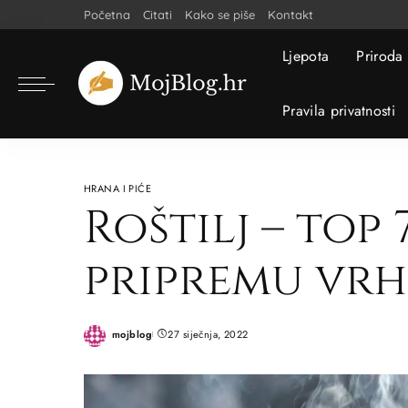
Početna
Citati
Kako se piše
Kontakt
Ljepota
Priroda
Pravila privatnosti
HRANA I PIĆE
Roštilj – top 
pripremu vrh
mojblog
27 siječnja, 2022
Posted
by