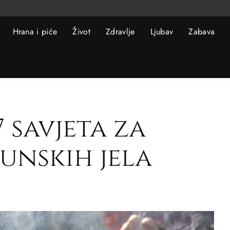
Hrana i piće
Život
Zdravlje
Ljubav
Zabava
7 savjeta za
unskih jela