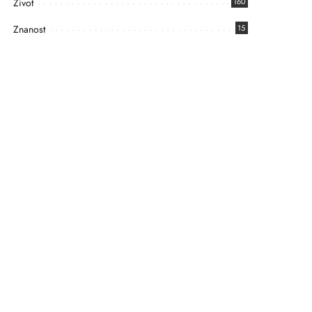
Život
160
Znanost
15