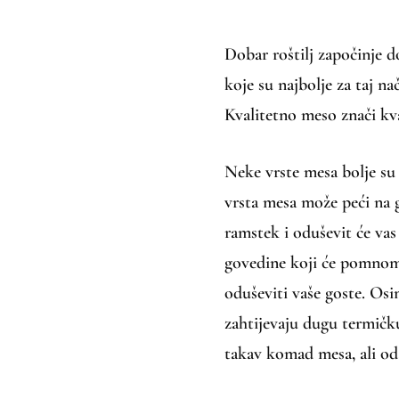
Dobar roštilj započinje 
koje su najbolje za taj n
Kvalitetno meso znači kva
Neke vrste mesa bolje su 
vrsta mesa može peći na gr
ramstek i oduševit će vas
govedine koji će pomnom
oduševiti vaše goste. Osi
zahtijevaju dugu termičku
takav komad mesa, ali od s