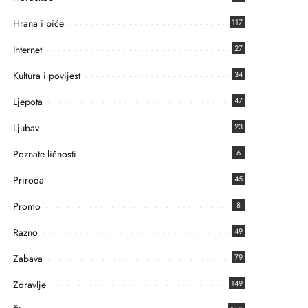
Hrana i piće
117
Internet
27
Kultura i povijest
34
Ljepota
47
Ljubav
23
Poznate ličnosti
6
Priroda
45
Promo
8
Razno
49
Zabava
79
Zdravlje
149