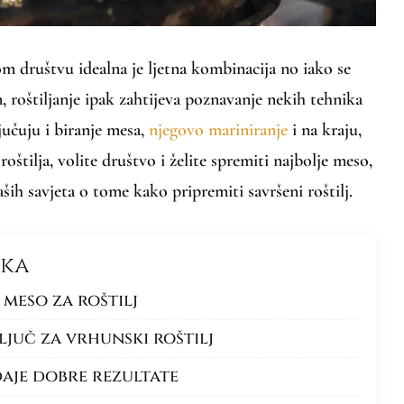
om društvu idealna je ljetna kombinacija no iako se
 roštiljanje ipak zahtijeva poznavanje nekih tehnika
jučuju i biranje mesa,
njegovo mariniranje
i na kraju,
roštilja, volite društvo i želite spremiti najbolje meso,
ših savjeta o tome kako pripremiti savršeni roštilj.
nka
 meso za roštilj
ljuč za vrhunski roštilj
daje dobre rezultate