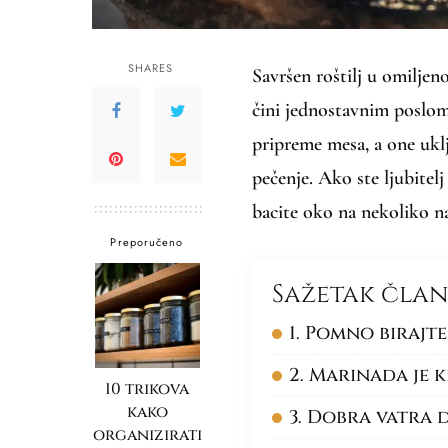
SHARES
Savršen roštilj u omiljen
čini jednostavnim poslom,
pripreme mesa, a one ukl
pečenje. Ako ste ljubitelj 
bacite oko na nekoliko na
Preporučeno
Sažetak čla
1. Pomno birajte
2. Marinada je k
10 trikova
kako
3. Dobra vatra 
organizirati