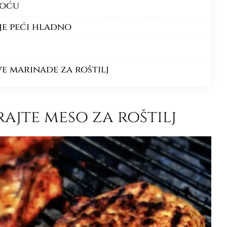
noću
ije peći hladno
ve marinade za roštilj
rajte meso za roštilj