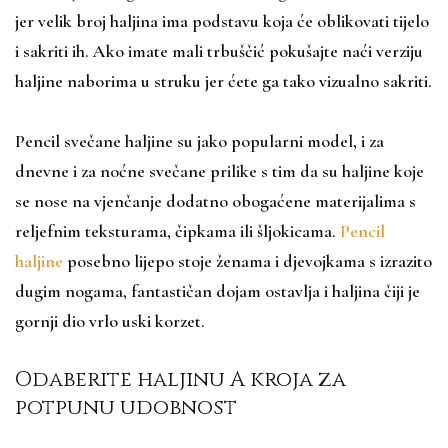
jer velik broj haljina ima podstavu koja će oblikovati tijelo
i sakriti ih. Ako imate mali trbuščić pokušajte naći verziju
haljine naborima u struku jer ćete ga tako vizualno sakriti.
Pencil svečane haljine su jako popularni model, i za
dnevne i za noćne svečane prilike s tim da su haljine koje
se nose na vjenčanje dodatno obogaćene materijalima s
reljefnim teksturama, čipkama ili šljokicama.
Pencil
haljine
posebno lijepo stoje ženama i djevojkama s izrazito
dugim nogama, fantastičan dojam ostavlja i haljina čiji je
gornji dio vrlo uski korzet.
Odaberite haljinu A kroja za
potpunu udobnost