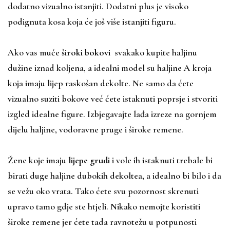
dodatno vizualno istanjiti. Dodatni plus je visoko
podignuta kosa koja će još više istanjiti figuru.
Ako vas muče
široki bokovi
svakako kupite haljinu
dužine iznad koljena, a idealni model su haljine A kroja
koja imaju lijep raskošan dekolte. Ne samo da ćete
vizualno suziti bokove već ćete istaknuti poprsje i stvoriti
izgled idealne figure. Izbjegavajte lađa izreze na gornjem
dijelu haljine, vodoravne pruge i široke remene.
Žene koje imaju
lijepe grudi
i vole ih istaknuti trebale bi
birati duge haljine dubokih dekoltea, a idealno bi bilo i da
se vežu oko vrata. Tako ćete svu pozornost skrenuti
upravo tamo gdje ste htjeli. Nikako nemojte koristiti
široke remene jer ćete tada ravnotežu u potpunosti