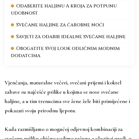
Odaberite haljinu A kroja za potpunu
udobnost
Svečane haljine za čarobne noći
Savjeti za odabir idealne svečane haljine
Obogatite svoj look odličnim modnim
dodatcima
Vjenčanja, maturalne večeri, svečani prijemi i koktel
zabave su najčešće prilike u kojima se nose svečane
haljine, a u tim trenucima sve žene žele biti primijećene i
pokazati svoju prirodnu ljepotu.
Kada razmišljamo o mogućoj odjevnoj kombinaciji za
svečanu priliku obično vodimo računa o vlastitoj građi, o