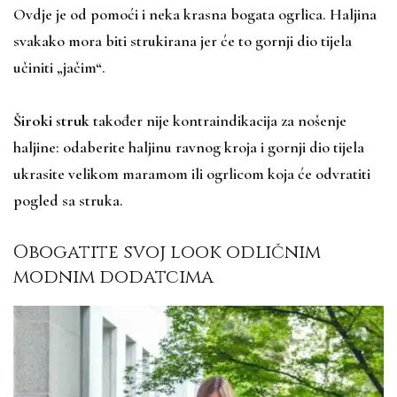
Ovdje je od pomoći i neka krasna bogata ogrlica. Haljina
svakako mora biti strukirana jer će to gornji dio tijela
učiniti „jačim“.
Široki struk
također nije kontraindikacija za nošenje
haljine: odaberite haljinu ravnog kroja i gornji dio tijela
ukrasite velikom maramom ili ogrlicom koja će odvratiti
pogled sa struka.
Obogatite svoj look odličnim
modnim dodatcima