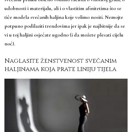
udobnosti i materijalu, ali i o vlastitim afinitetima što se
tiče modela svečanih haljina koje volimo nositi. Nemojte
potpuno podilaziti trendovima jer ipak je najbitnije da se
vi u toj haljini osjećate ugodno (i da možete plesati cijelu
noć).
Naglasite ženstvenost svečanim
haljinama koja prate liniju tijela