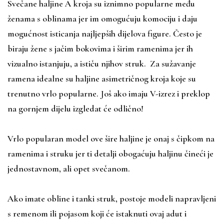
Svečane haljine A kroja su iznimno popularne među
ženama s oblinama jer im omogućuju komociju i daju
mogućnost isticanja najljepših dijelova figure. Često je
biraju žene s jačim bokovima i širim ramenima jer ih
vizualno istanjuju, a ističu njihov struk. Za sužavanje
ramena idealne su haljine asimetričnog kroja koje su
trenutno vrlo popularne. Još ako imaju V-izrez i preklop
na gornjem dijelu izgledat će odlično!
Vrlo popularan model ove šire haljine je onaj s čipkom na
ramenima i struku jer ti detalji obogaćuju haljinu čineći je
jednostavnom, ali opet svečanom.
Ako imate obline i tanki struk, postoje modeli napravljeni
s remenom ili pojasom koji će istaknuti ovaj adut i