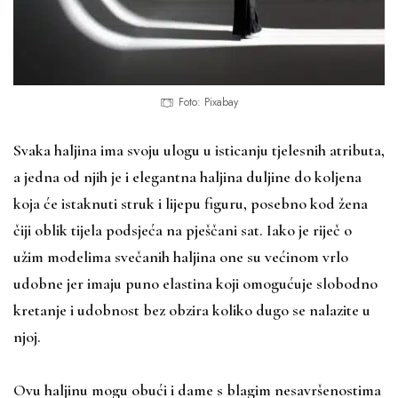
Foto: Pixabay
Svaka haljina ima svoju ulogu u isticanju tjelesnih atributa,
a jedna od njih je i elegantna haljina duljine do koljena
koja će istaknuti struk i lijepu figuru, posebno kod žena
čiji oblik tijela podsjeća na pješčani sat. Iako je riječ o
užim modelima svečanih haljina one su većinom vrlo
udobne jer imaju puno elastina koji omogućuje slobodno
kretanje i udobnost bez obzira koliko dugo se nalazite u
njoj.
Ovu haljinu mogu obući i dame s blagim nesavršenostima