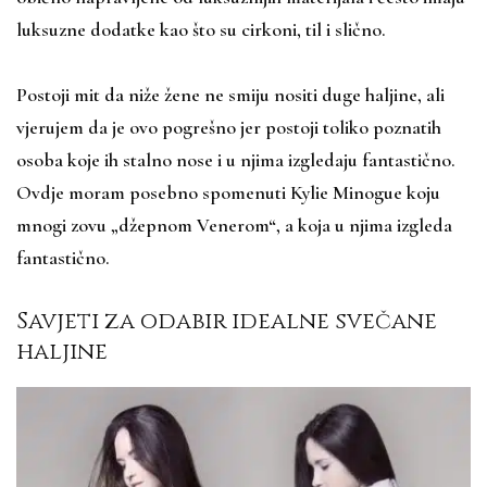
luksuzne dodatke kao što su cirkoni, til i slično.
Postoji mit da niže žene ne smiju nositi duge haljine, ali
vjerujem da je ovo pogrešno jer postoji toliko poznatih
osoba koje ih stalno nose i u njima izgledaju fantastično.
Ovdje moram posebno spomenuti Kylie Minogue koju
mnogi zovu „džepnom Venerom“, a koja u njima izgleda
fantastično.
Savjeti za odabir idealne svečane
haljine