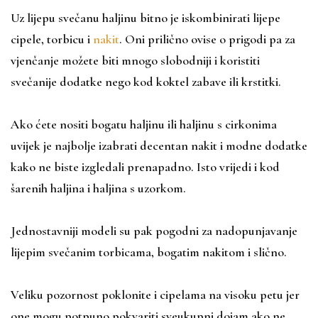
Uz lijepu svečanu haljinu bitno je iskombinirati lijepe
cipele, torbicu i
nakit
. Oni prilično ovise o prigodi pa za
vjenčanje možete biti mnogo slobodniji i koristiti
svečanije dodatke nego kod koktel zabave ili krstitki.
Ako ćete nositi bogatu haljinu ili haljinu s cirkonima
uvijek je najbolje izabrati decentan nakit i modne dodatke
kako ne biste izgledali prenapadno. Isto vrijedi i kod
šarenih haljina i haljina s uzorkom.
Jednostavniji modeli su pak pogodni za nadopunjavanje
lijepim svečanim torbicama, bogatim nakitom i slično.
Veliku pozornost poklonite i cipelama na visoku petu jer
one mogu potpuno pokvariti sveukupni dojam ako ne