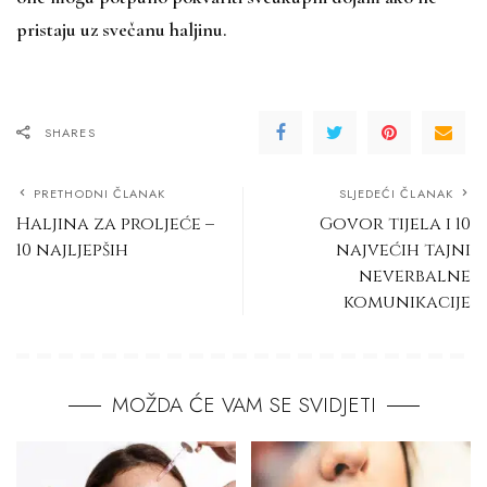
pristaju uz svečanu haljinu.
SHARES
PRETHODNI ČLANAK
SLJEDEĆI ČLANAK
Haljina za proljeće –
Govor tijela i 10
10 najljepših
najvećih tajni
neverbalne
komunikacije
MOŽDA ĆE VAM SE SVIDJETI