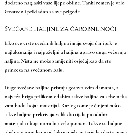
dodatno naglasiti vaše lijepe obline. Tanki remen je vrlo
ženstven i prikladan za sve prigode.
Svečane haljine za čarobne noći
Iako sve vrste svečanih haljina imaju svoju čar ipak je
najluksuznija i najpoželjnija haljina upravo duga večernja
haljina. Ništa ne može zamijeniti osjećaj kao da ste
princeza na svečanom balu.
Duge svečane haljine pristaju gotovo svim damama, a
najveća briga prilikom odabira takve haljine za sebe neka
vam budu boja i materijal. Razlog tome je činjenica što
takve haljine prekrivaju velik dio tijela pa odabir
materijala i boje mora biti vrlo poman. Takve su haljine
obično napravljene od luksuznijih materijala i često imaju