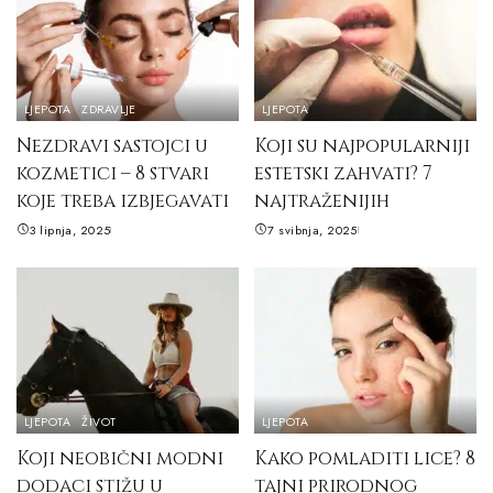
LJEPOTA
ZDRAVLJE
LJEPOTA
Nezdravi sastojci u
Koji su najpopularniji
kozmetici – 8 stvari
estetski zahvati? 7
koje treba izbjegavati
najtraženijih
3 lipnja, 2025
7 svibnja, 2025
LJEPOTA
ŽIVOT
LJEPOTA
Koji neobični modni
Kako pomladiti lice? 8
dodaci stižu u
tajni prirodnog