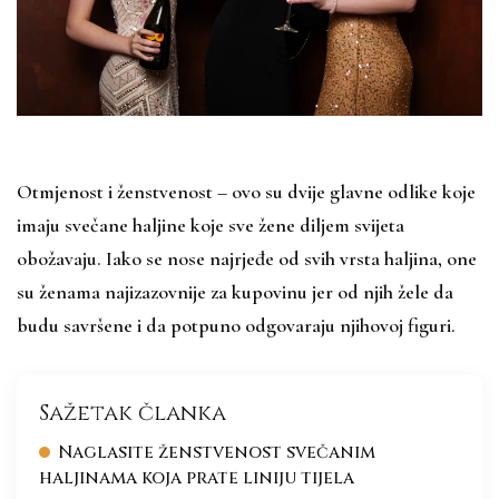
Otmjenost i ženstvenost – ovo su dvije glavne odlike koje
imaju svečane haljine koje sve žene diljem svijeta
obožavaju. Iako se nose najrjeđe od svih vrsta haljina, one
su ženama najizazovnije za kupovinu jer od njih žele da
budu savršene i da potpuno odgovaraju njihovoj figuri.
Sažetak članka
Naglasite ženstvenost svečanim
haljinama koja prate liniju tijela