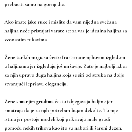
prebaciti samo na gornji dio.
Ako imate
jake ruke
i mislite da vam nijedna svečana
haljina neće pristajati varate se: za vas je idealna haljina sa
zvonastim rukavima.
Žene tankih nogu
su često frustrirane njihovim izgledom
u haljinama jer izgledaju još mršavije. Zato je najbolji izbor
za njih upravo duga haljina koja se širi od struka na dolje
stvarajući lepršavu eleganciju.
Žene s manjim grudima
često izbjegavaju haljine jer
smatraju da je za njih potreban bujan dekolte. To nije
istina jer postoje modeli koji prikrivaju male grudi
pomoću nekih trikova kao što su nabori ili šareni dezen.