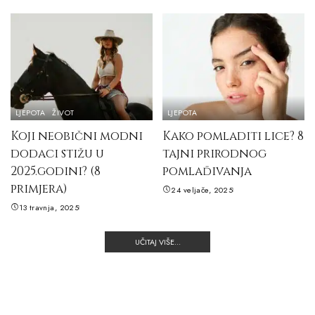
LJEPOTA
ŽIVOT
LJEPOTA
Koji neobični modni
Kako pomladiti lice? 8
dodaci stižu u
tajni prirodnog
2025.godini? (8
pomlađivanja
primjera)
24 veljače, 2025
13 travnja, 2025
UČITAJ VIŠE...