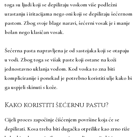
toga su ljudi koji se depiliraju voskom više podležni
urastanju i iritacijama nego oni koji se depiliraju šećernom
pastom. Zbog svoje blage naravi, šećerni vosak je i manje
bolan nego klasičan vosak.
Šećerna pasta napravljena je od sastojaka koji se otapaju
u vodi. Zbog toga se višak paste koji ostane na koži
jednostavno uklanja vodom. Kod voska to zna biti
kompliciranije i ponekad je potrebno koristiti ulje kako bi
ga uspjeli skinuti s kože.
Kako koristiti šećernu pastu?
Cijeli proces započinje čišćenjem površine koja će se
depilirati. Kosa treba biti dugačka otprilike kao zrno riže