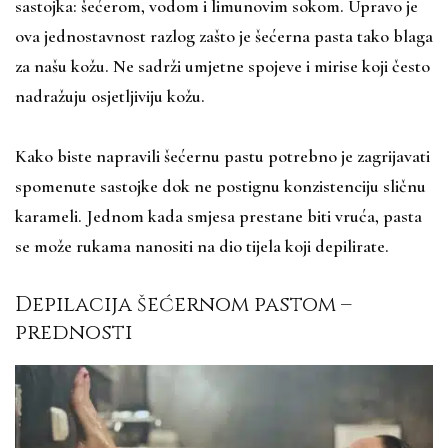
sastojka: šećerom, vodom i limunovim sokom. Upravo je
ova jednostavnost razlog zašto je šećerna pasta tako blaga
za našu kožu. Ne sadrži umjetne spojeve i mirise koji često
nadražuju osjetljiviju kožu.
Kako biste napravili šećernu pastu potrebno je zagrijavati
spomenute sastojke dok ne postignu konzistenciju sličnu
karameli. Jednom kada smjesa prestane biti vruća, pasta
se može rukama nanositi na dio tijela koji depilirate.
Depilacija šećernom pastom –
prednosti