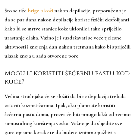
Što se tiče
brige o koži
nakon depilacije, preporučeno je
da se par dana nakon depilacije koriste fizički eksfolijanti
kako bi se mrtve stanice kože uklonile i tako spriječilo
urastanje dlaka. Važno je i suzdržavati se veće tjelesne
aktivnosti i znojenja dan nakon tretmana kako bi spriječili
ulazak znoja u sada otvorene pore.
Mogu li koristiti šećernu pastu kod
kuće?
Većina stručnjaka će se složiti da bi se depilacija trebala
ostaviti kozmetičarima. Ipak, ako planirate koristiti
šećernu pastu doma, proces će biti mnogo lakši od recimo
samostalnog korištenja voska. Važno je da slijedite sve
gore opisane korake te da budete iznimno pažljivi s