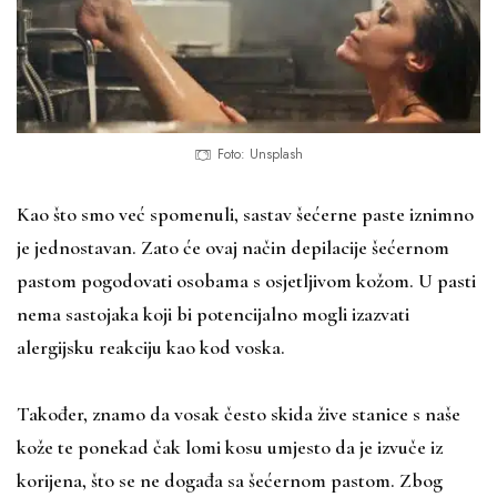
Foto: Unsplash
Kao što smo već spomenuli, sastav šećerne paste iznimno
je jednostavan. Zato će ovaj način depilacije šećernom
pastom pogodovati osobama s osjetljivom kožom. U pasti
nema sastojaka koji bi potencijalno mogli izazvati
alergijsku reakciju kao kod voska.
Također, znamo da vosak često skida žive stanice s naše
kože te ponekad čak lomi kosu umjesto da je izvuče iz
korijena, što se ne događa sa šećernom pastom. Zbog