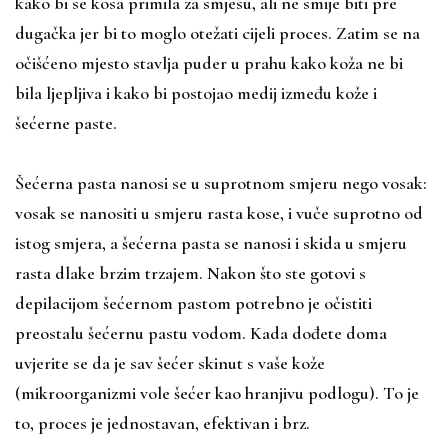
kako bi se kosa primila za smjesu, ali ne smije biti pre
dugačka jer bi to moglo otežati cijeli proces. Zatim se na
očišćeno mjesto stavlja puder u prahu kako koža ne bi
bila ljepljiva i kako bi postojao medij između kože i
šećerne paste.
Šećerna pasta nanosi se u suprotnom smjeru nego vosak:
vosak se nanositi u smjeru rasta kose, i vuče suprotno od
istog smjera, a šećerna pasta se nanosi i skida u smjeru
rasta dlake brzim trzajem. Nakon što ste gotovi s
depilacijom šećernom pastom potrebno je očistiti
preostalu šećernu pastu vodom. Kada dođete doma
uvjerite se da je sav šećer skinut s vaše kože
(mikroorganizmi vole šećer kao hranjivu podlogu). To je
to, proces je jednostavan, efektivan i brz.