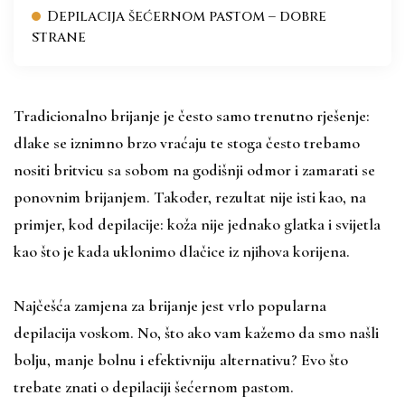
Depilacija šećernom pastom – dobre
strane
Tradicionalno brijanje je često samo trenutno rješenje:
dlake se iznimno brzo vraćaju te stoga često trebamo
nositi britvicu sa sobom na godišnji odmor i zamarati se
ponovnim brijanjem. Također, rezultat nije isti kao, na
primjer, kod depilacije: koža nije jednako glatka i svijetla
kao što je kada uklonimo dlačice iz njihova korijena.
Najčešća zamjena za brijanje jest vrlo popularna
depilacija voskom. No, što ako vam kažemo da smo našli
bolju, manje bolnu i efektivniju alternativu? Evo što
trebate znati o depilaciji šećernom pastom.