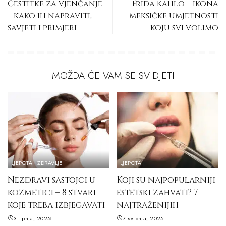
Čestitke za vjenčanje
Frida Kahlo – ikona
– kako ih napraviti,
meksičke umjetnosti
savjeti i primjeri
koju svi volimo
MOŽDA ĆE VAM SE SVIDJETI
LJEPOTA
ZDRAVLJE
LJEPOTA
Nezdravi sastojci u
Koji su najpopularniji
kozmetici – 8 stvari
estetski zahvati? 7
koje treba izbjegavati
najtraženijih
3 lipnja, 2025
7 svibnja, 2025