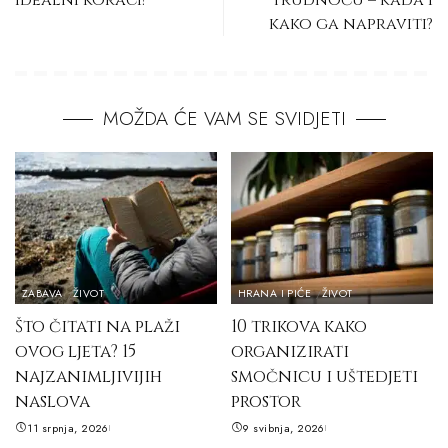
idealni koraci!
trudnoću – kada i
kako ga napraviti?
MOŽDA ĆE VAM SE SVIDJETI
ZABAVA
ŽIVOT
HRANA I PIĆE
ŽIVOT
Što čitati na plaži
10 trikova kako
ovog ljeta? 15
organizirati
najzanimljivijih
smočnicu i uštedjeti
naslova
prostor
11 srpnja, 2026
9 svibnja, 2026