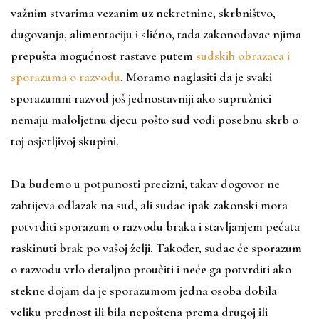
važnim stvarima vezanim uz nekretnine, skrbništvo,
dugovanja, alimentaciju i slično, tada zakonodavac njima
prepušta mogućnost rastave putem
sudskih obrazaca i
sporazuma o razvodu
. Moramo naglasiti da je svaki
sporazumni razvod još jednostavniji ako supružnici
nemaju maloljetnu djecu pošto sud vodi posebnu skrb o
toj osjetljivoj skupini.
Da budemo u potpunosti precizni, takav dogovor ne
zahtijeva odlazak na sud, ali sudac ipak zakonski mora
potvrditi sporazum o razvodu braka i stavljanjem pečata
raskinuti brak po vašoj želji. Također, sudac će sporazum
o razvodu vrlo detaljno proučiti i neće ga potvrditi ako
stekne dojam da je sporazumom jedna osoba dobila
veliku prednost ili bila nepoštena prema drugoj ili