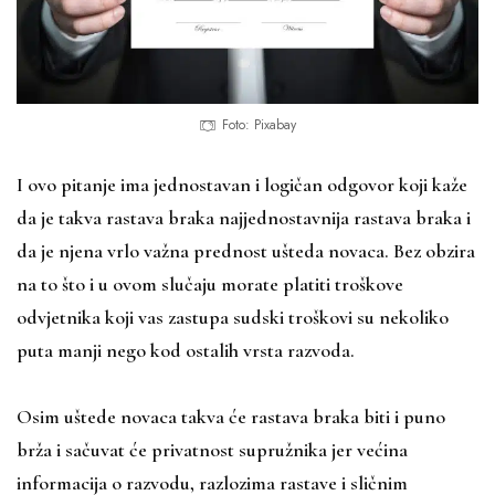
Foto: Pixabay
I ovo pitanje ima jednostavan i logičan odgovor koji kaže
da je takva rastava braka najjednostavnija rastava braka i
da je njena vrlo važna prednost ušteda novaca. Bez obzira
na to što i u ovom slučaju morate platiti troškove
odvjetnika koji vas zastupa sudski troškovi su nekoliko
puta manji nego kod ostalih vrsta razvoda.
Osim uštede novaca takva će rastava braka biti i puno
brža i sačuvat će privatnost supružnika jer većina
informacija o razvodu, razlozima rastave i sličnim