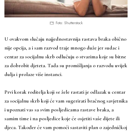
Foto: Shutterstock
U ovakvom slučaju najjednostavnija rastava braka obično
nije opcija, a i sam razvod traje mnogo duže jer sudac i
centar za socijalnu skrb odlučuju o stvarima koje su bitne
za dobrobit djeteta. Tada su promišljanja o razvodu uvijek
dulja i prolaze više instanci.
Prvi korak roditelja koji se žele rastati je odlazak u centar
za socijalnu skrb koji će vam sugerirati bračnog savjetnika
i upoznati vas sa svim posljedicama rastave braka, a
samim time i na posljedice koje će osjetiti vaše dijete ili
djeca. Također će vam pomoći sastaviti plan o zajedničkoj