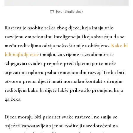
Foto: Shutterstock
Rastava je osobito teška zbog djece, koja imaju vrlo
razvijenu emocionalnu inteligenciju i koja shvaćaju da se
među roditeljima odvija nešto što nije uobičajeno.
Kako bi
bili najbolji otac
i majka, za vrijeme razvoda morate
izbjegavati svađe i prepirke pred djecom jer to može
utjecati na njihovu psihu i emocionalni razvoj. Treba biti
otvoren prema djeci i imati normalan kontakt s drugim
roditeljem kako bi dijete lakše prihvatilo promjenu koja
ga čeka.
Djeca moraju biti prioritet svake rastave i ne smiju se
osjećati zapostavljeno jer su roditelji usredotočeni na