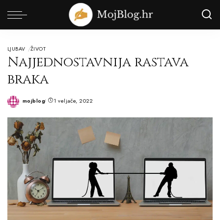
LJUBAV
ŽIVOT
Najjednostavnija rastava
braka
mojblog
1 veljače, 2022
Posted
by