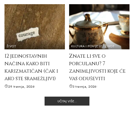
ŽIVOT
KULTURA I POVIJEST
ŽIVOT
12 jednostavnih
Znate li sve o
načina kako biti
porculanu? 7
karizmatičan (čak i
zanimljivosti koje će
ako ste sramežljivi)
vas oduševiti
29 travnja, 2026
3 travnja, 2026
UČITAJ VIŠE...