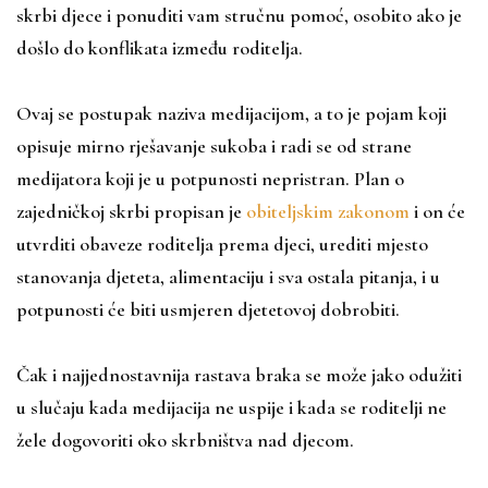
skrbi djece i ponuditi vam stručnu pomoć, osobito ako je
došlo do konflikata između roditelja.
Ovaj se postupak naziva medijacijom, a to je pojam koji
opisuje mirno rješavanje sukoba i radi se od strane
medijatora koji je u potpunosti nepristran. Plan o
zajedničkoj skrbi propisan je
obiteljskim zakonom
i on će
utvrditi obaveze roditelja prema djeci, urediti mjesto
stanovanja djeteta, alimentaciju i sva ostala pitanja, i u
potpunosti će biti usmjeren djetetovoj dobrobiti.
Čak i najjednostavnija rastava braka se može jako odužiti
u slučaju kada medijacija ne uspije i kada se roditelji ne
žele dogovoriti oko skrbništva nad djecom.