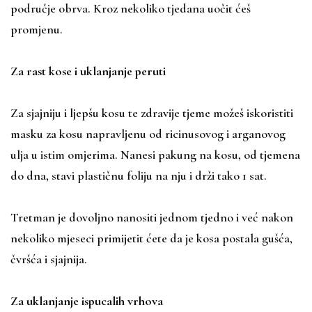
područje obrva. Kroz nekoliko tjedana uočit ćeš
promjenu.
Za rast kose i uklanjanje peruti
Za sjajniju i ljepšu kosu te zdravije tjeme možeš iskoristiti
masku za kosu napravljenu od ricinusovog i arganovog
ulja u istim omjerima. Nanesi pakung na kosu, od tjemena
do dna, stavi plastičnu foliju na nju i drži tako 1 sat.
Tretman je dovoljno nanositi jednom tjedno i već nakon
nekoliko mjeseci primijetit ćete da je kosa postala gušća,
čvršća i sjajnija.
Za uklanjanje ispucalih vrhova