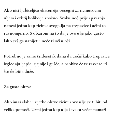
Ako nisi ljubiteljica ekstenzija posegni za ricinusovim
uljem i otkrij koliko je snažno! Svaku noć prije spavanja
nanesi jednu kap ricinusovog ulja na trepavice i učini to
ravnomjerno. S obzirom na to da je ovo ulje jako gusto
lako ćeš ga nanijeti i neće ti ući u oči.
Potrebno je samo tridesetak dana da uočiš kako trepavice
izgledaju ljepše, sjajnije i gušće, a osobito će te razveseliti
što će biti i duže.
Za guste obrve
Ako imaš slabe i rijetke obrve ricinusovo ulje će ti biti od
velike pomoći. Uzmi jednu kap ulja i svaku večer namaži