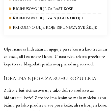
Ricinusovo ulje za rast kose
Ricinusovo ulje za njegu noktiju
PRIRODNO ULJE KOJE ISPUNJAVA SVE ŽELJE
Ulje ricinusa hidratizira i njeguje pa se koristi kao tretman
za kožu, ali i za nokte i kosu. U nastavku teksta pročitajte
koje to sve blagodati pruža ovaj prirodni proizvod.
Idealna njega za suhu kožu lica
Zašto je baš ricinusovo ulje tako dobro sredstvo za
hidrataciju kože? Zato što ima iznimno malu molekularnu
težinu pa lako prodire u sve pore kože, ali i u korijen kose.