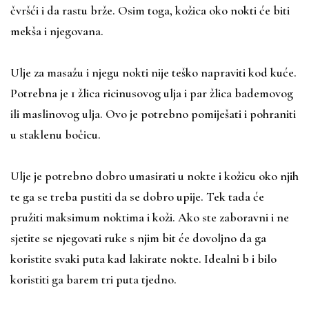
čvršći i da rastu brže. Osim toga, kožica oko nokti će biti
mekša i njegovana.
Ulje za masažu i njegu nokti nije teško napraviti kod kuće.
Potrebna je 1 žlica ricinusovog ulja i par žlica bademovog
ili maslinovog ulja. Ovo je potrebno pomiješati i pohraniti
u staklenu bočicu.
Ulje je potrebno dobro umasirati u nokte i kožicu oko njih
te ga se treba pustiti da se dobro upije. Tek tada će
pružiti maksimum noktima i koži. Ako ste zaboravni i ne
sjetite se njegovati ruke s njim bit će dovoljno da ga
koristite svaki puta kad lakirate nokte. Idealni b i bilo
koristiti ga barem tri puta tjedno.