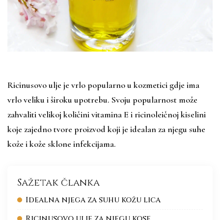
Ricinusovo ulje je vrlo popularno u kozmetici gdje ima
vrlo veliku i široku upotrebu. Svoju popularnost može
zahvaliti velikoj količini vitamina E i ricinoleičnoj kiselini
koje zajedno tvore proizvod koji je idealan za njegu suhe
kože i kože sklone infekcijama.
Sažetak članka
Idealna njega za suhu kožu lica
Ricinusovo ulje za njegu kose