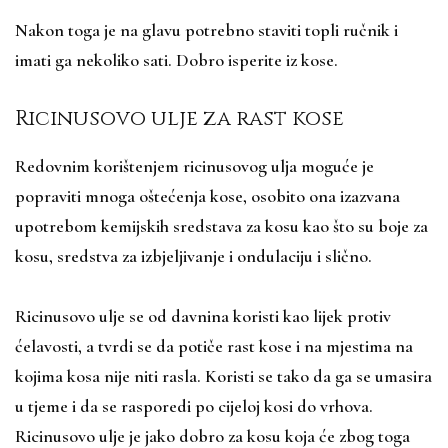
Nakon toga je na glavu potrebno staviti topli ručnik i
imati ga nekoliko sati. Dobro isperite iz kose.
Ricinusovo ulje za rast kose
Redovnim korištenjem ricinusovog ulja moguće je
popraviti mnoga oštećenja kose, osobito ona izazvana
upotrebom kemijskih sredstava za kosu kao što su boje za
kosu, sredstva za izbjeljivanje i ondulaciju i slično.
Ricinusovo ulje se od davnina koristi kao lijek protiv
ćelavosti, a tvrdi se da potiče rast kose i na mjestima na
kojima kosa nije niti rasla. Koristi se tako da ga se umasira
u tjeme i da se rasporedi po cijeloj kosi do vrhova.
Ricinusovo ulje je jako dobro za kosu koja će zbog toga