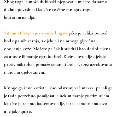
Zbog toga je može dubinski njegovati umjesto da samo
djeluje površinski kao što to čine mnoga druga
hidratantna ulja.
Vitamin E kojim je ovo ulje bogato
jako je velika pomoć
kod upalnih stanja, a djeluje i na mnoga gljivična
oboljenja kože. Možete ga čak koristiti i kao dezinficijens
za ubode ili manje ogrebotine). Ricinusovo ulje djeluje
protiv mikroba i pomaže smanjiti bol i svrbež uzrokovanu
njihovim djelovanjem.
Mnoge ga žene koriste i kao odstranjivač make-upa, ali ga
je tada potrebno pomiješati s nekim manje gustim uljem
kao što je recimo bademovo ulje, jer je samo ricinusovo
ulje jako gusto.