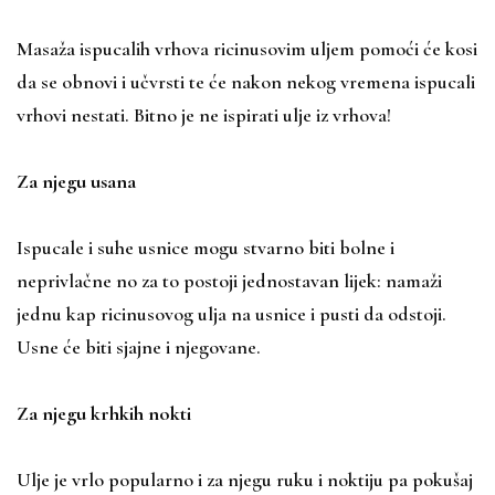
Masaža ispucalih vrhova ricinusovim uljem pomoći će kosi
da se obnovi i učvrsti te će nakon nekog vremena ispucali
vrhovi nestati. Bitno je ne ispirati ulje iz vrhova!
Za njegu usana
Ispucale i suhe usnice mogu stvarno biti bolne i
neprivlačne no za to postoji jednostavan lijek: namaži
jednu kap ricinusovog ulja na usnice i pusti da odstoji.
Usne će biti sjajne i njegovane.
Za njegu krhkih nokti
Ulje je vrlo popularno i za njegu ruku i noktiju pa pokušaj