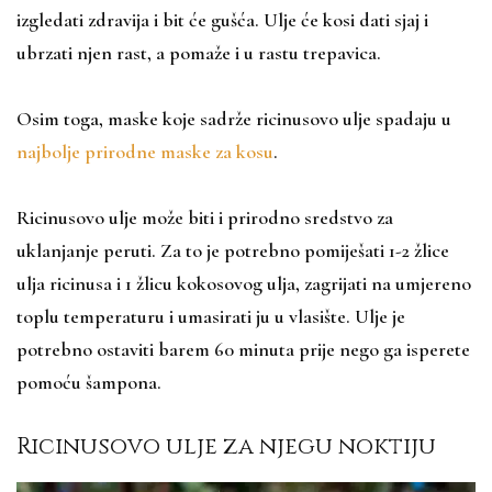
izgledati zdravija i bit će gušća. Ulje će kosi dati sjaj i
ubrzati njen rast, a pomaže i u rastu trepavica.
Osim toga, maske koje sadrže ricinusovo ulje spadaju u
najbolje prirodne maske za kosu
.
Ricinusovo ulje može biti i prirodno sredstvo za
uklanjanje peruti. Za to je potrebno pomiješati 1-2 žlice
ulja ricinusa i 1 žlicu kokosovog ulja, zagrijati na umjereno
toplu temperaturu i umasirati ju u vlasište. Ulje je
potrebno ostaviti barem 60 minuta prije nego ga isperete
pomoću šampona.
Ricinusovo ulje za njegu noktiju