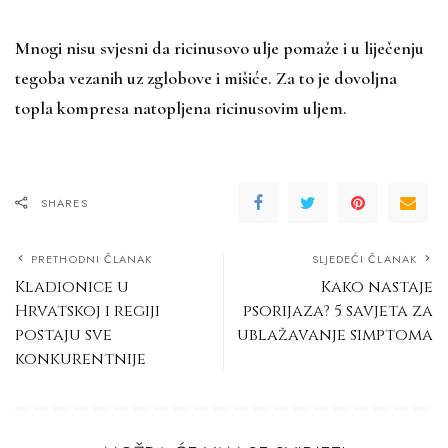
Mnogi nisu svjesni da ricinusovo ulje pomaže i u liječenju
tegoba vezanih uz zglobove i mišiće. Za to je dovoljna
topla kompresa natopljena ricinusovim uljem.
SHARES
PRETHODNI ČLANAK
SLJEDEĆI ČLANAK
Kladionice u
Kako nastaje
Hrvatskoj i regiji
psorijaza? 5 savjeta za
postaju sve
ublažavanje simptoma
konkurentnije