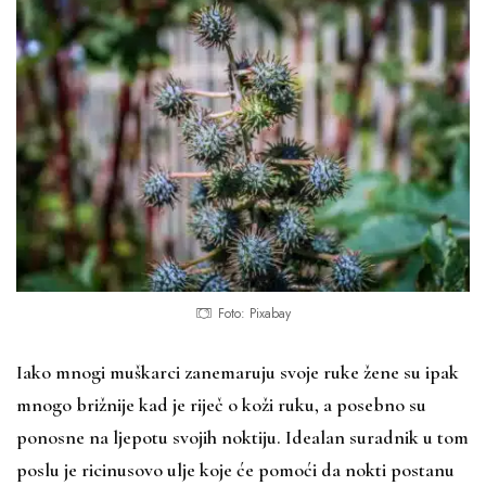
Foto: Pixabay
Iako mnogi muškarci zanemaruju svoje ruke žene su ipak
mnogo brižnije kad je riječ o koži ruku, a posebno su
ponosne na ljepotu svojih noktiju. Idealan suradnik u tom
poslu je ricinusovo ulje koje će pomoći da nokti postanu