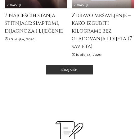
ZDRAVLJE
ZDRAVLJE
7 najčešćih stanja
Zdravo mršavljenje –
štitnjače: simptomi,
kako izgubiti
dijagnoza i liječenje
kilograme bez
gladovanja i dijeta (7
25 ožujka, 2026
savjeta)
10 ožujka, 2026
UČITAJ VIŠE...