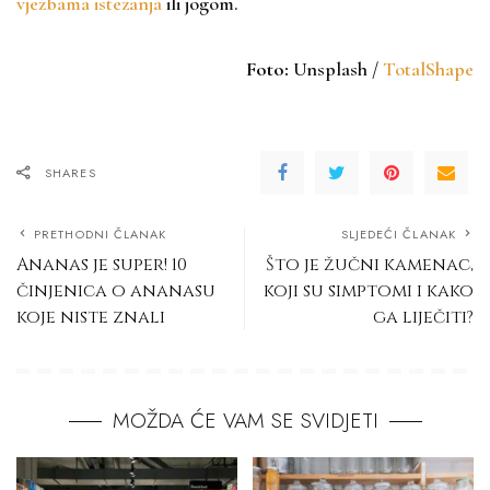
vježbama istezanja
ili jogom.
Foto:
Unsplash /
TotalShape
SHARES
PRETHODNI ČLANAK
SLJEDEĆI ČLANAK
Ananas je super! 10
Što je žučni kamenac,
činjenica o ananasu
koji su simptomi i kako
koje niste znali
ga liječiti?
MOŽDA ĆE VAM SE SVIDJETI