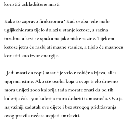
koristiti uskladištene masti.
Kako to zapravo funkcionira? Kad osoba jede malo
ugljikohidrata tijelo dolazi u stanje ketoze, a razina
inzulina u krvi se spušta na jako niske razine. Tijekom
ketoze jetra će razbijati masne stanice, a tijelo će masnoću
koristiti kao izvor energije.
„Jedi masti da topiš masti“ je vrlo neobična izjava, ali u
njoj ima istine. Ako ste osoba koja u svoje tijelo dnevno
mora unijeti 2000 kalorija tada morate znati da od tih
kalorija čak 1500 kalorija mora dolaziti iz masnoća. Ovo je
najvažniji zadatak ove dijete i bez strogog pridržavanja
ovog pravila nećete uspjeti smršaviti.