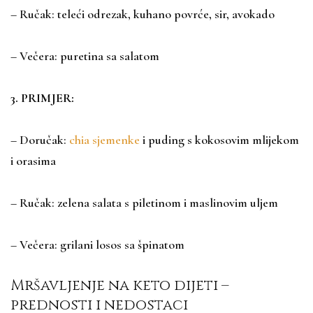
– Ručak: teleći odrezak, kuhano povrće, sir, avokado
– Večera: puretina sa salatom
3. PRIMJER:
– Doručak:
chia sjemenke
i puding s kokosovim mlijekom
i orasima
– Ručak: zelena salata s piletinom i maslinovim uljem
– Večera: grilani losos sa špinatom
Mršavljenje na keto dijeti –
prednosti i nedostaci