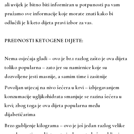
ali uvijek je bitno biti informiran u potpunosti pa vam
pružamo sve informacije koje morate znati kako bi
odlučili je li keto dijeta pravi izbor za vas.
PREDNOSTI KETOGENE DIJETE:
Nema osjećaja gladi – ovo je br.1 razlog zašto je ova dijeta
toliko popularna – zato jer su namirnice koje su
dozvoljene jesti masnije, a samim time i zasitnije
Povoljan utjecaj na nivo šećera u krvi – izbjegavanjem
konzumacije ugljikohidrata smanjuje se razina šećera u
krvi; zbog toga je ova dijeta popularna među
dijabetičarima
Brzo gubljenje kilograma – ovo je još jedan razlog velike