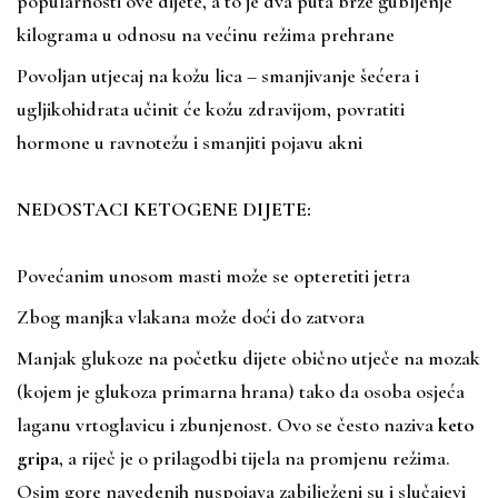
popularnosti ove dijete, a to je dva puta brže gubljenje
kilograma u odnosu na većinu režima prehrane
Povoljan utjecaj na kožu lica – smanjivanje šećera i
ugljikohidrata učinit će kožu zdravijom, povratiti
hormone u ravnotežu i smanjiti pojavu akni
NEDOSTACI KETOGENE DIJETE:
Povećanim unosom masti može se opteretiti jetra
Zbog manjka vlakana može doći do zatvora
Manjak glukoze na početku dijete obično utječe na mozak
(kojem je glukoza primarna hrana) tako da osoba osjeća
laganu vrtoglavicu i zbunjenost. Ovo se često naziva
keto
gripa
, a riječ je o prilagodbi tijela na promjenu režima.
Osim gore navedenih nuspojava zabilježeni su i slučajevi