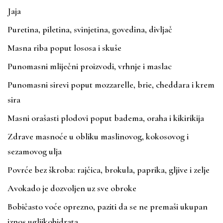
Jaja
Puretina, piletina, svinjetina, govedina, divljač
Masna riba poput lososa i skuše
Punomasni mliječni proizvodi, vrhnje i maslac
Punomasni sirevi poput mozzarelle, brie, cheddara i krem
sira
Masni orašasti plodovi poput badema, oraha i kikirikija
Zdrave masnoće u obliku maslinovog, kokosovog i
sezamovog ulja
Povrće bez škroba: rajčica, brokula, paprika, gljive i zelje
Avokado je dozvoljen uz sve obroke
Bobičasto voće oprezno, paziti da se ne premaši ukupan
iznos ugljikohidrata