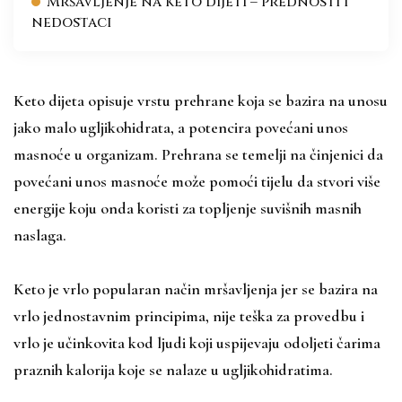
Mršavljenje na keto dijeti – prednosti i
nedostaci
Keto dijeta opisuje vrstu prehrane koja se bazira na unosu
jako malo ugljikohidrata, a potencira povećani unos
masnoće u organizam. Prehrana se temelji na činjenici da
povećani unos masnoće može pomoći tijelu da stvori više
energije koju onda koristi za topljenje suvišnih masnih
naslaga.
Keto je vrlo popularan način mršavljenja jer se bazira na
vrlo jednostavnim principima, nije teška za provedbu i
vrlo je učinkovita kod ljudi koji uspijevaju odoljeti čarima
praznih kalorija koje se nalaze u ugljikohidratima.