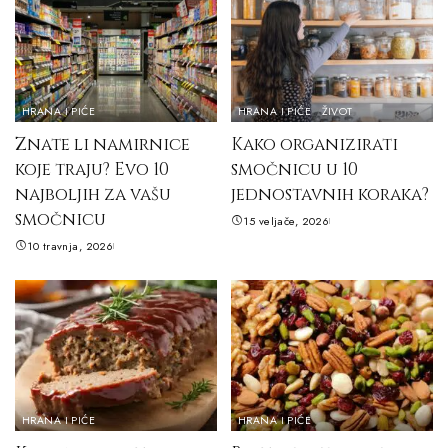
HRANA I PIĆE
HRANA I PIĆE
ŽIVOT
Znate li namirnice
Kako organizirati
koje traju? Evo 10
smočnicu u 10
najboljih za vašu
jednostavnih koraka?
smočnicu
15 veljače, 2026
10 travnja, 2026
HRANA I PIĆE
HRANA I PIĆE