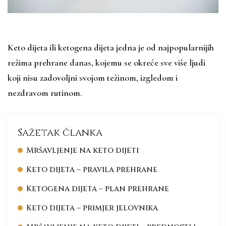
Keto dijeta ili ketogena dijeta jedna je od najpopularnijih
režima prehrane danas, kojemu se okreće sve više ljudi
koji nisu zadovoljni svojom težinom, izgledom i
nezdravom rutinom.
Sažetak članka
Mršavljenje na keto dijeti
Keto dijeta – pravila prehrane
Ketogena dijeta – plan prehrane
Keto dijeta – primjer jelovnika