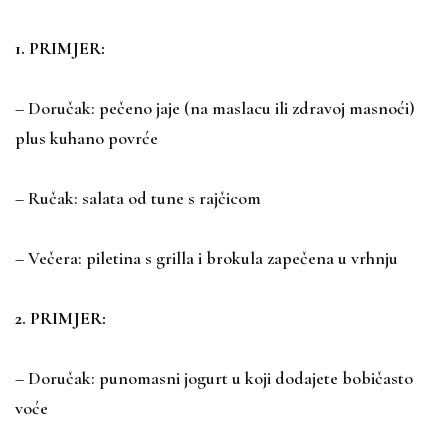
1. PRIMJER:
– Doručak: pečeno jaje (na maslacu ili zdravoj masnoći)
plus kuhano povrće
– Ručak: salata od tune s rajčicom
– Večera: piletina s grilla i brokula zapečena u vrhnju
2. PRIMJER:
– Doručak: punomasni jogurt u koji dodajete bobičasto
voće