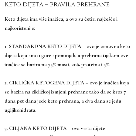
Keto dijeta – pravila prehrane
Keto dijeta ima više inačica, a ovo su četiri najčešće i
najkorištenije:
1. STANDARDNA KETO DIJETA – ovo je osnovna keto
dijeta koju smo i gore spominjali, a prehrana tijekom ove
inačice se bazira na 75% masti, 20% proteina i 5%.
2. CIKLIČKA KETOGENA DIJETA – ovo je inačica koja
se bazira na cikličkoj izmjeni prehrane tako da se kroz 7
dana pet dana jede keto prehrana, a dva dana se jedu
ugljikohidrata.
3. CILJANA KETO DIJETA – ova vrsta dijete