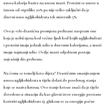
unosa kalorija bazira na unosu masti. Proteini se unose u
iznosu od otprilike 20% pa nije teško zaključiti da je
dnevni unos ugljikohidrata tek mizernih 5%.
Ovo je vrlo drastična promjena prehrane naspram one
koja je uobičajena kod većine ljudi kod kojih ugljikohidrati
i proteini imaju jednak udio u dnevnim kalorijama, a masti
imaju najmanji udio. Ovdje masti odjednom postaju
najvažniji dio prehrane.
Na čemu se temelji keto dijeta? Drastičnim smanjivanjem
unosa ugljikohidrata u tijelu dolazi do posebnog stanja
koje se naziva
ketoza.
Ovo stanje ketoze znači da je tijelo
dovedeno u situaciju da kao glavni izvor energije prestane
koristiti ugljikohidrate tj. glukozu te za energiju počne