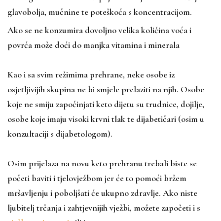
glavobolja, mučnine te poteškoća s koncentracijom.
Ako se ne konzumira dovoljno velika količina voća i
povrća može doći do manjka vitamina i minerala
Kao i sa svim režimima prehrane, neke osobe iz
osjetljivijih skupina ne bi smjele prelaziti na njih. Osobe
koje ne smiju započinjati keto dijetu su trudnice, dojilje,
osobe koje imaju visoki krvni tlak te dijabetičari (osim u
konzultaciji s dijabetologom).
Osim prijelaza na novu keto prehranu trebali biste se
početi baviti i tjelovježbom jer će to pomoći bržem
mršavljenju i poboljšati će ukupno zdravlje. Ako niste
ljubitelj trčanja i zahtjevnijih vježbi, možete započeti i s