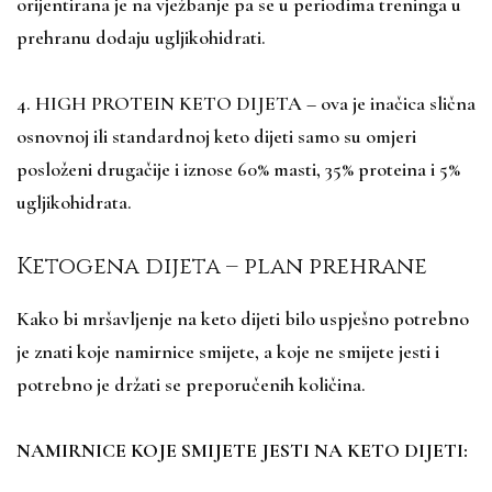
orijentirana je na vježbanje pa se u periodima treninga u
prehranu dodaju ugljikohidrati.
4. HIGH PROTEIN KETO DIJETA – ova je inačica slična
osnovnoj ili standardnoj keto dijeti samo su omjeri
posloženi drugačije i iznose 60% masti, 35% proteina i 5%
ugljikohidrata.
Ketogena dijeta – plan prehrane
Kako bi mršavljenje na keto dijeti bilo uspješno potrebno
je znati koje namirnice smijete, a koje ne smijete jesti i
potrebno je držati se preporučenih količina.
NAMIRNICE KOJE SMIJETE JESTI NA KETO DIJETI: