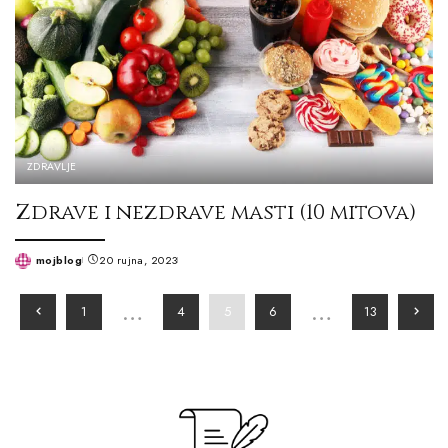
ZDRAVLJE
Zdrave i nezdrave masti (10 mitova)
mojblog
20 rujna, 2023
Posted
by
…
…
1
4
5
6
13