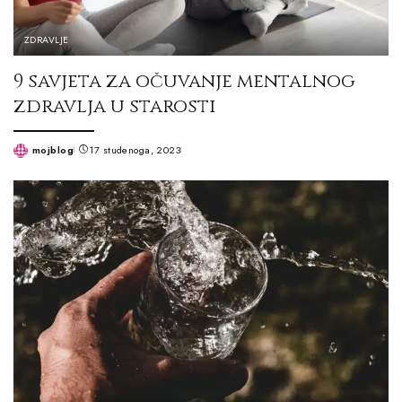
ZDRAVLJE
9 savjeta za očuvanje mentalnog
zdravlja u starosti
mojblog
17 studenoga, 2023
Posted
by