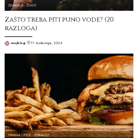
ZDRAVLJE
ŽIVOT
Zašto treba piti puno vode? (20
razloga)
mojblog
17 studenoga, 2023
Posted
by
HRANA I PIĆE
ZDRAVLJE