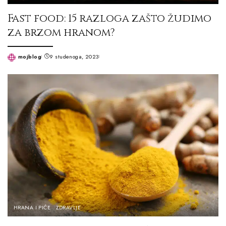
Fast food: 15 razloga zašto žudimo
za brzom hranom?
mojblog
9 studenoga, 2023
Posted
by
HRANA I PIĆE
ZDRAVLJE