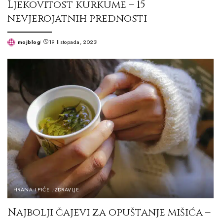
Ljekovitost kurkume – 15
nevjerojatnih prednosti
mojblog
19 listopada, 2023
Posted
by
HRANA I PIĆE
ZDRAVLJE
Najbolji čajevi za opuštanje mišića –