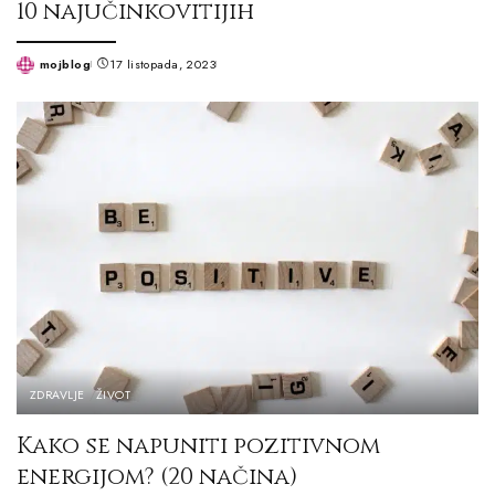
10 najučinkovitijih
mojblog
17 listopada, 2023
Posted
by
ZDRAVLJE
ŽIVOT
Kako se napuniti pozitivnom
energijom? (20 načina)