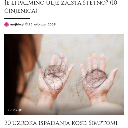
Je li palmino ulje zaista štetno? (10
činjenica)
mojblog
28 kolovoza, 2023
Posted
by
ZDRAVLJE
20 uzroka ispadanja kose: Simptomi,