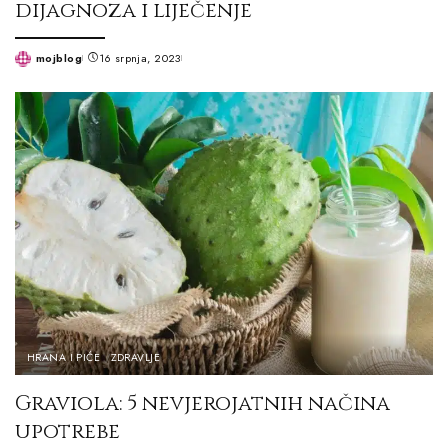
dijagnoza i liječenje
mojblog
16 srpnja, 2023
Posted
by
HRANA I PIĆE
ZDRAVLJE
Graviola: 5 nevjerojatnih načina
upotrebe