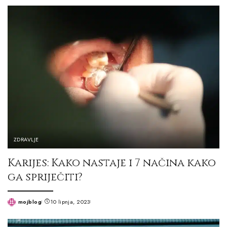
by
ZDRAVLJE
Karijes: Kako nastaje i 7 načina kako
ga spriječiti?
mojblog
10 lipnja, 2023
Posted
by