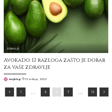
ZDRAVLJE
Avokado: 12 razloga zašto je dobar
za vaše zdravlje
mojblog
15 svibnja, 2023
Posted
by
…
…
1
5
6
7
13