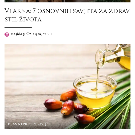
Vlakna: 7 osnovnih savjeta za zdrav
stil života
mojblog
6 rujna, 2023
Posted
by
HRANA I PIĆE
ZDRAVLJE