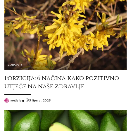
ZDRAVLJE
Forzicija: 6 načina kako pozitivno
utječe na naše zdravlje
mojblog
5 lipnja, 2023
Posted
by