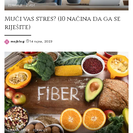
ZDRAVLJE
ŽIVOT
Muči vas stres? (10 načina da ga se
riješite)
mojblog
14 rujna, 2023
Posted
by
HRANA I PIĆE
ZDRAVLJE