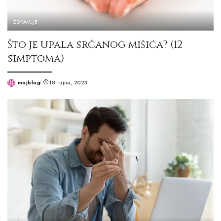
ZDRAVLJE
Što je upala srčanog mišića? (12
simptoma)
mojblog
18 rujna, 2023
Posted
by