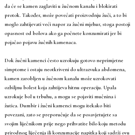
da će se kamen zaglaviti u žučnom kanalu i blokirati
protok. Također, može povećati proizvodnju žuči, a to bi
moglo zahtijevati veći napor za žučni mjehur, stoga postoji
opasnost od bolova ako ga počnete konzumirati jer bi
pojačao pojavu žučnih kamenaca.
Dok žučni kamenci često uzrokuju gotovo neprimjetne
simptome i ostaju neotkriveni do ultrazvuka abdomena,
kamen zarobljen u žučnom kanalu može uzrokovati
ozbiljnu bolest koja zahtijeva hitnu operaciju. Upala
uzrokuje bol u trbuhu, a mogu se pojaviti mučnina i
žutica. Đumbir i žučni kamenci mogu itekako biti
povezani, zato se preporučuje da se posavjetujete sa
svojim liječnikom prije nego prihvatite bilo koju metodu
prirodnog liječenja ili konzumacije napitka koji sadrži ovu