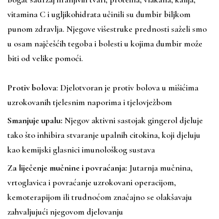
vitamina C i ugljikohidrata učinili su đumbir biljkom
punom zdravlja. Njegove višestruke prednosti saželi smo
u osam najčešćih tegoba i bolesti u kojima đumbir može
biti od velike pomoći.
Protiv bolova
: Djelotvoran je protiv bolova u mišićima
uzrokovanih tjelesnim naporima i tjelovježbom
Smanjuje upalu:
Njegov aktivni sastojak gingerol djeluje
tako što inhibira stvaranje upalnih citokina, koji djeluju
kao kemijski glasnici imunološkog sustava
Za liječenje mučnine i povraćanja:
Jutarnja mučnina,
vrtoglavica i povraćanje uzrokovani operacijom,
kemoterapijom ili trudnoćom značajno se olakšavaju
zahvaljujući njegovom djelovanju