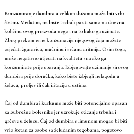
Konzumiranje đumbira u velikim dozama može biti vrlo
štetno. Međutim, ne biste trebali paziti samo na dnevnu
količinu ovog proizvoda nego i na to kako ga uzimate.
Zbog prekomjerne konzumacije njegovog čaja možete
osjećati žgaravicu, mučninu i srčanu aritmiju. Osim toga,
može negativno utjecati na kvalitetu sna ako ga
konzumirate prije spavanja. Izbjegavajte uzimanje sirovog
đumbira prije doručka, kako biste izbjegli nelagodu u
želucu, proljev ili čak iritaciju u ustima.
Čaj od đumbira i kurkume može biti potencijalno opasan
za bubrežne bolesnike jer uzrokuje oticanje trbuha i
grčeve u želucu. Čaj od đumbira s limunom mogao bi biti
vrlo štetan za osobe sa želučanim tegobama, pogotovo