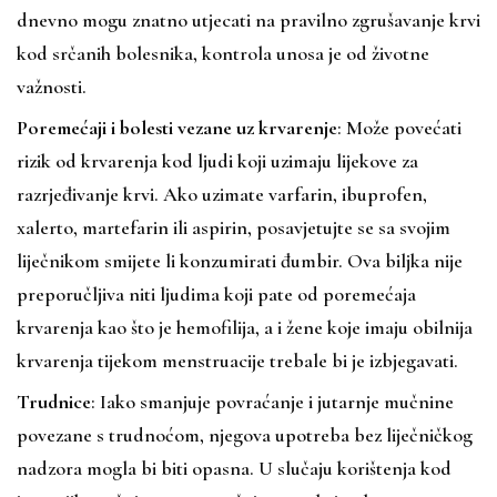
dnevno mogu znatno utjecati na pravilno zgrušavanje krvi
kod srčanih bolesnika, kontrola unosa je od životne
važnosti.
Poremećaji i bolesti vezane uz krvarenje
: Može povećati
rizik od krvarenja kod ljudi koji uzimaju lijekove za
razrjeđivanje krvi. Ako uzimate varfarin, ibuprofen,
xalerto, martefarin ili aspirin, posavjetujte se sa svojim
liječnikom smijete li konzumirati đumbir. Ova biljka nije
preporučljiva niti ljudima koji pate od poremećaja
krvarenja kao što je hemofilija, a i žene koje imaju obilnija
krvarenja tijekom menstruacije trebale bi je izbjegavati.
Trudnice
: Iako smanjuje povraćanje i jutarnje mučnine
povezane s trudnoćom, njegova upotreba bez liječničkog
nadzora mogla bi biti opasna. U slučaju korištenja kod