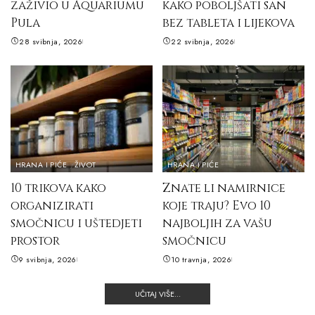
zaživio u Aquariumu
kako poboljšati san
Pula
bez tableta i lijekova
28 svibnja, 2026
22 svibnja, 2026
HRANA I PIĆE
ŽIVOT
HRANA I PIĆE
10 trikova kako
Znate li namirnice
organizirati
koje traju? Evo 10
smočnicu i uštedjeti
najboljih za vašu
prostor
smočnicu
9 svibnja, 2026
10 travnja, 2026
UČITAJ VIŠE...