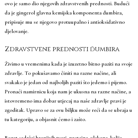
ovo je samo dio njegovih zdravstvenih prednosti. Budući
da je gingerol glavna kemijska komponenta đumbira,
pripisuje mu se njegovo protuupalno i antioksidativno
djelovanje.
Zdravstvene prednosti đumbira
Živimo u vremenima kada je izuzetno bitno paziti na svoje
zdravlje. To pokušavamo činiti na razne načine, ali
svakako je jedan od najboljih paziti što jedemo i pijemo.
Pronaći namirnicu koja nam je ukusna na razne načine, a
istovremeno ima dobar utjecaj na naše zdravlje pravi je
zgoditak. Upravo se za ovu biljku može reći da se ubraja u
tu kategoriju, a objasnit ćemo i zašto.
Bogat sadržaj hranjivih tvari, proteina, vlakana, kalija,