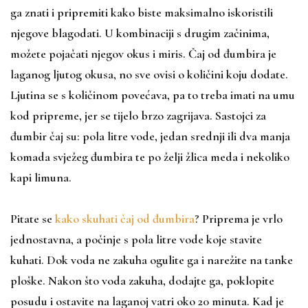
ga znati i pripremiti kako biste maksimalno iskoristili
njegove blagodati. U kombinaciji s drugim začinima,
možete pojačati njegov okus i miris. Čaj od đumbira je
laganog ljutog okusa, no sve ovisi o količini koju dodate.
Ljutina se s količinom povećava, pa to treba imati na umu
kod pripreme, jer se tijelo brzo zagrijava. Sastojci za
đumbir čaj su: pola litre vode, jedan srednji ili dva manja
komada svježeg đumbira te po želji žlica meda i nekoliko
kapi limuna.
Pitate se
kako skuhati čaj od đumbira
? Priprema je vrlo
jednostavna, a počinje s pola litre vode koje stavite
kuhati. Dok voda ne zakuha ogulite ga i narežite na tanke
ploške. Nakon što voda zakuha, dodajte ga, poklopite
posudu i ostavite na laganoj vatri oko 20 minuta. Kad je