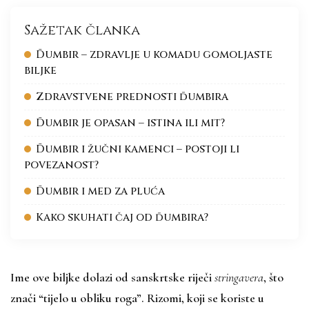
Sažetak članka
Đumbir – zdravlje u komadu gomoljaste
biljke
Zdravstvene prednosti đumbira
Đumbir je opasan – istina ili mit?
Đumbir i žučni kamenci – postoji li
povezanost?
Đumbir i med za pluća
Kako skuhati čaj od đumbira?
Ime ove biljke dolazi od sanskrtske riječi
stringavera
, što
znači “tijelo u obliku roga”. Rizomi, koji se koriste u