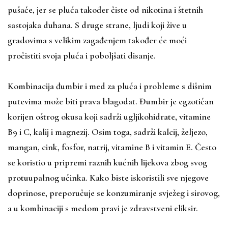
pušače, jer se pluća također čiste od nikotina i štetnih
sastojaka duhana. S druge strane, ljudi koji žive u
gradovima s velikim zagađenjem također će moći
pročistiti svoja pluća i poboljšati disanje.
Kombinacija đumbir i med za pluća i probleme s dišnim
putevima može biti prava blagodat. Đumbir je egzotičan
korijen oštrog okusa koji sadrži ugljikohidrate, vitamine
B9 i C, kalij i magnezij. Osim toga, sadrži kalcij, željezo,
mangan, cink, fosfor, natrij, vitamine B i vitamin E. Često
se koristio u pripremi raznih kućnih lijekova zbog svog
protuupalnog učinka. Kako biste iskoristili sve njegove
doprinose, preporučuje se konzumiranje svježeg i sirovog,
a u kombinaciji s medom pravi je zdravstveni eliksir.