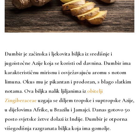
Đumbir je začinska i ljekovita biljka iz središnje i
jugoistočne Azije koja se koristi od davnina. Đumbir ima
karakterističnu mirisnu i osvježavajuću aromu s notom
limuna. Okus mu je pikantan i prodoran, s blago slatkim
notama. Ova biljka nalik ljiljanima iz
obitelji
Zingiberaceae
uzgaja se diljem tropske i suptropske Azije,
u dijelovima Afrike, u Brazilu i Jamajci. Danas gotovo 50
posto svjetske žetve dolazi iz Indije. Đumbir je otporna
višegodišnja razgranata biljka koja ima gomolje.