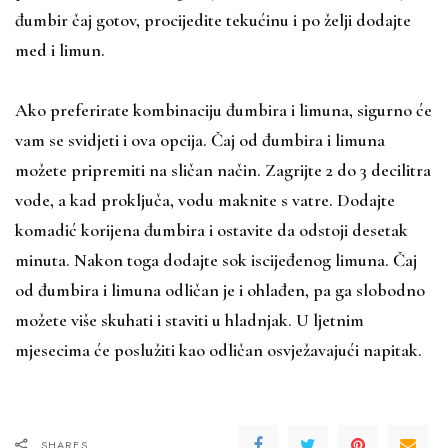
đumbir čaj gotov, procijedite tekućinu i po želji dodajte
med i limun.
Ako preferirate kombinaciju đumbira i limuna, sigurno će
vam se svidjeti i ova opcija. Čaj od đumbira i limuna
možete pripremiti na sličan način. Zagrijte 2 do 3 decilitra
vode, a kad proključa, vodu maknite s vatre. Dodajte
komadić korijena đumbira i ostavite da odstoji desetak
minuta. Nakon toga dodajte sok iscijeđenog limuna. Čaj
od đumbira i limuna odličan je i ohlađen, pa ga slobodno
možete više skuhati i staviti u hladnjak. U ljetnim
mjesecima će poslužiti kao odličan osvježavajući napitak.
SHARES