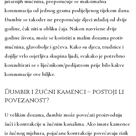
jutarnjih mučnina, preporučuje se maksimalna
konzumacija od jednog grama podijeljenog tijekom dana.
Đumbir se također ne preporučuje djeci mlađoj od dvije
godine, čak niti u obliku čaja. Nakon navršene dvije
godine života, može se koristiti u malim dozama protiv
mučnina, glavobolje i grčeva. Kako su djeca, trudnice i
dojilje vrlo osjetljiva skupina ljudi, svakako je potrebno
konzultirati se s liječnikom/pedijatrom prije bilo kakve
konzumacije ove biljke.
Đumbir i žučni kamenci – postoji li
povezanost?
U velikim dozama, đumbir može povećati proizvodnju
žuči i kontrakcije u žučnim kanalima. Ako imate kamence
iz žučnog mjehura, pojačane kontrakcije povećavaju rizik