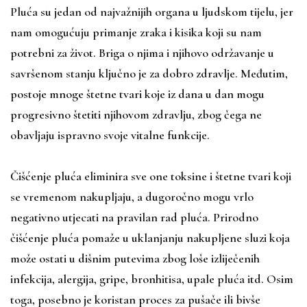
Pluća su jedan od najvažnijih organa u ljudskom tijelu, jer
nam omogućuju primanje zraka i kisika koji su nam
potrebni za život. Briga o njima i njihovo održavanje u
savršenom stanju ključno je za dobro zdravlje. Međutim,
postoje mnoge štetne tvari koje iz dana u dan mogu
progresivno štetiti njihovom zdravlju, zbog čega ne
obavljaju ispravno svoje vitalne funkcije.
Čišćenje pluća eliminira sve one toksine i štetne tvari koji
se vremenom nakupljaju, a dugoročno mogu vrlo
negativno utjecati na pravilan rad pluća. Prirodno
čišćenje pluća pomaže u uklanjanju nakupljene sluzi koja
može ostati u dišnim putevima zbog loše izliječenih
infekcija, alergija, gripe, bronhitisa, upale pluća itd. Osim
toga, posebno je koristan proces za pušače ili bivše