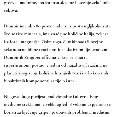
grčeva i mučnine, potiču protok sline i lučenje želučanih
sokova.
Đumbir ima oko 80 posto vode te 11 posto ugljikohidrata.
Što se tiče minerala, ima značajne količine kalija, željeza,
fosfora i magnezija. Osim toga, đumbir sadrži brojne
sekundarne biljne tvari s antioksidativnim djelovanjem.
Đumbir ili Zingiber officinale, koji se smatra
superhranom, postao je jedan od najzdravijih začina na
planeti zbog svoje količine hranjivih tvari i vrlo korisnih
bioaktivnih komponenti za tijelo i um.
Njegova duga povijest tradicionalne i alternativne
medicine stekla mu je veliki ugled. S velikim uspjehom se
koristi za liječenje gripe i probavnih problema, međutim,