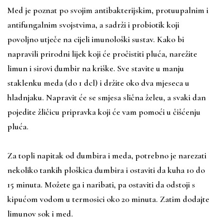
Med je poznat po svojim antibakterijskim, protuupalnim i
antifungalnim svojstvima, a sadrži i probiotik koji
povoljno utječe na cijeli imunološki sustav. Kako bi
napravili prirodni lijek koji će pročistiti pluća, narežite
limun i sirovi đumbir na kriške. Sve stavite u manju
staklenku meda (do 1 dcl) i držite oko dva mjeseca u
hladnjaku. Napravit će se smjesa slična želeu, a svaki dan
pojedite žličicu pripravka koji će vam pomoći u čišćenju
pluća.
Za topli napitak od đumbira i meda, potrebno je narezati
nekoliko tankih ploškica đumbira i ostaviti da kuha 10 do
15 minuta. Možete ga i naribati, pa ostaviti da odstoji s
kipućom vodom u termosici oko 20 minuta. Zatim dodajte
limunov sok i med.