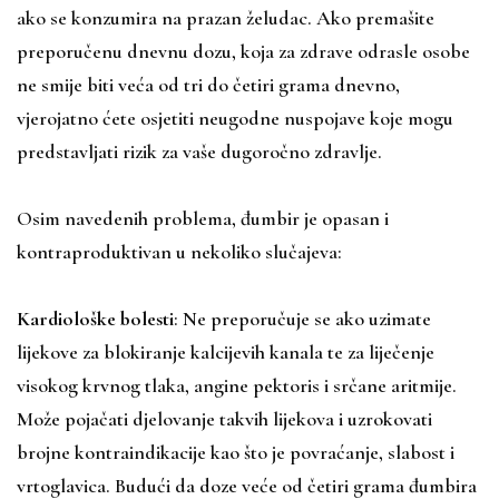
ako se konzumira na prazan želudac. Ako premašite
preporučenu dnevnu dozu, koja za zdrave odrasle osobe
ne smije biti veća od tri do četiri grama dnevno,
vjerojatno ćete osjetiti neugodne nuspojave koje mogu
predstavljati rizik za vaše dugoročno zdravlje.
Osim navedenih problema, đumbir je opasan i
kontraproduktivan u nekoliko slučajeva:
Kardiološke bolesti
: Ne preporučuje se ako uzimate
lijekove za blokiranje kalcijevih kanala te za liječenje
visokog krvnog tlaka, angine pektoris i srčane aritmije.
Može pojačati djelovanje takvih lijekova i uzrokovati
brojne kontraindikacije kao što je povraćanje, slabost i
vrtoglavica. Budući da doze veće od četiri grama đumbira