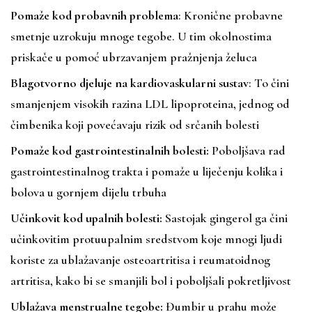
Pomaže kod probavnih problema
: Kronične probavne
smetnje uzrokuju mnoge tegobe. U tim okolnostima
priskače u pomoć ubrzavanjem pražnjenja želuca
Blagotvorno djeluje na kardiovaskularni sustav
: To čini
smanjenjem visokih razina LDL lipoproteina, jednog od
čimbenika koji povećavaju rizik od srčanih bolesti
Pomaže kod gastrointestinalnih bolesti:
Poboljšava rad
gastrointestinalnog trakta i pomaže u liječenju kolika i
bolova u gornjem dijelu trbuha
Učinkovit kod upalnih bolesti:
Sastojak gingerol ga čini
učinkovitim protuupalnim sredstvom koje mnogi ljudi
koriste za ublažavanje osteoartritisa i reumatoidnog
artritisa, kako bi se smanjili bol i poboljšali pokretljivost
Ublažava menstrualne tegobe:
Đumbir u prahu može