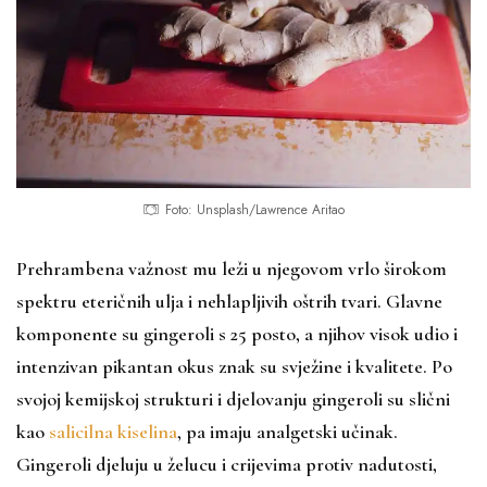
Foto: Unsplash/Lawrence Aritao
Prehrambena važnost mu leži u njegovom vrlo širokom
spektru eteričnih ulja i nehlapljivih oštrih tvari. Glavne
komponente su gingeroli s 25 posto, a njihov visok udio i
intenzivan pikantan okus znak su svježine i kvalitete. Po
svojoj kemijskoj strukturi i djelovanju gingeroli su slični
kao
salicilna kiselina
, pa imaju analgetski učinak.
Gingeroli djeluju u želucu i crijevima protiv nadutosti,