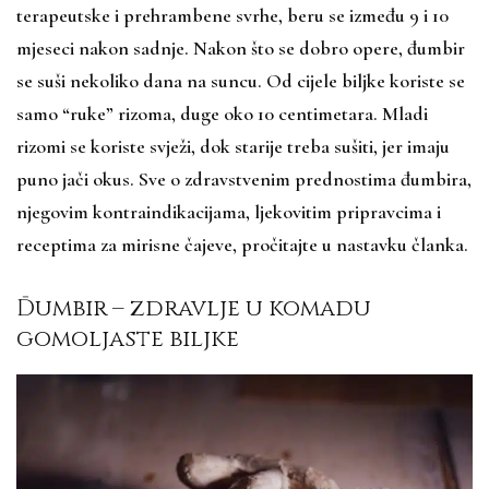
terapeutske i prehrambene svrhe, beru se između 9 i 10
mjeseci nakon sadnje. Nakon što se dobro opere, đumbir
se suši nekoliko dana na suncu. Od cijele biljke koriste se
samo “ruke” rizoma, duge oko 10 centimetara. Mladi
rizomi se koriste svježi, dok starije treba sušiti, jer imaju
puno jači okus. Sve o zdravstvenim prednostima đumbira,
njegovim kontraindikacijama, ljekovitim pripravcima i
receptima za mirisne čajeve, pročitajte u nastavku članka.
Đumbir – zdravlje u komadu
gomoljaste biljke