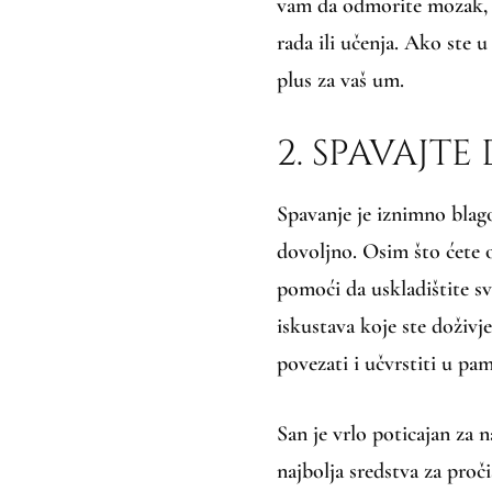
vam da odmorite mozak, o
rada ili učenja. Ako ste 
plus za vaš um.
2. SPAVAJT
Spavanje je iznimno blago
dovoljno. Osim što ćete o
pomoći da uskladištite sve
iskustava koje ste doživjel
povezati i učvrstiti u pa
San je vrlo poticajan za n
najbolja sredstva za proči