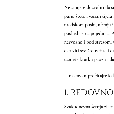
Ne smijete dozvoliti da s
puno štete i vašem tijelu i
uredskom poslu, učenju ili
posljedice na pojedinca. A
nervozno i pod stresom, v
ostaviti sve što radite i
uzmete kratku pauzu i 
U nastavku pročitajte ka
1. REDOVNO
Svakodnevna šetnja zlatno