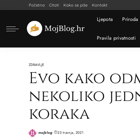
Početna
Citati
Kako se piše
Kontakt
Ljepota
Priroda
Pravila privatnosti
ZDRAVLJE
Evo kako od
nekoliko jed
koraka
mojblog
23 travnja, 2021
Posted