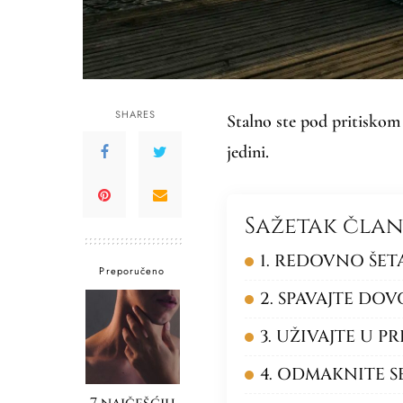
SHARES
Stalno ste pod pritiskom 
jedini.
Sažetak čla
1. REDOVNO ŠET
Preporučeno
2. SPAVAJTE DO
3. UŽIVAJTE U P
4. ODMAKNITE S