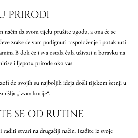
 U PRIRODI
n način da svom tijelu pružite ugodu, a ona će se
nčeve zrake će vam podignuti raspoloženje i potaknuti
amina B dok će i sva ostala čula uživati u boravku na
irise i ljepotu prirode oko vas.
ozofi do svojih su najboljih ideja došli tijekom šetnji u
mišlja „izvan kutije“.
TE SE OD RUTINE
i raditi stvari na drugačiji način. Izađite iz svoje