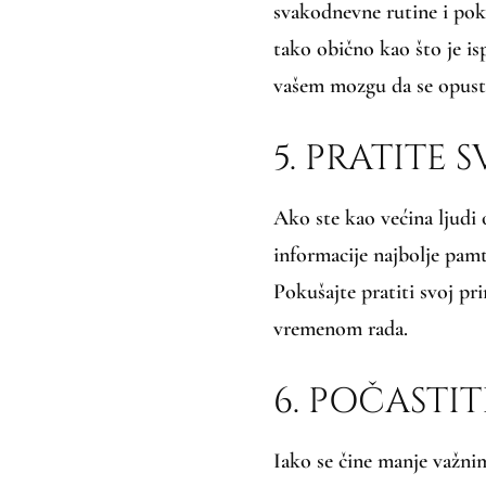
svakodnevne rutine i poku
tako obično kao što je i
vašem mozgu da se opust
5. PRATITE 
Ako ste kao većina ljudi o
informacije najbolje pamti
Pokušajte pratiti svoj pr
vremenom rada.
6. POČASTIT
Iako se čine manje važnim 