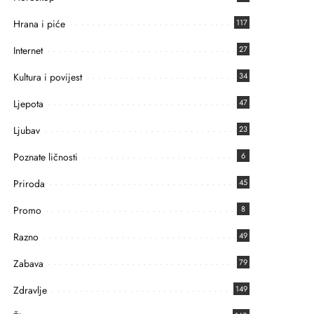
Hrana i piće
117
Internet
27
Kultura i povijest
34
Ljepota
47
Ljubav
23
Poznate ličnosti
6
Priroda
45
Promo
8
Razno
49
Zabava
79
Zdravlje
149