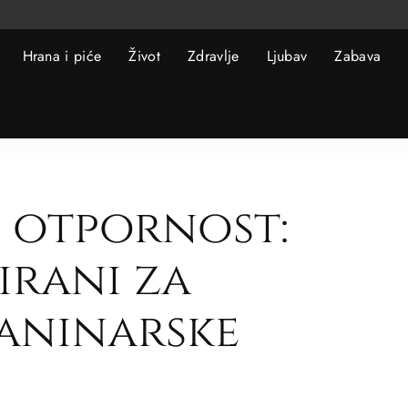
Hrana i piće
Život
Zdravlje
Ljubav
Zabava
i otpornost:
irani za
aninarske