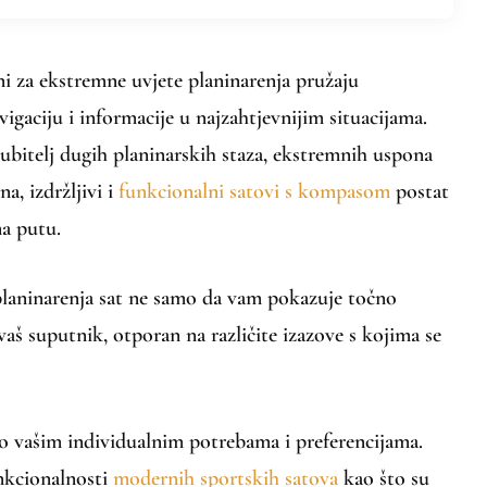
ani za ekstremne uvjete planinarenja pružaju
gaciju i informacije u najzahtjevnijim situacijama.
ljubitelj dugih planinarskih staza, ekstremnih uspona
ena, izdržljivi i
funkcionalni satovi s kompasom
postat
na putu.
laninarenja sat ne samo da vam pokazuje točno
vaš suputnik, otporan na različite izazove s kojima se
 o vašim individualnim potrebama i preferencijama.
nkcionalnosti
modernih sportskih satova
kao što su