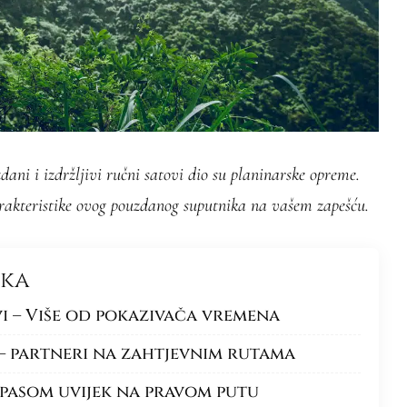
dani i izdržljivi ručni satovi dio su planinarske opreme.
arakteristike ovog pouzdanog suputnika na vašem zapešću.
nka
vi – Više od pokazivača vremena
 – partneri na zahtjevnim rutama
pasom uvijek na pravom putu