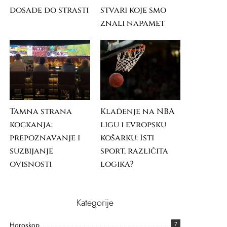
dosade do strasti
stvari koje smo
znali napamet
Tamna strana
Klađenje na NBA
kockanja:
ligu i evropsku
prepoznavanje i
košarku: Isti
suzbijanje
sport, različita
ovisnosti
logika?
Kategorije
Horoskop
7