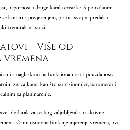
ivost, otpornost i druge karakteristike. S pouzdanim
se kretati s povjerenjem, pratiti svoj napredak i
aki trenutak na stazi.
satovi – Više od
a vremena
jnirani s naglaskom na funkcionalnost i pouzdanost.
tnim značajkama kao što su visinomjer, barometar i
dealnim za planinarenje.
ave” dodatak za svakog zaljubljenika u aktivno
emena. Osim osnovne funkcije mjerenja vremena, ovi