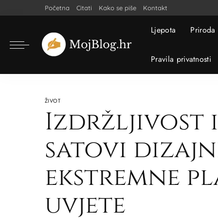
Početna
Citati
Kako se piše
Kontakt
Ljepota
Priroda
Pravila privatnosti
ŽIVOT
Izdržljivost 
satovi dizajn
ekstremne pl
uvjete