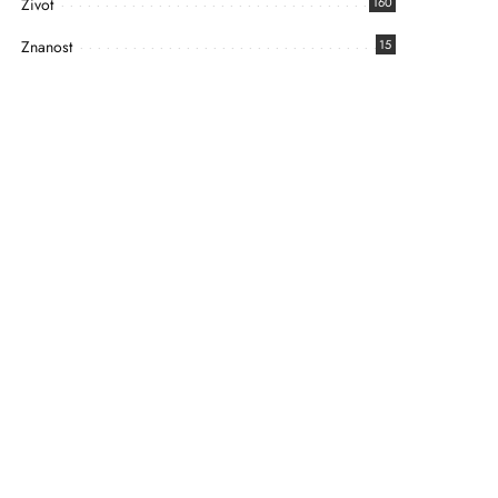
Život
160
Znanost
15