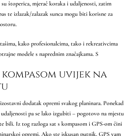
su štoperica, mjerač koraka i udaljenosti, zatim
as te izlazak/zalazak sunca mogu biti korisne za
rostoru.
tašima, kako profesionalcima, tako i rekreativcima
ugotrajne modele s naprednim značajkama. S
s kompasom uvijek na
tu
izostavni dodatak opremi svakog planinara. Ponekad
e udaljenosti pa se lako izgubiti – pogotovo na mjestu
te bili. Iz tog razloga sat s kompasom i GPS-om čini
inarskoj opremi. Ako ste iskusan putnik, GPS vam