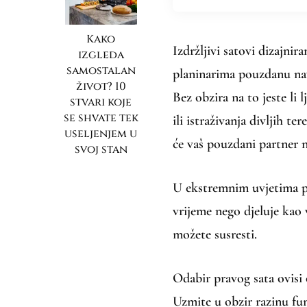
Kako
Izdržljivi satovi dizajnir
izgleda
samostalan
planinarima pouzdanu navi
život? 10
Bez obzira na to jeste li 
stvari koje
se shvate tek
ili istraživanja divljih ter
useljenjem u
će vaš pouzdani partner 
svoj stan
U ekstremnim uvjetima p
vrijeme nego djeluje kao 
možete susresti.
Odabir pravog sata ovisi
Uzmite u obzir razinu fu