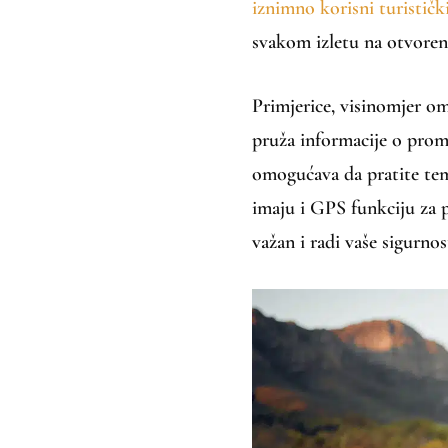
iznimno korisni turističk
svakom izletu na otvore
Primjerice, visinomjer o
pruža informacije o pro
omogućava da pratite tem
imaju i GPS funkciju za p
važan i radi vaše sigurnos