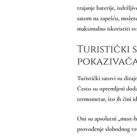
trajanje baterije, izdržlj
satom na zapešću, možete 
maksimalno iskoristiti sv
Turistički 
pokazivač
Turistički satovi su diza
Često su opremljeni doda
termometar, što ih čini i
Oni su apsolutni „must-h
provođenje slobodnog vr