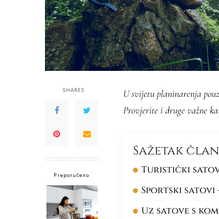
SHARES
U svijetu planinarenja pouz
Provjerite i druge važne k
Sažetak čla
Turistički sato
Preporučeno
Sportski satovi
Uz satove s kom