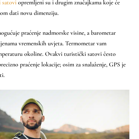
i satovi
opremljeni su i drugim značajkama koje će
nom dati novu dimenziju.
mogućuje praćenje nadmorske visine, a barometar
mjenama vremenskih uvjeta. Termometar vam
peraturu okoline. Ovakvi turistički satovi često
recizno praćenje lokacije; osim za snalaženje, GPS je
ti.