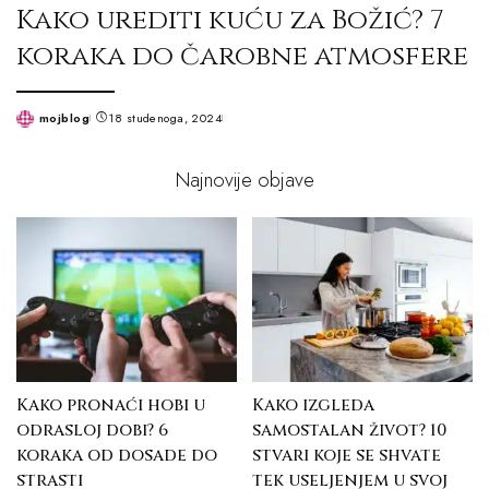
Kako urediti kuću za Božić? 7
koraka do čarobne atmosfere
mojblog
18 studenoga, 2024
Posted
by
Najnovije objave
Kako pronaći hobi u
Kako izgleda
odrasloj dobi? 6
samostalan život? 10
koraka od dosade do
stvari koje se shvate
strasti
tek useljenjem u svoj