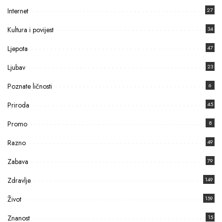
Internet
27
Kultura i povijest
34
Ljepota
47
Ljubav
23
Poznate ličnosti
6
Priroda
45
Promo
8
Razno
49
Zabava
79
Zdravlje
149
Život
159
Znanost
15