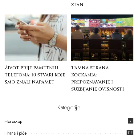
stan
Život prije pametnih
Tamna strana
telefona: 10 stvari koje
kockanja:
smo znali napamet
prepoznavanje i
suzbijanje ovisnosti
Kategorije
Horoskop
7
Hrana i piće
117