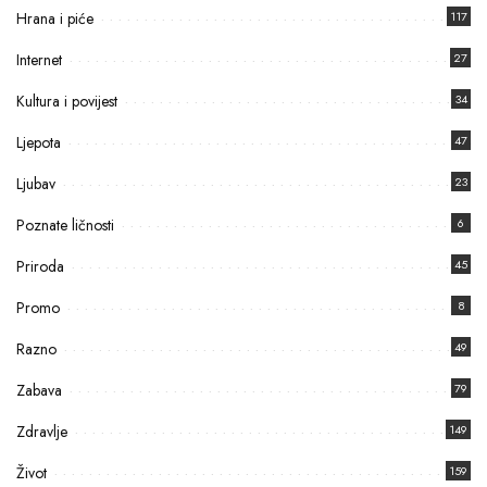
Hrana i piće
117
Internet
27
Kultura i povijest
34
Ljepota
47
Ljubav
23
Poznate ličnosti
6
Priroda
45
Promo
8
Razno
49
Zabava
79
Zdravlje
149
Život
159