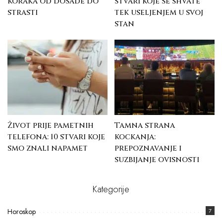
koraka od dosade do
stvari koje se shvate
strasti
tek useljenjem u svoj
stan
Život prije pametnih
Tamna strana
telefona: 10 stvari koje
kockanja:
smo znali napamet
prepoznavanje i
suzbijanje ovisnosti
Kategorije
Horoskop
7